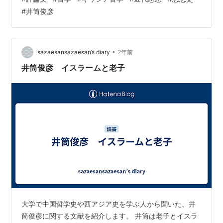
究室・『論集』31～ の『論集』37「哲学の普遍性」など
#
井筒俊彦
が参考になる。 おまけ 「哲学の普遍性」では井筒俊彦に
も言及。
•
sazaesansazaesan’s diary
2年前
井筒俊彦 イスラームと老子
大学で中国哲学史や西アジア史を学ぶ人から聞いた、井
筒俊彦に関する文献を紹介します。 井筒は老子とイスラ