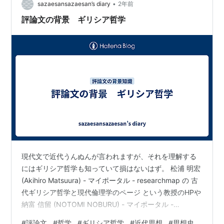
あり，とても刺激になりました。 じーじも…
•
sazaesansazaesan’s diary
2年前
評論文の背景 ギリシア哲学
現代文で近代うんぬんが言われますが、それを理解する
にはギリシア哲学も知っていて損はないはず。 松浦 明宏
(Akihiro Matsuura) - マイポータル - researchmap の 古
代ギリシア哲学と現代倫理学のページ という教授のHPや
納富 信留 (NOTOMI NOBURU) - マイポータル -
researchmap の 始まりを問う哲学史 や 東京大学哲学研
#
評論文
#
哲学
#
ギリシア哲学
#
近代思想
#
思想史