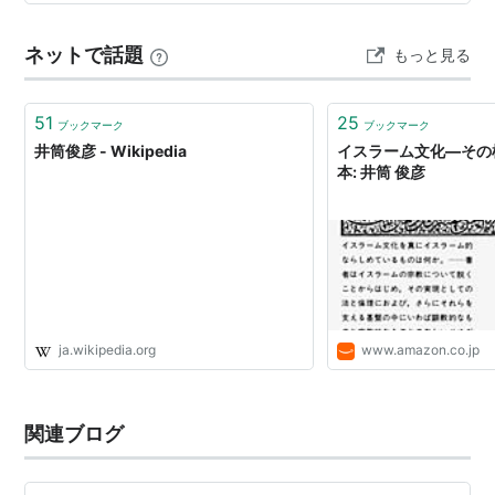
当に主体的に興味を持った人だったからなんで
章や折口信夫さん（民俗学）や井筒俊彦さん（宗教哲
学）などの仕事についての論文などで、河合隼雄さんへ
す。知り合いになった頃、これからの日本はイス
ネットで話題
もっと見る
の追悼文を読むと、お二人の絆の深さがうかがわれて、
ラームをやらなきゃ話にならない、その便宜をは
涙が出そうになって困りました（お二人の本…
かるために自分は何でもすると、私にいっていま
51
25
した。」井筒もまた、アジアを変革するという
ブックマーク
ブックマーク
井筒俊彦 - Wikipedia
イスラーム文化―その
「大東亜共栄圏」構想に含まれる「正」のアジア
本: 井筒 俊彦
主義（もちろんそれは「負」と見分けがたく容易
に「負」になってしまうものでもあろうが）に大
きな共感を寄せていたのである。すなわち、井筒
のイスラームへの関わりは、「時代」と直結した
非常に主体的かつ実践的なものだったのである。
２１３頁 安藤礼二 「意味の深みへの探求『意
ja.wikipedia.org
www.amazon.co.jp
識と本質』（井筒俊彦）」 雑誌「現代思想６月
臨時増刊 総特集 ブックガイド日本の思想」
関連ブログ
（２００５年）所収