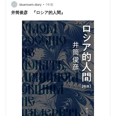
•
bluerose’s diary
1年前
*1
:
司馬遼太郎
井筒俊彦 『ロシア的人間』