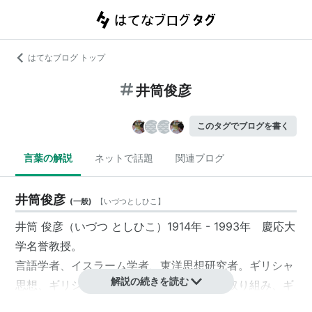
はてなブログ トップ
井筒俊彦
このタグでブログを書く
言葉の解説
ネットで話題
関連ブログ
井筒俊彦
(
一般
)
【
いづつとしひこ
】
井筒 俊彦（いづつ としひこ）1914年 - 1993年 慶応大
学名誉教授。
言語学者、イスラーム学者、東洋思想研究者。ギリシャ
解説の続きを読む
思想、ギリシャ神秘主義と言語学の研究に取り組み、ギ
リシャ語、アラビア語、ヘブライ語、ロシア語など多く