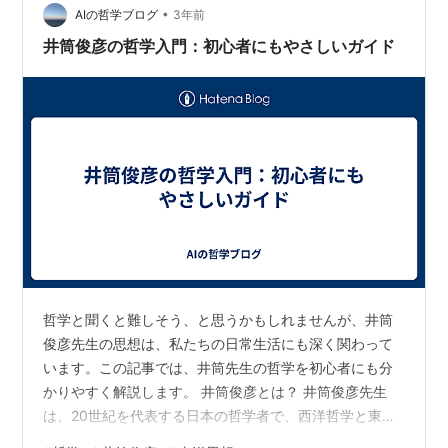
•
本では『コーラン』の翻訳、海外では『老子道徳経』の
AIの哲学ブログ
3年前
英訳 老子道徳経 (井筒俊彦英文著作翻訳コレクショ…
井筒俊彦の哲学入門：初心者にもやさしいガイド
哲学と聞くと難しそう、と思うかもしれませんが、井筒
俊彦先生の思想は、私たちの日常生活にも深く関わって
います。この記事では、井筒先生の哲学を初心者にも分
かりやすく解説します。 井筒俊彦とは？ 井筒俊彦先生
は、20世紀を代表する日本の哲学者で、西洋哲学と東洋
哲学の交差点に立つ独特の視点を持っていました。彼の