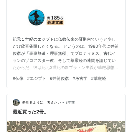
紀元１世紀のエジプトに仏教伝来の証拠何ていうと少し
だけ欣喜雀躍したくなる。 というのは、1980年代に井筒
俊彦が「事事無礙・理事無礙」でプロティヌス、古代イ
ランのゾロアスター教、そして華厳経の連関を論じてい
たからだ。彼は紀元3世紀の新プラトン主義が華厳思想と
密かに繋がっていたと夢想している。 プロティヌスはエ
#
仏像
#
エジプト
#
井筒俊彦
#
考古学
#
華厳経
ジプト出身だったからだ。 その考古学的証拠が見つかっ
た。しかも、200年も遡って見つかったのだから、井筒
俊彦の夢はまんざら噓ではなく、正夢だったのかもしれ
•
ない。 karapaia.com コスモスとアンチコスモス: 東洋哲
夢見るように、考えたい
3年前
学のために (岩波文庫) 作者:俊彦, 井筒 岩波書店
最近買った2冊。
Amazon…