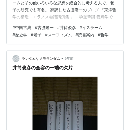
ームとその他いろいろな思想を総合的に考える人で、老
子の研究でも有名。 翻訳した古勝隆一のブログ 『東洋哲
学の構造―エラノス会議講演集 』 – 学退筆談 義疏学で有
名な博士の方のブログ 井筒俊彦「儒教の形而上学におけ
#
中国古典
#
古勝隆一
#
井筒俊彦
#
イスラーム
るリアリティの時間的次元と非時間的次元」（１） - 達
#
歴史学
#
老子
#
スーフィズム
#
読書案内
#
哲学
而録 イスラーム哲学の授業の参考文献に出ていた井筒の
本 イスラーム哲学の原像 - 岩波書店 イスラーム哲学にも
中国古典の人にも影響を残した井筒。 井筒の CiNii
Books - イスラーム生誕 のムハンマド伝は、部族社会に
•
ランダムなメモランダム
2年前
つい…
井筒俊彦の全容の一端の欠片