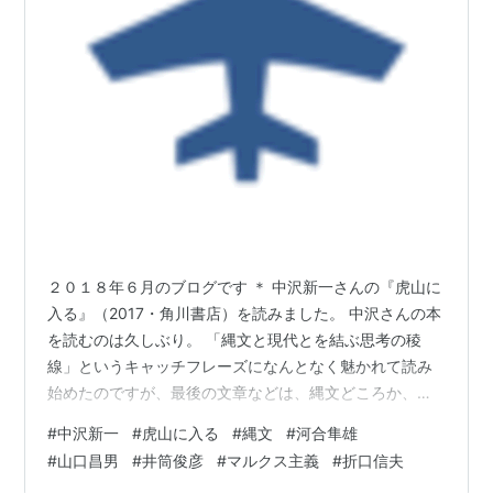
た固有名をもった出会いであった。井筒は司馬
*1
にむかって二人のタタール人と一人の日本人の思
い出を語っている。ロシアに生まれ、革命政府の
意向に徹底的に反抗し、日本において軍や頭山満
など右翼の大立者と深い関係を結んだ汎イスラー
ム運動の領袖の一人、当時１００歳に近いアブデ
ュルレシト・イブラヒム老。さらにはそこを身一
つで訪れた同じくタタール人の放浪の大学者ムー
サー・ジャールッラー。そういった二人の反骨の
「韃靼人」との運命的、実存的な出会いが井筒俊
２０１８年６月のブログです ＊ 中沢新一さんの『虎山に
彦を真のイスラーム研究者としたのである。そし
入る』（2017・角川書店）を読みました。 中沢さんの本
を読むのは久しぶり。 「縄文と現代とを結ぶ思考の稜
て彼らに全面的な保護と援助を与えていたのが
線」というキャッチフレーズになんとなく魅かれて読み
「大東亜共栄圏」のイデオローグ・大川周明であ
始めたのですが、最後の文章などは、縄文どころか、ホ
った。井筒はなんら隠すことなく司馬に語ってい
モサピエンスの誕生にまで話が遡るという、中沢さんら
#
中沢新一
#
虎山に入る
#
縄文
#
河合隼雄
る。「大川周明が私に近づいて来て、私自身も彼
しく壮大なものでした。 主な内容は、河合隼雄さん（臨
#
山口昌男
#
井筒俊彦
#
マルクス主義
#
折口信夫
に興味をもったのは、彼がイスラームに対して本
床心理学）や山口昌男さん（文化人類学）への追悼の文