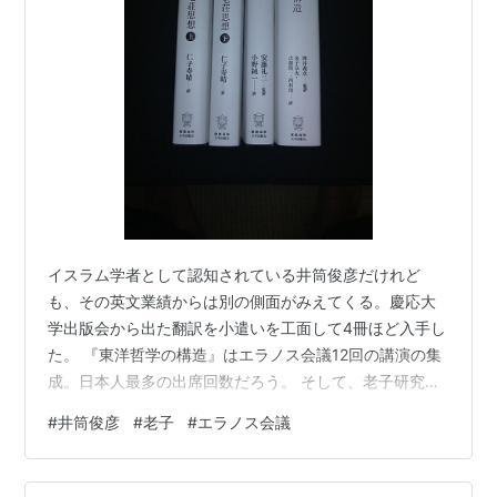
イスラム学者として認知されている井筒俊彦だけれど
も、その英文業績からは別の側面がみえてくる。慶応大
学出版会から出た翻訳を小遣いを工面して4冊ほど入手し
た。 『東洋哲学の構造』はエラノス会議12回の講演の集
成。日本人最多の出席回数だろう。 そして、老子研究と
紹介が重きをなす。 ...............にしても、自分も買い物自
#
井筒俊彦
#
老子
#
エラノス会議
慢するとは「恍惚」の人になったもんだ。 東洋哲学の構
造――エラノス会議講演集 (井筒俊彦英文著作翻訳コレク
ション) 作者:井筒 俊彦 慶應義塾大学出版会 Amazon 日