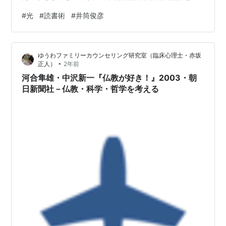
の理解をこの世が最善世界であるという価値判断に融和
#
光
#
読書術
#
井筒俊彦
させえたのかもしれない。 事事無碍という個が互いに照
応（光でその特性を反射しあう）世界と真理としての光
のメタファー。これが自然科学での光学の特別なポジシ
ゆうわファミリーカウンセリング研究室（臨床心理士・赤坂
ョンにつながる。 波動としての光は最短距離を自ら選び
•
正人）
2年前
取り、すべての出来事は光によって相互に時空に点描さ
河合隼雄・中沢新一『仏教が好き！』2003・朝
れる。それがアインシュタインの特殊相対論…
日新聞社－仏教・科学・哲学を考える