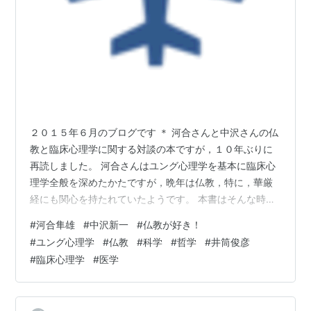
２０１５年６月のブログです ＊ 河合さんと中沢さんの仏
教と臨床心理学に関する対談の本ですが，１０年ぶりに
再読しました。 河合さんはユング心理学を基本に臨床心
理学全般を深めたかたですが，晩年は仏教，特に，華厳
経にも関心を持たれていたようです。 本書はそんな時期
の河合さんが宗教学者の中沢さんに仏教全般に関する講
#
河合隼雄
#
中沢新一
#
仏教が好き！
義をお願いし，それを臨床心理学の観点から深めたもの
#
ユング心理学
#
仏教
#
科学
#
哲学
#
井筒俊彦
と言えます。 内容は多岐にわたりますが，西洋哲学と仏
#
臨床心理学
#
医学
教，キリスト教と仏教，深層心理学と仏教，医学と仏
教，科学と仏教などなど，どれもお二人の真摯な対話が
続きます。 １０年前には読み落としていた点がいっぱい