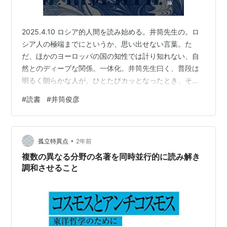
2025.4.10 ロシア的人間を読み始める。井筒先生の。ロ
シア人の極端までにというか、思い出せない言葉。た
だ、ほかのヨーロッパの国の知性では計り知れない、自
然とのディープな関係。一体化。井筒先生曰く、普段は
明るく朗らかな人が、ひとたびカッとなったとき、それ
こそ自然界が猛威を振うように、激しい暴力が噴き出
#
読書
#
井筒俊彦
す、みたいな、話を。寒くてくしゃみ出た。こういう寒
さは、以前、ボディトークのセッションで、ヒューマン
デザインのレイヴという新種の出現と現人類の終わり、
•
の話をしたときに、背筋が寒くてしょうがなかったのに
孤立特異点
2年前
似ている。日本の自然は俳句がお似合いのようにこじん
複数の異なる分野の名著を同時並行的に読み解き
まりしていて、本を読んでるときは、自分もロシ…
調和させること