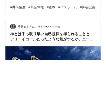
が、そういう意味では仏教は身近にないが故に自由で、
#
井筒俊彦
#
川合隼雄
#
密教
#
イスラーム
#
神秘主義
仏像巡りや龍樹、原始仏教や禅、密教マンダラあたりを
楽しくかじって来ました。 そして東西神秘思想の邂逅や
類似点と違いなども面白いのですが、例えばユングのマ
•
ンダラへのアプローチ(始めは理解されないと危惧し人に
夢見るように、考えたい
4年前
は言わず自らの治癒のため描いた絵(red bookかな？)
神とは手っ取り早い自己規律を得られることとニ
が、東洋ではマンダラと言…
アリーイコールだったような気がするが、ニーチ
ェがいうようにもう死んだのだろうか。