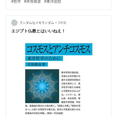
#
哲学
#
井筒俊彦
#
東洋思想
研究は、西洋の合理主義と東洋の精神性を結びつけ、独
自の哲学的視界を築き上げました。 井筒先生は、哲学だ
けにとどまらず、文学や芸術、さらには宗教にも造詣が
•
深く、これらの分野における東西の相違と共通点を探求
ランダムなメモランダム
3年前
しました。彼の考え方は、単に学問的な理論に留まら
エジプト仏教とはいいねえ！
ず、人間の生き方や心のあり方にまで深く関わって…