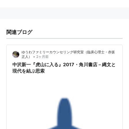
の言語を習得・研究した。
アラビア語を通じてイスラム思想の研究も行い、1958
年に『コーラン』の邦訳を完成させた。井筒訳の『コー
ラン』は言葉に関する厳密な言語学的研究を基礎とした
関連ブログ
優れた訳として、現在にいたるまで高い評価を受けてい
る。
ゆうわファミリーカウンセリング研究室（臨床心理士・赤坂
『コーラン』邦訳の他にもイスラム思想、特にペルシア
•
正人）
2ヶ月前
思想とイスラム神秘主義に関する数多くの著作を出版し
中沢新一『虎山に入る』2017・角川書店－縄文と
たが、自身は仏教徒で、晩年には研究を仏教哲学、老荘
現代を結ぶ思索
思想、朱子学などの分野にまで広げた。（ウィキペディ
ア一部改変）
井筒俊彦・イスラーム研究者の始まり
井筒にイスラームをもらたしたのは具体的にはど
のような人々であったのか。それははっきりとし