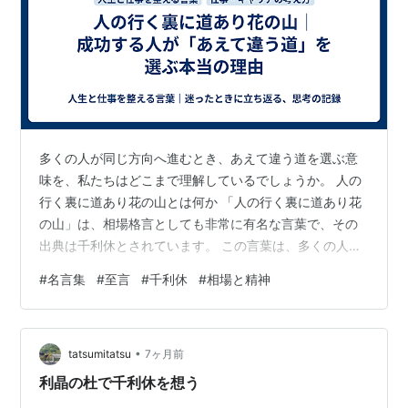
多くの人が同じ方向へ進むとき、あえて違う道を選ぶ意
味を、私たちはどこまで理解しているでしょうか。 人の
行く裏に道あり花の山とは何か 「人の行く裏に道あり花
の山」は、相場格言としても非常に有名な言葉で、その
出典は千利休とされています。 この言葉は、多くの人が
選ぶ道とは異なる選択の先にこそ、大きな価値や成果が
#
名言集
#
至言
#
千利休
#
相場と精神
あることを示唆しています。 一般的には上の句だけが知
られていますが、実はこの言葉には続きがあります。
「人の行く裏に道あり花の山、いずれを行くも散らぬ間
•
に行け」 ここには、成功の本質が凝縮されています。そ
tatsumitatsu
7ヶ月前
れは「違う道を選ぶ勇気」と同時に、「時を読む力」が
利晶の杜で千利休を想う
欠かせないということです。 「違う道を行…