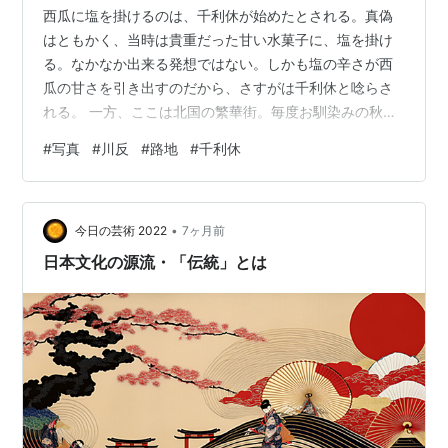
西瓜に塩を掛けるのは、千利休が始めたとされる。真偽
はともかく、当時は貴重だった甘い水菓子に、塩を掛け
る。なかなか出来る発想ではない。しかも塩の辛さが西
瓜の甘さを引き出すのだから、さすがは千利休と唸らさ
れる。 一方、ここは北国の繁華街。毎度お馴染みの秋
田・川反である。北国の冬だから当然寒いし、これから
#
写真
#
川反
#
路地
#
千利休
積雪も増えていくだろう。そして厳寒期になればなるほ
ど、赤提灯の内は暖かく、熱燗が旨くなる。これぞ千利
休式の繁華街の愉しみ方といえるだろう。近いうちに、
•
夜に繰り出したい。 X100Ⅵ ブログ村ランキングに参加
今日の芸術 2022
7ヶ月前
しています。応援クリックお願い致します。
日本文化の源流・「伝統」とは