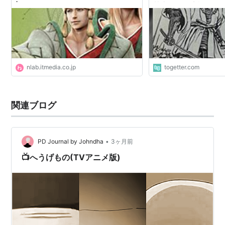
| ねとらぼ
禁止なの、千利休にお
恐怖心からの可能性が
nlab.itmedia.co.jp
togetter.com
関連ブログ
•
PD Journal by Johndha
3ヶ月前
📺へうげもの(TVアニメ版)