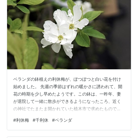
ベランダの鉢植えの利休梅が、ぽつぽつと白い花を付け
始めました。 先週の季節はずれの暖かさに誘われて、開
花の時期を少し早めたようです。この鉢は、一昨年、妻
が退院して一緒に散歩ができるようになったころ、近く
の神社でたまたま開かれていた植木市で求めたもので
す。そのときはまだ五十センチほどの苗木でした。 木の
#
利休梅
#
千利休
#
ベランダ
背丈が伸びてきたので大きめの鉢に植え替えましたが、
それがよくなかったのか、去年は花を咲かせませんでし