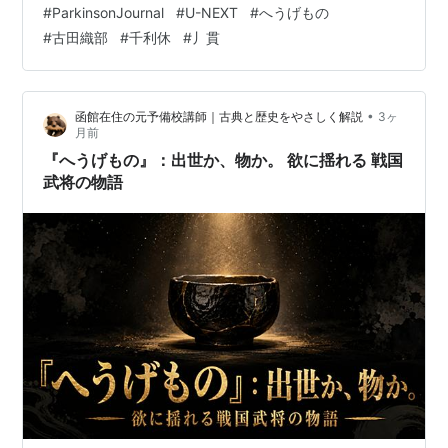
#
ParkinsonJournal
#
U-NEXT
#
へうげもの
らと綴ってみようと思います 「へうげもの」に登場する
#
古田織部
#
千利休
#
丿貫
三茶人(*)の話をアクちゃんとしておりましたら、「利
休・織部・丿貫のどれに自分が近いと思うか」という話
題になり、「利休の完璧主義的なまでの徹底した真面目
•
函館在住の元予備校講師｜古典と歴史をやさしく解説
3ヶ
さには凛とした清潔感を感じるし、織部のクリエイティ
月前
ビティには嫉妬するくらい憧…
『へうげもの』：出世か、物か。 欲に揺れる 戦国
武将の物語