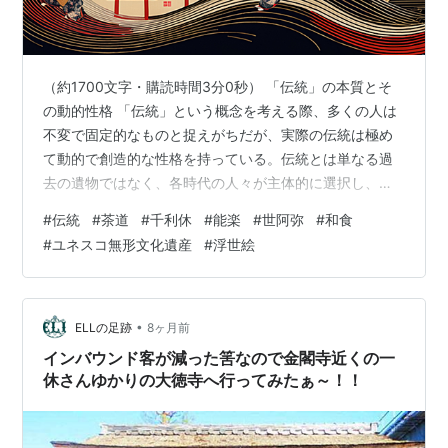
（約1700文字・購読時間3分0秒） 「伝統」の本質とそ
の動的性格 「伝統」という概念を考える際、多くの人は
不変で固定的なものと捉えがちだが、実際の伝統は極め
て動的で創造的な性格を持っている。伝統とは単なる過
去の遺物ではなく、各時代の人々が主体的に選択し、再
構築し、新たな意味を付与し続けてきた文化的実践の積
#
伝統
#
茶道
#
千利休
#
能楽
#
世阿弥
#
和食
み重ねである。 「発明された伝統」としての側面 歴史学
#
ユネスコ無形文化遺産
#
浮世絵
者エリック・ホブズボームが指摘した「発明された伝
統」の概念は、日本の伝統文化を理解する上で重要な視
点を提供する。例えば、現在「日本の伝統」として認識
されている茶道は、千利休の時代に確立された形式が、
•
ELLの足跡
8ヶ月前
後の時代に体系化され、近世から近代にかけ…
インバウンド客が減った筈なので金閣寺近くの一
休さんゆかりの大徳寺へ行ってみたぁ～！！