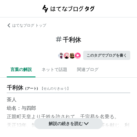
はてなブログ トップ
千利休
このタグでブログを書く
言葉の解説
ネットで話題
関連ブログ
千利休
(
アート
)
【
せんのりきゅう
】
茶人
幼名：与四郎
正親町天皇より千姓を許されて、千宗易を名乗る。
解説の続きを読む
天正13年、禁中小御所での茶会にて天皇に茶を献じ、利
休居士の号を贈られ千利休となる。