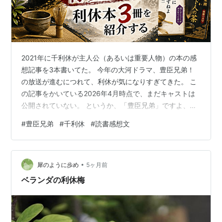
2021年に千利休が主人公（あるいは重要人物）の本の感
想記事を3本書いてた。 今年の大河ドラマ、豊臣兄弟！
の放送が進むにつれて、利休が気になりすぎてきた。 こ
の記事をかいている2026年4月時点で、まだキャストは
公開されていない。 というか、「豊臣兄弟」ですよ、利
休が絡まないわけない。 堺の豪商枠で、今井宗久 津田宗
#
豊臣兄弟
#
千利休
#
読書感想文
及もすでに登場しているのに、こんなの絶対大サプライ
ズの予感！！なんだか焦らされまくっている！！ どうす
る？！渡辺謙とかだったら？！ そいえば近年だと「首」
•
の岸部一徳がほんとに理想通りで腰ぬかしました。
犀のように歩め
5ヶ月前
youtu.be そんな気持ちで、過去の自分の利休本感想記事
ベランダの利休梅
を読み返したら、当時…