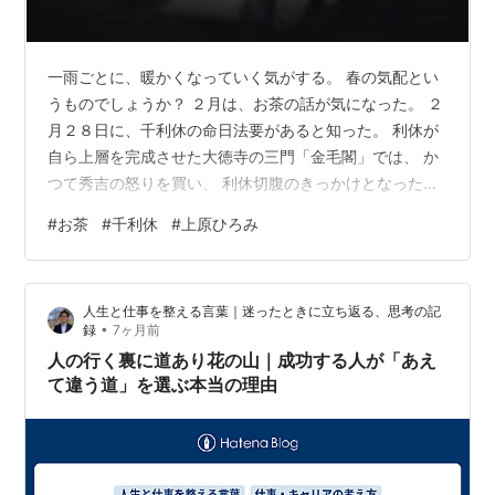
一雨ごとに、暖かくなっていく気がする。 春の気配とい
うものでしょうか？ ２月は、お茶の話が気になった。 ２
月２８日に、千利休の命日法要があると知った。 利休が
自ら上層を完成させた大徳寺の三門「金毛閣」では、 か
つて秀吉の怒りを買い、 利休切腹のきっかけとなった
（諸説あります）「利休像」が、 安置されている。 利休
#
お茶
#
千利休
#
上原ひろみ
は１５９１年に亡くなっているから、 ４００年以上置い
てあることになる。 その利休像は、史上初めて、寺の外
部に持ち出して修理を施すそうだ。 今回の法要はそれに
人生と仕事を整える言葉｜迷ったときに立ち返る、思考の記
あわせた法要で茶道三千家が、献茶する。 とても静かで
•
録
7ヶ月前
厳かなのでしょうね。 想像しただけで、ピリッとする。
人の行く裏に道あり花の山｜成功する人が「あえ
一方、よく利用するスーパ…
て違う道」を選ぶ本当の理由