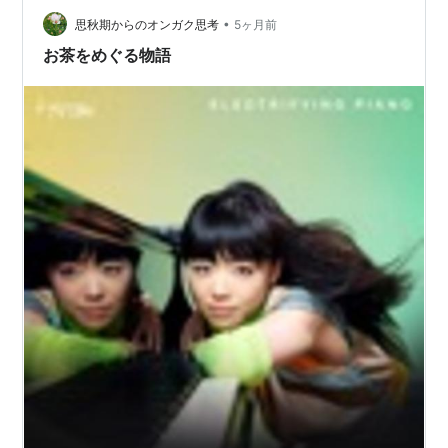
た。今年はどうなることかと、少し気を揉んでいたとこ
•
ろです。二、三日前、こぼれるように膨らみはじめた花
思秋期からのオンガク思考
5ヶ月前
びらは、柔らかな白いかたまりのように見えました。 今
お茶をめぐる物語
日あらためて眺めると、五弁の姿がようやく輪郭を…