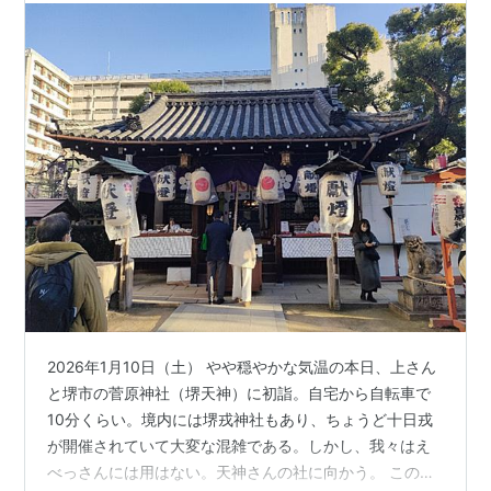
2026年1月10日（土） やや穏やかな気温の本日、上さん
と堺市の菅原神社（堺天神）に初詣。自宅から自転車で
10分くらい。境内には堺戎神社もあり、ちょうど十日戎
が開催されていて大変な混雑である。しかし、我々はえ
べっさんには用はない。天神さんの社に向かう。 この時