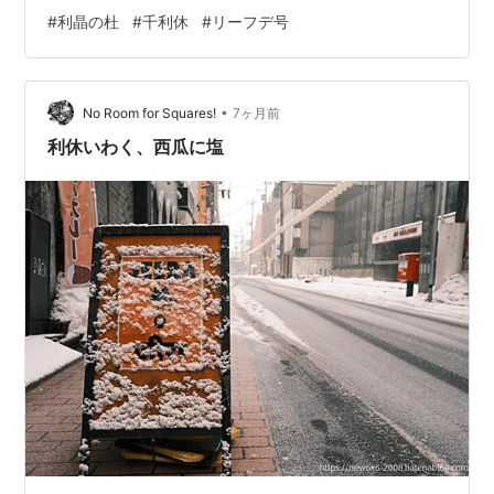
期だけは天神さんは不人気。並ぶ必要もなく参拝。大学
#
利晶の杜
#
千利休
#
リーフデ号
生の次男、高校生の三男の学問成就を祈願しておいた。
さて、ここから自転車で約5分のところに、利晶の杜（り
しょうのもり）という施設がある。「利」とは千利休の
•
こと、「晶」は与謝野晶子のことで、堺が生んだこの2人
No Room for Squares!
7ヶ月前
の天才を紹介する文化施設である。時間もあるので立ち
利休いわく、西瓜に塩
寄ることにした。