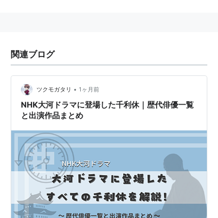
珠光、紹鴎に学び草庵の侘び茶を大成、
天下一の茶道名人として全国にその名を馳せる。
天正19年2月28日、秀吉の命により切腹
関連ブログ
辞世
「人世七十 力圍希咄 吾這宝剣 祖仏と共に殺す 堤
ぐる我が得具足の1つ太刀 今この時ぞ天に抛」
•
ツクモガタリ
1ヶ月前
NHK大河ドラマに登場した千利休｜歴代俳優一覧
と出演作品まとめ