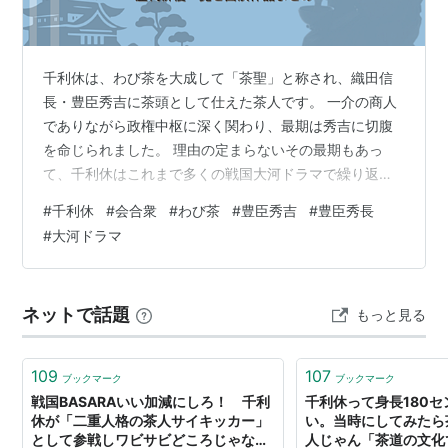
千利休は、わび茶を大成して「茶聖」と称され、織田信
長・豊臣秀吉に茶頭として仕えた茶人です。 一介の商人
でありながら政権中枢に深く関わり、最期は秀吉に切腹
を命じられました。 理由の定まらないその最期もあっ
て、千利休はこれまで多くの戦国大河ドラマで繰り返し
描かれてきました。 そこで本記事では、千利休が登場し
#
千利休
#
会合衆
#
わび茶
#
豊臣秀吉
#
豊臣秀長
たすべての大河ドラマ作品を紹介！ 演じた歴代俳優の一
#
大河ドラマ
覧や、各作品での描かれ方もまとめて解説します！ NHK
大河ドラマで放送された千利休の登場作品一覧（1965
年〜2016年） 千利休を演じた歴代俳優一覧【全12作品・
ネットで話題
もっと見る
12名】 複数回、千利休を演じた俳優 千利休を1度だけ演
じた俳優一覧 幼少期・青…
109
107
ブックマーク
ブックマーク
戦国BASARAいい加減にしろ！ 千利
千利休って身長180
休が「二重人格の茶人サイキッカー」
い。当時にしてみたら
として参戦しワビサビどころじゃない
人じゃん「茶道の文化