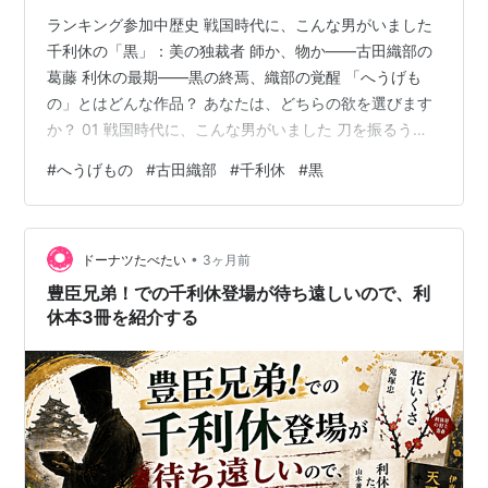
ランキング参加中歴史 戦国時代に、こんな男がいました
千利休の「黒」：美の独裁者 師か、物か——古田織部の
葛藤 利休の最期——黒の終焉、織部の覚醒 「へうげも
の」とはどんな作品？ あなたは、どちらの欲を選びます
か？ 01 戦国時代に、こんな男がいました 刀を振るうよ
り、茶器に目が奪われる。命がけの戦場より、美しいも
#
へうげもの
#
古田織部
#
千利休
#
黒
のが怖い。 「へうげもの」は、そんな男の物語です。主
人公は古田織部（ふるたおりべ）。織田信長・豊臣秀吉
に仕えた、れっきとした戦国武将です。それでも彼の頭
•
の中には、いつだって「物」があります。 出世したい。
ドーナツたべたい
3ヶ月前
手柄を立てたい。それでも、あの茶碗が、どうしても気
豊臣兄弟！での千利休登場が待ち遠しいので、利
になってしまう。 「これは『出…
休本3冊を紹介する