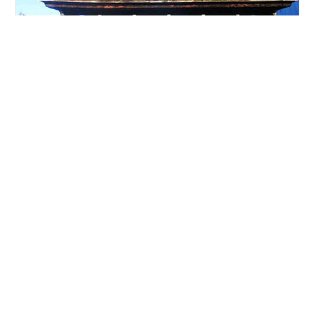
京都市内も空いて居るやろと大徳寺へ!!仁和寺・竜安寺・
金閣寺の道路も…!? 以前と違い金閣寺のバス停もガラガ
ラ!! 何処か行きたいなぁ～・・・ 京都府は勿論周
辺・・・滋賀・・・兵庫・・・奈良・・・大阪・・と近
場は結構行ってきたし・・・インバウント客も減ってる
筈やし京都市内の観光寺院は如何やろ！？ と云う訳
#
京都市内
#
北区
#
寺院
#
大徳寺
#
一休宗純
で・・・ 駄目元で久々に京都市内の観光寺院へ・・・取
#
千利休
り敢えず北区辺りへ行ってみよう・・・ 天神川通りを福