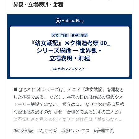
離し） 目的達成を最優先と…
界観・立場表明・射程
■ はじめに 本シリーズは、アニメ『幼女戦記』を題材と
した考察である。 ただし、本稿の目的は作品の感想やス
トーリー解説ではない。 扱うのは、 なぜこの作品は異様
な読後感を残すのか なぜ「合理的であるはずの主人公」
に不気味さを覚えるのか なぜこの作品は「単なるなろう
系」として消費しきれないのか といった、作品の背後に
#
幼女戦記
#
なろう系
#
認知バイアス
#
合理主義
ある構造そのものである。 ■ 本シリーズの立場 本シリー