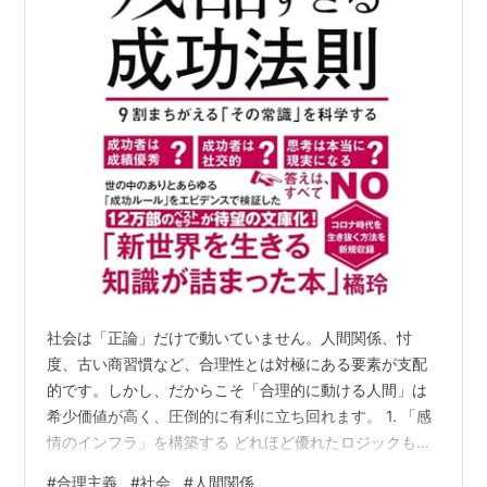
社会は「正論」だけで動いていません。人間関係、忖
度、古い商習慣など、合理性とは対極にある要素が支配
的です。しかし、だからこそ「合理的に動ける人間」は
希少価値が高く、圧倒的に有利に立ち回れます。 1. 「感
情のインフラ」を構築する どれほど優れたロジックも、
受け入れる側の感情が拒否すれば通りません。合理主義
#
合理主義
#
社会
#
人間関係