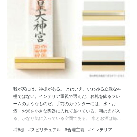
我が家には、神棚がある。 とはいえ、いわゆる立派な神
棚ではない。インテリア重視で選んだ、お札を飾るフレ
ームのようなものだ。手前のカウンターには、水・お
酒・お米を小さな陶器に入れて並べている。朝の光が入
る、かなり気に入っている空間である。 水とお酒は毎日
替えるものらしい。が、これがなかなか習慣化しない。
#
神棚
#
スピリチュアル
#
合理主義
#
インテリア
面倒だから今日は替えなくていいか。 いや、だめだ。 こ