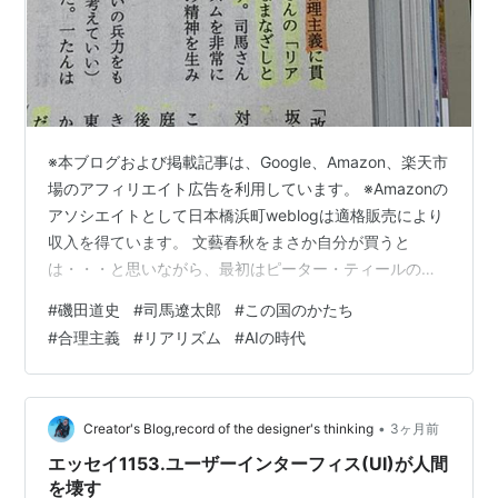
※本ブログおよび掲載記事は、Google、Amazon、楽天市
場のアフィリエイト広告を利用しています。 ※Amazonの
アソシエイトとして日本橋浜町weblogは適格販売により
収入を得ています。 文藝春秋をまさか自分が買うと
は・・・と思いながら、最初はピーター・ティールの世
界の終わりへの航海（後編）を読むべく入手したのだっ
#
磯田道史
#
司馬遼太郎
#
この国のかたち
た。 文藝春秋2026年3月号[雑誌] 文藝春秋 Amazon しか
#
合理主義
#
リアリズム
#
AIの時代
し、目次を開いた時、最初に目に飛び込んできたのは左
側に赤字で大きく出ていた特集記事だった。それが「AI
時代に読むべき司馬遼太郎」という記事だった。 ピータ
ー・ティールから司馬遼太郎へ 著者が磯田さんだったと
•
Creator's Blog,record of the designer's thinking
3ヶ月前
い…
エッセイ1153.ユーザーインターフィス(UI)が人間
を壊す