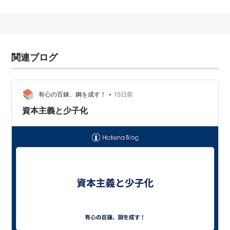
大陸合理論：経験に由来することを排除して、生得
的な原理から導き出すこと。
演繹法
。（⇔
経験主
義
、
帰納法
）
リスト::哲学関連
関連ブログ
•
有心の百錬、鋼を成す！
15日前
資本主義と少子化