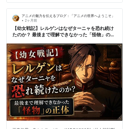
のせめぎ合いが2日に1回くらいは起きる。 合理的で効果
のあることしかしたくない自分と 、効果などの見返りを
アニメの魅力を伝えるブログ：「アニメの世界へようこそ」
期待することすら無礼に当たる神棚の水替え。 その行為
•
2ヶ月前
を支えるのは信仰心か、自分との約束なのか、よく分か
【幼女戦記】レルゲンはなぜターニャを恐れ続け
らない。 それを続けることで自信に…
たのか？ 最後まで理解できなかった「怪物」の正
体