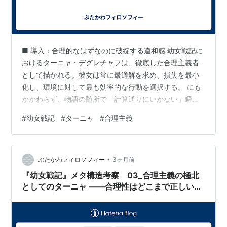
■ 導入：合理的なはずなのに破綻する違和感 幼女戦記に
おけるターニャ・デグレチャフは、徹底した合理主義者
として描かれる。彼女は常に最適解を求め、損失を最小
化し、環境に対して最も効率的な行動を選択する。 にも
かかわらず、物語の随所で「計算通りにいかない」瞬間
が現れる。 それは単なる計算ミスではない。むしろ、 合
#
幼女戦記
#
ターニャ
#
合理主義
理的であるがゆえに、制御不能に陥る という逆説的な現
象である。 本稿は、この「破綻」の正体を分解する。 ■
破綻とは何か（定義の明確化） まず明確にしておくべき
•
は、「破綻」とは何かである。 ここで扱う破綻は、完全
ぶたかわフィロソフィー
3ヶ月前
な崩壊ではない。むしろ次のように定義できる： 制御可
『幼女戦記』メタ構造考察 03_合理主義の極北
能性の喪失 予測モデルの逸…
としてのターニャ ――合理性はどこまで正しいの
か？