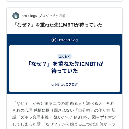
ズは、以下の立場を明確にする。 1. ネタバレ範囲の制限
考察対象は、アニメ第1期の内容に限定する。 これは配慮
•
であると同時に、方法論でもある。 すなわち、 「限られ
orbit_logのブログ
6ヶ月前
た情報から、どこまで構造を読み取れるか」 という試み
「なぜ？」を重ねた先にMBTIが待っていた
である。 …
「なぜ？」から始まる二つの道 怒る人と調べる人、それ
ぞれの心理 感情に振り回されない「自分軸」の作り方 新
説「ズボラ合理主義」 嫌いだったMBTIを、図らずも肯定
してしまった話 「なぜ？」から始まる二つの道 何かトラ