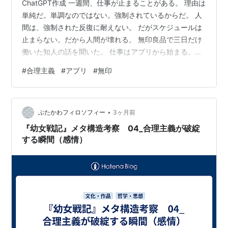
ChatGPT作成 一週間、仕事が止まることがある。 理由は
単純だ。単調なのではない。強制されているからだ。 人
間は、強制された反復に耐えない。 だがスケジュールは
止まらない。だから人間が壊れる。 無印良品で三日だけ
働いた知人の話を聞いた。 仕事はアプリから始まる。打
刻、確認、返信。作業のたびに、別の画面を開く。 仕事
#
合理主義
#
アプリ
#
無印
ではない。操作だ。 インカムは常時オン。他人の声が流
れ続ける。 情報ではない。ノイズだ。 集中は切断され
る。思考は分断される。 それでも動けという。 店員の顔
•
が暗い理由は一つだ。やる気ではない。構造だ。 現場は
ぶたかわフィロソフィー
3ヶ月前
すでに支配されている。アプリに。 その上にAIを乗せ
『幼女戦記』メタ構造考察 04_合理主義が破綻
る？順序が違う。 …
する瞬間（感情）