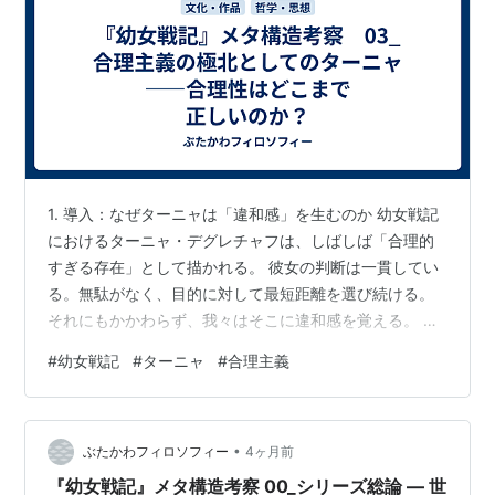
1. 導入：なぜターニャは「違和感」を生むのか 幼女戦記
におけるターニャ・デグレチャフは、しばしば「合理的
すぎる存在」として描かれる。 彼女の判断は一貫してい
る。無駄がなく、目的に対して最短距離を選び続ける。
それにもかかわらず、我々はそこに違和感を覚える。 そ
れは単なる「冷酷さ」への反発ではない。むしろ、あま
#
幼女戦記
#
ターニャ
#
合理主義
りにも正しく見えるがゆえの不気味さである。 本記事で
は、その違和感の正体を、「合理性」という概念そのも
のの構造から分析する。 2. 合理性とは何か：ターニャの
•
思考モデル ターニャの合理性は、以下の特徴によって定
ぶたかわフィロソフィー
4ヶ月前
義できる。 感情の排除（少なくとも意思決定からの切り
『幼女戦記』メタ構造考察 00_シリーズ総論 — 世