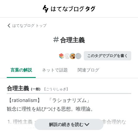
はてなブログ トップ
合理主義
このタグでブログを書く
言葉の解説
ネットで話題
関連ブログ
合理主義
(
一般
)
【
ごうりしゅぎ
】
【rationalism】 「
ラショナリズム
」
観念に理性を結びつける思想。唯理論。
理性主義：理性による発見を重視して、非合理的な
解説の続きを読む
ことを排除していくこと。（⇔
直観主義
）