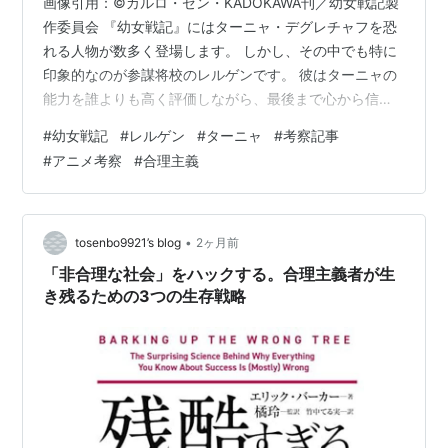
画像引用：©カルロ・ゼン・KADOKAWA刊／幼女戦記製
作委員会 『幼女戦記』にはターニャ・デグレチャフを恐
れる人物が数多く登場します。 しかし、その中でも特に
印象的なのが参謀将校のレルゲンです。 彼はターニャの
能力を誰よりも高く評価しながら、最後まで心から信頼
することはありませんでした。むしろ戦果を重ねれば重
#
幼女戦記
#
レルゲン
#
ターニャ
#
考察記事
ねるほど警戒心を強めていたようにも見えます。 なぜレ
#
アニメ考察
#
合理主義
ルゲンだけがそこまでターニャを恐れ続けたのでしょう
か。 この記事では、レルゲンという人物の視点からター
ニャの本質を考察し、彼が見抜いていた「本当の恐ろし
さ」について解説していきます。 目次 レルゲンとは何者
•
tosenbo9921’s blog
2ヶ月前
なのか？ レルゲンは最初からタ…
「非合理な社会」をハックする。合理主義者が生
き残るための3つの生存戦略