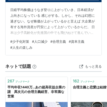
日経平均株価はうなぎ登りに上がっていき、日本経済が
上向きになっている 感じがする。しかし、それは幻想に
過ぎない。なぜ株価が上がっているかと言えば 大企業が
有する海外資産が円安によって上がっているからだ。 日
本は少子高齢化が先進国の中でも飛びぬけて進んでい
て、政府が少子化対策を こうじても焼け石に水である。
#
少子化対策
#
人口減少
#
合理主義
#
資本主義
株価だけが上がっても国民は縮小していく国力に 希望を
#
人生の楽しみ
感じず、閉塞感が漂っている。 なぜ少子化は止まらない
のか？ それは資本主義が成熟し広くひろまってきたから
だ。 資本主義は何百年前から誕生しているのに、なにを
ネットで話題
もっと見る
今さらと思うかもしれない。 しかし、私たちは大きな勘
違いをしている。資本主義とは単に経…
267
162
ブックマーク
ブックマーク
平均年収1440万…あの超高収益企業の
合理主義と恋愛は結婚
謎 異次元の合理主義経営、非常識な
営業