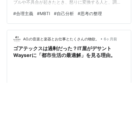
ブルや不具合が起きたとき、怒りに変換する人と、調べ
て知識に変換する人。主にこの2タイプに分かれると思い
#
合理主義
#
MBTI
#
自己分析
#
思考の整理
ます。 しかし、考えてみるとどちらのタイプもスタート
は「なぜ？」という疑問だったわけです。面白いです
ね、少し考えてみました。 怒る人と調べる人、それぞれ
•
の心理 「なぜ？」という同じスタート地点から、一方は
AO.の音楽と楽器とお仕事とたくさんの物欲。
6ヶ月前
「攻撃（怒り）」へ、もう一方は「解析（知識）」へ進
ゴアテックスは過剰だった？IT屋がデサント
む。この分かれ道は、その人が…
Wayserに「都市生活の最適解」を見る理由。