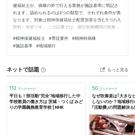
健福祉士が、病棟の外で行える業務が施設基準に明記さ
れます。認められるのは2つの類型で、それぞれ条件が異
なります。対象は精神保健福祉士配置加算を含む5つの入
院料・加算です。 この記事では、届出医療機関の実務担
当者が「自院で何をどこまで認めてよいか」を判断でき
#
精神保健福祉士
#
専従要件
#
精神科病棟
るよう、施設基準の記載に沿って要件を整理します。 こ
#
施設基準
#
地域移行
の記事でわかること 病棟外業務が認められる2つの類型
と、条件の違い 見直し後も認められない、3つのケース
対象となる5つの入院料・加算と、確認時の注意点 【解
ネットで話題
もっと見る
説動画】令和8年度診療報酬改定｜精神保健福祉士の病棟
専従要件の見直し―2つの類型と…
112
50
ブックマーク
ブックマーク
平日も！部活動“完全”地域移行した中
なぜ吹奏楽は｢大きな
学校教員の働き方は 茨城・つくば みど
しないのか？地域移行
りの学園義務教育学校 | NHK
｢活動費｣の問題解決
化》の弊害