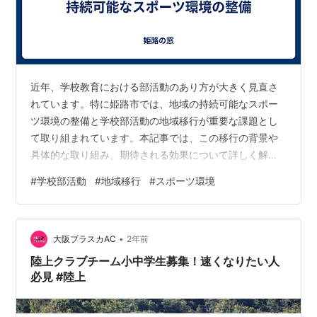
近年、学校教育における部活動のあり方が大きく見直さ
れています。特に姫路市では、地域の持続可能なスポー
ツ環境の整備と学校部活動の地域移行が重要な課題とし
て取り組まれています。本記事では、この移行の背景や
具体的な取り組み、期待される効果について詳しく解説
します。 背景と課題 学校部活動は長年、学生たちの心身
#
学校部活動
#
地域移行
#
スポーツ環境
の健康やチームワークの育成に大きく寄与してきまし
た。しかし、少子化や教職員の長時間労働の問題が顕在
化する中で、従来の形での運営は持続可能性に課題があ
•
ると指摘されています。姫路市においても、部活動を地
大阪ブラスカAC
2年前
域に移行し、学校外の専門性や地域資源を活用する動き
陸上クラブチーム小中学生募集！速くなりたい人
が進められています。 地域移行の具体的取り組み …
必見 #陸上