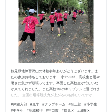
鶴見緑地練習沢山の体験参加ありがとうございます。ま
たの参加お待ちしております！ 小1〜中3、高校生と雨や
暑さに負けず頑張ってます。卒団した高校生が忙しいな
か来てくれました。また高校1年のキャプテンに選ばれま
した。 全国出場等競技力が上がるのも嬉しいですが、競
技力以外の部分が認められてキャプテンに選出されたこ
#
体験入部
#
見学
#
クラブチーム
#
陸上部
#
小学生
とはチームとして、監督としてとても嬉しく、誇らしく
#
中学生
#
地域移行
#
守口市
#
鶴見区
#
城東区