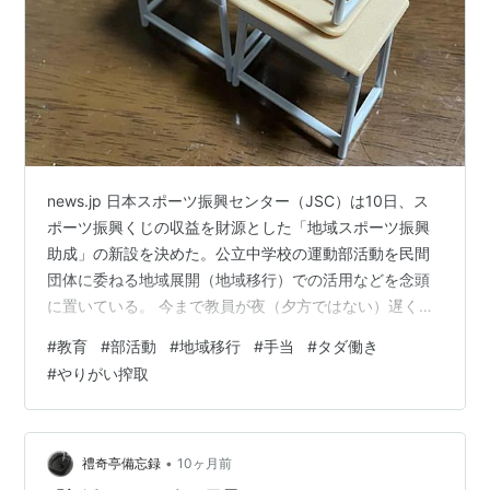
news.jp 日本スポーツ振興センター（JSC）は10日、ス
ポーツ振興くじの収益を財源とした「地域スポーツ振興
助成」の新設を決めた。公立中学校の運動部活動を民間
団体に委ねる地域展開（地域移行）での活用などを念頭
に置いている。 今まで教員が夜（夕方ではない）遅くま
で部活動の指導をタダでやらせてたのが，地域移行だと
#
教育
#
部活動
#
地域移行
#
手当
#
タダ働き
金が出る？ 本末転倒じゃねえか！
#
やりがい搾取
•
禮奇亭備忘録
10ヶ月前