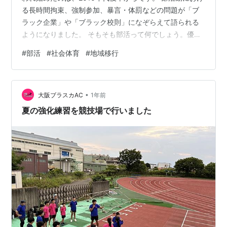
る長時間拘束、強制参加、暴言・体罰などの問題が「ブ
ラック企業」や「ブラック校則」になぞらえて語られる
ようになりました。 そもそも部活って何でしょう。優秀
なアスリートやチームを作りたければ、きちんとしたク
#
部活
#
社会体育
#
地域移行
ラブチームに入れて一貫指導していく方がずっと合理的
です。 なぜ学校単位で部活をやるようになったのでしょ
う。 明治時代、部活は学校同士の対抗意識を高めること
•
によって学校内の共同性や連帯性を高めていく手段とし
大阪ブラスカAC
1年前
て位置づけられました。ルーツは第一高等学校（東大の
夏の強化練習を競技場で行いました
前身）です。エリートたる自分たち（…