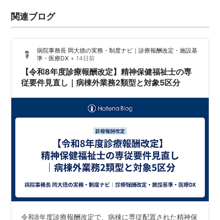
関連ブログ
病院事務長 岡大徳の実務・制度ナビ｜診療報酬改定・施設基
•
準・医療DX
14日前
【令和8年度診療報酬改定】精神保健福祉士の専
従要件見直し｜病棟外業務2類型と対象5区分
令和8年度診療報酬改定で、病棟に専従配置された精神保