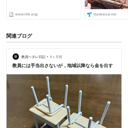
www.nhk.or.jp
toyokeizai.net
関連ブログ
•
教員ヘタレ日記
4ヶ月前
教員には手当出さないが，地域以降なら金を出す