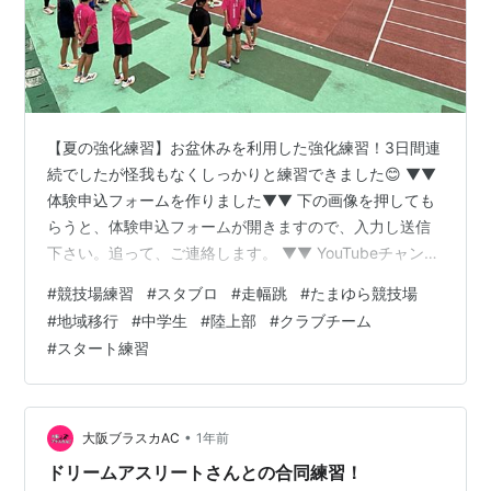
【夏の強化練習】お盆休みを利用した強化練習！3日間連
続でしたが怪我もなくしっかりと練習できました😊 ▼▼
体験申込フォームを作りました▼▼ 下の画像を押しても
らうと、体験申込フォームが開きますので、入力し送信
下さい。追って、ご連絡します。 ▼▼ YouTubeチャンネ
ルも！ぼちぼち始めました‼ ▼▼ 高評価やチャンネル登
#
競技場練習
#
スタブロ
#
走幅跳
#
たまゆら競技場
録していただけると励みになります。陸上の楽しさや仲
#
地域移行
#
中学生
#
陸上部
#
クラブチーム
間を増やすきっかけが出来たら嬉しいです。
#
スタート練習
www.youtube.com ランキング参加中陸上競技、マラソ
ン
•
大阪ブラスカAC
1年前
ドリームアスリートさんとの合同練習！