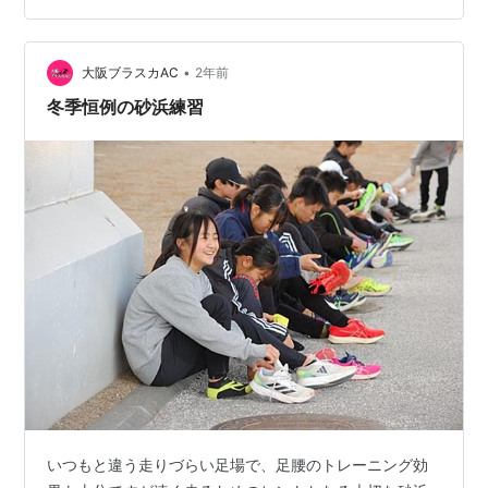
のは苦しゅうないが、自分たちの負担が増えるのはごめ
んだ」が本音でしょうか。実施された場合の課題はそれ
•
よりもっと奥が深いような気がします。 文部科学省でも
大阪ブラスカAC
2年前
「部活動の地域移行」に関してガイドラインを出してい
冬季恒例の砂浜練習
ます。（スポーツですが） ガイドライン：ス…
いつもと違う走りづらい足場で、足腰のトレーニング効