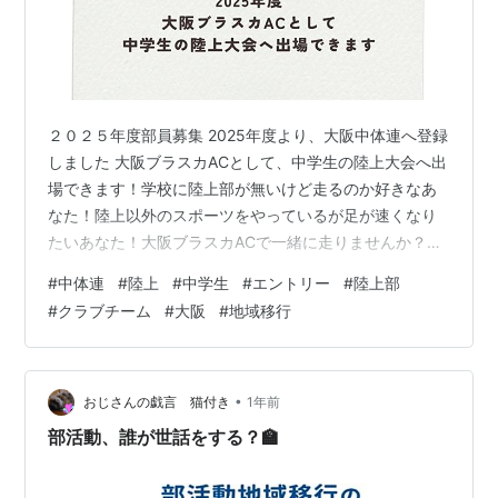
２０２５年度部員募集 2025年度より、大阪中体連へ登録
しました 大阪ブラスカACとして、中学生の陸上大会へ出
場できます！学校に陸上部が無いけど走るのか好きなあ
なた！陸上以外のスポーツをやっているが足が速くなり
たいあなた！大阪ブラスカACで一緒に走りませんか？陸
上部に所属している人も大歓迎です。 小学生(小1〜小6)
#
中体連
#
陸上
#
中学生
#
エントリー
#
陸上部
も募集しています。かけっこが速くなりたい人走るのが
#
クラブチーム
#
大阪
#
地域移行
好きな人 総勢10名のコーチと公認資格を持った指導者が
レベルにあわせて指導させて頂きます。随時、体験参加
募集しています。体験申込みは、下記の申込フォームか
らお願いします。 ▼▼体験申込フォームを作りました
•
おじさんの戯言 猫付き
1年前
▼▼ 下の画像を押してもらう…
部活動、誰が世話をする？🏫