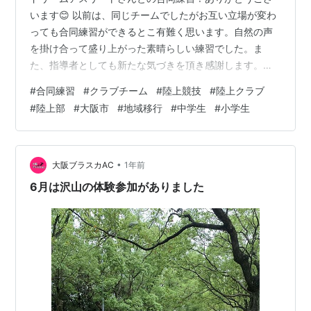
います😊 以前は、同じチームでしたがお互い立場が変わ
っても合同練習ができるとこ有難く思います。自然の声
を掛け合って盛り上がった素晴らしい練習でした。ま
た、指導者としても新たな気づきを頂き感謝します。次
回もよろしくお願いします。 ▼▼体験申込フォームを作
#
合同練習
#
クラブチーム
#
陸上競技
#
陸上クラブ
りました▼▼ 下の画像を押してもらうと、体験申込フォ
#
陸上部
#
大阪市
#
地域移行
#
中学生
#
小学生
ームが開きますので、入力し送信下さい。追って、ご連
絡します。 ▼▼ YouTubeチャンネルも！ぼちぼち始めま
した‼ ▼▼ 高評価やチャンネル登録していただけると励
みになります。陸上の楽しさや仲間を増やすきっかけが
•
大阪ブラスカAC
1年前
出来たら嬉しいです。 www.y…
6月は沢山の体験参加がありました