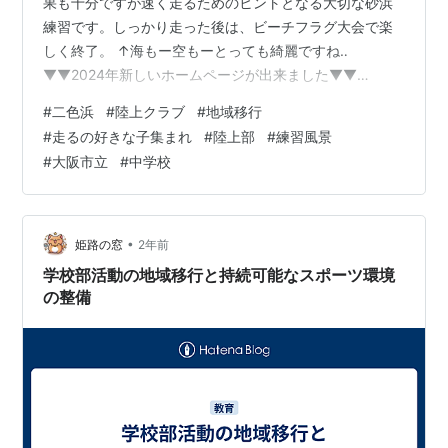
果も十分ですが速く走るためのヒントとなる大切な砂浜
練習です。しっかり走った後は、ビーチフラグ大会で楽
しく終了。 ↑海もー空もーとっても綺麗ですね‥
▼▼2024年新しいホームページが出来ました▼▼
osakaburrasca.wixsite.com ▼▼体験申込フォームを作
#
二色浜
#
陸上クラブ
#
地域移行
りました▼▼ 下の画像を押してもらうと、体験申込フォ
#
走るの好きな子集まれ
#
陸上部
#
練習風景
ームが開きますので、入力し送信下さい。追って、ご連
#
大阪市立
#
中学校
絡します。 ▼▼ YouTubeチャンネルも！ぼちぼち始めま
した‼ ▼▼ 高評価やチャンネル登録していただけると励
みになります。陸上の楽しさや仲間を増やすきっかけが
出来たら嬉…
•
姫路の窓
2年前
学校部活動の地域移行と持続可能なスポーツ環境
の整備