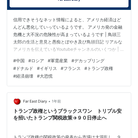
信用できそうなネット情報によると、アメリカ経済はど
んどん悪化していっているようです。 アメリカ発の金融
危機と大不況の危険性が高まっているようです | 鳥頭三
太郎の生活と意見と愚痴とぼやき及び鳥頭日記 リアルな
アメリカを伝えているYoutubeチャンネルのいくつか | 鳥
頭三太郎の生活と意見と愚痴とぼやき及び鳥頭日記 今後
#
中国
#
ロシア
#
軍需産業
#
デカップリング
の経済の動向を考えるうえで参考になりそうな動画 | 鳥
#
ドナルド
#
イギリス
#
フランス
#
トランプ政権
頭三太郎の生活と意見と愚痴とぼやき及び鳥頭日記 トラ
#
経済崩壊
#
大恐慌
ンプ大統領の任期中の２０２７年ごろには連邦債務の利
払い費が対応できない金額になりそうなので、アメリカ
経済は行き詰まってしまう可能性が高いようなのです
が、現在の関税政策は経済…
•
Far East Diary
1年前
トランプ政権というブラックスワン トリプル安
を招いたトランプ関税政策→９０日停止へ
トランプ政権の関税政策の発表から市場は大混乱し、９