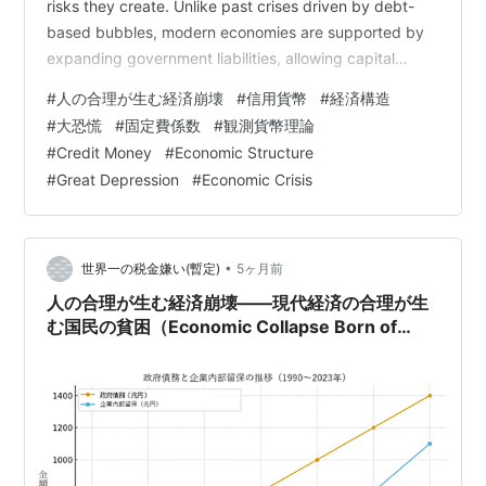
risks they create. Unlike past crises driven by debt-
based bubbles, modern economies are supported by
expanding government liabilities, allowing capital
accumulation to continue without immediate colla…
#
人の合理が生む経済崩壊
#
信用貨幣
#
経済構造
#
大恐慌
#
固定費係数
#
観測貨幣理論
#
Credit Money
#
Economic Structure
#
Great Depression
#
Economic Crisis
•
世界一の税金嫌い(暫定)
5ヶ月前
人の合理が生む経済崩壊――現代経済の合理が生
む国民の貧困（Economic Collapse Born of
Human Rationality — How Modern Economic
Logic Produces Public Impoverishment ）