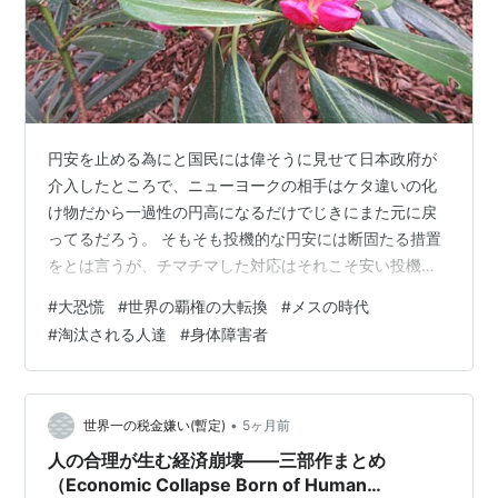
円安を止める為にと国民には偉そうに見せて日本政府が
介入したところで、ニューヨークの相手はケタ違いの化
け物だから一過性の円高になるだけでじきにまた元に戻
ってるだろう。 そもそも投機的な円安には断固たる措置
をとは言うが、チマチマした対応はそれこそ安い投機で
しかなく、自画自賛するほどのものでもない。 日本の政
#
大恐慌
#
世界の覇権の大転換
#
メスの時代
府は目先の人気取りだけで動いているから、国民向けの
#
淘汰される人達
#
身体障害者
その場限りのキレイゴトや国内の老朽化したインフラの
整備よりも新しい箱物作りに躍起なまんまで、国民には
地獄が待っている。 それでもメディアで偏向報道を続け
ておればナントカなっていたのも、今回の中東の長引く
•
世界一の税金嫌い(暫定)
5ヶ月前
戦争ゴッコでは難しいことになるだろう。 イラ…
人の合理が生む経済崩壊――三部作まとめ
（Economic Collapse Born of Human