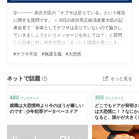
J.M.ケインズは，不況の原因を有効需要の不足に求める
理論体系を《
雇用・利子および貨幣の一般理論
》として
Q:-------- 赤沢大臣の「ナフサは足りている」という発言
1936年に発表した。有効需要の不足によって発生して
に関する質問です。 ＜ 9日の赤沢亮正経済産業大臣の記
いる大量の失業を，政府支出の拡大なり減税といった財
者会見で「全体としてナフサは足りていないので協力し
政政策，あるいは通貨供給の増大といった金融政策によ
ていきましょうというメッセージを出しては？」と質問
した記者に対し赤沢大臣は「まったく認識を異にしま
って，解消していくことができることを証明したのであ
す。事実関係としても間違えていると思います」と一蹴
る。それ以前の古典派経済学では，失業の発生を，もっ
#
ナフサ不足
#
無謬主義
#
大恐慌
しました。 ＞ 対談の全文は、以下にあります。 ＜＜
ぱら実質賃金が労働生産性に比べて高すぎることに求め
「ナフサ不足を認めたら？」と質問した記者に赤沢大臣
ていた。労働コストが高すぎると，労働に対する企業の
が猛反論「まったく認識が違う」「現実的でないことを
ネットで話題
需要が弱くなるからである。
もっと見る
常識だと言う事自体、問題じゃないか」 20206/06/09
しかし，こうしたケインズ理論は，1934年以降のニュ
AMEBA https://news.yahoo.co.jp/art…
ーディール期に積極的に生かされることはなかった。か
480
355
ブックマーク
ブックマーク
えって，ドイツ，日本などでは軍事支出の拡大が景気を
就職は大恐慌時より今のほうが厳しい
どこでもドアが発明さ
のです : 少年犯罪データベースドア
は大恐慌に！？なにか
回復させたが，アメリカでは 1937年〜1938年に再び厳
なると、誰かが大きく
しい不況が訪れ，結局 1930年代を通して，アメリカの
うのが経済です。 - 
の読みもの
1 人当り国民総生産 (
GNP
) は 1929年のピークを抜くこ