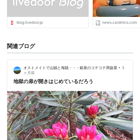
とができず， 30年代は大不況の 10 年となってしまっ
た。アメリカもまた，第二次世界大戦によって，本格的
に景気を回復し，大戦中に実質所得をほぼ倍増させたの
blog.livedoor.jp
news.cardmics.com
である。
関連キーワード
関連ブログ
リスト::経済関連
•
オストメイトで山賊と海賊・・・銀座のコテコテ周旋屋
3
ヶ月前
地獄の扉が開きはじめているだろう