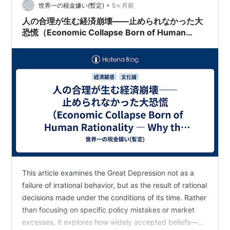
•
世界一の税金嫌い(暫定)
5ヶ月前
人の合理が生む経済崩壊――止められなかった大
恐慌（Economic Collapse Born of Human
Rationality — Why the Great Depression
Could Not Be Stopped）
This article examines the Great Depression not as a
failure of irrational behavior, but as the result of rational
decisions made under the conditions of its time. Rather
than focusing on specific policy mistakes or market
excesses, it explores how widely accepted beliefs—