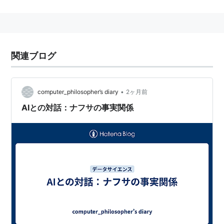
体 (社会主義国のソビエト連邦を除く) を巻きこんだこ
と。第 2 に，そこからケインズ理論が生まれ，第 2 次
大戦後の経済政策のあり方を大きく支配したこと。第 3
に，世界大恐慌は，経済的にはブロック化 (
ブロック経
関連ブログ
済
) を生んで
自由貿易
体制を分断し，政治的にはドイ
ツ，日本，イタリアなどで
ファシズム
を生んで，第2次
世界大戦への導火線となったことである。
•
computer_philosopher’s diary
2ヶ月前
AIとの対話：ナフサの事実関係
大恐慌についての二つの学説
しかし，大恐慌の原因をめぐっては，学説が大きく二つ
に分かれている。一つの学説は，設備投資，住宅投資，
耐久消費財の需要など民間部門の支出の動きそのものが
不安定な点を強調する，いわゆるケインジアンの考えで
ある。もう一つの学説は，
連邦準備制度
による通貨政策
の失敗を重視し，通貨供給量を削減しすぎたことが原因
だとする，いわゆるマネタリズムの考えである。