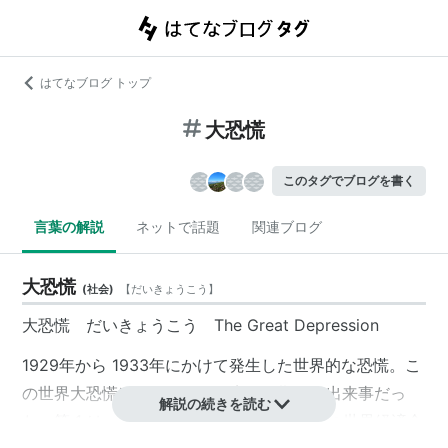
はてなブログ トップ
大恐慌
このタグでブログを書く
言葉の解説
ネットで話題
関連ブログ
大恐慌
(
社会
)
【
だいきょうこう
】
大恐慌 だいきょうこう The Great Depression
1929年から 1933年にかけて発生した世界的な恐慌。こ
の世界大恐慌は，次の三つの点で画期的な出来事だっ
解説の続きを読む
た。第 1 は，それが歴史上最も激しく，かつ世界経済全