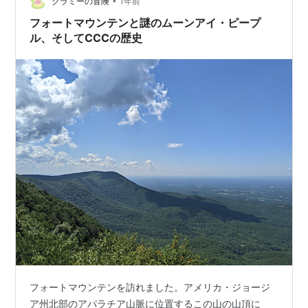
る、強いエネルギー体が居座っている」と言われた事に
•
クラミーの冒険
1年前
ついて昔の事を思い出しました。旧HP2003/1…
フォートマウンテンと謎のムーンアイ・ピープ
ル、そしてCCCの歴史
フォートマウンテンを訪れました。アメリカ・ジョージ
ア州北部のアパラチア山脈に位置するこの山の山頂に