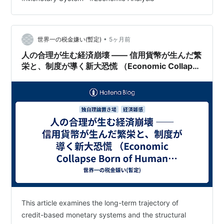
•
世界一の税金嫌い(暫定)
5ヶ月前
人の合理が生む経済崩壊 ―― 信用貨幣が生んだ繁
栄と、制度が導く新大恐慌 （Economic Collapse
Born of Human Rationality — Credit Money’s
Prosperity and the System Leading to a New
Great Depression ）
This article examines the long-term trajectory of
credit-based monetary systems and the structural