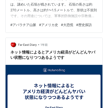
は、謎めいた石垣が残されています。 石垣の長さは約
270メートル、高さは約1〜1.5メートルで、形状は不規則
です。その用途については、軍事的防御施設や宗教儀式
用など諸説ありますが、はっきりとは分かっていませ
#
アパラチア山脈
#
アメリカ史
#
大恐慌
#
歴史探訪
ん。 「Fort Mountain（要塞の山）」という名称は、この
石垣が要塞跡のように見えたことに由来します。伝承に
よれば、この石垣はムーンアイ・ピープル (Moon-Eyed
•
People) が築いたものとされ、チェロキーの口承では、
Far East Diary
1年前
彼らは土地を追われる前にこうした石造物を残したと語
ネット情報によるとアメリカ経済がどんどんヤバ
られていま…
い状態になりつつあるようです