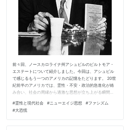
前々回、ノースカロライナ州アシュビルのビルトモア・
エステートについて紹介しました。今回は、アシュビル
で感じるもう一つのアメリカの記憶をたどります。 20世
紀前半のアメリカでは、霊性・不安・政治的急進化が絡
み合い、社会の周縁から過激な思想が立ち上がる瞬間が
ありました。その象徴的存在の一人が、アシュビルで活
#
霊性と現代社会
#
ニューエイジ思想
#
ファシズム
動したウィリアム・ダドリー・ペリー（William Dudley
#
大恐慌
Pelley, 1890–1965）です。 生い立ちと宗教的環境：霊
性への初期条件 ウィリアム・ダドリー・ペリーは1890
年、マサチューセッツ州に生まれました。父親は南部メ