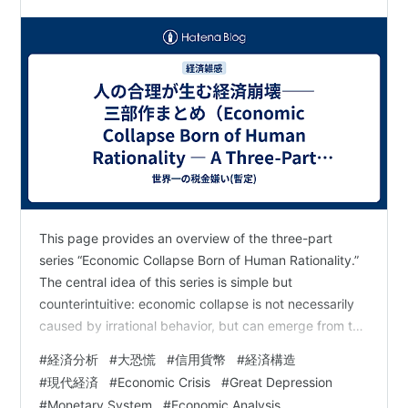
Rationality — A Three-Part Series Overview）
This page provides an overview of the three-part
series “Economic Collapse Born of Human Rationality.”
The central idea of this series is simple but
counterintuitive: economic collapse is not necessarily
caused by irrational behavior, but can emerge from the
accumulation of rational decisions made b…
#
経済分析
#
大恐慌
#
信用貨幣
#
経済構造
#
現代経済
#
Economic Crisis
#
Great Depression
#
Monetary System
#
Economic Analysis