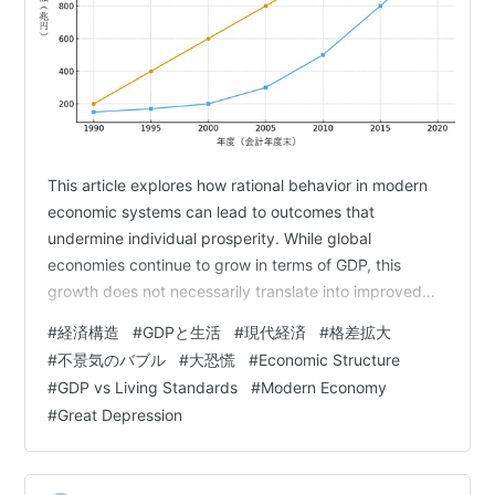
This article explores how rational behavior in modern
economic systems can lead to outcomes that
undermine individual prosperity. While global
economies continue to grow in terms of GDP, this
growth does not necessarily translate into improved
living conditions for citizens. By comparing economic
#
経済構造
#
GDPと生活
#
現代経済
#
格差拡大
in…
#
不景気のバブル
#
大恐慌
#
Economic Structure
#
GDP vs Living Standards
#
Modern Economy
#
Great Depression