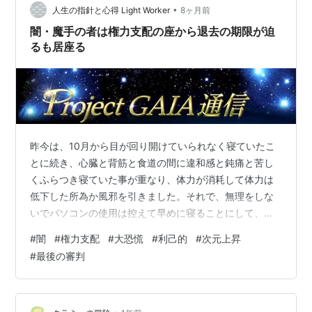
ソジスト監督教会（Methodist Episcopal …
•
人生の指針と心得 Light Worker
8ヶ月前
闇・魔手の者は権力支配の座から退去の期限が迫
るも居座る
昨今は、10月から目が回り開けていられなく寝ていたこ
とに続き、心臓と背筋と食道の間に違和感と鈍痛と苦し
くふらつき寝ていた事が重なり、体力が消耗して体力は
低下した所為か風邪を引きました。それで、無理をしな
いでパソコンの使用は控えて早めに寝ることにして、咳
がよく出ましたから百日咳にでも罹ったと思いますか
#
闇
#
権力支配
#
大恐慌
#
利己的
#
次元上昇
ら、兎に角、体力の回復を優先して免疫力と自然治癒力
#
最後の審判
を高めることにしました。 ふと思ったのですが、心臓と
背筋と食道の間に違和感と鈍痛と苦しさの元凶は、M霊
能者より「心臓の近くに得体の知れない酷い何かを感じ