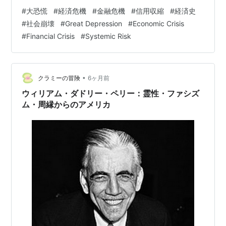
such as the idea that asset …
#
大恐慌
#
経済危機
#
金融危機
#
信用収縮
#
経済史
#
社会崩壊
#
Great Depression
#
Economic Crisis
#
Financial Crisis
#
Systemic Risk
•
クラミーの冒険
6ヶ月前
ウィリアム・ダドリー・ペリー：霊性・ファシズ
ム・周縁からのアメリカ