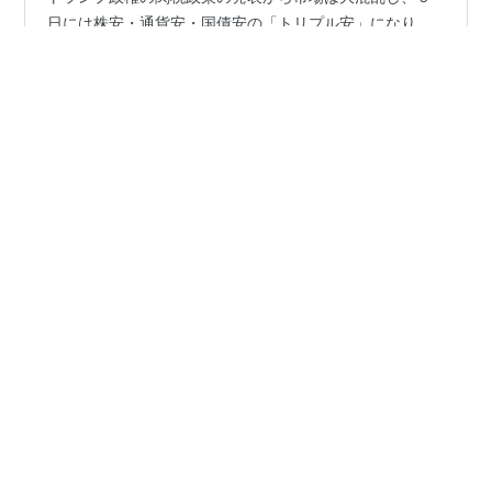
日には株安・通貨安・国債安の「トリプル安」になり、
米国政府は（交渉に応じない中国以外）９０日間の発動
停止を発表しました。 ameblo.jp 「トリプル安」という
のは日本独特の用語らしいですが、株式・債権・為替が
同時に下がるということは、その国全体に対する信用が
#
ブラックスワン
#
トリプル安
#
株価暴落
低下していることを表します。 hitopedia.net 通常、リス
#
ドル下落
#
国債金利上昇
#
トランプ大統領
ク資産である株式が急落するような際にはリスクオフ資
#
トランプ関税
#
大恐慌
産（ノーリスク資産とも言う）である国債等の高格付け
の資産に資金が流入しますから債券価格が上昇します
し、３種類の資産が同時に下がることはほとんどありま
せん。 トランプ関税を…
•
ジョセフティテルの予言
1年前
【ジョセフ・ティテルの予言】2025年３月11日の
予言9