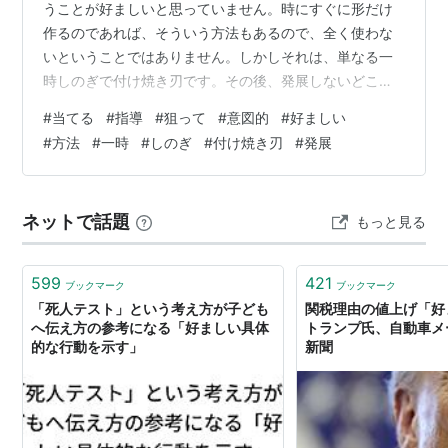
うことが好ましいと思っていません。時にすぐに形だけ
作るのであれば、そういう方法もあるので、全く使わな
いということではありません。しかしそれは、単なる一
時しのぎで付け焼き刃です。その後、発展しないどころ
か、可能性を制限してしまうことが多いからです。
#
当てる
#
指導
#
狙って
#
意図的
#
好ましい
#
方法
#
一時
#
しのぎ
#
付け焼き刃
#
発展
ネットで話題
もっと見る
599
421
ブックマーク
ブックマーク
「死人テスト」という考え方が子ども
関税理由の値上げ「
へ伝え方の参考になる「好ましい具体
トランプ氏、自動車メー
的な行動を示す」
新聞