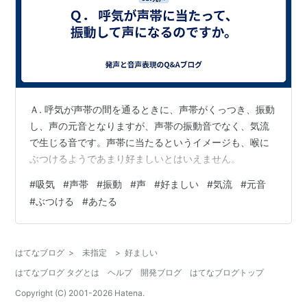
Ａ. 呼気が声帯の間を通るときに、声帯がくっつき、振動
し、声の元音となりますが、声帯の振動音でなく、気流
で生じる音です。声帯に当たるというイメージも、喉に
ぶつけるようであまり好ましいとはいえません。
#
吸気
#
声帯
#
振動
#
声
#
好ましい
#
気流
#
元音
#
ぶつける
#
あたる
はてなブログ
>
未指定
>
好ましい
はてなブログ タグとは
ヘルプ
開発ブログ
はてなブログトップ
Copyright (C) 2001-
2026
Hatena.