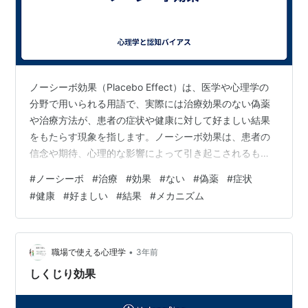
ノーシーボ効果（Placebo Effect）は、医学や心理学の
分野で用いられる用語で、実際には治療効果のない偽薬
や治療方法が、患者の症状や健康に対して好ましい結果
をもたらす現象を指します。ノーシーボ効果は、患者の
信念や期待、心理的な影響によって引き起こされるもの
であり、具体的な治療効果の物理的なメカニズムには関
#
ノーシーボ
#
治療
#
効果
#
ない
#
偽薬
#
症状
与していません。 ノーシーボ効果に関連する特徴や要素
#
健康
#
好ましい
#
結果
#
メカニズム
は以下の通りです: 1. 期待効果: ノーシーボ効果は、患者
が治療や薬物に対して期待を持つことによって引き起こ
されます。患者が信じている治療方法や薬物を受けるこ
とで、症状の改善や健康へのポジティブな影響を期待す
•
職場で使える心理学
3年前
ることがあります。 2.…
しくじり効果