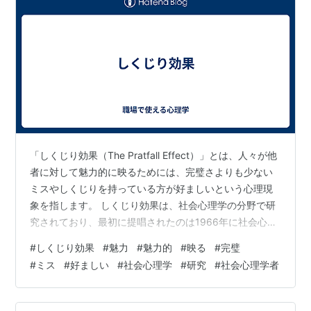
「しくじり効果（The Pratfall Effect）」とは、人々が他
者に対して魅力的に映るためには、完璧さよりも少ない
ミスやしくじりを持っている方が好ましいという心理現
象を指します。 しくじり効果は、社会心理学の分野で研
究されており、最初に提唱されたのは1966年に社会心理
学者のエリオット・アロンソンによってです。彼は、
#
しくじり効果
#
魅力
#
魅力的
#
映る
#
完璧
人々は完璧な人間よりも、時折のミスや間違いを認める
#
ミス
#
好ましい
#
社会心理学
#
研究
#
社会心理学者
人により共感し、親しみを感じる傾向があると主張しま
した。 この現象の背後には、いくつかの心理的なメカニ
ズムが働いています。一つは「人間らしさ効果」と呼ば