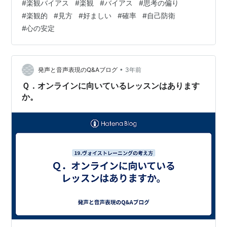
#
楽観バイアス
#
楽観
#
バイアス
#
思考の偏り
自己防衛や心の安定を追求するために生じる傾向があり
#
楽観的
#
見方
#
好ましい
#
確率
#
自己防衛
ます。楽観的な見方を持つことで、自己肯定感や前向き
#
心の安定
な思考が促され、ストレスや不安を軽減する効果があり
ます。 楽観バイアスの具体的な例としては、以下のよう
なものがあります： 健康に関する楽観バイアス: 自分の
健康状態について、他の人よりも良いと考える傾…
•
発声と音声表現のQ&Aブログ
3年前
Ｑ．オンラインに向いているレッスンはあります
か。