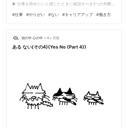
▶ 仕事を辞めたいと感じたときに確認すべき2つの判断基
準 ▶ 仕事のやりがいや適職選びに関するよくある質問
#
仕事
#
やりがい
#
ない
#
キャリアアップ
#
働き方
（FAQ） ▶ まとめ こんにちは！😊「毎日仕事に行くだけ
で精一杯。やりがいなんて全くない…」そんな風に、辛
い現状にモヤモヤしていませんか？「仕事にやりがいが
•
ないのは当たり前」「ただの甘えだ」と言う人もいます
頭の中 心の中
6ヶ月前
が、決してそんなことはありません。やりがいを感じら
ある ない(その4)(Yes No (Part 4))
れないのには明確な…