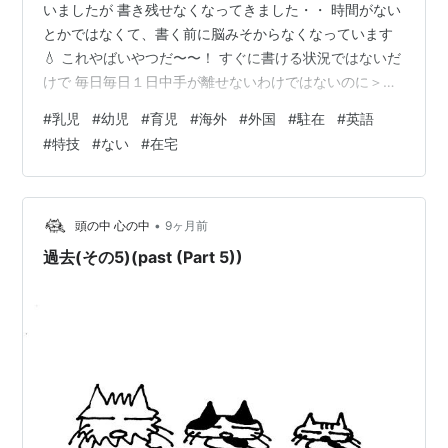
いましたが 書き残せなくなってきました・・ 時間がない
とかではなくて、書く前に脳みそからなくなっています
💧 これやばいやつだ〜〜！ すぐに書ける状況ではないだ
けで 毎日毎日１日中手が離せないわけではないのに＞＜
書き残したいことが２つくらいあったことしかもう覚え
#
乳児
#
幼児
#
育児
#
海外
#
外国
#
駐在
#
英語
ていないので 今覚えている旦那さんとの会話を書きます
#
特技
#
ない
#
在宅
（なんで？） 全然未定の本帰国後の私の再就職について
話したら 旦那さんに、え？働くの？と言われました・・
令和の価値観が〜〜とかではなく この大高騰時代に専業
で暮らしていけるとは 全く思っていなかったので 逆に、
•
頭の中 心の中
9ヶ月前
働かなくていいの？？と…
過去(その5)(past (Part 5))