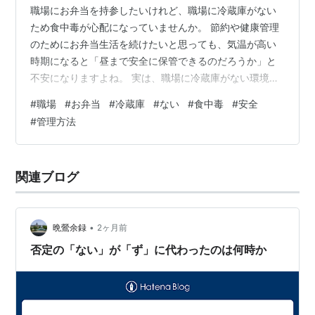
職場にお弁当を持参したいけれど、職場に冷蔵庫がない
ため食中毒が心配になっていませんか。 節約や健康管理
のためにお弁当生活を続けたいと思っても、気温が高い
時期になると「昼まで安全に保管できるのだろうか」と
不安になりますよね。 実は、職場に冷蔵庫がない環境で
も、正しい知識と対策を知っていれば、お弁当による食
#
職場
#
お弁当
#
冷蔵庫
#
ない
#
食中毒
#
安全
中毒リスクは大きく減らせます。 大切なのは、細菌をつ
#
管理方法
けないこと、増やさないこと、そして十分に加熱してや
っつけることです。 さらに、保冷剤や保冷バッグの使い
方、避けるべきおかず、安全性の高い食材選びを理解す
関連ブログ
ることで、安心してお弁当を持参できるようになりま
す。 この記事では、職場にお弁当を持参しても…
•
晩鶯余録
2ヶ月前
否定の「ない」が「ず」に代わったのは何時か