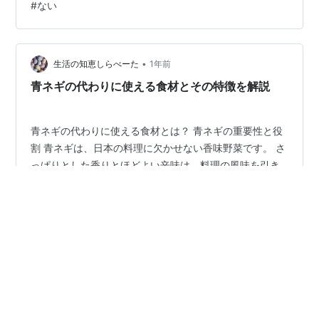
#
ない
※6/14以降、順次出荷：ソフマップ楽天市場店 ※Blender
Version 3.4.1を使用 …
•
生活の知恵しらべーた
1年前
青ネギの代わりに使える食材とその特徴を解説
青ネギの代わりに使える食材とは？ 青ネギの重要性と役
割 青ネギは、日本の料理に欠かせない香味野菜です。 さ
っぱりとした香りとほどよい辛味は、料理の風味を引き
立てるだけでなく、見た目の彩りを加える役割もありま
す。 冷奴や味噌汁、うどんやそば、炒飯など、日常的な
料理から季節の行事食まで幅広く使用され、その存在感
#
青ネギ
#
ない
#
代用
は非常に大きいと言えます。 代用品を検討する理由 青ネ
ギが手に入らない時期や地域、急な在庫切れ、家庭内で
のアレルギーや嗜好の違いといった理由で、代用品を探
•
すことはよくあります。 また、節約や食材ロス削減の観
Cafe HOUKOKU-DOH
1年前
点からも、手元にある材料で代用できる知識は重宝しま
仕事のすすめ方 No.70
す。 柔軟に代用品を選べば、日々の料…