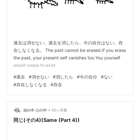
過去は消せない。過去を消したら、今の自分はない。存
在しなくなる。 The past cannot be erased.If you erase
the past, your present self vanishes too.You yourself
would cease to exist.
#
過去
#
消せない
#
消したら
#
今の自分
#
ない
#
存在しなくなる
#
存在
•
頭の中 心の中
10ヶ月前
同じ(その4)(Same (Part 4))