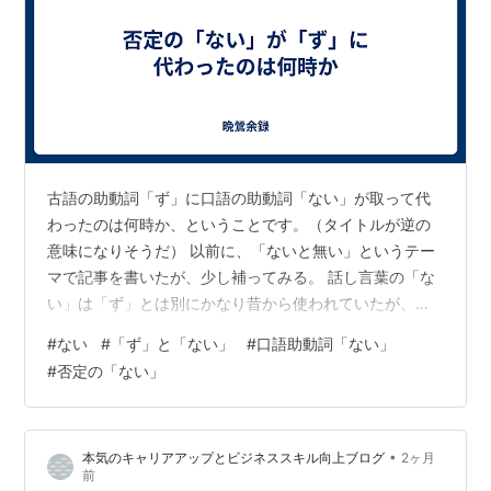
古語の助動詞「ず」に口語の助動詞「ない」が取って代
わったのは何時か、ということです。（タイトルが逆の
意味になりそうだ） 以前に、「ないと無い」というテー
マで記事を書いたが、少し補ってみる。 話し言葉の「な
い」は「ず」とは別にかなり昔から使われていたが、
「ない」が日本語の口語として「公認」されたのはいつ
#
ない
#
「ず」と「ない」
#
口語助動詞「ない」
頃なのか、という事である。 AIに聞いてみた。ただし、
#
否定の「ない」
AIが参照した元情報には、確認しがたいものがあり、正
確なのかどうか判断できない。 まず、古語での「未然形
＋ず」が、どのような経過で現代語の「未然形＋ない」
•
本気のキャリアアップとビジネススキル向上ブログ
2ヶ月
に変化したか、であるが
前
………………………………………………………………………………