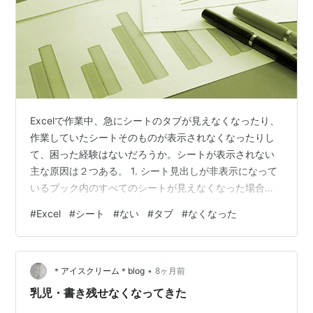
Excelで作業中、急にシートのタブが見えなくなったり、
作業していたシートそのものが表示されなくなったりし
て、困った経験はないだろうか。シートが表示されない
主な原因は２つある。 1. シート見出しが非表示になって
いるブック内のすべてのシートが見えなくなった場合に
考えられる原因だ。 「ファイル」－「オプション」をク
#
Excel
#
シート
#
ない
#
タブ
#
なくなった
リックする 「Excelのオプション」ダイアログボックス－
「詳細設定」をクリック 「次のブックで作業するときの
表示設定」グループにある「シート見出しを表示する」
•
にチェックを入れて、「OK」をクリック 2. 一部のシー
＊アイスクリーム＊blog
8ヶ月前
トが非表示になっている特定のシートだけが見えない場
乳児・書き残せなくなってきた
合に考えられる原因で…