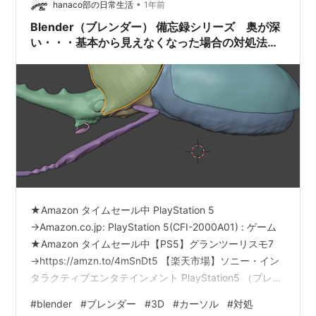
•
hanaco部の日常生活
1年前
Blender（ブレンダー） 備忘録シリーズ 奥が深
い・・・基本から見えなくなった場合の対処法ま
で3Dカーソルのいろいろな話！！
★Amazon タイムセール中 PlayStation 5
→Amazon.co.jp: PlayStation 5(CFI-2000A01) : ゲーム
★Amazon タイムセール中【PS5】グランツーリスモ7
→https://amzn.to/4mSnDt5 【楽天市場】ソニー・イン
タラクティブエンタテインメント PlayStation5 （プレイ
ステーション 5）[PS5 model group slim][CFI-
#
blender
#
ブレンダー
#
3D
#
カーソル
#
対処
2000A01] PS5 [ゲーム機本体] [振込不可] [代引不可]