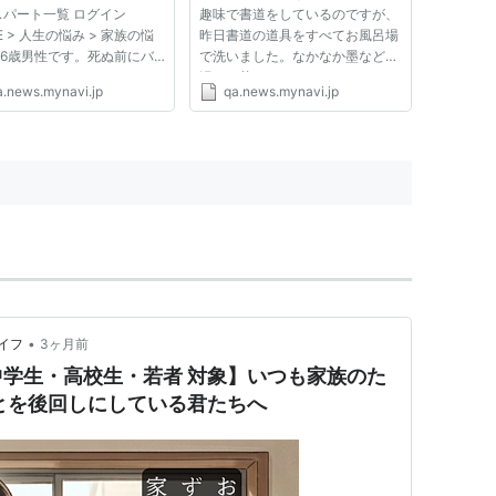
スパート一覧 ログイン
趣味で書道をしているのですが、
E > 人生の悩み > 家族の悩
昨日書道の道具をすべてお風呂場
 76歳男性です。死ぬ前にバ
で洗いました。なかなか墨などの
をやってみたいのですがやっ
汚れが落ちなかったので、バスタ
a.news.mynavi.jp
qa.news.mynavi.jp
理でしょうか? 76歳男性で
ブに深さ15センチほどのお湯を入
学生の孫(男)がバックダン
れて道具をひたしておきました。
のアルバイトをしているので
すっかりそれを忘れて会社に行
、この間初めて見に行きまし
き、帰ってきたらうちの白い...
...
•
イフ
3ヶ月前
学生・高校生・若者 対象】いつも家族のた
とを後回しにしている君たちへ