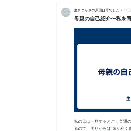
•
生きづらさの原因は母でした
11
母親の自己紹介〜私を
私の母は一見するとごく普通の
るので、周りからは”気が利く