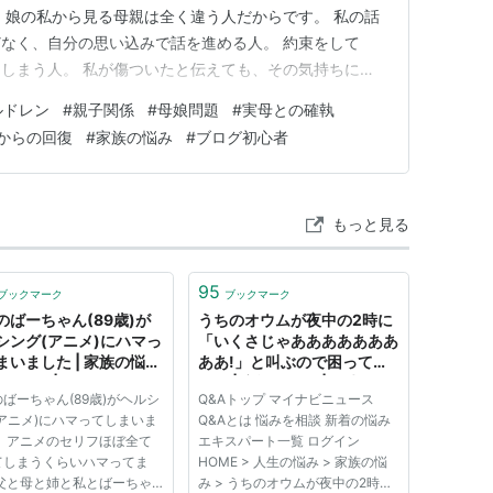
 娘の私から見る母親は全く違う人だからです。 私の話
なく、自分の思い込みで話を進める人。 約束をして
しまう人。 私が傷ついたと伝えても、その気持ちに寄
じゃなかった」で終わる人でした。 母にとって大切な
ルドレン
#
親子関係
#
母娘問題
#
実母との確執
が悪者にならない”こと。 謝るより言い訳を選び、話し合
からの回復
#
家族の悩み
#
ブログ初心者
くなるとお金やモノ…
もっと見る
95
ブックマーク
ブックマーク
のばーちゃん(89歳)が
うちのオウムが夜中の2時に
シング(アニメ)にハマっ
「いくさじゃあああああああ
まいました | 家族の悩み
ああ!」と叫ぶので困ってい
生の悩み | ビジネスパー
ます | 家族の悩み | 人生の悩
ばーちゃん(89歳)がヘルシ
Q&Aトップ マイナビニュース
の悩みを解消 マイナビ
み | ビジネスパーソンの悩み
アニメ)にハマってしまいま
Q&Aとは 悩みを相談 新着の悩み
ス Q&A
を解消 マイナビニュース
。 アニメのセリフほぼ全て
エキスパート一覧 ログイン
Q&A
てしまうくらいハマってま
HOME > 人生の悩み > 家族の悩
 父と母と姉と私とばーちゃ
み > うちのオウムが夜中の2時に