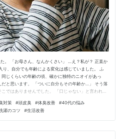
た。 「お母さん、なんかくさい」 …え？私が？ 正直か
に入り、自分でも年齢による変化は感じていました。 ふ
 同じくらいの年齢の頃、確かに独特のニオイがあっ
んだと思います。 「ついに自分もその年齢か…」 そう落
そこではありませんでした。 「口じゃない」と言われて
体臭” 柿渋ボディソープを試して撃沈 体臭対策ジプシー
臭対策
#
頭皮臭
#
体臭改善
#
40代の悩み
蓄積」をリセット 本丸：体臭そのものへのアプローチ 3
洗濯のコツ
#
生活改善
実が…