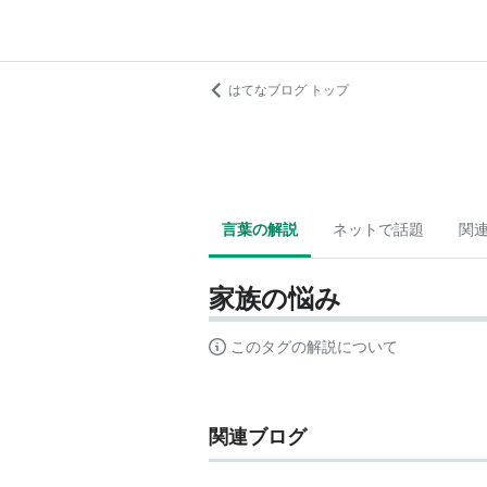
はてなブログ トップ
言葉の解説
ネットで話題
関
家族の悩み
このタグの解説について
関連ブログ