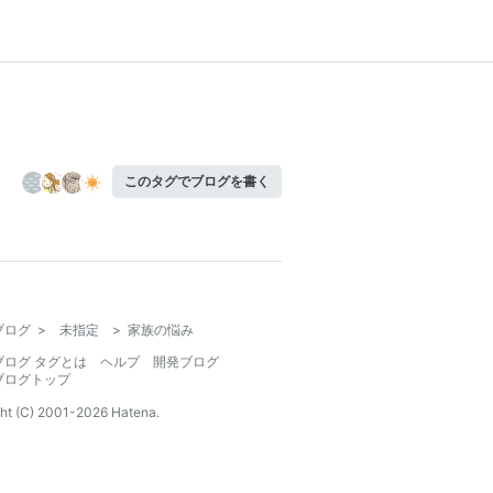
このタグでブログを書く
ブログ
>
未指定
>
家族の悩み
ブログ タグとは
ヘルプ
開発ブログ
ブログトップ
ht (C) 2001-
2026
Hatena.