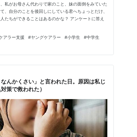
と、私がお母さん代わりで家のこと、妹の面倒をみていた
いて、自分のことを後回しにしている君へちょっとだけ、
人たちができることはあるのかな？ アンケートに答え
ケアラー支援
#
ヤングケアラー
#
小学生
#
中学生
、なんかくさい」と言われた日。原因は私じ
臭対策で救われた）