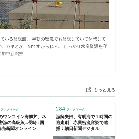
ている監視船。 早朝の密漁でも監視していて休憩して
か、カキとか、旬ですからね～。 しっかり水産資源を守
参加中新潟県
もっと見る
284
ブックマーク
ブックマーク
のワンコイン海鮮丼、ネ
漁師夫婦、有明海で１時間の
密漁の高級魚…長崎 : 国
逃走劇 赤貝密漁容疑で逮
: 読売新聞オンライン
捕：朝日新聞デジタル