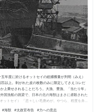
十五年度に於けるオットセイの総捕獲量が判明（みえ）
百匹以上。剥がれた皮の枚数のみに限定してさえコレだ
くか上乗せされることだろう。大漁、豊漁、「当たり年」
な外国漁船の跳梁で、日本の北の海獣はまさに虐殺された
、キタオットセイ） 「忌々しい毛唐めが。やつら、程度を弁
おってからに。もはや一刻の猶予もならぬぞ」 加減を
#
海獣
#
太政官布告
#
力への意志