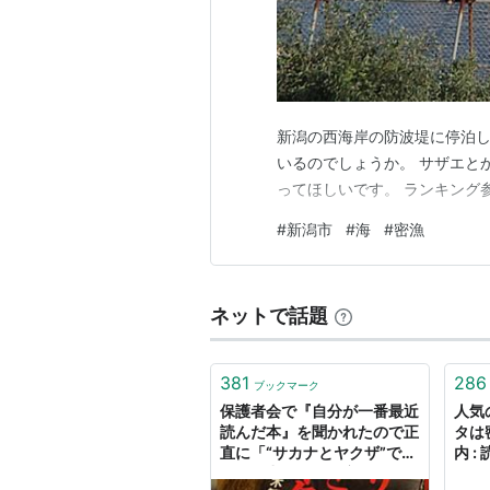
新潟の西海岸の防波堤に停泊し
いるのでしょうか。 サザエと
ってほしいです。 ランキング
#
新潟市
#
海
#
密漁
ネットで話題
381
286
ブックマーク
保護者会で『自分が一番最近
人気
読んだ本』を聞かれたので正
タは
直に「“サカナとヤクザ”で
内 
す。暴力団による密漁ビジネ