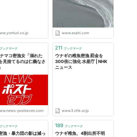
ww.yomiuri.co.jp
www.asahi.com
211
ブックマーク
ブックマーク
歳ナマコ密漁女「溺れた
ウナギの稚魚密漁 罰金を
を見捨てるのは仁義なさ
300倍に強化 水産庁 | NHK
」
ニュース
ww.news-postseven.com
www3.nhk.or.jp
189
ブックマーク
ブックマーク
密漁・暴力団の影は減っ
ウナギ稚魚、4割出所不明