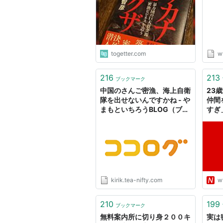
スの潜入ルポです」と答えた
ら空気が一変した話 -
Togetter
togetter.com
w
216
213
ブックマーク
中国のさんご密漁、海上自衛
23
隊を出せないんですかね - や
仲間
まもといちろうBLOG（ブロ
すぎ
グ）
kirik.tea-nifty.com
w
210
199
ブックマーク
無料案内所に切り身２００キ
実は