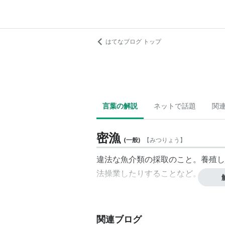
はてなブログ トップ
言葉の解説
ネットで話題
関
密漁
(
一般
)
【
みつりょう
】
違法な魚介類の採取のこと。養殖し
法操業したりすることなど。
関連ブログ