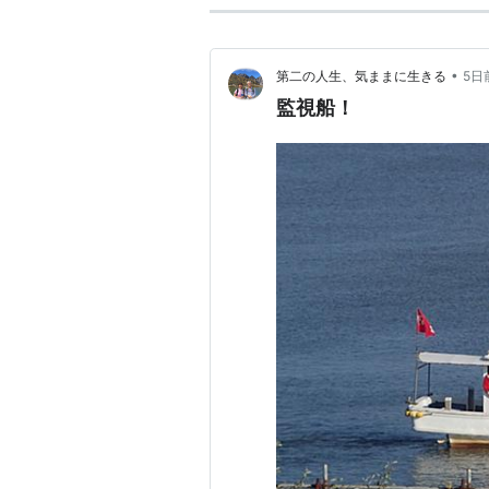
•
第二の人生、気ままに生きる
5日
監視船！