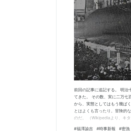
前回の記事に追記する。 明治
てきた。 その数、実に二万七
から、実態としてはもう幾ば
とはよくも言ったり。冒険的
のだ。 （Wikipediaより
えぬ」「人の庭先で好き放題し
#
福澤諭吉
#
時事新報
#
密漁