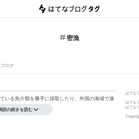
密漁
連ブログ
はてな
ている魚介類を勝手に採取したり、外国の海域で違
はてな
はてな
解説の続きを読む
Copyrig