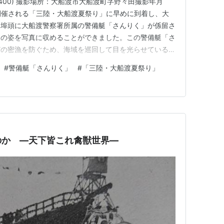
400) 撮影場所：大船渡市大船渡町字野々田撮影年月
で開催される「三陸・大船渡夏祭り」に早めに到着し、大
、埠頭に大船渡警察署所属の警備艇「さんりく」が係留さ
その姿を写真に収めることができました。この警備艇「さ
どの密漁を防ぐため、海域を巡回して目を光らせている重
船渡港の穏やかな風景の中で見た警備艇は、その使命感を
#
警備艇「さんりく」
#
「三陸・大船渡夏祭り」
で広がる大船渡湾を背景に、岩手県警の警備艇「さんり
ています。穏やかな…
のか ―天下皆これ禽獣世界―