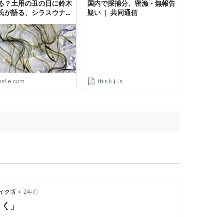
る？土用の丑の日に鈴木
国内で採捕分、密漁・無報告
氏が語る、シラスウナギ
疑い ｜ 共同通信
と流通
osfie.com
this.kiji.is
•
イク版
2年前
りく」