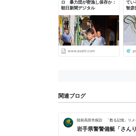
ロ 暴力団が密漁し保存か：
てい
朝日新聞デジタル
智彦
の漁
www.asahi.com
p
関連ブログ
陸前高田市探訪 「甦る記憶」リメ
岩手県警警備艇「さん