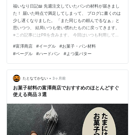
福いなり日記📖 先週注文していたパンの材料が届きまし
た！ 届いた時点で満足してしまって、 ブログに書くのは
少し遅くなりました。 「また同じもの頼んでるなぁ」と
思いつつ、 結局いつも使い慣れたものに戻ってきます。
※この記事にはPRを含みます。 今回はいつも利用してい
る富澤商店で注文しました。 お菓子、パン作りなら【富
#
富澤商店
#
イーグル
#
お菓子・パン材料
澤商店オンラインショップ】 ハードブレッド専用粉 いつ
#
ベーグル
#
ハードパン
#
よつ葉バター
ものカンパーニュは、この粉で作っています。 パリッと
焼ける感じが好きで、 気づけば何度もリピート。 イーグ
ル（強力粉） スーパーでよく見る「カメリア」も好きだ
けど、 最近は「イーグル」を選ぶことが多いです。 味が
•
たとなてかない
3ヶ月前
さっぱりしていて…
お菓子材料の富澤商店でおすすめのほとんどすぐ
使える商品３選