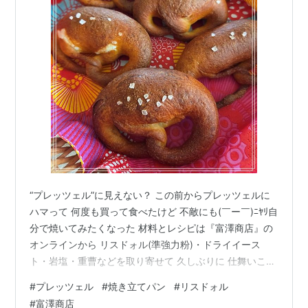
“プレッツェル”に見えない？ この前からプレッツェルに
ハマって 何度も買って食べたけど 不敵にも(￣ー￣)ﾆﾔﾘ自
分で焼いてみたくなった 材料とレシピは『富澤商店』の
オンラインから リスドォル(準強力粉)・ドライイース
ト・岩塩・重曹などを取り寄せて 久しぶりに 仕舞いこん
でいたニーダーやパンマットなど道具を出してきた ニー
#
プレッツェル
#
焼き立てパン
#
リスドォル
ダーでこねて成形して ラウゲン液(重曹と水を沸かしたも
#
富澤商店