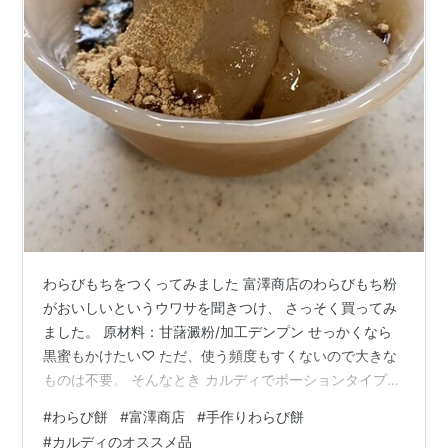
わらびもちをつくってみました 富澤商店のわらびもち粉
がおいしいというウワサを聞きつけ、 さっそく買ってみ
ました。 原材料：甘藷澱粉/加工デンプン せっかくなら
黒蜜もかけたい♡ ただ、使う頻度もすくないので大きな
ものは不要。 そんなとき カルディでポーションタイプの
使いきりというちょうどよいものを見つけました👍
#
わらび餅
#
富澤商店
#
手作りわらび餅
KALDIの黒糖みつ、おすすめです！ わらびもち粉は砂糖
#
カルディのオススメ品