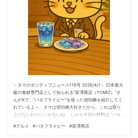
－タマのポジティブニュース119号 2026/4/1－ 日本最大
級の食材専門店として知られる“富澤商店（TOMIZ）”さ
んがXで、“バタフライピー”を使った琥珀糖を紹介してく
れているよ～。タマは琥珀糖大好きだから、これは取り
上げないわけにいかないね。 しかも今回の材料は “バタ
フライピー”！バタフライピーは東南アジア原産のマメ科
#
グルメ
#
バタフライピー
#
富澤商店
の植物で、青い花を咲かせるハーブなんだって。お茶に
すると鮮やかな青色になってとっても綺麗。さらにレモ