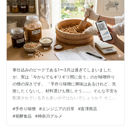
寒仕込みのピークである1〜3月は過ぎてしまいました
が、実は「今からでもギリギリ間に合う」のが味噌作り
の懐の深さです。 「手作り味噌に興味はあるけれど、失
敗したくないし、材料選びも難しそう……」そんな不安を
配慮されている方も多いのではないでしょうか？ そこで
今回は、過去に14回にわたる連載で味噌作りを徹底検証
#
手作り味噌
#
エンジニアの日常
#
富澤商店
してきた私が、「ど素人から始めても失敗しなかった最
#
発酵食品
#
神奈川グルメ
適解」をギュッと凝縮して公開します。 単なるレシピの
紹介ではありません。50代エンジニアの視点で、材料の