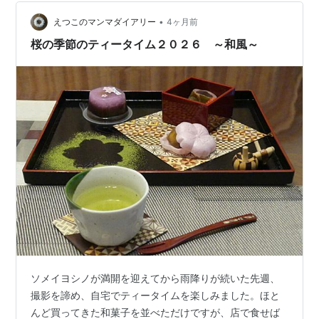
スペック比較からコスト計算、そして数ヶ月後の熟成結
果まで、すべてデータで裏付けされた「失敗しないため
•
えつこのマンマダイアリー
4ヶ月前
のガイド」です。 富澤商店などの身近な…
桜の季節のティータイム２０２６ ～和風～
ソメイヨシノが満開を迎えてから雨降りが続いた先週、
撮影を諦め、自宅でティータイムを楽しみました。ほと
んど買ってきた和菓子を並べただけですが、店で食せば