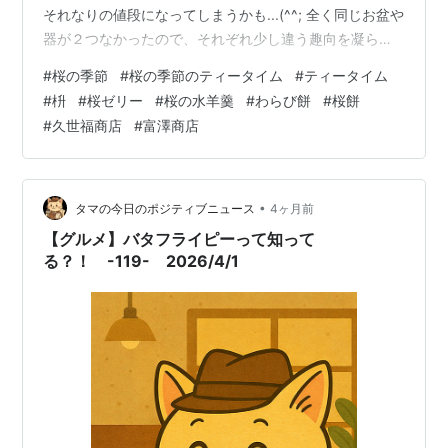
それなりの値段になってしまうかも...(^^; 全く同じお盆や
器が２つなかったので、それぞれ少し違う趣向を凝らし
てみました。 桜の季節のティータイム２０２６ ～和風～
#
桜の季節
#
桜の季節のティータイム
#
ティータイム
使う食材を最初に撮っておけばよかったですね(^^; 赤い
#
枡
#
桜ゼリー
#
桜の水羊羹
#
わらび餅
#
桜餅
プラスティックの枡(ダイソー製)に入れたのは、翡翠わら
#
久世福商店
#
富澤商店
び餅・小豆入りわらび餅・桜餅(半分)・いちご（すべてス
ーパーや宅配生協での調達品）。 二層の水羊羹「花の結
い」は「久世福商店」での購入品。食べ切れなかったと
きに備え、開封し…
•
タマの今日のポジティブニュース
4ヶ月前
【グルメ】バタフライピーって知って
る？！ -119- 2026/4/1