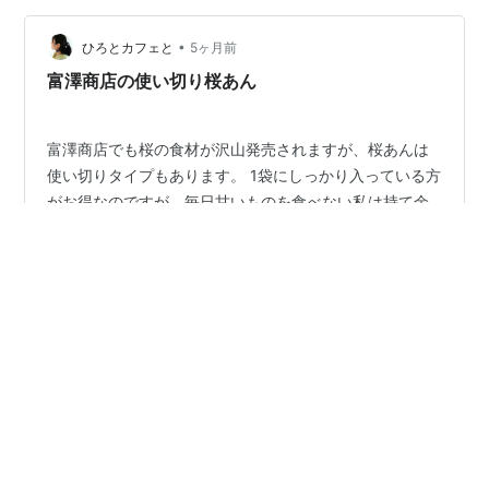
ンを加えると紫色に変化するから、“魔法のお茶”とも呼ば
•
れているよ。（色が変わる理由は、青い色素 アントシア
ひろとカフェと
5ヶ月前
ニン が酸性で色調を変えるためなんだ） アントシアニン
富澤商店の使い切り桜あん
は抗酸化作…