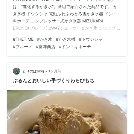
は、”進化するかき氷”。番組で紹介された商品です。 か
き氷機 ドウシシャ 電動ふわふわとろ雪かき氷器 ドン・
キホーテ コンプレッサー式かき氷器 MIZUKARA
BRUNO(ブルーノ) 2WAYジューサー＆かき氷 シロップ 富
澤商店 とろーり濃密贅沢かき氷シロップ もも フルーツ
#
THETIME
#
かき氷
#
かき氷機
#
ドウシシャ
のかき氷シロップ 氷やさんちの削氷〔けずりひ〕 生シロ
#
ブルーノ
#
富澤商店
#
ドン・キホーテ
ップ かき氷機 自宅で専門店級のかき氷が作れる！ ドウ
シシャ 電動ふわふわとろ雪かき氷器 ◆お店で食べるよう
なふわふわなかき氷を自宅で再現水だけでできた氷とジ
ュース等を凍らせた甘い氷、冷凍フルーツを削ること…
•
とりのぽblog
1ヶ月前
ぷるんとおいしい手づくりわらびもち