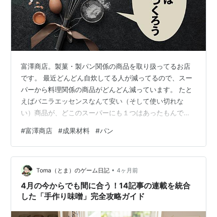
富澤商店。製菓・製パン関係の商品を取り扱ってるお店
です。 最近どんどん自炊してる人が減ってるので、スー
パーから料理関係の商品がどんどん減っています。 たと
えばバニラエッセンスなんて安い（そして使い切れな
い）商品が、どこのスーパーにも１つはあったもんで
す。しかし最近はない。ガチでない。
#
富澤商店
#
成果材料
#
パン
•
Toma（とま）のゲーム日記
4ヶ月前
4月の今からでも間に合う！14記事の連載を統合
した「手作り味噌」完全攻略ガイド