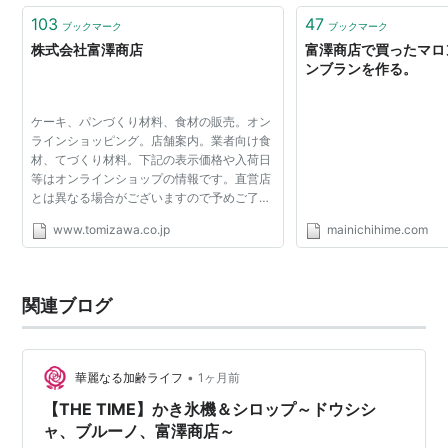
103
47
ブックマーク
ブックマーク
株式会社富澤商店
富澤商店で買ったマロ
ンブランを作る。
ケーキ、パンづくり材料、食材の販売。オン
ラインショッピング。店舗案内。業者向け食
材、てづくり材料。下記の表示価格や入荷日
等はオンラインショップの情報です。直営店
とは異なる場合がございますので予めご了承
下さい。
www.tomizawa.co.jp
mainichihime.com
関連ブログ
•
華麗なる加齢ライフ
1ヶ月前
【THE TIME】かき氷機＆シロップ～ドウシシ
ャ、ブルーノ、富澤商店～