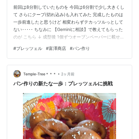
前回は8分割していたものを 今回は6分割で少し大きくし
て さらにクープ(切れ込み)も入れてみた 完成したものは
一歩前進したと思うけど 相変わらずテカっツルっとして
ない･････ ちなみに 【Geminiに相談】で教えてもらった
のが こちら ↓ 成型後 1個ずつオーブンペーパーに載せた
まま 冷凍庫に15分入れて冷やし固める 少し凍らせて生地
#
プレッツェル
#
富澤商店
#
パン作り
を扱いやすくしてから ラウゲン液(重曹水)に通すと 凄く
作業がスムーズに！ 納得できるカタチになるまで 何度も
挑戦しよう意気込んでいたのに 肝心の重曹が１回で足り
•
なくなってしまい あえなく、今日までストップしていた
Temple-Tree＊＊＊
2ヶ月前
▼最初のプレッツェルつくり michio-0…
パン作りの新たな一歩：プレッツェルに挑戦