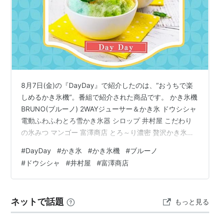
8月7日(金)の『DayDay』で紹介したのは、”おうちで楽
しめるかき氷機”。番組で紹介された商品です。 かき氷機
BRUNO(ブルーノ) 2WAYジューサー＆かき氷 ドウシシャ
電動ふわふわとろ雪かき氷器 シロップ 井村屋 こだわり
の氷みつ マンゴー 富澤商店 とろ～り濃密 贅沢かき氷シ
ロップ レモンジュレ 富澤商店 喫茶店風 かき氷シロップ
#
DayDay
#
かき氷
#
かき氷機
#
ブルーノ
抹茶 富澤商店 喫茶店風 かき氷シロップ 珈琲 富澤商店 喫
#
ドウシシャ
#
井村屋
#
富澤商店
茶店風 かき氷シロップ ミルクティー風味 かき氷機
BRUNO(ブルーノ) 2WAYジューサー＆かき氷 ユニットを
付け替えるだけで本格的なふわふわかき氷とフレッシュ
ネットで話題
もっと見る
スムージーが1台で愉しめるポ…