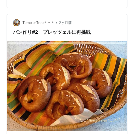
と混ぜ合わせたら水を加え、火にかけて溶かします。
徐々に固まり・・・ 白い色がだんだん透明になってい
き、混ぜているうちに粘りもでてきて・・・ 容器にいれ
て冷やしたらできあがり～ なるほど 作りやすいし、これ
•
Temple-Tree＊＊＊
2ヶ月前
はおいしい！ 弾力もありぷ…
パン作り#2 プレッツェルに再挑戦