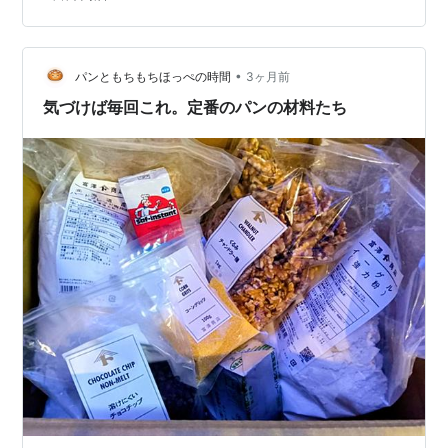
の)に浸してから ガスオーブンで焼いた 1個が小さめサイ
ズだったので ここを太めにしたら焼き上がりが硬くなら
ないと チャッピーが教えてくれたので 教えられた通りに
したつもりが･･･ なんか･･･不格好になった(*´∀｀) …
•
パンともちもちほっぺの時間
3ヶ月前
気づけば毎回これ。定番のパンの材料たち