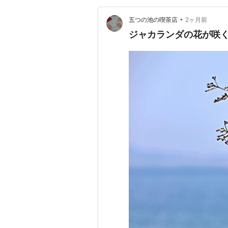
•
五つの池の喫茶店
2ヶ月前
ジャカランダの花が咲