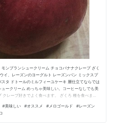
 モンブランシュークリーム チョコバナナクレープ ざく
キウイ、レーズンのヨーグルト レーズンパン ミックスプ
パスタ ドトールのミルフィーユケーキ 層仕立てならでは
シュークリーム めっちゃ美味しい。コーヒーなしでも美
 クレープ好きでよく食べます。 ざくろ 種を食べま
トに入れるといいアクセントになります メロゴールド
#
美味しい
#
オススメ
#
メロゴールド
#
レーズン
がおいしい ムベ 死ぬほどまずい。可食部（緑色の部
ロ
対食べ…