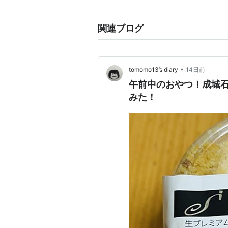
関連ブログ
•
tomomo13’s diary
14日前
午前中のおやつ！成城
みた！