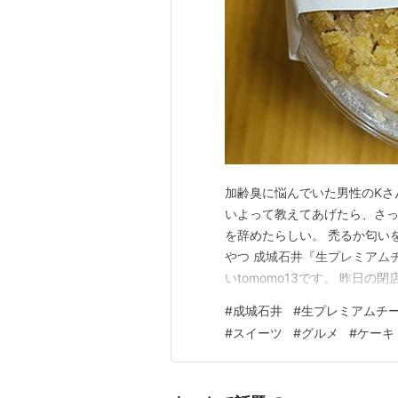
加齢臭に悩んでいた男性のKさ
いよって教えてあげたら、さ
を辞めたらしい。 禿るか匂い
やつ 成城石井『生プレミアム
いtomomo13です。 昨日
行ったら、売り切れていたみた
#
成城石井
#
生プレミアムチ
買ってしまった） しかも安く
#
スイーツ
#
グルメ
#
ケーキ
『生プレミアムチーズケーキ』