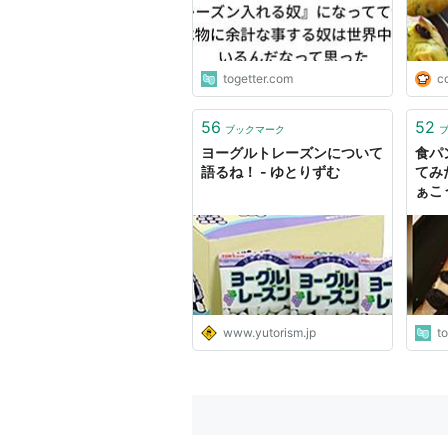
togetter.com
c
56
52
ブックマーク
ヨーグルトレーズンについて
食パ
語るね！ - ゆとりずむ
てみ
ぁこ
うこ
www.yutorism.jp
t