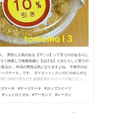
ん。 男性に人気のある【デ〇コ】って言うのがあるらし
っそく検索して検索候補に【はげる】と出たらしく買うの
を取るか… 年頃の男性は気になりますよね。 午前中のお
チーズケーキ』です。 ダイエットしたいのにやめられな
の閉店前にSNSで見かけた成城石井のスイーツが気になって
いでこのスイーツを買いました。 （本当はもっと色々
ーズケーキ
#
チーズケーキ
#
カップスイーツ
なっていたから、まっいいかっていう気分です。 リンク
#
シュトロイゼル
#
アーモンド
#
レーズン
はカス…