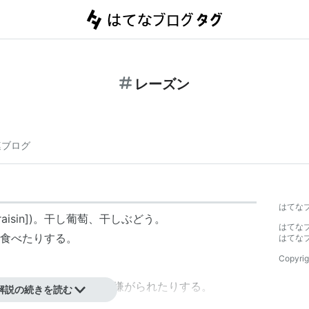
レーズン
連ブログ
はてな
isin])。干し葡萄、干しぶどう。
はてな
食べたりする。
はてな
Copyrig
と辛さの両立を嫌う人に嫌がられたりする。
解説の続きを読む