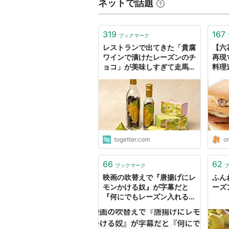
ネットで話題
319
167
ブックマーク
レストランで出てきた「貴腐
【六
ワインで漬けたレーズンのチ
再現
ョコ」が美味しすぎて走馬灯
料理
に出てきそう→「ヴェルディ
エ」のチョコでは？一度食べ
たら忘れられない人が多いら
しい
togetter.com
or
66
62
ブックマーク
映画の吹替えで『唐揚げにレ
ふん
モンかける奴』が字幕だと
ーズ
『何にでもレーズン入れる
奴』になってて食べ物に余計
な事する奴は世界中にいるん
だなって思った