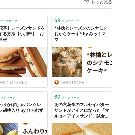
もっと見る
69
ブックマーク
ブックマーク
花亭】レーズンサンドを
*林檎とレーズンのシナモン
する方法【小川軒】 : お
おからケーキ* by みっくマ
速報
マ
youri.2chblog.jp
cookpad.com
60
ブックマーク
ブックマーク
わりかぼちゃパン☆レ
あの六花亭のマルセイバター
ン胡桃入り by ひろむず
サンドがアイスになった「マ
ルセイアイスサンド」試食レ
ビュー、濃厚ラムレーズンの
アイス仕立て