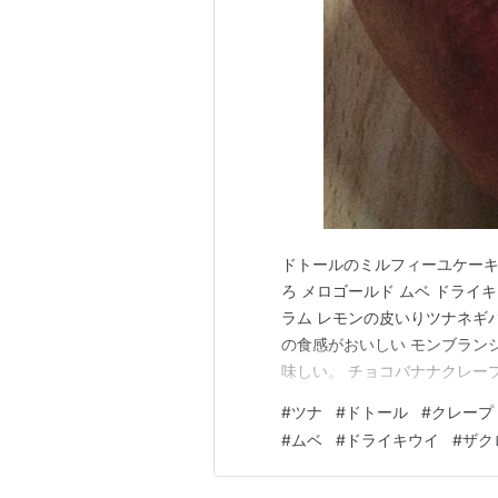
ドトールのミルフィーユケーキ
ろ メロゴールド ムベ ドライ
ラム レモンの皮いりツナネギ
の食感がおいしい モンブラン
味しい。 チョコバナナクレープ
す。酸味が強めですがヨーグル
#
ツナ
#
ドトール
#
クレープ
柑橘系できつくない程度の酸味
#
ムベ
#
ドライキウイ
#
ザク
分）が少ない見た目が悪い。絶