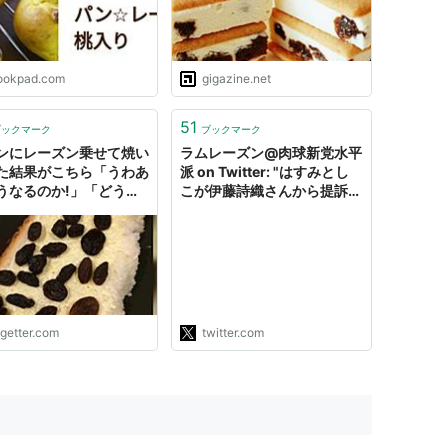
ookpad.com
gigazine.net
51
ブックマーク
ブックマーク
ンにレーズン乗せて焼い
ラムレーズン@肉球新党水平
た結果がこちら「うわあ
派 on Twitter: "はすみとし
うなるのか!」「どうい
こが伊藤詩織さんから提訴さ
と(笑)」
れたが、はすみが描いたイラ
ストを見て大笑いしていた自
民党所属国会議員が２人いた
ことも忘れてはいけない。
左から長尾たかし、杉田水
脈、千葉麗子、花田紀凱、門
田隆将、加藤清隆、はすみと
ogetter.com
twitter.com
しこ…
https://t.co/sWJ58CZrFu"