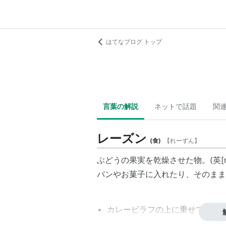
はてなブログ トップ
言葉の解説
ネットで話題
関
レーズン
(
食
)
【
れーずん
】
ぶどうの果実を乾燥させた物。(英[ra
パンやお菓子に入れたり、そのまま
カレーピラフの上に乗せて甘さ