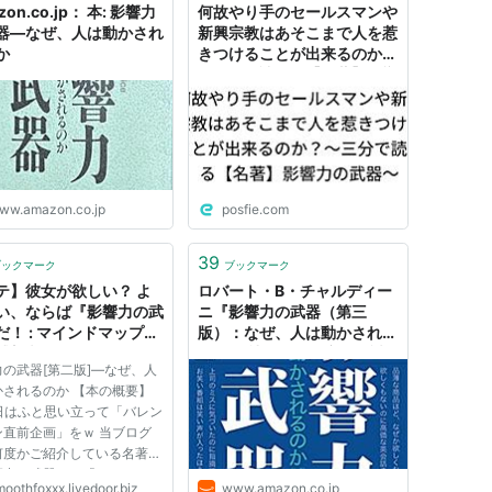
zon.co.jp： 本: 影響力
何故やり手のセールスマンや
器―なぜ、人は動かされ
新興宗教はあそこまで人を惹
か
きつけることが出来るのか？
～三分で読める【名著】影響
力の武器～
ww.amazon.co.jp
posfie.com
39
ブックマーク
ブックマーク
テ】彼女が欲しい？ よ
ロバート・B・チャルディー
い、ならば『影響力の武
ニ『影響力の武器（第三
だ！ : マインドマップ的
版）：なぜ、人は動かされる
感想文
のか』 社会行動研究会、誠
の武器[第二版]―なぜ、人
信書房 - Amazon
かされるのか 【本の概要】
日はふと思い立って「バレン
ン直前企画」をｗ 当ブログ
何度かご紹介している名著、
響力の武器』を「モテネタ」
oothfoxxx.livedoor.biz
www.amazon.co.jp