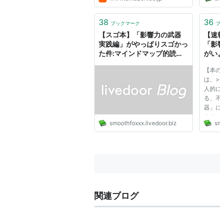
とし
第。 
ビジ
38
36
ブックマーク
[第二
【スゴ本】「影響力の武器
【速
（2007
実践編」がやっぱりスゴかっ
「影
た件:マインドマップ的読書
がい
感想文
ドマ
【本
は、
人的
る、
器」
昨日
smoothfoxxx.livedoor.biz
sm
して
楽し
さん
らっ
再登...
関連ブログ