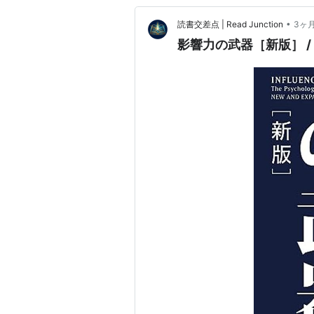
•
読書交差点 | Read Junction
3ヶ
影響力の武器［新版］ 