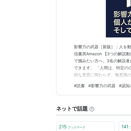
影響力の武器［新版］：人を動
信書房Amazon 【3つの解
で掴みたい方へ。3名の解説者
できます。 「人間は、特定の
的な意思に関わらず、無意識
る」 社会心理学者であるロバ
#
読書
#
影響力の武器
#
認知
私たちがなぜ不本意な要求に
き明かしたものです。頭では非
ネットで話題
215
141
ブックマーク