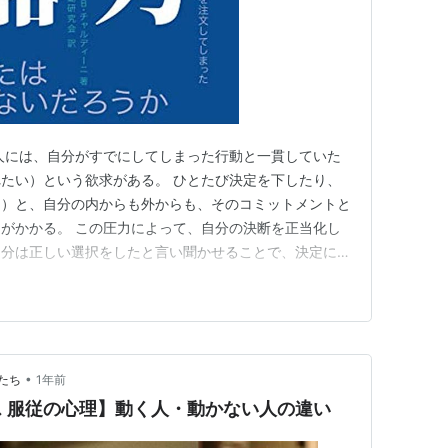
人には、自分がすでにしてしまった行動と一貫していた
たい）という欲求がある。 ひとたび決定を下したり、
る）と、自分の内からも外からも、そのコミットメントと
がかかる。 この圧力によって、自分の決断を正当化し
自分は正しい選択をしたと言い聞かせることで、決定に対
がある人は人格的にも知的にも優れているとみなされ
、安全性、誠実さの核心をなすものなのである。 一貫
合があまりに多いので、カチッ・…
•
たち
1年前
 服従の心理】動く人・動かない人の違い