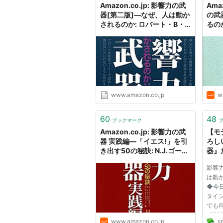
Amazon.co.jp: 影響力の武
Ama
器[第二版]―なぜ、人は動か
の武
されるのか: ロバート・B・
るの
チャルディーニ (著), 社会行
動研究会 (翻訳): 本
www.amazon.co.jp
w
60
48
ブックマーク
Amazon.co.jp: 影響力の武
【モ
器 実践編―「イエス!」を引
ろし
き出す50の秘訣: N.J.ゴール
器』
ドスタイン (著), S.J.マーテ
読書
影響力
ィン (著), R.B.チャルディー
は動
ニ (著), 安藤清志監訳 (翻訳),
◆今
高橋紹子訳 (翻訳): 本
タイ
でも
『影
www.amazon.co.jp
sm