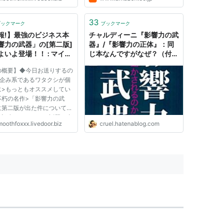
て読んでみようかと思った次
参考記事：【速報!】最強の
ネス本「影響力の武器」の
33
ブックマーク
ブックマーク
版]がいよいよ登場！！
報!】最強のビジネス本
チャルディーニ『影響力の武
...
響力の武器」の[第二版]
器』/『影響力の正体』：同
よいよ登場！！ : マイン
じ本なんですがなぜ？（付
ップ的読書感想文
記：ちがう本だそうです。追
の概要】◆今日お送りするの
記参照) - 山形浩生の「経済
>企み系であるワタクシが個
のトリセツ」
に>もっともオススメしてい
不朽の名作>「影響力の武
に第二版が出た件について。
の記事でちょろっと話題に出
oothfoxxx.livedoor.biz
cruel.hatenablog.com
、皆が食いついてくれるのを
みにしていたのに、ヨシザワ
以外に>「完全スルー」を喰
たので（笑）、>単独記事で