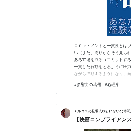
コミットメントと一貫性とは 
い（また、周りからそう見られ
ある立場を取る（コミットす
一貫した行動をとるように圧力
ながら行動するようになり、
する満足度も上がる。 一貫性
#
影響力の武器
#
心理学
る。一貫性は、論理性、合理性
性を保つことが最善となる場
ナルコスの登場人物とゆかいな仲間
【映画コンプライアンス