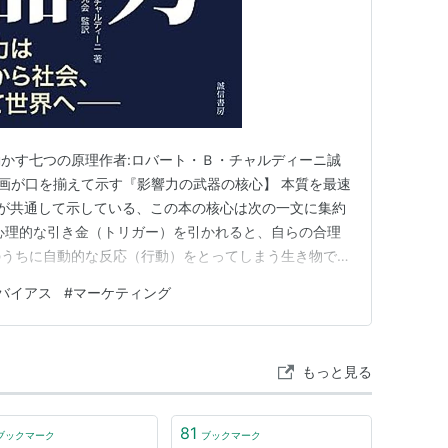
かす七つの原理作者:ロバート・Ｂ・チャルディーニ誠
説動画が口を揃えて示す『影響力の武器の核心】 本質を最速
が共通して示している、この本の核心は次の一文に集約
心理的な引き金（トリガー）を引かれると、自らの合理
のうちに自動的な反応（行動）をとってしまう生き物であ
ート・B・チャルディーニ氏によって執筆された本書は、
バイアス
#
マーケティング
「イエス」と言わされてしまうのか、そのメカニズムを解
合理だとわかって…
もっと見る
81
ブックマーク
ブックマーク