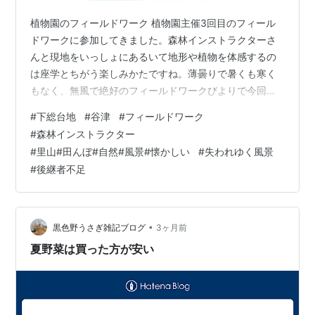
植物園のフィールドワーク 植物園主催3回目のフィール
ドワークに参加してきました。森林インストラクターさ
んと現地をいっしょにあるいて地形や植物を体感するの
は座学とちがう楽しみかたですね。薄曇りで暑くも寒く
もなく、無風で絶好のフィールドワークびよりで今回は
下総台地の里山、谷津田をたずねました。そもそも下総
#
下総台地
#
谷津
#
フィールドワーク
台地とは千葉県北部に広がる標高20〜40mの平坦な台地
#
森林インストラクター
で谷津とは台地を樹枝状に刻むような谷地形のことだそ
#
里山#田んぼ#自然#風景#懐かしい
#
失われゆく風景
うです(ピンときませんよね笑)環境省が選定した重要な里
#
後継者不足
山500ヶ所のうち千葉県は19ヶ所もあり8ヶ所が谷津地形
だそうです。 京成線三咲駅からバスに乗りセコメディッ
ク病院前でおりるとその奥が田畑や…
•
黒色野うさぎ雑記ブログ
3ヶ月前
夏野菜は買った方が安い