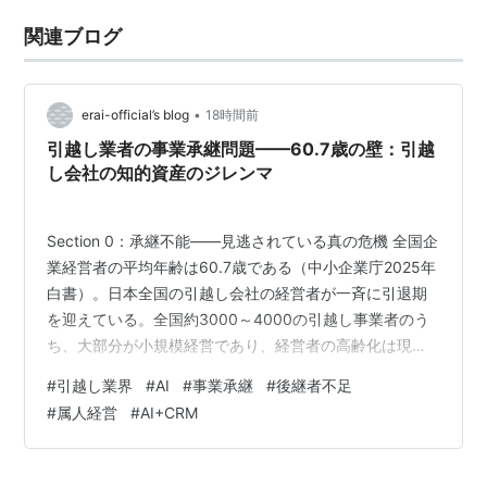
関連ブログ
•
erai-official’s blog
18時間前
引越し業者の事業承継問題——60.7歳の壁：引越
し会社の知的資産のジレンマ
Section 0：承継不能——見逃されている真の危機 全国企
業経営者の平均年齢は60.7歳である（中小企業庁2025年
白書）。日本全国の引越し会社の経営者が一斉に引退期
を迎えている。全国約3000～4000の引越し事業者のう
ち、大部分が小規模経営であり、経営者の高齢化は現実
的な問題である。 運送業（運輸・通信業）の後継者不在
#
引越し業界
#
AI
#
事業承継
#
後継者不足
率は47.2％である（帝国データバンク2024年）。半数近
#
属人経営
#
AI+CRM
い企業が後継者を確定していない。60歳以上の経営者の
うち、60％超が廃業を検討している（日本政策金融公庫
の調査）。これらの数字が示す問題の実態は、単純に