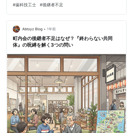
2024年の歯科技工所アンケートによると、回答した51施
#
歯科技工士
#
後継者不足
設のうち43施設（84.3％）が「後継者がいない」と答え
た。調査は2024年9〜10月に実施され、公表は2025年9
月16日に行われている。高齢化の進行に伴い、入れ歯や
•
かぶせ物の製作に支障が生じる懸念が示されている。 三
Abtoyz Blog
1年前
重県保険医協会アンケートの主要数値 指標 値 調査実施
町内会の後継者不足はなぜ？『終わらない共同
期間 2…
体』の呪縛を解く3つの問い