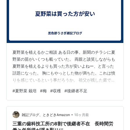
夏野菜を植えるかご相談 ある日の事。新聞のチラシに夏
野菜の苗がいくつも載っていた。 両親と談笑しながらも
夏野菜を植えるよりも買った方が安いよねー、と言った
話題になった。 胸にもやっとした物が満ちた。これは憤
りを感じているという事だろうか。 祖父が残した庭で夏
野菜を何度か育てたが、スーパーマーケットで売られる
#
夏野菜 栽培
#
梅
#
収穫
#
後継者不足
ような高品質な野菜やスーパーマーケットで売られる物
を超える廉価性も持ち合わせていなかったのだ。 野菜に
関しては素人同然ながら農業従事歴20年越えなら分野違
•
いでもやれるかと思ったら無理でした…泣ける。 最近は
雑記ブログ、ときどきAmazon
10ヶ月前
肥料なんかも値上がりしたから更に厳しい。 結論として
三重の歯科技工所の8割で後継者不在 長時間労
は今年は夏野菜は見送りに。 春、夏…