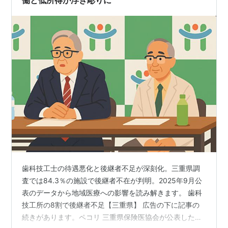
働と低所得が浮き彫りに
歯科技工士の待遇悪化と後継者不足が深刻化。三重県調
査では84.3％の施設で後継者不在が判明。2025年9月公
表のデータから地域医療への影響を読み解きます。 歯科
技工所の8割で後継者不足【三重県】 広告の下に記事の
続きがあります。ペコリ 三重県保険医協会が公表した