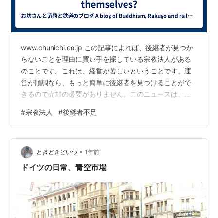
www.chunichi.co.jp この記事によれば、後継者が見つか
らないことを理由に買い手を探している宗教法人がある
のことです。これは、経営が苦しいということです。運
営が順調なら、もっと簡単に後継者を見つけることがで
きるので売却の必要がありません。このニュースは、日
本の宗教法人の現状を示しています。 According to this
#
宗教法人
#
後継者不足
article, some religious corporations in Japan are selling
themselves due to the lack of successors. This means
that they face dif…
•
ときどきどいつ
1年前
ドイツの日常、青空市場