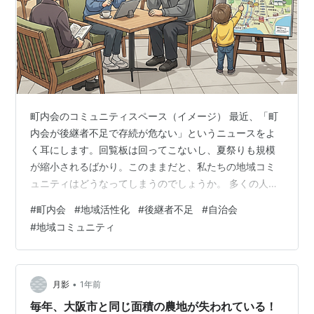
町内会のコミュニティスペース（イメージ） 最近、「町
内会が後継者不足で存続が危ない」というニュースをよ
く耳にします。回覧板は回ってこないし、夏祭りも規模
が縮小されるばかり。このままだと、私たちの地域コミ
ュニティはどうなってしまうのでしょうか。 多くの人
が、町内会に対して「なんか面倒だ」「強制されるのが
#
町内会
#
地域活性化
#
後継者不足
#
自治会
嫌だ」という漠然としたネガティブな感情を抱えていま
#
地域コミュニティ
す。しかし、その感情の背後には、現代社会の根本的な
変化と、私たちが地域コミュニティに求めるものの大き
なギャップが隠されているようです。 失われた「おせっ
かい」の温かさ バブル前までの日本には、今ではほとん
•
月影
1年前
ど見られなくなった温かい風景がありました。道…
毎年、大阪市と同じ面積の農地が失われている！