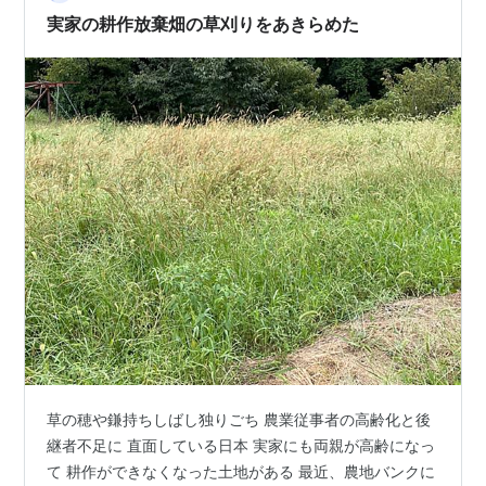
あるととっても助かります。 今回ご紹介する記事は、そ
実家の耕作放棄畑の草刈りをあきらめた
んな移動販売の市場に関する問題…
草の穂や鎌持ちしばし独りごち 農業従事者の高齢化と後
継者不足に 直面している日本 実家にも両親が高齢になっ
て 耕作ができなくなった土地がある 最近、農地バンクに