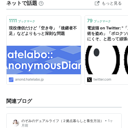
ネットで話題
もっと見る
「後継者が見つからないから廃業する」というものでは
ない。 後継…
1111
79
ブックマーク
ブックマーク
現役僧侶だけど「空き寺」「後継者不
電波猫 on Twitter
足」などよりもっと深刻な問題
術を盗め」「ボロクソ
にくそ、と思って頑張
る」と言ってる熟練の
者不足に悩んでいるの
育てる方法ではなく、
効率的に探す方法に過
気が低迷して素質のあ
ると破綻してしまうか
anond.hatelabo.jp
twitter.com
関連ブログ
•
のぞみのデュアルライフ（２拠点暮らしと養生方法）
1ヶ
月前