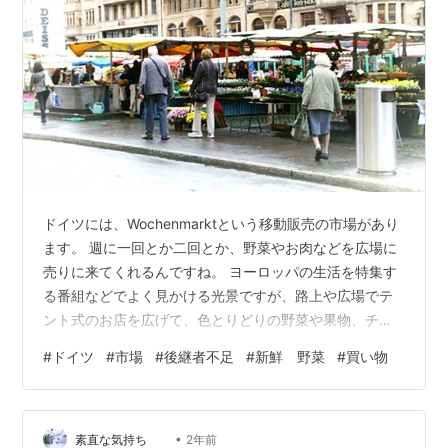
ドイツには、Wochenmarktという移動販売の市場があり
ます。 週に一回とか二回とか、野菜やお肉などを広場に
売りに来てくれるんですね。 ヨーロッパの生活を特集す
る番組などでよく見かける光景ですが、路上や広場でテ
ント式のお店を広げて、色とりどりの野菜や果物、チー
ズやお肉、ハム、魚などを売っています。 必ずしも家の
#
ドイツ
#
市場
#
後継者不足
#
新鮮 野菜
#
買い物
近くにスーパーがあるとは限らない、コンビニのような
便利なお店があちこちにあるわけではありません。 それ
に、新鮮であるとも限りません。 新鮮で旬のものがな
•
ど、週に一回でも家の近くまで売りに来てくれるお店が
素直な気持ち
2年前