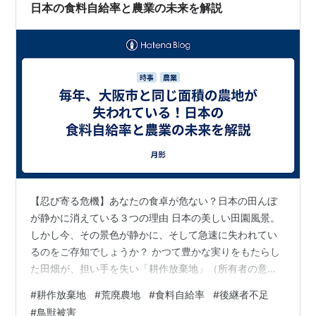
日本の食料自給率と農業の未来を解説
【忍び寄る危機】あなたの食卓が危ない？日本の田んぼ
が静かに消えている３つの理由 日本の美しい田園風景。
しかし今、その景色が静かに、そして急速に失われてい
るのをご存知でしょうか？ かつて豊かな実りをもたらし
た田畑が、担い手を失い「耕作放棄地」（所有者の意向
調査によるデータ）、「荒廃農地」（政府の調査による
#
耕作放棄地
#
荒廃農地
#
食料自給率
#
後継者不足
データ）として荒れ果てています。その深刻さは増し、
#
鳥獣被害