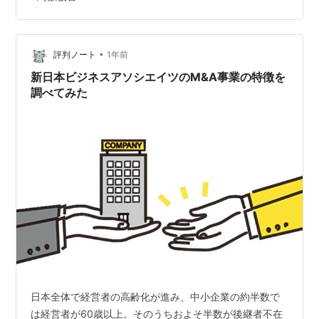
荒廃した農地の面積は、今や滋賀県の面積に匹敵するま
でになっています。 この問題は、単に「田舎の景色が悪
くなる」だけではありません。私たちの食料自給率を脅
かし、災害への備えを弱め、国土そのものを蝕む深刻な
•
評判ノート
1年前
危機なのです。 この記事では、なぜ日本の農地…
新日本ビジネスアソシエイツのM&A事業の特徴を
調べてみた
日本全体で経営者の高齢化が進み、中小企業の約半数で
は経営者が60歳以上。そのうちおよそ半数が後継者不在