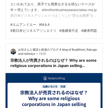
といわれており、黒字でも廃業せざるを得ないケースが
年々増えています。 shinnihonbusinessassociates-ma.jp
新日本ビジネスアソシエイツはこうした“望まぬ廃業”を防
ぎ、従業員の雇用や取引先との関係を守りながら企業の
#
エムアンドエー
#
M＆A
可能性を未来へ承継することを使命に掲げるM&A支援会
#
新日本ビジネスアソシエイツ
#
後継者不足
#
継承問題
社です。戦略策定からPMI（統合）まで一貫して寄り添う
体制を整え、譲渡側・譲受側双方の持続的成長を後押し
します。 新日本ビジネスアソシエイツとは 会社概要 そ
お坊さんと落語と鉄道のブログ A blog of Buddhism, Rakugo
もそもM＆Aとは何か いまM&Aが必要とされる…
•
and railways
1年前
宗教法人が売買されるのはなぜ？ Why are some
religious corporations in Japan selling
themselves?