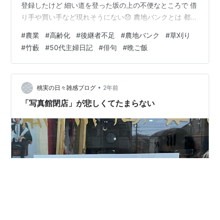
登録したけど 細い道を登った坂の上の不便なところで 借
り手や買い手など現れそうにない😞 農地バンクとは 都道
府県知事が指定する農地バンク（農地中間管理機構）
#
農業
#
高齢化
#
後継者不足
#
農地バンク
#
草刈り
が、地域 計画（目標地図）に位置付けた受け手に対し
#
竹藪
#
50代主婦日記
#
俳句
#
晩ご飯
て、農地を貸したい人 から借り受け、まとまりのある形
で貸付けする事業 農林水産省HP このまま放ってもおけ
ず 私が野菜作りをしようと思い立った やっと少し涼しく
なってきたので 草刈りに行ったら、まあ 草ぼうぼう🌱
•
桃実の日々雑感ブログ
2年前
カマ🪓を持っていった…
「写真館閉店」が悲しくてたまらない