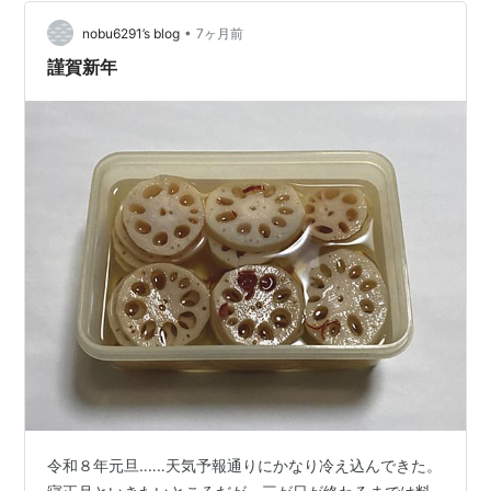
•
nobu6291’s blog
7ヶ月前
謹賀新年
令和８年元旦‥‥‥天気予報通りにかなり冷え込んできた。