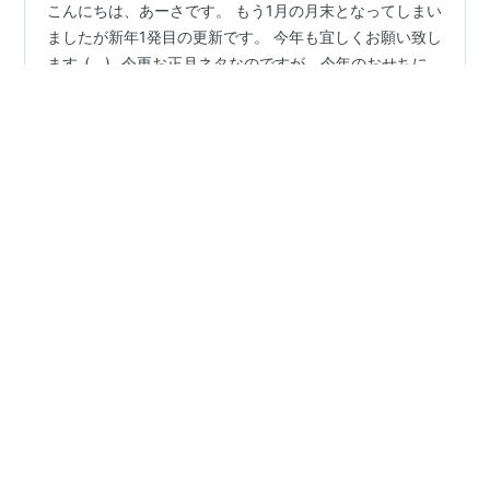
こんにちは、あーさです。 もう1月の月末となってしまい
ましたが新年1発目の更新です。 今年も宜しくお願い致し
ます_(._.)_ 今更お正月ネタなのですが、今年のおせちに
ついて。 ここ数年おせちを自作しているのですが 今年は
娘が色々食べれるようになってきたので、 一緒におせち
を楽しもうと思い 赤ちゃん仕様にしました👶 メニューと
#
御節料理
#
おせち料理
#
お正月
しては、お雑煮、お刺身、ローストビーフ、筑前煮、 田
#
明けましておめでとうございます
作り、卵焼き、紅白なます、黒豆です。 赤ちゃん仕様と
してはまず卵焼き🥚 私はおせちで一番好きなのは伊達巻