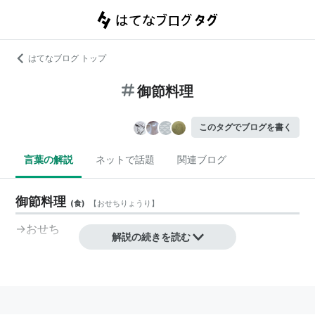
はてなブログ トップ
御節料理
このタグでブログを書く
言葉の解説
ネットで話題
関連ブログ
御節料理
(
食
)
【
おせちりょうり
】
→
おせち
解説の続きを読む