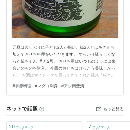
元旦は久しぶりに子ども2人が揃い、孫2人とばあさんも
加えておせち料理をいただきます。 すっかり騒々しくな
った孫ちゃん1号と2号。 おせち重はいつものように出来
合いのものを購入。 今回のおせちはけっこう美味しかっ
た。 お酒はマイドータが買ってきてくれた純米「松本
城」。けっこう酸味が強い酒で、こういった料理に合い
#
御節料理
#
マダコ刺身
#
アジ南蛮漬
ます。 夏に釣って冷凍しておいたマダコ。この皿がいち
ばん最初に空になりました。 年末に孫ちゃんが釣ったア
ジの南蛮漬け。 ばあさんが作るお煮しめ。 雑煮は鶏出汁
ネットで話題
もっと見る
のすまし汁。 めっきり酒に弱くなったので、日本酒は2
合飲んでおしまい。 にほんブログ村 p.s. 晴天だったの
に、夕方から急に風が吹…
20
7
ブックマーク
ブックマーク