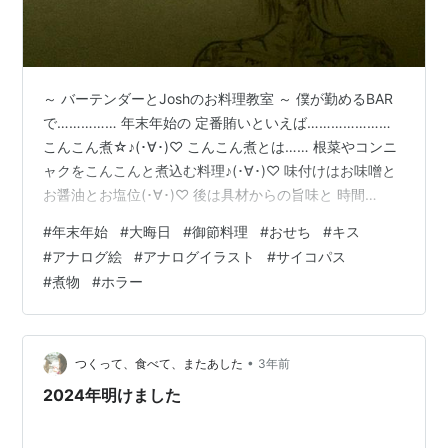
～ バーテンダーとJoshのお料理教室 ～ 僕が勤めるBAR
で…………… 年末年始の 定番賄いといえば…………………
こんこん煮☆♪(･∀･)♡ こんこん煮とは…… 根菜やコンニ
ャクをこんこんと煮込む料理♪(･∀･)♡ 味付けはお味噌と
お醤油とお塩位(･∀･)♡ 後は具材からの旨味と 時間
が………………… こんこん煮を…………………… どんどん美
#
年末年始
#
大晦日
#
御節料理
#
おせち
#
キス
味しくしていく💪🤤(･∀･)♡ 年末年始に 具材を継ぎ足し
#
アナログ絵
#
アナログイラスト
#
サイコパス
て継ぎ足して 一週間～十日間程 ストーブで煮続け食べ続
#
煮物
#
ホラー
ける👍🤤( *´艸｀) こんこん煮♪(･∀･)♡ ここには お正月に
ほぼ働かず呑む為に考案されたという おせち料理の哲学
に 通じるものが在り…
•
つくって、食べて、またあした
3年前
2024年明けました