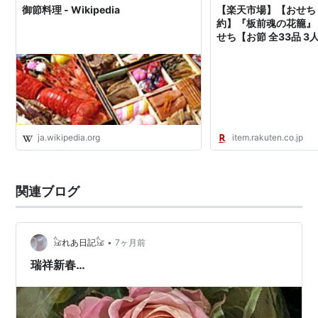
御節料理 - Wikipedia
【楽天市場】【おせち 早
約】『板前魂の花籠』 
せち【お節 全33品 3
毎年完売の おせち料理
グ1位【おせち 送料無料
2018 お正月 御節料
ja.wikipedia.org
item.rakuten.co.jp
関連ブログ
•
𓃠れあ日記𓃠
7ヶ月前
瑞祥新春…