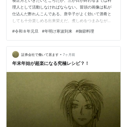
寝正月といきたいところだが、三が日が終わるまでは料
理人として活動しなければならない。冒頭の画像は私が
仕込んだ酢れんこんである。唐辛子がよく効いて酒肴と
しても十分楽しめる出来栄えだ。煮しめをつまみながら
酒を飲み雑煮で締めるのが我が家の流儀。当ブログをご
#
令和８年元旦
#
年明け寒波到来
#
御節料理
覧の皆さん、本年もどうぞよろしく！
•
証券会社で働いて居ます
7ヶ月前
年末年始が超楽になる究極レシピ？！