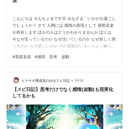
涙
こんにちは そんちょるです😑 みなさま、いかがお過ごし
でしょうか？ さて 人間には 感情の表現として 喜怒哀楽
が存在します ほかの人はどうかわかりませんが ぼくは
今なぜ笑っているのか なぜ泣いているのか なぜ寂しく感
じるのか なぜ楽しいのか その原因がいまいちよく解らず
生活しています 原因を知らなくても 怒っていたりする
#
喜怒哀楽
#
感情 思考 波動
怒ることに全力であるがゆえ 怒ること以外は考えられな
い それが起こった原因をあまり考えません 皆さまもそう
いう経験ないでしょうか？ 僕だけでしょうか？ 昨日僕は
•
めずらしく 午前中は怒っていて 午後は泣けてきました
ヒナナギ構成員のゆるスピ日記
3年前
情緒不安定？ そうですね、こういう1日に感情の起伏が激
【スピ日記】思考だけでなく感情(波動)も現実化
しいと…
してるかも