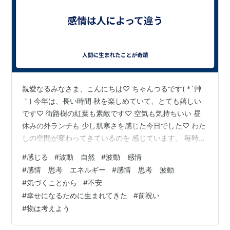
親愛なるみなさま、こんにちは♡ ちゃんつるです( *´艸
｀) 今年は、長い時間 秋を楽しめていて、とても嬉しい
です♡ 街路樹の紅葉も素敵です♡ 空気も気持ちいい 昼
休みの外ランチも 少し肌寒さを感じた今日でした♡ わた
しの空間が変わってきているのを 感じています。 毎時、
波動は変わるものです。 毎時の感情を自分で観察するこ
#
感じる
#
波動 自然
#
波動 感情
とで 今なにを感じているのかを 気づくことができるよう
#
感情 思考 エネルギー
#
感情 思考 波動
になってきました。 そして、ついに現れました！ 『不
#
気づくことから
#
不安
安』という感情を 味わったことがない人が！！ ついにそ
#
幸せになるために生まれてきた
#
前祝い
のステージへ行くのですね♡ 以前のわたしだと 「わたし
#
物は考えよう
もそんな人生に生まれたかった」 「羨ましい！！」 「わ
たしは〇…