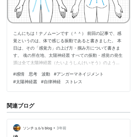
こんにちは！ナノムーンです（＾＾） 前回の記事で、感
覚というのは、体で感じる振動であると書きました。 本
日は、その「感覚力」の上げ方・掴み方について書きま
す。 魂の所在地、太陽神経叢 すべての振動・感覚の発生
源は全て太陽神経叢（たいようしんけいそう）のようで
す。 太陽神経叢とは、みぞおち辺りにあり、横隔膜の真
#
感情 思考 波動
#
アンガーマネイジメント
下、心臓の下から胃の裏側にかけて広がる「神経細胞の
#
太陽神経叢
#
自律神経 ストレス
集まり」のことを指します。 よく「ハートは胸の真ん中
にある」と言われますが、これは太陽神経叢のことで、
物理的に身体に存在している器官です。（スピリチュア
関連ブログ
ルな話ではありません） 人間の仕組みとは、太陽神経叢
から発する振動が「感情」に関連付けら…
•
ソンチョル’s blog
3年前