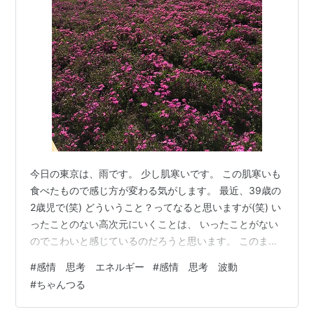
今日の東京は、雨です。 少し肌寒いです。 この肌寒いも
食べたもので感じ方が変わる気がします。 最近、39歳の
2歳児で(笑) どういうこと？ってなると思いますが(笑) い
ったことのない高次元にいくことは、 いったことがない
のでこわいと感じているのだろうと思います。 このまま
がいいよ～と このままの次元にいようとする私と 次元を
#
感情 思考 エネルギー
#
感情 思考 波動
移動しようとするわたしがいます。 このままいようとす
#
ちゃんつる
る私は、 色んな過去のアイデアを持ってきます。 新たな
次元にいこうとする私も その準備します。 本当の２歳児