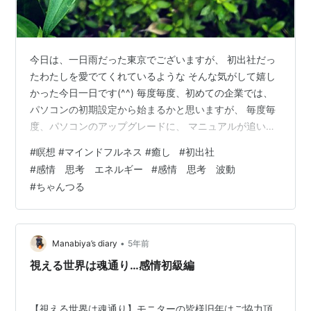
今日は、一日雨だった東京でございますが、 初出社だっ
たわたしを愛でてくれているような そんな気がして嬉し
かった今日一日です(^^) 毎度毎度、初めての企業では、
パソコンの初期設定から始まるかと思いますが、 毎度毎
度、パソコンのアップグレードに、 マニュアルが追いつ
いておらず、 「あれ～、この画面にいかないな～」が定
#
瞑想 #マインドフルネス #癒し
#
初出社
番になりつつあるわたし(笑) さすがに、慣れっこにな
#
感情 思考 エネルギー
#
感情 思考 波動
り、 焦ることなくマイペースに作業をこなすまでになり
#
ちゃんつる
ました。 わたしで解決できないところがあれば、 パソコ
ンに詳しい人が、 「ちょっと貸してください」としてい
ただけるのでありがたい。 昔は、そんな時に、 「あ～、
イラってきてるかな…
•
Manabiya’s diary
5年前
視える世界は魂通り…感情初級編