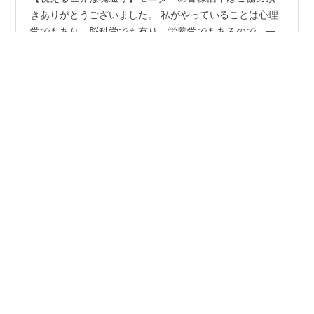
【視える世界は魂通り】モニターの皆様旧年はご協力頂
きありがとうございました。 私がやっていることは心理
学でもあり、脳科学でも有り，栄養学でもあるので、一
概に（スピリチュアル）とはかたずけられないのです。
モニターの中で（感情）というお題が共通で出てきまし
たので、フォローアップも兼ねてブログに纏めてみまし
#
視える世界は魂通り
#
ご自愛活動
#
感情 思考 波動
た。 2022年あけましておめでとうございます。 世の中
に気がついたら大人として存在した時 ★なんだか生きづ