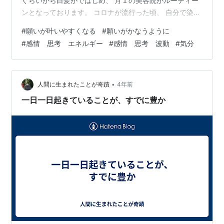
ぐらいから白髪がではじめ、 月１の美容院がルーティー
ンとなっております。 コロナが流行った頃、 自分で染め
ることを久しぶりにしましたが、 わたしは、美容院でし
#
願いが叶いやすくなる
#
願いがかなうように
ていただく方がいいなぁと 改めて思いました。 一瞬、こ
#
感情 思考 エネルギー
#
感情 思考 波動
#
気分
のまま、もう白髪のままでもいいかなと思い、 何カ月間
か染めもしない生活もしました。 でも～、今は、まだ染
めていたいな～となり また月１ルーティーンのはじまり
となりました(^^) 今では、白髪が黒髪になるという 頭皮
•
人間に生まれたことが奇蹟
4年前
マ…
一日一日起きていることが、すでに豊か