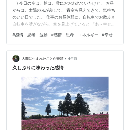
｀) 今日の空は、朝は、雲におおわれていたけど、 お昼
からは、太陽の光が差して、 青空も見えてきて、気持ち
のいい日でした。 仕事のお昼休憩に、自転車でお散歩♬
自転車を漕ぎながら、空を見上げていると 「あ～幸せだ
な～」 そんな気分になりました。 大きく深呼吸をして、
#
感情 思考 波動
#
感情 思考 エネルギー
#
幸せ
風を感じて、 足でペダルをこげるって 「幸せだな～」
穏やかな気持ちの一日でした。
•
人間に生まれたことが奇蹟
4年前
久しぶりに味わった感情