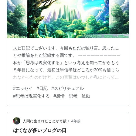
スピ日記でございます。今回もただの独り言。思ったこ
とや推論をただ記録する回です。 ーーーーーーーーーー
私が「思考は現実化する」という考えを知ってからもう
５年目になって、最初は半信半疑どころか20%も信じら
れなかったのだけど、この言葉はいつしか私にとって十
分にあり得ることになっている。 些細なことも大きなこ
#
エッセイ
#
日記
#
スピリチュアル
とも、目の前に現れる前に思考として私の中にあったこ
#
思考は現実化する
#
感情 思考 波動
とは頻繁にある。 思考したことが目の前に現れた現状を
逐一メモするようになってからは「思考は現実化する」
という考えは、少しづつ私の中で確固たるものになって
きている。 今まで確認できた些細な現実化で最も早かっ
•
人間に生まれたことが奇蹟
4年前
たのは思考してから30分ほどで現実化し…
はてなが多いブログの日