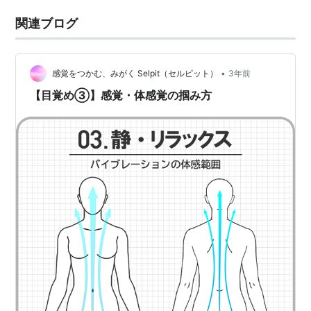
関連ブログ
•
感覚をつかむ、みがく Selpit（セルピット）
3年前
【目覚め③】感覚・体感覚の掴み方