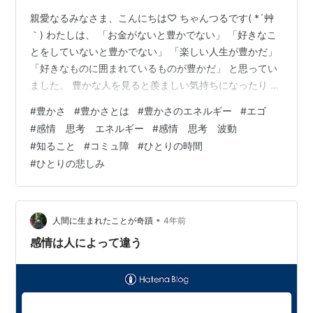
親愛なるみなさま、こんにちは♡ ちゃんつるです( *´艸
｀) わたしは、 「お金がないと豊かでない」 「好きなこ
とをしていないと豊かでない」 「楽しい人生が豊かだ」
「好きなものに囲まれているものが豊かだ」 と思ってい
ました。 豊かな人を見ると羨ましい気持ちになったり 自
分と比べたりしていました。 「あの人と比べたら、わた
#
豊かさ
#
豊かさとは
#
豊かさのエネルギー
#
エゴ
しなんて・・・」 これらは、すべてエゴちゃんです(笑)
#
感情 思考 エネルギー
#
感情 思考 波動
わたしたちは、 オギャーとこの地球に誕生した時 名前も
#
知ること
#
コミュ障
#
ひとりの時間
持っていませんでした。 光を感じた豊かさ 呼吸ができた
#
ひとりの悲しみ
豊かさ 泣くことができた豊かさ 沢山の豊かさをいただい
たのち、 名前をいただいた豊かさ。 もし、自分で呼吸が
でき…
•
人間に生まれたことが奇蹟
4年前
感情は人によって違う