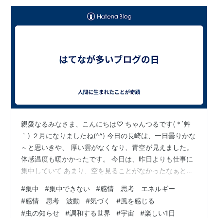
親愛なるみなさま、こんにちは♡ ちゃんつるです( *´艸
｀) ２月になりましたね(^^) 今日の長崎は、一日曇りかな
～と思いきや、 厚い雲がなくなり、青空が見えました。
体感温度も暖かかったです。 今日は、昨日よりも仕事に
集中していて あまり、空を見ることがなかったなぁと
今、ブログを書きながら思い出しました。 逆に、なんだ
#
集中
#
集中できない
#
感情 思考 エネルギー
か仕事に集中できず、 空が綺麗だな～と眺めているとき
#
感情 思考 波動
#
気づく
#
風を感じる
もあります(笑) 大切なのは、その時に感じている感情で
#
虫の知らせ
#
調和する世界
#
宇宙
#
楽しい1日
すよね。 今日は、仕事に集中してはいましたけど なんだ