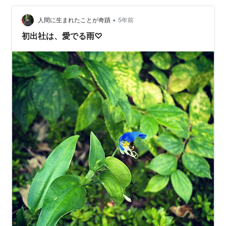
は、 ３歳になりたくないよ～ 嫌だよーからきていたのか
は、 ３９歳の私は忘れてしまっておりますが、 なんとな
•
人間に生まれたことが奇蹟
5年前
くそ…
初出社は、愛でる雨♡