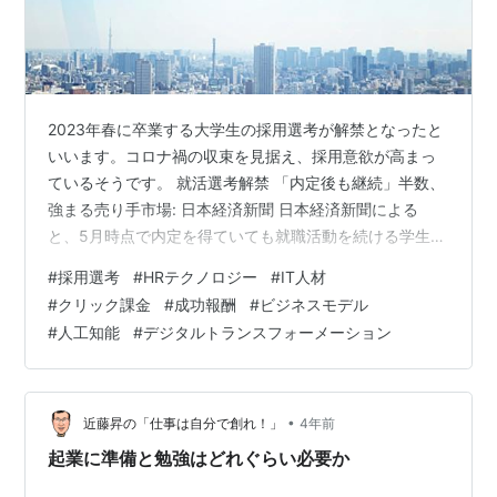
2023年春に卒業する大学生の採用選考が解禁となったと
いいます。コロナ禍の収束を見据え、採用意欲が高まっ
ているそうです。 就活選考解禁 「内定後も継続」半数、
強まる売り手市場: 日本経済新聞 日本経済新聞による
と、5月時点で内定を得ていても就職活動を続ける学生は
半数以上にのぼるそうです。売り手市場になっていると
#
採用選考
#
HRテクノロジー
#
IT人材
いいます。いい傾向なのかもしれません。この傾向を長
#
クリック課金
#
成功報酬
#
ビジネスモデル
く続けられるようにしていかなかければならないのでし
#
人工知能
#
デジタルトランスフォーメーション
ょう。 求人広告、人材派遣、ITソリューションなどのサ
ービスを手掛けるリクルートグループの持株会社リクル
ートホールディングスは2022年3月期連結の売り上げ、
利益とも過去最高となったそうで…
•
近藤昇の「仕事は自分で創れ！」
4年前
起業に準備と勉強はどれぐらい必要か