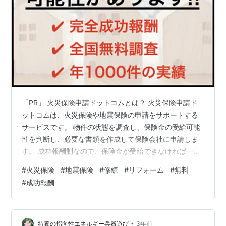
「PR」 火災保険申請ドットコムとは？ 火災保険申請ド
ットコムは、火災保険や地震保険の申請をサポートする
サービスです。 物件の状態を調査し、保険金の受給可能
性を判断し、必要な書類を作成して保険会社に申請しま
す。 成功報酬制なので、保険金が受給できなければ一切
お金はかかりません。 また、保険金が受給できた場合
#
火災保険
#
地震保険
#
修繕
#
リフォーム
#
無料
は、その一部を使って物件の修繕やリフォームを行うこ
#
成功報酬
とができます。 火災保険申請ドットコムのメリット 火災
保険申請ドットコムを利用すると、以下のようなメリッ
トがあります。 ・専門家による物件調査 火災保険や地震
保険の申請には、物件の損傷状況や原因などを正確に把
•
特養の指向性エネルギー兵器遊び
3年前