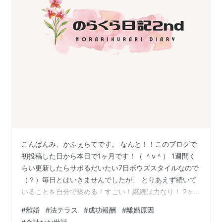
こんばんみ、かふぇらてです。 なんと！！このブログで
初投稿した日から本日で1ヶ月です！（ ＾ν＾） 1週間く
らい更新したらサボるだいたい7日ボウズスタイルなので
（？）毎日とはいきませんでしたが、 とりあえず続いて
いることを自分で褒める！すごい！継続は力なり！ 2ヶ
月目もゆるゆる〜とどうぞよろしくお願いします。 さ
#
離婚
#
法テラス
#
成功報酬
#
離婚原因
て、離婚が成立して数ヶ月経つのですが、久々に担当弁