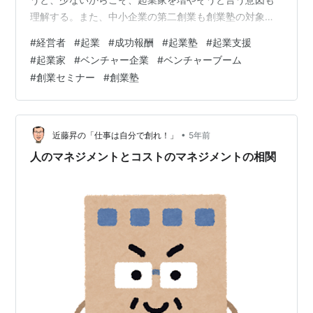
理解する。また、中小企業の第二創業も創業塾の対象と
なる。 仕事でもスポーツでも、全くの素人で独学での上
#
経営者
#
起業
#
成功報酬
#
起業塾
#
起業支援
達はなかなかしんどいものがあると思う。 だから、学ぶ
#
起業家
#
ベンチャー企業
#
ベンチャーブーム
ことは大切だ。 とは言え、起業は特殊な行いだ。一つの
#
創業セミナー
#
創業塾
根拠は、世の中で働く人で、起業する人は少ない。 多
分、１０人に一人はいないと思う。 一般的な仕事を学ぶ
のとは違う。また、起業の特徴として、チャレンジ、成
功願望、独立心などがあるが、困難に打ち克…
•
近藤昇の「仕事は自分で創れ！」
5年前
人のマネジメントとコストのマネジメントの相関