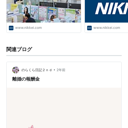
www.nikkei.com
www.nikkei.com
関連ブログ
•
のらくら日記２ｎｄ
2年前
離婚の報酬金