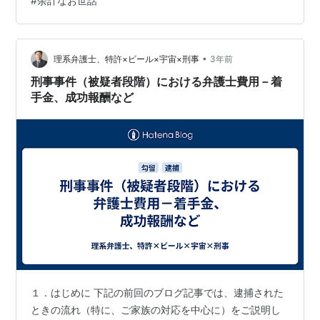
#
余計なお世話
護士さんからメールが。 何かと思えば、 なんと成功報酬
の精算を失念していたのでこれから法テラスに連絡しま
す！ 支払いがあるので元夫から貰ったお金使い切らない
でね！ というものでした。 ま・じ・かーーーーいΣ(ﾟ∀ﾟ
•
理系弁護士、特許×ビール×宇宙×刑事
3年前
ﾉ)ﾉ 今までそんな話…
刑事事件（被疑者段階）における弁護士費用－着
手金、成功報酬など
１．はじめに 下記の前回のブログ記事では、逮捕された
ときの流れ（特に、ご家族の対応を中心に）をご説明し