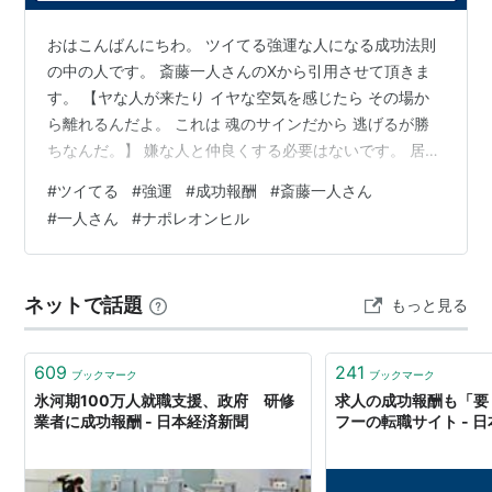
おはこんばんにちわ。 ツイてる強運な人になる成功法則
の中の人です。 斎藤一人さんのXから引用させて頂きま
す。 【ヤな人が来たり イヤな空気を感じたら その場か
ら離れるんだよ。 これは 魂のサインだから 逃げるが勝
ちなんだ。】 嫌な人と仲良くする必要はないです。 居た
らそっと離れましょう。 私もこの数年、私に対して敵対
#
ツイてる
#
強運
#
成功報酬
#
斎藤一人さん
行動するような方とか、嫌味を言う方、私に対して目に
#
一人さん
#
ナポレオンヒル
余る人は切り捨てて居ます。 皆さんも無理して付き合っ
ても時間の無駄ですし、そっと離れて携帯に着信拒否な
どをして付き合いを辞めたらどうでしょうか？ 逃げるが
ネットで話題
もっと見る
勝ち！昔からこういうじゃないですか！ でも分かり合え
るようにしたいと言うならば…
609
241
ブックマーク
ブックマーク
氷河期100万人就職支援、政府 研修
求人の成功報酬も「要
業者に成功報酬 - 日本経済新聞
フーの転職サイト - 