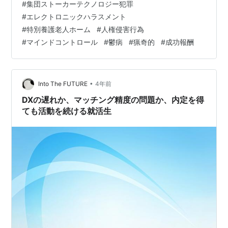
#
集団ストーカーテクノロジー犯罪
凄いんだよと 有頂天にさせる これが問題 脳内だけで神
#
エレクトロニックハラスメント
になる 鬱状態の有頂天の神様が出来上がる オペレーター
#
特別養護老人ホーム
#
人権侵害行為
が猟奇的殺人犯を マインドコントロールで作り上げるプ
#
マインドコントロール
#
鬱病
#
猟奇的
#
成功報酬
ログラム 鬱の神様育成プログラム 被験体として言える事
東大受験日に学生が刺された事件 若い男性の犯人は 「本
当は自分は…
•
Into The FUTURE
4年前
DXの遅れか、マッチング精度の問題か、内定を得
ても活動を続ける就活生