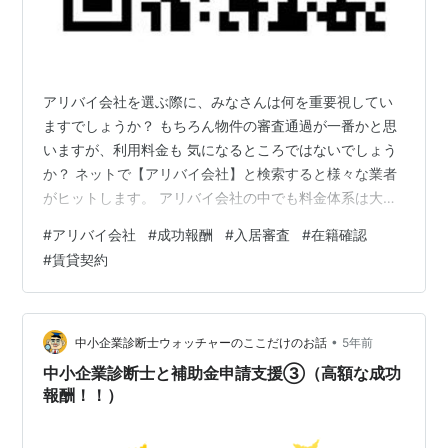
アリバイ会社を選ぶ際に、みなさんは何を重要視してい
ますでしょうか？ もちろん物件の審査通過が一番かと思
いますが、利用料金も 気になるところではないでしょう
か？ ネットで【アリバイ会社】と検索すると様々な業者
がヒットします。 アリバイ会社の中でも料金体系は大ま
かに2種類に分かれます。 １．審査通過時点で料金が発
#
アリバイ会社
#
成功報酬
#
入居審査
#
在籍確認
生する【成功報酬型】 ２．利用時に基本料金（登録料）
#
賃貸契約
が発生する【前払い型】 ※書類作成などで追加料金有り
アリバイ会社CSAでは、登録料・追加料金一切なしの
【成功報酬型】 を採用しております。 在籍会社のご用
意・在籍確認の電話対応・各種書類作成をセットで ご提
•
中小企業診断士ウォッチャーのここだけのお話
5年前
供しておりますが審査が通らなけ…
中小企業診断士と補助金申請支援③（高額な成功
報酬！！）