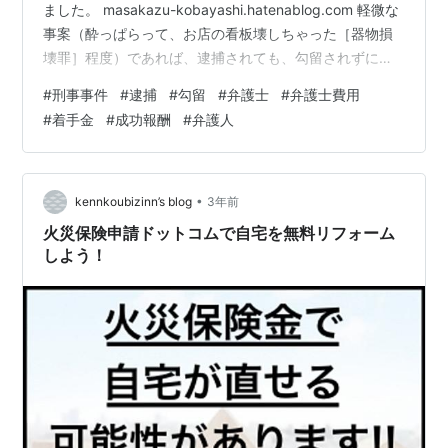
ました。 masakazu-kobayashi.hatenablog.com 軽微な
事案（酔っぱらって、お店の看板壊しちゃった［器物損
壊罪］程度）であれば、逮捕されても、勾留されずに、
２、３日で釈放されることもあります。 それなら、無断
#
刑事事件
#
逮捕
#
勾留
#
弁護士
#
弁護士費用
欠勤となってしまった場合でも、何とか誤魔化せるかも
#
着手金
#
成功報酬
#
弁護人
しれません。 しかし、そのような見通しも含め、やは
り、弁護士に依頼する必要が出てくることが多いと思い
ます。 そうすると、一番気になるのが弁護士費用ですよ
ね。一般の方の感覚からは高いと思いますし。 今回は、
•
kennkoubizinn’s blog
3年前
被疑者段…
火災保険申請ドットコムで自宅を無料リフォーム
しよう！