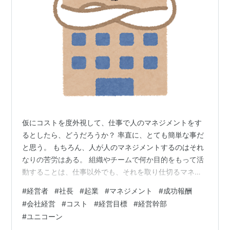
仮にコストを度外視して、仕事で人のマネジメントをす
るとしたら、どうだろうか？ 率直に、とても簡単な事だ
と思う。 もちろん、人が人のマネジメントするのはそれ
なりの苦労はある。 組織やチームで何か目的をもって活
動することは、仕事以外でも、それを取り仕切るマネー
ジャーの存在が必要だ。 意味合いは少し違うが、子供の
#
経営者
#
社長
#
起業
#
マネジメント
#
成功報酬
頃であれば学級委員長という役割だろうか。 今回は、仕
#
会社経営
#
コスト
#
経営目標
#
経営幹部
事におけるマネジメントを主眼に置いて、人のマネジメ
#
ユニコーン
ントとコストのマネジメントの相関を考えてみる。 ま