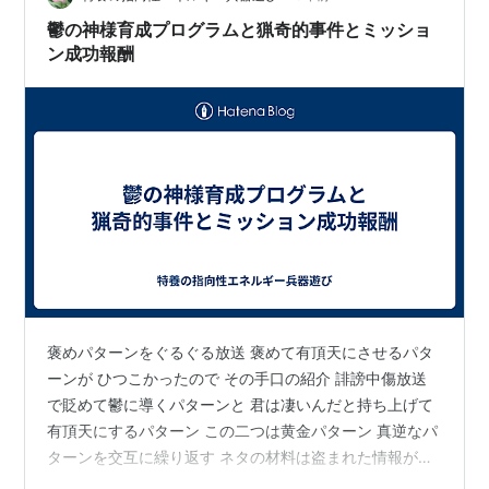
握する必要があります。 しかし、一…
鬱の神様育成プログラムと猟奇的事件とミッショ
ン成功報酬
褒めパターンをぐるぐる放送 褒めて有頂天にさせるパタ
ーンが ひつこかったので その手口の紹介 誹謗中傷放送
で貶めて鬱に導くパターンと 君は凄いんだと持ち上げて
有頂天にするパターン この二つは黄金パターン 真逆なパ
ターンを交互に繰り返す ネタの材料は盗まれた情報が使
われる 君の〇〇な所 君の言った〇〇 君の考える〇〇が