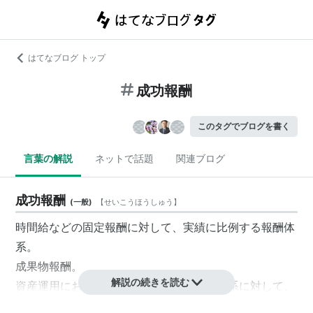
はてなブログ トップ
成功報酬
このタグでブログを書く
言葉の解説
ネットで話題
関連ブログ
成功報酬
(
一般
)
【
せいこうほうしゅう
】
時間給などの固定報酬に対して、実績に比例する報酬体
系。
成果物報酬。
解説の続きを読む
資産運用においては資産残高に従う報酬体系に対して、
予め定められた基準収益率を上回る運用実績に対して支