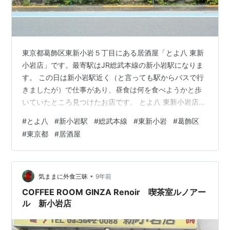
東京都葛飾区東新小岩５丁目にある居酒屋「とよ八 東新
小岩店」です。最寄駅はJR総武本線の新小岩駅になりま
す。 この日は新小岩駅近く（と言っても駅からバスで行
きましたが）で仕事があり、昼食は何を食べようかと歩
いていたところ見つけたお店です。 とよ八 東新小岩店
外観 とよ八 東新小岩店 外観 お店に着くと2人掛けの席が
#
とよ八
#
新小岩駅
#
総武本線
#
東新小岩
#
葛飾区
ちょうど空いていたのでそこに座りました。ランチメニ
#
東京都
#
居酒屋
ューは豊富で揚げ物などもありましたがオムライスに心
引かれるものがあり、オムライスセットを注文、セット
のドリンクはホットカフェオーレを選択しました。 とよ
八 東新小岩店 オムライスセット とよ八 東新小岩店 オム
•
気ままに外食三昧
9年前
ライス とよ八 東新小…
COFFEE ROOM GINZA Renoir 喫茶室ルノアー
ル 新小岩店