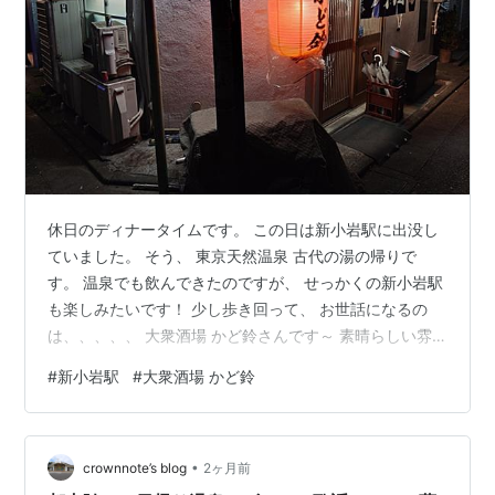
休日のディナータイムです。 この日は新小岩駅に出没し
ていました。 そう、 東京天然温泉 古代の湯の帰りで
す。 温泉でも飲んできたのですが、 せっかくの新小岩駅
も楽しみたいです！ 少し歩き回って、 お世話になるの
は、、、、、 大衆酒場 かど鈴さんです～ 素晴らしい雰
囲気ですねー 吉田類さんの酒場放浪記に出てきそうな雰
#
新小岩駅
#
大衆酒場 かど鈴
囲気ですねー ワタシはこんな雰囲気の居酒屋さんが大好
きです！ さっそく入店してみましょうー 店内は満席で、
ちょうどお会計をしている方と入れ替わりで入店出来ま
•
した！ 壁一面にメニュー札がかかっています。 どれも安
crownnote’s blog
2ヶ月前
いですよねー カウンター席のみの店内で、 店員さんは一