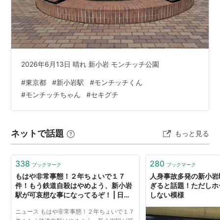
大網駅
茂原駅
上総一ノ宮駅
勝浦駅
）
■
内房線
直通（
千葉
経由）…（至・
蘇我駅
木更津
駅
君津駅
)
■
総武本線
直通（
千葉
経由）…（至・
佐倉駅
成東
駅
)
2026年6月13日 晴れ 新小岩 モンチッチ公園
■
成田線
直通（
千葉
経由）…（至・
佐倉駅
成田駅
#
東京都
#
新小岩駅
#
モンチッチくん
成田空港駅
)
#
モンチッチちゃん
#
セキグチ
■
中央・総武線（各駅停車）（中央・総武緩行線）
三鷹駅
…
中野駅
…
新宿駅
…
御茶ノ水駅
…
錦糸町駅
…
平
ネットで話題
もっと見る
井駅
←「
新小岩駅
」→
小岩駅
…
市川駅
…
西船橋駅
…
津
田沼駅
…
千葉駅
338
280
ブックマーク
ブックマーク
もはや非常事態！２年ちょいで１７
人身事故多発の新小岩
件！もう鉄道自殺はやめよう、新小岩
ぎると話題！ただしホ
○
リスト
：
駅キーワード
駅が可哀想な事になってるぞ！ | 日本
しない模様
裏街道ガイド
○
リスト
：
駅つきキーワード
ニュース もはや非常事態！２年ちょいで１７