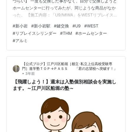
づらい】 一度も交換した事がなく、自分で交換しようと
ホームセンターに行ってみたが、同じような商品がなか
った。 【施工内容：「U9/MIWA」をWESTリプレイスシ
リンダー「THM」へ】 現場は一戸建てで、アルミ製の開
#
新小岩
#
新小岩駅
#
鍵交換
#
U9
#
WEST
き戸に親指で押し込んでから開ける、「サムラッチ錠」
#
リプレイスシリンダー
#
THM
#
ホームセンター
というタイプが付いていました。 一昔前の一戸建てでは
#
アルミ
多く採用されていましたが、近年では新規採用されるこ
とは少ないかと思います。 また、シリンダーはギザギザ
した、MIWAの「U9」タイプで、確認すると、確かに開
【公式ブログ】江戸川区船堀［都立･私立上位高校受験専
け閉めしづらい…
門］進学塾ＴＯＰ→ＰＡＳＳ 「君の志望校へ突破す！」
•
3年前
【飛躍しよう！】週末は入塾個別相談会を実施し
ます。～江戸川区船堀の塾～