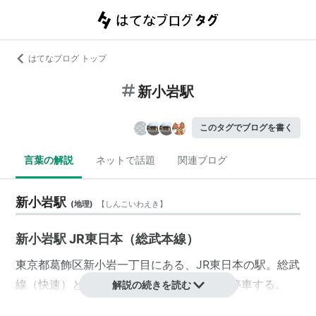
はてなブログ トップ
新小岩駅
このタグでブログを書く
言葉の解説
ネットで話題
関連ブログ
新小岩駅
(
地理
)
【
しんこいわえき
】
新小岩駅 JR東日本（総武本線）
東京都
葛飾区
新小岩
一丁目にある、
JR東日本
の駅。
総武
線（快速）
と
中央・総武線（各駅停車）
が停車する。
解説の続きを読む
島式ホーム2面4線を備える高架駅。出口は北口と南口