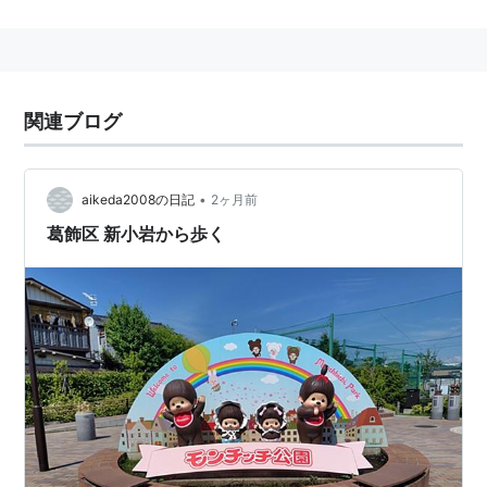
の2ヶ所ある。千葉方には
貨物線
の
新小岩信号所駅
があ
り貨物支線（新金線）が分岐しており、
常磐線
金町駅
ま
で延びている。
小岩駅
の西隣にあった
新小岩信号所
が昇格して、1928
関連ブログ
年（昭和3年）に開業した。現在では快速停車駅とな
り、「本家」
小岩駅
よりも利用客が多い。
南口には西友があり、商店街が広がる。
•
aikeda2008の日記
2ヶ月前
葛飾区 新小岩から歩く
＞＞
路線案内 JR東日本
＜＜
■
総武快速線（
横須賀線
と直通）
（
横須賀線
直通）…
東京駅
…
錦糸町駅
←「
新小岩駅
」→
市川駅
…
津田沼駅
…
千葉駅
■
横須賀線
直通（
東京
以遠）…（至・
久里浜駅
大
船駅
横浜駅
武蔵小杉駅
品川駅
新橋駅
）
■
外房線
直通（
千葉
経由）…（至・
蘇我駅
誉田駅