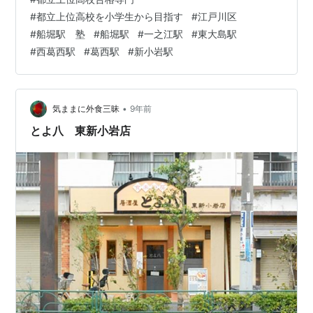
ます。 来年度に進学塾ＴＯＰ→ＰＡＳＳを始め、どこか
#
都立上位高校を小学生から目指す
#
江戸川区
に通塾することをご検討中の皆様は是非お越し下さい。
#
船堀駅 塾
#
船堀駅
#
一之江駅
#
東大島駅
生徒がいる時間帯の塾の教室の様子を公開している塾は
#
西葛西駅
#
葛西駅
#
新小岩駅
大変少ないです。是非ご覧下さい。＊ご予約が必要で
す。 特に塾をお探し中の現中１のご家庭にお越し頂きた
いですね。 今回の期末テストは…
•
気ままに外食三昧
9年前
とよ八 東新小岩店