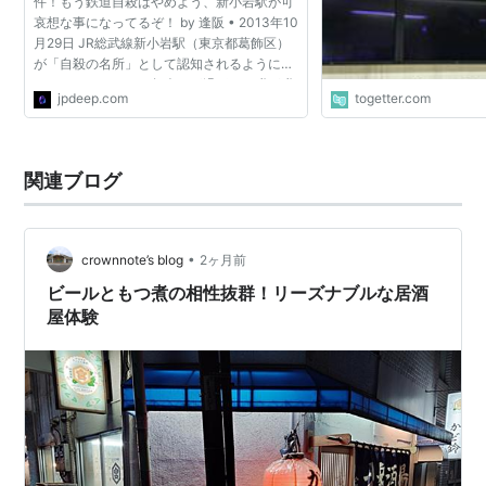
件！もう鉄道自殺はやめよう、新小岩駅が可
ホームドア設置計画
哀想な事になってるぞ！ by 逢阪 • 2013年10
月29日 JR総武線新小岩駅（東京都葛飾区）
新小岩駅は自殺の名所で知られており、ホームから飛び
が「自殺の名所」として認知されるようにな
ってしまってから２年余りが過ぎた。噂が噂
込み自殺を図る人が多い。このことで2013年6月27日に
jpdeep.com
togetter.com
を呼ぶのか、爆速通過する成田エクスプレス
JR東日本は自殺防止策として
ホームドア
設置の検討に取
等の特急列車に飛...
り掛かった。
関連ブログ
設置の決定や工事は今年度中には発表されてないが、現
在
ホームドア
の設置は山手線では改良工事計画のターミ
ナル駅を除き、全駅に設置工事に取り掛かっている。
•
crownnote’s blog
2ヶ月前
(ただし、2013年3月までに
恵比寿駅
、
目黒駅
、
池袋
ビールともつ煮の相性抜群！リーズナブルな居酒
駅
、
大崎駅
は設置済み) もし設置決定すれば、山手線
屋体験
以外では首都圏のJR路線では初の駅が誕生となる。
2015年3月24日にJR東日本が正式にホームドア設置の
着手に取り掛かることを発表。2014年10月の京浜東北
線の
大井町駅
に続く山手線以外では2駅目となった。設
置すれば、自殺防止など安全性が期待される。