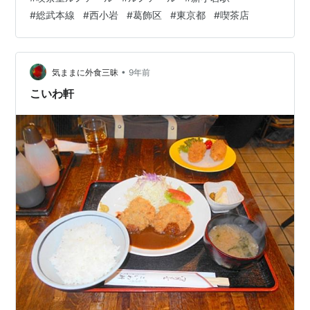
岩店」でした。本日の朝食はここで食べることにしまし
#
総武本線
#
西小岩
#
葛飾区
#
東京都
#
喫茶店
た。 COFFEE ROOM GINZA Renoir 喫茶室ルノアール 新
小岩店 ビル入口 COFFEE ROOM GINZA Renoir 喫茶室ル
ノアール 新小岩店 看板 COFFEE ROOM G…
•
気ままに外食三昧
9年前
こいわ軒