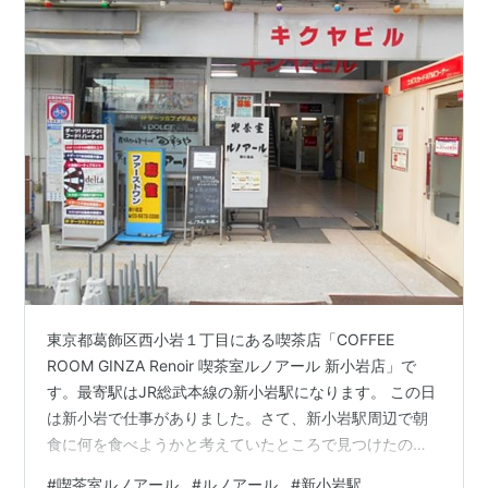
東京都葛飾区西小岩１丁目にある喫茶店「COFFEE
ROOM GINZA Renoir 喫茶室ルノアール 新小岩店」で
す。最寄駅はJR総武本線の新小岩駅になります。 この日
は新小岩で仕事がありました。さて、新小岩駅周辺で朝
食に何を食べようかと考えていたところで見つけたのが
「COFFEE ROOM GINZA Renoir 喫茶室ルノアール 新小
#
喫茶室ルノアール
#
ルノアール
#
新小岩駅