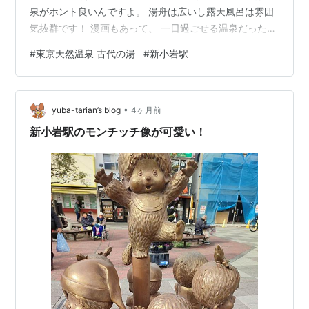
泉がホント良いんですよ。 湯舟は広いし露天風呂は雰囲
気抜群です！ 漫画もあって、 一日過ごせる温泉だったり
します。 始まったばかりでなんですが、 コチラは都内で
#
東京天然温泉 古代の湯
#
新小岩駅
もお勧めの日帰り温泉です！ さっそく入館してみましょ
うー と言っても、 もちろんお風呂の写真はありません。
なので、、、、、 もちろん、、、、、 ビールビールです
•
～ まずはビールの写真から始まります！ お風呂の後のビ
yuba-tarian’s blog
4ヶ月前
ールって美味いですよねー 天然温泉なら尚更です！ ちび
新小岩駅のモンチッチ像が可愛い！
りちびり飲…