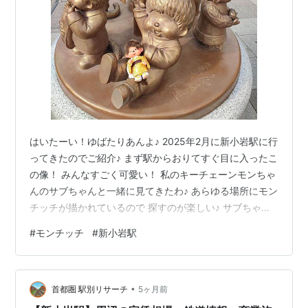
はいたーい！ゆばたりあんよ♪ 2025年2月に新小岩駅に行
ってきたのでご紹介♪ まず駅からおりてすぐ目に入ったこ
の像！ みんなすごく可愛い！ 私のキーチェーンモンちゃ
んのサブちゃんと一緒に見てきたわ♪ あらゆる場所にモン
チッチが描かれているので 探すのが楽しい♪ サブちゃん
はどこにいるでしょう この時計台もモンチッチ！ ちなみ
#
モンチッチ
#
新小岩駅
に、モンチッチ銅像作りのとっても良い本があるの。 と
っても面白いからおすすめ♪ さてさて、 マンホールもモ
ンチッチ！ これはマンホールカードがあるので もらいに
•
行きたい♪ 新小岩駅には無さそう。 夜になるとライトア
首都圏 駅別リサーチ
5ヶ月前
ップされるイベントを開催中！ エスカレーターもモンチ