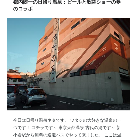
都内随一の日帰り温泉：ビールと歌謡ショーの夢
人で切り盛りされて…
のコラボ
今日は日帰り温泉ネタです。 ワタシの大好きな温泉の一
つです！ コチラです～ 東京天然温泉 古代の湯です～ 新
小岩駅から無料の送迎バスでやって来ました。 ここは温