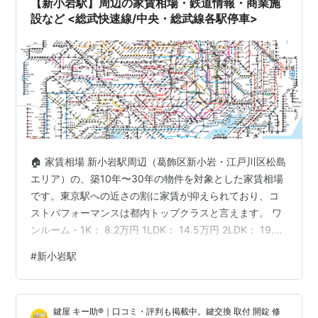
【新小岩駅】周辺の家賃相場・鉄道情報・商業施
ッチ！…
設など <総武快速線/中央・総武線各駅停車>
🏠 家賃相場 新小岩駅周辺（葛飾区新小岩・江戸川区松島
エリア）の、築10年〜30年の物件を対象とした家賃相場
です。東京駅への近さの割に家賃が抑えられており、コ
ストパフォーマンスは都内トップクラスと言えます。 ワ
ンルーム・1K： 8.2万円 1LDK： 14.5万円 2LDK： 19.8
万円 3LDK： 24.5万円 参照先：LIFULL HOME'S /
#
新小岩駅
SUUMO 家賃相場（2026年3月時点の市場データを基に
算出） [PR] 新小岩駅 徒歩10分以内の中古マンション一
覧（Yahoo!不動産） 🚃 鉄道情報 快速停車駅のため、東
鍵屋 キー助®｜口コミ・評判も掲載中。鍵交換 取付 開錠 修
京・品川方面へのスピード感が最大の武器。各駅停車を