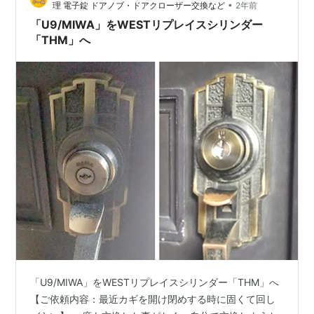
•
理 電子錠 ドアノブ・ドアクローザー交換など
2年前
利用すれば秋葉…
「U9/MIWA」をWESTリプレイスシリンダー
「THM」へ
「U9/MIWA」をWESTリプレイスシリンダー「THM」へ
【ご依頼内容：最近カギを開け閉めする時に固くて回し