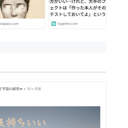
が多い
arapaia.com
togetter.com
•
て宇宙の探究∞
10ヶ月前