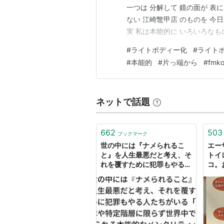
一つは 分解して 鏡の面が 表
ない 江崎鼈甲店 のものを 今
実 私は本能的に いろいろな
のか？ 実は本人も 解っていな
#
ライトボディー化
#
ライト
指していたんだ と 最後に 鏡
#
本能的
#
片っ端から
#
fmk
ま…
ネットで話題
662
503
ブックマーク
世の中には『ナメられるこ
エー
と』を人生最悪だと考え、そ
トイ
れを覆すために犯罪もやる人
コ。
たちがいる「日本や特定階層
も有
に限らず世界中で見られる本
｢や
能的なメンタリティ」 -
人だ
Togetter