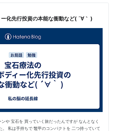
化先行投資の本能な衝動など( ´∀｀ )
ーンや 宝石を 買っていく旅だったんですが なんとなく
た。 私は手持ちで 鼈甲のコンパクトを 二つ持っていて