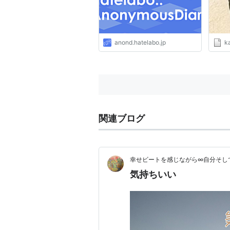
anond.hatelabo.jp
k
関連ブログ
幸せビートを感じながら∞自分そし
気持ちいい