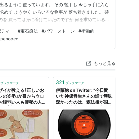
に出るように 使っています。 その 鼈甲も 今じゃ手に入ら
日求めて ようやく いろいろな物事が 落ち着きました。 確
ものを 買っては身に着けていたのですが 何を求めている
かったんですね ここにきて ライトボディー化 ここを目
ボディー
#
宝石療法
#
パワーストーン
#
衝動的
を身に着けた瞬間 いろいろなものが サー っと流れていき
openopen
もっと見る
321
ブックマーク
ブックマーク
ザイが教える｢正しいお
伊藤聡 on Twitter: "今日聞
レの姿勢｣が目からウロ
いた神保哲生さんの話で興味
お腹弱い人も便秘の人に
深かったのは、森法相が国会
効。｢本能的にやってた｣
質疑で迷走している理由。彼
はり和式が最高｣｢考える
女には、現政権に求められる
｣
「明らかに論理の破綻した答
弁を、表情を変えずに言い切
る能力」がないのだという。
ニューヨーク大学ロースクー