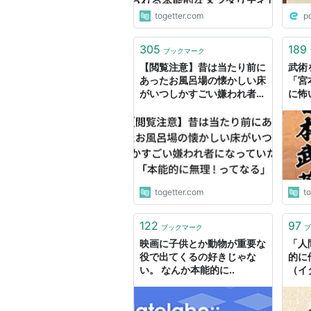
togetter.com
p
305
189
ブックマーク
【閲覧注意】昔は当たり前に
武術
あったお風呂場の懐かしい床
「宮
がいつしかすごい嫌われ者に
に怖
なっていた「本能的に無理 !
姿勢
ってなる」
怖」
る
togetter.com
t
122
97
ブックマーク
ブ
映画に子供とか動物が重要な
「人
役で出てくるの好きじゃな
的に
い。 なんか本能的に..
（イ