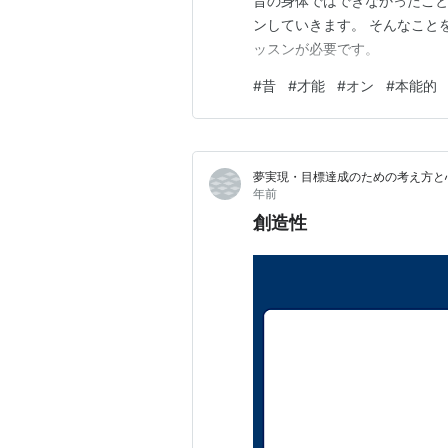
昔の身体ではできなかったこ
ンしていきます。 そんなこと
ッスンが必要です。
#
昔
#
才能
#
オン
#
本能的
夢実現・目標達成のための考え方と
年前
創造性