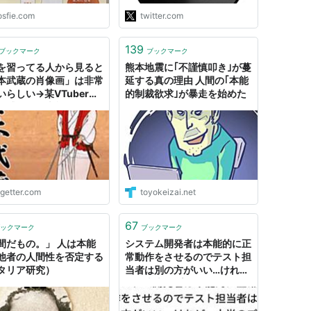
ルで学んだ知性が邪魔をし
osfie.com
twitter.com
て、非論理的な答弁に本能的
な抵抗が生じる。"
139
ブックマーク
ブックマーク
を習ってる人から見ると
熊本地震に｢不謹慎叩き｣が蔓
本武蔵の肖像画」は非常
延する真の理由 人間の｢本能
いらしい→某VTuberの
的制裁欲求｣が暴走を始めた
に感じた「本能的な恐
の正体が分かった気がす
ogetter.com
toyokeizai.net
67
ックマーク
ブックマーク
間だもの。」 人は本能
システム開発者は本能的に正
他者の人間性を否定する
常動作をさせるのでテスト担
タリア研究）
当者は別の方がいい…けれ
ど、大半のプロジェクトは
「作った本人がそのままテス
トしておいてよ」というノリ