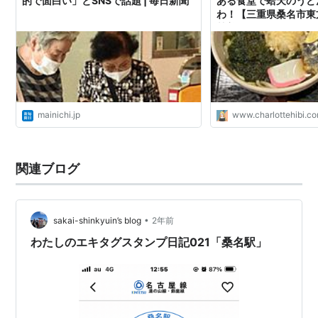
的で面白い」とSNSで話題 | 毎日新聞
ある食堂で蛤天のうど
わ！【三重県桑名市東方
甘美なる日々
mainichi.jp
www.charlottehibi.c
関連ブログ
•
sakai-shinkyuin’s blog
2年前
わたしのエキタグスタンプ日記021「桑名駅」