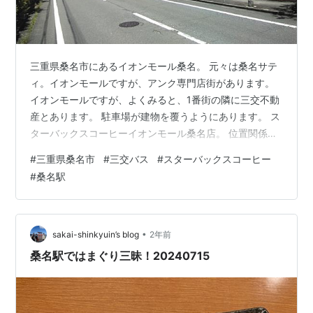
三重県桑名市にあるイオンモール桑名。 元々は桑名サテ
ィ。イオンモールですが、アンク専門店街があります。
イオンモールですが、よくみると、1番街の隣に三交不動
産とあります。 駐車場が建物を覆うようにあります。 ス
ターバックスコーヒーイオンモール桑名店。 位置関係。
JR と近鉄桑名駅から三交バスでお乗り換え。 マクドナル
#
三重県桑名市
#
三交バス
#
スターバックスコーヒー
ド、ケンタッキー、ミスタードーナツ、丸亀製麺、サイ
#
桑名駅
ゼリヤ、すき家にリンガーハットと、ビアードパパにス
ガキヤ、豪華飲食チェーン。 イオンモール桑名1階。 イ
オンモール桑名2階。 以前はビブレとかありましたが現
在はありません。 かつてのマイカル桑名。一番街の1階に
•
sakai-shinkyuin’s blog
2年前
噴水があるんですが、ま…
桑名駅ではまぐり三昧！20240715