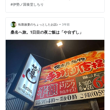
唯一の店舗です。 お昼のうどんのメニュー。 お昼のお米
#
伊勢ノ国食堂しちり
のメニュー。 せっかく桑名に来たのだから、蛤の入った
物にしよう。 桑名蛤天黒バラ海苔うどん。 蛤塩中華そ
ば。 桑名蛤天黒バラ海苔うどんには、蛤の天ぷらが２つ
入っていました。 蛤塩中華そば…
•
転勤族妻のちょっとしたお話♪
3年前
桑名へ旅。1日目の夜ご飯は「や台ずし」