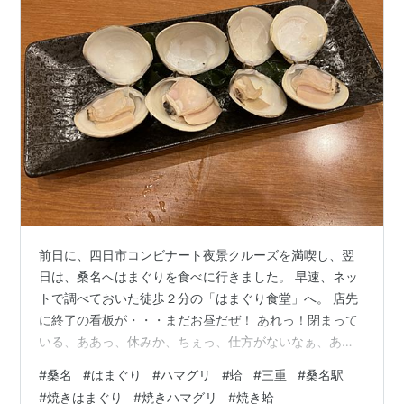
前日に、四日市コンビナート夜景クルーズを満喫し、翌
日は、桑名へはまぐりを食べに行きました。 早速、ネッ
トで調べておいた徒歩２分の「はまぐり食堂」へ。 店先
に終了の看板が・・・まだお昼だぜ！ あれっ！閉まって
いる、ああっ、休みか、ちぇっ、仕方がないなぁ、あき
らめるか。残念。 雨も降ってきたし、駅中にあった「伊
#
桑名
#
はまぐり
#
ハマグリ
#
蛤
#
三重
#
桑名駅
勢ノ国食堂しちり」へ戻ろうか。 店舗外観。桑名駅構内
#
焼きはまぐり
#
焼きハマグリ
#
焼き蛤