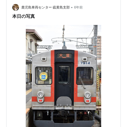
名前で同じ位置にありますわ。 日根野春香：訪問してい
る当時は近鉄とJRに養老鉄道の改札は共用でした （追記
•
鹿児島車両センター 硫黄島支部
6年前
です）。
本日の写真