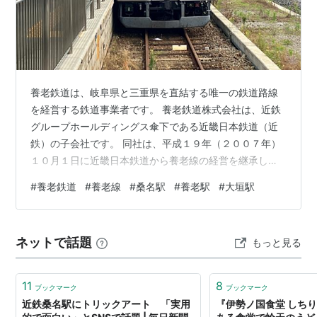
…
四日市駅
…
富田駅
…
朝日駅
←「
桑名駅
」→
長島駅
…
名古屋駅
○
リスト
：
駅キーワード
養老鉄道は、岐阜県と三重県を直結する唯一の鉄道路線
○
リスト
：
駅つきキーワード
を経営する鉄道事業者です。 養老鉄道株式会社は、近鉄
グループホールディングス傘下である近畿日本鉄道（近
鉄）の子会社です。 同社は、平成１９年（２００７年）
１０月１日に近畿日本鉄道から養老線の経営を継承して
います。 「養老線」（赤太線） 同線は、桑名駅（三重県
#
養老鉄道
#
養老線
#
桑名駅
#
養老駅
#
大垣駅
桑名市大字東方）から揖斐（いび）駅（岐阜県揖斐郡揖
斐川町）までを結ぶ鉄道路線です。 「桑名駅」（三重県
桑名市大字東方） 桑名駅は、養老線の始発駅となりま
ネットで話題
もっと見る
す。 「桑名駅・改札口」 大正８年（１９１９年）４月２
７日、養老駅－桑名駅間の延伸に伴い養老鉄道（当時）
の駅として開業しました。 同駅にはＪ…
11
8
ブックマーク
ブックマーク
近鉄桑名駅にトリックアート 「実用
『伊勢ノ国食堂 しち