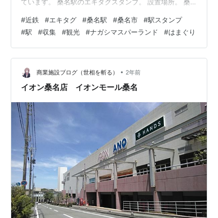
ています。 桑名駅のエキタグスタンプ。 設置場所。 桑
名駅駅舎。 改札内の３Ｄ立体アート撮影スポット。 コン
#
近鉄
#
エキタグ
#
桑名駅
#
桑名市
#
駅スタンプ
コースからの眺め。 構内唯一の飲食店、伊勢ノ国食堂し
#
駅
#
収集
#
観光
#
ナガシマスパーランド
#
はまぐり
ちり。 桑名は、はまぐりが有名です。 さかい鍼灸院公式
ホームページ！【2024-10-24移転リニューアル】 【公
式】奈良・大和高田/マッサージ・はり/さかい鍼灸院
•
商業施設ブログ（世相を斬る）
2年前
イオン桑名店 イオンモール桑名