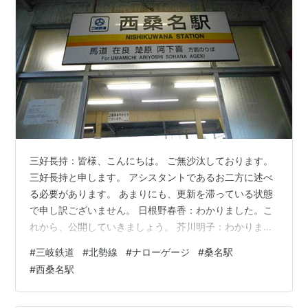
三好長持：皆様、こんにちは。 ご無沙汰しております。
三好長持と申します。 アシスタントであるお二方に述べ
る必要があります。 あまりにも、更新を滞っている状態
で申し訳ございません。 日根野春香：わかりました。こ
れから、公開していきましょう。 芥川明子：わかりまし
たわ。緊急事態宣言の間に行っている旅行記の事です
#
三岐鉄道
#
北勢線
#
ナローゲージ
#
桑名駅
わ。 三岐鉄道に桑名の名所の分が見られますわね。では
#
西桑名駅
始めましょうね。 芥川明子：西桑名駅は桑名駅の東側に
あります。 桑名駅で自由通路を設置している今も、同じ