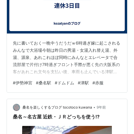
先に書いておく一晩中うだうだｗ6時過ぎ嫁に起こされる
みんなで大浴場今朝は昨日の男湯・女湯入れ替え湯、外
湯、源泉、あれこれほぼ同時にみんなとエレベータで合
流部屋で片付け7時過ぎフロント手際が悪く先の大阪系の
客があれこれ文句を支払い後、車雨も止んでいる津駅ま
で下の子を降ろして裏道をぐるり津ＩＣここから伊勢ま
#
伊勢神宮
#
桑名駅
#
ドムドム
#
津駅
#
赤服
で途中雨とか無事伊勢ＩＣ内宮まで駐車場危うしだった
がなんとか川沿いのとこに嫁の親が足とかが悪いのでゆ
っくりおかげ横丁とか10時過ぎ早めに食事手捏ねとか伊
•
勢うどんが一体になったのを鳥居手前で嫁の親がダウン
桑名を楽しくするブログ tocotoco kuwana
9年前
休息所で待ってもらい嫁と上の子とでぐるーりあの伊勢
桑名～名古屋 近鉄・ＪＲどっちを使う!?
参拝歩きを木々を見ながらあれこれ今日は荒祭宮…