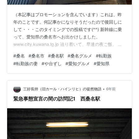
（本記事はプロモーションを含んでいます）これは、昨
年のことです。何記事かになりそうだったので後回しに
して・・・このタイミングでの投稿です(^^) 新幹線に乗
って、愛知県の桑名市へお出かけしました。
www.city.kuwana.lg.jp 辿り着いて、早速の夜ご飯。 や
台ずし 桑名駅前町 【住所】〒511-0079 三重県桑名市有
#
桑名
#
桑名市
#
桑名駅
#
桑名グルメ
#
転勤族
楽町５６−１ 【営業時間】16時00分～0時00分 えんがわ
#
転勤族の妻
#
や台ずし
#
愛知グルメ
#
愛知県
のユッケ。 美味すぎます！！！ お刺身の盛り合わせ☆
愛知といえば・・・な手羽先。 コショウがっつり多め。
ガリ入りチューハイが美味しかった。 初めて飲んだけど
ハマっちゃって、何杯もおかわりしちゃいました。 …
•
三好長持（旧カール・ハインリヒ）の徒然物語
6年前
緊急事態宣言の間の訪問記1 西桑名駅