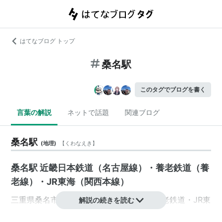
はてなブログ トップ
桑名駅
このタグでブログを書く
言葉の解説
ネットで話題
関連ブログ
桑名駅
(
地理
)
【
くわなえき
】
桑名駅 近畿日本鉄道（名古屋線）・養老鉄道（養
老線）・JR東海（関西本線）
三重県
桑名市
東方
にある
近畿日本鉄道
・
養老鉄道
・
JR東
解説の続きを読む
海
の共同使用駅。