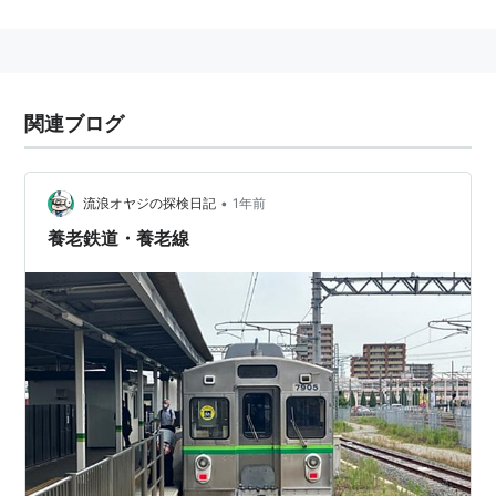
西口
は、
近畿日本鉄道
、
東口
は、
JR東海
が管理してい
る。
三岐鉄道
の「
西桑名駅
」が
東口
に隣接してある。
関連ブログ
＞＞
路線案内 近畿日本鉄道
＜＜
■
名古屋線
•
流浪オヤジの探検日記
1年前
伊勢中川駅
…
近鉄四日市駅
…
益生駅
←「
桑名駅
」→
近鉄長島駅
養老鉄道・養老線
…
近鉄名古屋駅
＞＞
路線案内 養老鉄道
＜＜
■
養老線
「
桑名駅
」→
播磨駅
…
養老駅
…
大垣駅
…
揖斐駅
＞＞
路線案内 JR東海
＜＜
■
関西線