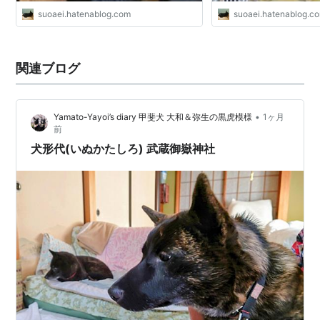
suoaei.hatenablog.com
suoaei.hatenablog.c
関連ブログ
•
Yamato-Yayoi’s diary 甲斐犬 大和＆弥生の黒虎模様
1ヶ月
前
犬形代(いぬかたしろ) 武蔵御嶽神社