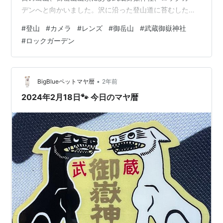
デンへと向かいました。沢に沿った登山道に苔むした
岩々が並ぶロックガーデンが今回のメインスポット。七
#
登山
#
カメラ
#
レンズ
#
御岳山
#
武蔵御嶽神社
代の滝や綾広の滝も見どころです。 PENTAX K-1 MarkⅡ
#
ロックガーデン
+ HD PENTAX-FA 31mmF1.8 LimitedISO800 , 1/40s,
f/4 , DNG ＜目次＞ 御岳山駅から出発。 日の出山へ向か
います。 日の出山の山頂。 武蔵御嶽神社と御岳山山頂。
御岳山の山頂標…
•
BigBlueペットマヤ暦
2年前
2024年2月18日🐾 今日のマヤ暦