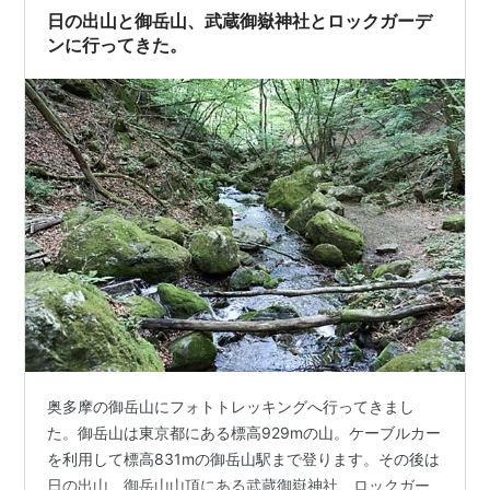
日の出山と御岳山、武蔵御嶽神社とロックガーデ
ンに行ってきた。
奥多摩の御岳山にフォトトレッキングへ行ってきまし
た。御岳山は東京都にある標高929mの山。ケーブルカー
を利用して標高831mの御岳山駅まで登ります。その後は
日の出山、御岳山山頂にある武蔵御嶽神社、ロックガー