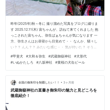
昨年(2025年)秋～冬に 撮り溜めた写真をブログに綴りま
す 2025.12.11(木) 宙ちゃんが、訪ねて来てくれました 抱
っこされた宙ちゃん、弥生ばぁちゃんが気になります 一
方、弥生さんはお昼寝から目覚めて・・ なんか、騒々し
い？？ んん？？ みたいな感じ・・ 気が付いた？ そうだ
よ、宙ちゃん来てるよ！！ このあと、弥生さんワンワン
#
甲斐犬
#
大和＆弥生
#
武蔵御嶽神社
#
犬形代
ワンワン！！ 警戒アラート出しまくりでした 弥生の声、
#
いぬかたしろ
#
八坂神社
#
黄桜の犬缶ビール
ものすごく久しぶりに聞いたなっ☆ 実は、宙ちゃん初お
目見えなんです☆ まだ、中身は子犬ちゃんです まぁ、既
に弥生(左)と同じ位の大きさでしたけどねっ 宙ちゃん、
来てくれてありがとう 弥生の体調を気遣って 青梅…
•
全国の御朱印を制覇したい！！
3ヶ月前
武蔵御嶽神社の直書き御朱印の魅力と見どころを
徹底紹介！