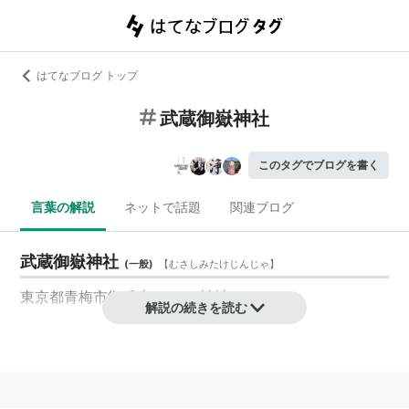
はてなブログ トップ
武蔵御嶽神社
このタグでブログを書く
言葉の解説
ネットで話題
関連ブログ
武蔵御嶽神社
(
一般
)
【
むさしみたけじんじゃ
】
東京都青梅市御岳山 にある神社。
解説の続きを読む