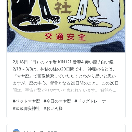
2月18日（日）のマヤ暦 KIN121 音響4 赤い龍 / 白い鏡
2/18～3/8は、神秘の柱の20日間です。 神秘の柱とは、
『マヤ暦』で画像検索していただくとわかり易いと思い
ますが、暦の中心、背骨となる20日間のこと。 この20日
間は、宇宙と繋がりやすいと言われています。 背筋をし
っかり伸ばして、前向きに過ごすようにしましょう！ ★
#
ペットマヤ暦
#
今日のマヤ暦
#
ドッグトレーナー
音響4 今日は「探求」がキーワード。 まずは自分自身の
#
武蔵御嶽神社
#
おいぬ様
ことを深く掘り下げてみてください。 自分の好きなこと
は何？ やりがいを感じることは何？ 深く掘り下げてみる
ことで、新たな気付きがあるはずです😊 ★赤い龍 20あ