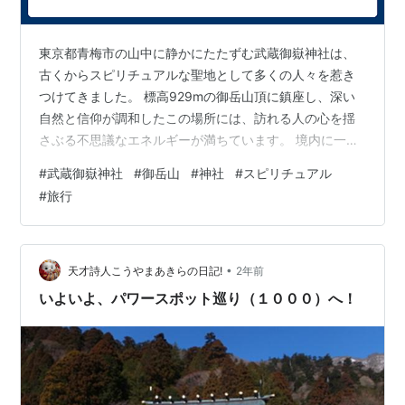
東京都青梅市の山中に静かにたたずむ武蔵御嶽神社は、
古くからスピリチュアルな聖地として多くの人々を惹き
つけてきました。 標高929mの御岳山頂に鎮座し、深い
自然と信仰が調和したこの場所には、訪れる人の心を揺
さぶる不思議なエネルギーが満ちています。 境内に一歩
足を踏み入れると、日常では感じられない静けさや高揚
#
武蔵御嶽神社
#
御岳山
#
神社
#
スピリチュアル
感に包まれ、魂が浄化されるような感覚を覚える人も少
#
旅行
なくありません。 恋愛や厄除け、浄化、龍神のご加護、
憑き物落としなどさまざまなスピリチュアルな体験やご
利益を求めて、多くの参拝者が足を運んでいます。 この
記事では、武蔵御嶽神社が持つスピリチュアルな魅力や
•
天才詩人こうやまあきらの日記!
2年前
実際の体験談、お守り・護符の意味、神秘現…
いよいよ、パワースポット巡り（１０００）へ！