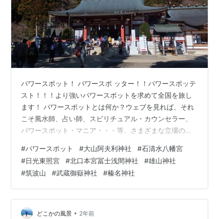
パワースポット！ パワースポ ッター！！パワースポッテ
スト！！！より強いパワースポットを求めて全国を旅し
ます！ パワースポットとは何か？ウェブを見れば、それ
こそ風水師、占い師、スピリチュアル・カウンセラー、
パワースポット・マニア・・・等、さまざまな立場の方
が独自の定義をもっておられるようです。このわたしも
#
パワースポット
#
大山阿夫利神社
#
石清水八幡宮
定義をもっていて、その定義は「与えられた限りある命
#
日光東照宮
#
北口本宮冨士浅間神社
#
雄山神社
を、精一杯生きていく上で、そのエネルギーを充電でき
#
筑波山
#
武蔵御嶽神社
#
榛名神社
る場所」というもの。具体的には、「こめかみ辺りに、
キーンという痛みがくる場所」を指します。この感覚は
わたし独自のものであり、ほかに聞いたことがないので
すが、その能力にはかなり自信をもっているので…
•
どこかの風景
2年前