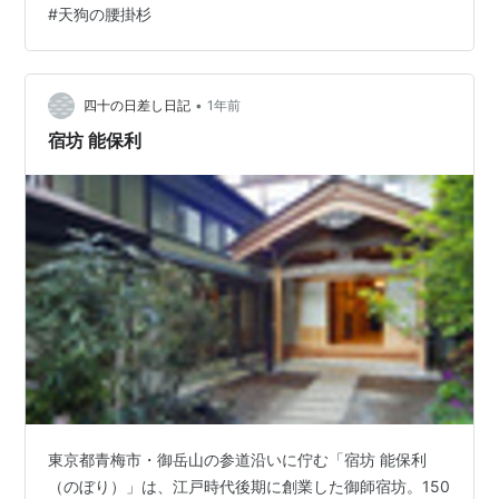
#
天狗の腰掛杉
迎える伝統的な宿） 特徴1日2組限定：静かで落ち着いた
時間を過ごせる 料理：四季の山菜や自家製野菜を使った
家庭的な料理 御岳山にも暑かった夏も終わりようやく秋
が訪…
•
四十の日差し日記
1年前
宿坊 能保利
東京都青梅市・御岳山の参道沿いに佇む「宿坊 能保利
（のぼり）」は、江戸時代後期に創業した御師宿坊。150