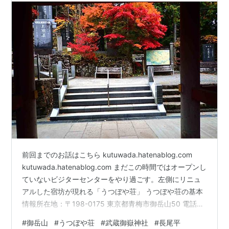
前回までのお話はこちら kutuwada.hatenablog.com
kutuwada.hatenablog.com まだこの時間ではオープンし
ていないビジターセンターをやり過ごす。左側にリニュ
アルした宿坊が現れる「うつぼや荘」 うつぼや荘の基本
情報所在地：〒198-0175 東京都青梅市御岳山50 電話：
0428-78-8462 チェックイン：15:00～17:00 チェック
#
御岳山
#
うつぼや荘
#
武蔵御嶽神社
#
長尾平
アウト：～10:00 宿泊スタイル：宿坊（御岳山参拝者を