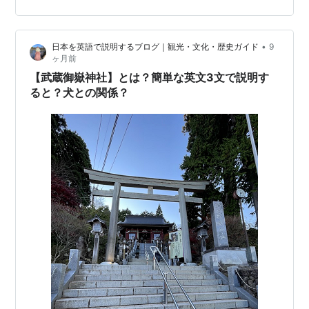
山駅～大鳥居 地図 境内の見どころを徹底紹介 境内案内
図 大鳥居 随神門 階段 銅鳥居 拝殿 本殿 常盤堅磐社 皇御
孫命社 神明社 大口真神社 奥宮遥拝所 このブログのイチ
•
日本を英語で説明するブログ｜観光・文化・歴史ガイド
9
オシ記事 御朱印以外のブログはこちらから 全国のうどん
ヶ月前
を制覇したい！ 世界の蒸留酒を制覇したい！ 「我が道」
【武蔵御嶽神社】とは？簡単な英文3文で説明す
を究め…
ると？犬との関係？