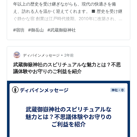
年以上の歴史を受け継ぎながらも、現代の快適さを備
え、訪れる人を温かく迎えてくれます。 ■ 歴史を受け継
ぐ静かな宿 創業は江戸時代後期。2010年に改築され、伝
統的な佇まいと現代的な快適さが調和しています。御岳
#
宿坊
#
御岳山
#
武蔵御嶽神社
山の自然と信仰に守られた特別な環境が魅力です。 ■ 和
の趣ある客室と安らぎの風呂 客室は全8室の和室。新館
には洗面所・トイレ付きの部屋もあり、ゆったりと過ご
•
せます。内風呂は男女別に設けられ、窓の外には緑が広
ディバインメッセージ
2年前
がり、まるで森林浴をしているかのような癒しの時間が
武蔵御嶽神社のスピリチュアルな魅力とは？不思
流れます。 ■ 山の幸を活かした…
議体験やお守りのご利益を紹介