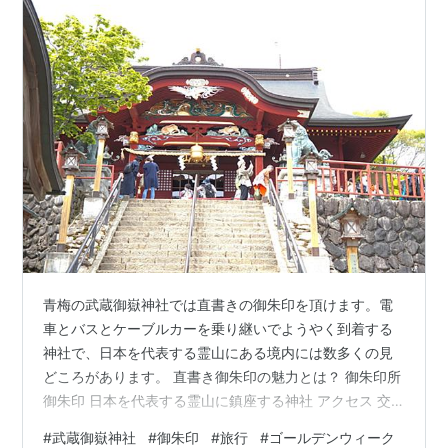
青梅の武蔵御嶽神社では直書きの御朱印を頂けます。電
車とバスとケーブルカーを乗り継いでようやく到着する
神社で、日本を代表する霊山にある境内には数多くの見
どころがあります。 直書き御朱印の魅力とは？ 御朱印所
御朱印 日本を代表する霊山に鎮座する神社 アクセス 交
通 ＪＲ御嶽駅～ケーブルカー御岳山駅 ケーブルカー御岳
#
武蔵御嶽神社
#
御朱印
#
旅行
#
ゴールデンウィーク