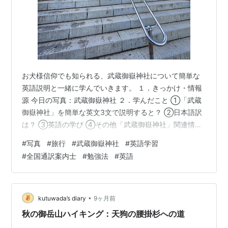
お犬様信仰でも知られる、武蔵御嶽神社について簡単な
英語説明と一緒に学んでいきます。 １．きっかけ・情報
源 今日の写真：武蔵御嶽神社 ２．学んだこと ①「武蔵
御嶽神社」を簡単な英文3文で説明すると？ ②日本語訳
は？ ③英語の学び ④その他「武蔵御嶽神社」関連情報
・武蔵御嶽神社の写真 ３．コメントと参考英語動画 ４．
#
写真
#
旅行
#
武蔵御嶽神社
#
英語学習
全国通訳案内士試験問題 ５．ブログ内リンク（トップペ
#
全国通訳案内士
#
勉強法
#
英語
ージ含む） １．きっかけ・情報源 今年は、手元にある写
真や本からも日本を英語と一緒に学んでいきます。 今回
の写真は、武蔵御嶽神社。 東京都青梅市の御岳山の頂上
にあります。 今日は、武蔵御嶽神社を英語で学びます。
•
kutuwada’s diary
9ヶ月前
今日の写真：武蔵御嶽…
秋の御岳山ハイキング：天狗の腰掛杉への道