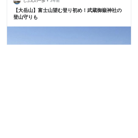
る氣神（紋章）の、一番最初にくるのが「赤い龍」。…
•
じぶんの一歩
3年前
【大岳山】富士山望む登り初め！武蔵御嶽神社の
登山守りも
◆２０２４年１月６日（土） 登り初めは大岳山。 大岳山
を正面に青梅市内を走行中。 ■９時１０分 御嶽登山鉄道