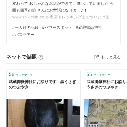
変わって おしゃれなお店ができて、進化していました 今
回も四季の旅 さんにお世話になりました❗️
www.shikiclub.co.jp 奥宮トレッキングまでやりとげまし
た👍 四季の旅号は広々していて スマホ充電用のコンセン
#
一人旅の記録
#
パワースポット
#
武蔵御嶽神社
トもついてます このバスに当たったらラッキー🎶 道中、
#
バスツアー
地震雲のようなものが出てました ちょっと怖い ケーブル
カーに乗り換えて神社入口へ 本殿はスルーして奥宮へ向
かいます ケーブルカーの降りた駅で 【テレビの影響で昨
ネットで話題
もっと見る
日は凄く混雑していて 夕方帰りのケーブルカーは長蛇
の…
56
55
ブックマーク
ブックマーク
武蔵御嶽神社にお詣りです - 黒うさぎ
武蔵御嶽神社にお詣り…
のつぶやき
うさぎのつぶやき