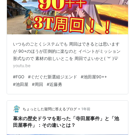
いつものごとくシステムでも 周回はできるとは思います
が 90+のほうが圧倒的に楽なのと イベントがミッション
形式なので 素材の欲しいとこを 周回でよいかと( ˙꒳​˙ )💡
youtu.be
#
FGO
#
ぐだぐだ新選組ジエンド
#
池田屋90++
#
池田屋
#
周回
#
近藤勇
•
ちょっとした疑問に答えるブログ
1年前
幕末の歴史ドラマを彩った「寺田屋事件」と「池
田屋事件」：その違いとは？