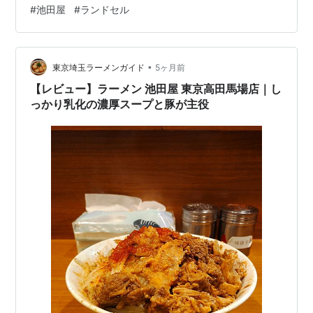
饅頭も購入 小学校入学準備を開始 そんな娘も今年から幼
#
池田屋
#
ランドセル
稚園で言うところの年長さん、来年はいよいよ小学生で
す。昨年から始めているベネッセの「こどもちゃれん
じ」は4月号から「じゃんぷ」になり、そして早々に「チ
•
ャレンジ1ねんせい」の案内が。早期に申し込みをすると
東京埼玉ラーメンガイド
5ヶ月前
「1ねんせいじゅんびボックス」が夏頃に届きます。 娘は
【レビュー】ラーメン 池田屋 東京高田馬場店｜し
こ…
っかり乳化の濃厚スープと豚が主役