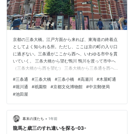
京都の三条大橋。江戸方面から来れば、東海道の終着点
としてよく知られる所。ただし、ここは京の町の入り口
に過ぎない。三条通がここから西へ、いわゆる市中を貫
いていく。 三条大橋から望む鴨川 鴨川を渡って市中へ
（三条大橋から西を望む） 三条大橋から三条通を西へす
ぐ、三条小橋がある。三条大橋が架かる鴨川に並行して
#
三条通
#
三条大橋
#
三条小橋
#
高瀬川
#
木屋町通
流れる高瀬川（江戸時代に舟運のために開削された人口
#
堀川通
#
祇園祭
#
京都文化博物館
#
中京郵便局
河川）に架かる橋。高瀬川に沿う木屋町通りは居酒屋や
#
池田屋
バーが並ぶ京都きっての飲み屋街。通り名の由来は、高
瀬川の舟運で運ばれた材木を扱う商家が集まっていたこ
とによる。 三条小橋 高瀬川 木屋町通 三条大橋から河原
町三条交差点までの間は三条小橋商店街。東…
•
幕末の漢たち
1年前
龍馬と歳三のすれ違いを探る-03-