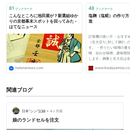
81
48
ブックマーク
ブックマーク
こんなところに池田屋が？新選組ゆか
塩麹（塩糀）の作り方
りの京都幕末スポットを回ってみた -
造
はてなニュース
計算機の使い方 ・おすす
（生大豆1に対して麹2）
す。 ・作りたい味噌の量
噌、合わせ味噌、麦味噌
します。麹量と生大豆は
汁は米・麦・合せ別に計算
hatenanews.com
www.ikedayamiso.c
材料から作りたい味噌の
す。(例）大豆の量を入力..
関連ブログ
•
日本“シン”記録
4ヶ月前
娘のランドセルを注文