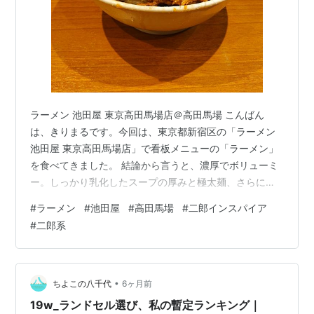
ラーメン 池田屋 東京高田馬場店＠高田馬場 こんばん
は、きりまるです。今回は、東京都新宿区の「ラーメン
池田屋 東京高田馬場店」で看板メニューの「ラーメン」
を食べてきました。 結論から言うと、濃厚でボリューミ
ー。しっかり乳化したスープの厚みと極太麺、さらに肉
量まで容赦なしの二郎インスパイアです。1時間待ちは当
#
ラーメン
#
池田屋
#
高田馬場
#
二郎インスパイア
たり前という評判にも納得の行列店でした。 基本情報 ・
#
二郎系
店名：ラーメン 池田屋 東京高田馬場店・最寄り／エリ
ア：高田馬場駅 徒歩約5分（東京都新宿区）・住所：東
京都新宿区下落合1-3-13・営業時間：11:00～14:30／
17:00～21:00・定休日：木曜・注文方式／支払い：券売
•
ちよこの八千代
6ヶ月前
機（先食…
19w_ランドセル選び、私の暫定ランキング｜