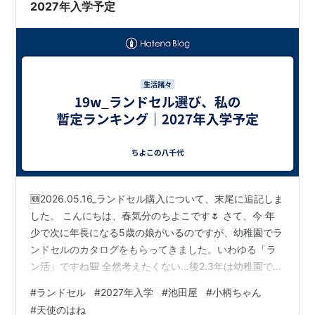
2027年入学予定
🆕2026.05.16_ランドセル購入について、末尾に追記しま
した。 こんにちは、春気分のちよこです🌷 さて、今 年
少で次に年長になる5歳の娘がいるのですが、幼稚園でラ
ンドセルのカタログをもらってきました。いわゆる「ラ
ン活」ですね🎒 全然考えたくない…後2.3年は幼稚園で良
くない？なんて思いますが、目を背けていても仕方あり
#
ランドセル
#
2027年入学
#
池田屋
#
小柄ちゃん
ません。母から「あんただって年長さんの時に買って嬉
#
天使のはね