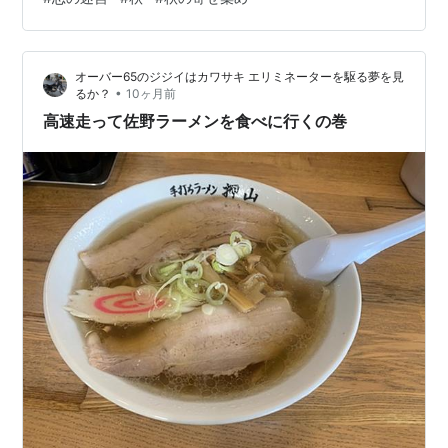
塩と胡椒のおにぎりにアクセントとして挟んでも美味い
のだ。 甘酒はレンジで温めて。 ん！ 我ながら良い選択
だった。 合う。 本を広げる。 一昨日、ゴミの山になっ
オーバー65のジジイはカワサキ エリミネーターを駆る夢を見
ている自室の机の上で探し物し…
•
るか？
10ヶ月前
高速走って佐野ラーメンを食べに行くの巻