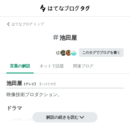
はてなブログ トップ
池田屋
このタグでブログを書く
言葉の解説
ネットで話題
関連ブログ
池田屋
(
テレビ
)
【
いけだや
】
映像技術プロダクション。
ドラマ
解説の続きを読む
金田一少年の事件簿
サイコメトラーEIJI