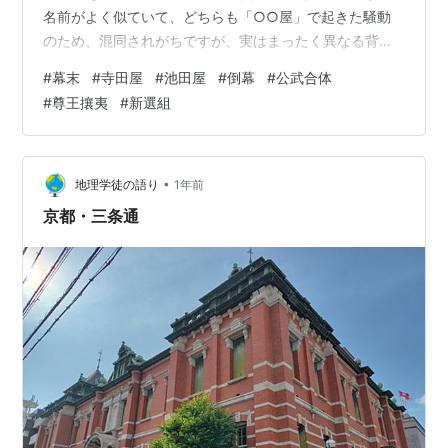
名前がよく似ていて、どちらも「○○屋」で起きた騒動
のため、混同されがちですが、実はまったく異なる背景
と意味を持つ事件です。 この記事では、両者の違いを歴
#
幕末
#
寺田屋
#
池田屋
#
倒幕
#
公武合体
史的背景から丁寧に解き明かし、事件に関わった人物や
#
尊王攘夷
#
新選組
その後の影響まで、詳しくご紹介します。 寺田屋事件と
は？「討幕派の衝突」としての意義 寺田屋事件は、実は
2度あります。しかし、一般に有名なのは1862年に起き
た方の事件で、これは「薩摩藩の内紛」として知られて
•
地理学徒の語り
1年前
います。 舞台は京都・伏見にあった旅館「…
京都・三条通