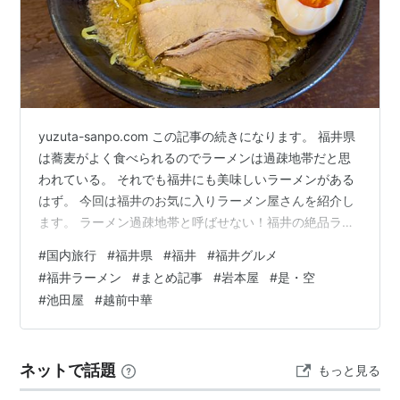
カクレカラクリ
ゴッドハンド輝
池田屋
(
一般
)
【
いけだや
】
池田屋事件
（池田屋事変・池田屋騒動） の舞台。
yuzuta-sanpo.com この記事の続きになります。 福井県
新選組隊士約10人が、京の街に火を放とうとしていた尊
は蕎麦がよく食べられるのでラーメンは過疎地帯だと思
攘派浪士約20人を襲撃、殺傷・捕縛した。
われている。 それでも福井にも美味しいラーメンがある
現在池田屋の跡地はパチンコ屋
*1
になっている。
はず。 今回は福井のお気に入りラーメン屋さんを紹介し
ます。 ラーメン過疎地帯と呼ばせない！福井の絶品ラー
メンを味わえ！ 岩本屋 つけ麺 是・空 一二三の夜明け。
*1
:
閉店？
#
国内旅行
#
福井県
#
福井
#
福井グルメ
池田屋 福井店 甲来 越前中華 はなみや らーめんムラナカ
#
福井ラーメン
#
まとめ記事
#
岩本屋
#
是・空
麺の坊 もり伝 麺屋 輝之介 ラーメン過疎地帯と呼ばせな
#
池田屋
#
越前中華
い！福井の絶品ラーメンを味わえ！ 岩本屋 まず紹介する
のは、福井が発祥で北陸三県に店舗がある「岩本屋」さ
ん。 本店は福井駅から車で10分ほどの場所にある…
ネットで話題
もっと見る