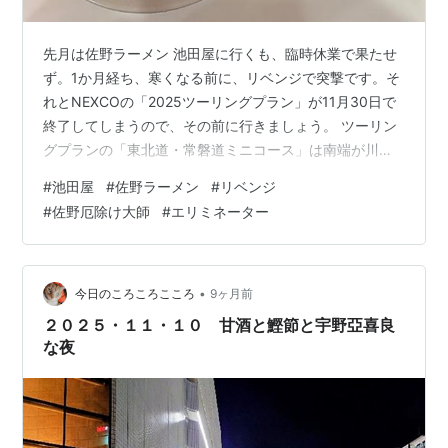
先月は佐野ラーメン 池田屋に行くも、臨時休業で果たせ
ず。1か月経ち、寒くなる前に、リベンジで突撃です。そ
れとNEXCOの「2025ツーリングプラン」が11月30日で
終了してしまうので、その前に行きましょう。 ツーリン
グプランの「東北道・常磐道ミニコース」は南端が川口
中央ICか、三郷南ICです。過去2回は川口中央ICから乗り
#
池田屋
#
佐野ラーメン
#
リベンジ
ました。しかし、川口中央ICまでの下道が混んでいて結
#
佐野厄除け大師
#
エリミネーター
構時間がかかります。今回は三郷南ICから乗ることにし
ます。Google Mapsに指示されるまま、江東区から葛飾
区を通っていきます。途中唯一撮れた写真。辰巳あたり
か？ 高速に乗る前に、ちょっとトイレ休憩。結果、これ
•
今日のころころこころ
9ヶ月前
が功を奏し…
２０２５・１１・１０ 甘酒と鰹節と宇野亞喜良
な夜