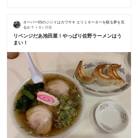
しそうに背負って出かけてたわよ」なんて言われて、遊
びの一環になるなら…と、とりあえず有名どころのカタ
ログを集めることにしました。 すぐ見たい、ちょっと見
オーバー65のジジイはカワサキ エリミネーターを駆る夢を見
たい方はそれぞれデジタルカタログも出ています。わた
•
るか？
8ヶ月前
しの場合は、画面をちょこ…
リベンジだあ池田屋！やっぱり佐野ラーメンはう
まい！