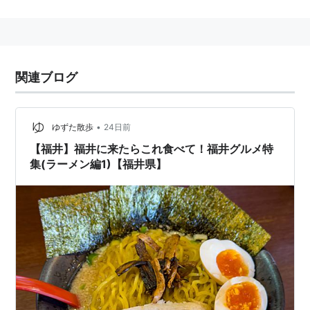
ぼくらの勇気 未満都市
ハルモニア この愛の涯て
東京ワンダーホテル
関連ブログ
東京ワンダーツアーズ
ケイゾク
ブラック・ジャック
•
ゆずた散歩
24日前
池袋ウエストゲートパーク
【福井】福井に来たらこれ食べて！福井グルメ特
集(ラーメン編1)【福井県】
ハンドク!!!
愛なんていらねえよ、夏
Stand Up!!
世界の中心で、愛をさけぶ
四谷くんと大塚くん/天才少年探偵登場の巻
H2〜君といた日々
白夜行
ROOKIES