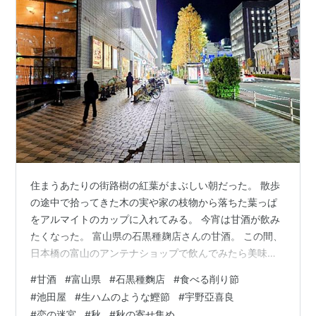
住まうあたりの街路樹の紅葉がまぶしい朝だった。 散歩
の途中で拾ってきた木の実や家の枝物から落ちた葉っぱ
をアルマイトのカップに入れてみる。 今宵は甘酒が飲み
たくなった。 富山県の石黒種麹店さんの甘酒。 この間、
日本橋の富山のアンテナショップで飲んでみたら美味し
かったのだった。 つまみというかお茶請けというか、鰹
#
甘酒
#
富山県
#
石黒種麴店
#
食べる削り節
節にした。 伊勢佐木町の有隣堂さんで売っているハムの
#
池田屋
#
生ハムのような鰹節
#
宇野亞喜良
ような鰹節®食べる削り節。 これ、品良い塩加減だから
#
恋の迷宮
#
秋
#
秋の寄せ集め