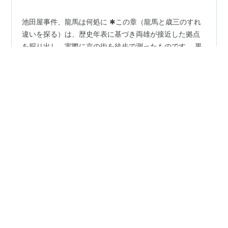
池田屋事件、龍馬は何処に ✱この章（龍馬と歳三のすれ
違いを探る）は、歴史年表に基づき両雄が接近した拠点
を探り出し、実際に京の街を徒歩で測ったものです。 黒
龍丸船上と池田屋 その間の距離 測り知れず ◆土方歳三 /
文久４年６月５日、京都三条河原町の旅館池田屋に集ま
った肥後の宮部鼎蔵(みやべ ていぞう)、長州の吉田稔麿
#
新選組
#
池田屋
#
黒竜丸
#
坂本龍馬
#
蝦夷地開拓
(よしだ としまろ)、土佐の北添佶麿(きたぞえ きつま)、
神戸海軍操練所塾生・望月亀弥太(もちづき かめやた)ら
約30名の尊攘派を、近藤勇以下新選組隊士が、京都守護