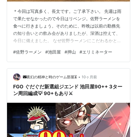
＊今回は写真多く、長文です。ご了承下さい。 先週は雨
で果たせなかったので今日はリベンジ。佐野ラーメンを
食べに行きましょう。そのために、昨晩は以前の勤務先
の知り合いとの飲み会がありましたが、深酒は控えて、
今日に備えました。 なぜ佐野ラーメンにこだわるかとい
うと、10年程前、佐野市の隣の足利市に単身赴任してお
#
佐野ラーメン
#
池田屋
#
押山
#
エリミネーター
り、時々佐野ラーメンを食べに行ってました。6月には
W230を走らせ、当時一番のお気に入りの蕎麦屋へ行った
のでした。 noshishi1959.hatenablog.com 今回は佐野ラ
•
ーメン編です。 朝起きると晴天！バイク日和じゃ。問題
🌃夜幻の精神と時のゲーム部屋⏳
10ヶ月前
は着るもの（ウェア）です。佐野の最高気温予報は
FGO ぐだぐだ新選組ジエンド 池田屋90++ 3ター
25℃。夏日…
ン周回編成💡 90+もあり⚔️