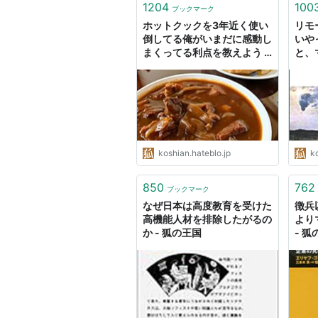
1204
100
ブックマーク
ホットクックを3年近く使い
リモ
倒してる俺がいまだに感動し
いや
まくってる利点を教えよう -
と、
狐の王国
っち
koshian.hateblo.jp
ko
850
762
ブックマーク
なぜ日本は高度教育を受けた
徴兵
高機能人材を排除したがるの
より
か - 狐の王国
- 狐