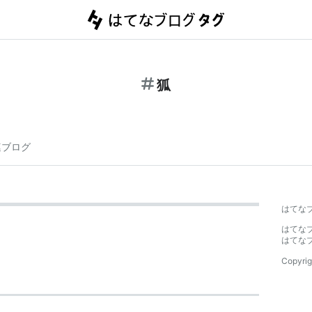
狐
連ブログ
はてな
はてな
はてな
Copyrig