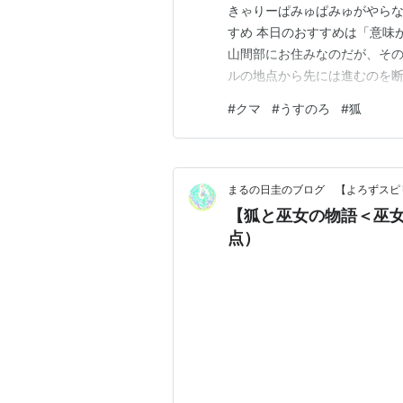
きゃりーぱみゅぱみゅがやらな
すめ 本日のおすすめは「意味
山間部にお住みなのだが、そ
ルの地点から先には進むのを断
すのろ が店員さんの８割の労
#
クマ
#
うすのろ
#
狐
ので「うすのろ専用店」を作れ
味がない 昔使っていた海外製
まるの日圭のブログ 【よろずスピ
【狐と巫女の物語＜巫
点）