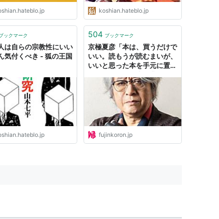
shian.hateblo.jp
koshian.hateblo.jp
504
ブックマーク
ブックマーク
人は自らの宗教性にいい
京極夏彦「本は、買うだけで
ん気付くべき - 狐の王国
いい。読もうが読むまいが、
いいと思った本を手元に置い
ておくだけで人生は豊かにな
る」 連載・私の書いた本～
京極夏彦『狐花 葉不見冥府
路行』｜教養｜婦人公論.jp
shian.hateblo.jp
fujinkoron.jp