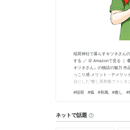
稲荷神社で暮らすキツネさんの
する ／ 🛒 Amazonで見る
キツネさん』の物語の魅力 作
っこり感 メリット・デメリッ
台にした“癒し系和風ファンタ
ツネと人間の交流を描いた、 
#
稲荷
#
狐
#
和風
#
癒し
#
です。 稲荷神社を舞台にした
間との交流を描く優しい…
ネットで話題