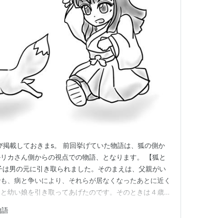
再び掲載しておきまs。 前回挙げていた物語は、狐の側か
リカさん側からの視点での物語、となります。 【狐と
子は男の元に引き取られました。そのまえは、父親がい
でも、病と争いにより、それらが居なくなったあとに近く
にと幼い娘を引き取ってあげたのです。そのときは４歳に
よって、大切に育てられました。昔の記憶は曖昧にな
物語
って育っていったのです。男は、日常生活の中で食べるも