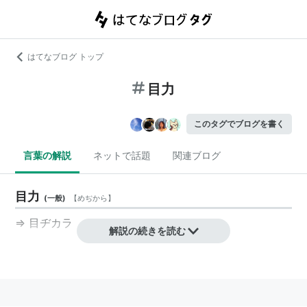
はてなブログ トップ
目力
このタグでブログを書く
言葉の解説
ネットで話題
関連ブログ
目力
(
一般
)
【
めぢから
】
⇒
目ヂカラ
解説の続きを読む