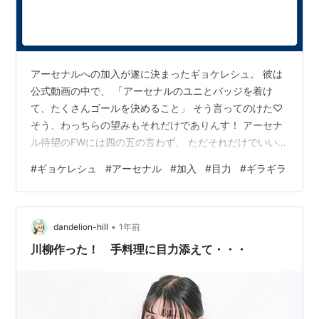
アーセナルへの加入が遂に決まったギョケレシュ。 彼は
公式動画の中で、 「アーセナルのユニとバッジを着け
て、たくさんゴールを決めること」 そう言ってのけた♡
そう、わっちらの望みもそれだけでありんす！ アーセナ
ル待望のFWには四の五の言わず、 ただそれだけでいい‼︎
ヴィクトル ギョケレシュViktor って意味は勝者でしょ？
#
ギョケレシュ
#
アーセナル
#
加入
#
目力
#
ギラギラ
往年の名画『カサブランカ』のヒロイン イルザ(by イン
グリッド・バーグマン)の夫ヴィクター・ラズロは第二次
世界大戦下、ナチスドイツに対する地下組織を率いる革
•
命家。映画の中で、イルザは夫ラズロのことを「ヴィク
dandelion-hill
1年前
ター」って呼んでるのよ。最後、モロッコ カサブランカ
川柳作った！ 手料理に目力添えて・・・
の空港からリスボ…