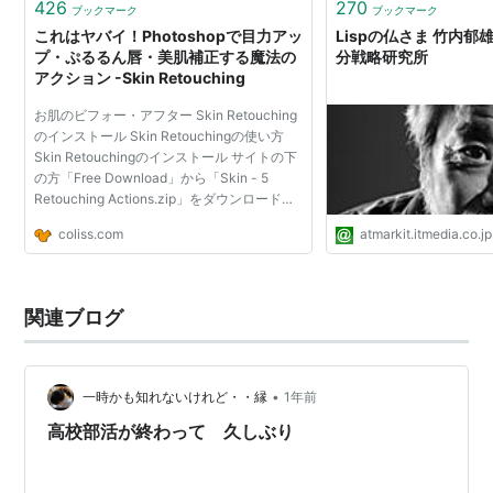
426
270
ブックマーク
ブックマーク
これはヤバイ！Photoshopで目力アッ
Lispの仏さま 竹内郁雄
プ・ぷるるん唇・美肌補正する魔法の
分戦略研究所
アクション -Skin Retouching
お肌のビフォー・アフター Skin Retouching
のインストール Skin Retouchingの使い方
Skin Retouchingのインストール サイトの下
の方「Free Download」から「Skin - 5
Retouching Actions.zip」をダウンロードし
ます。 5 Skin Retouching Photoshop
coliss.com
atmarkit.itmedia.co.jp
Actions 「Skin - 5 Retouching
Actions.zip」を解凍します。 Skin by S...
関連ブログ
•
一時かも知れないけれど・・縁
1年前
高校部活が終わって 久しぶり