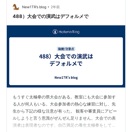
は勿論だが、首筋を伸ばし目の奥からほとばしる目力で
•
New1TR’s blog
2年前
決めて欲しい。 ②済んだ動作は忘れ、次の動作…
488）大会での演武はデフォルメで
もうすぐ太極拳の県大会がある。教室にも大会に参加す
る人が何人もいる。大会参加者の熱心な練習に対し、先
生から下記の様な注意が有った。 観客や審査員にアピー
ルしようと言う意識がぜんぜん足りません。大会での表
演者は表現者なのです。自己満足の養生太極拳をしてい