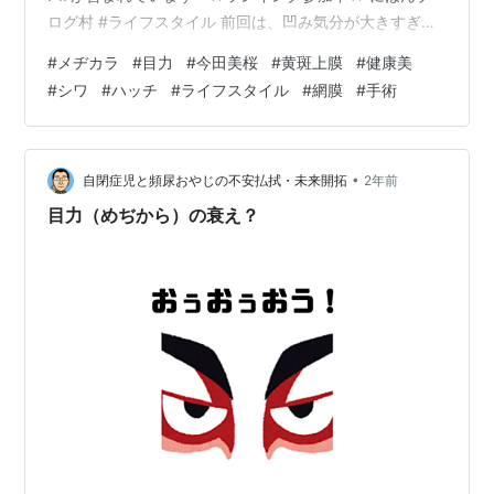
ログ村 #ライフスタイル 前回は、凹み気分が大きすぎ
て、そちらのジャーナリングの意味合いもあったのか、
#
メヂカラ
#
目力
#
今田美桜
#
黄斑上膜
#
健康美
ただ、ただ、残念な僕の胸の内をひたすら、書き綴った
#
シワ
#
ハッチ
#
ライフスタイル
#
網膜
#
手術
感じになってしまった。結果、全く役に立たない、読者
の利にならない記事になったと反省した。 ジャーナリン
グ関連リンク hatch51.com そう、凹み気分で暗くならな
いように！ということと、読者に役立ち感を感じてもら
•
自閉症児と頻尿おやじの不安払拭・未来開拓
2年前
いたい気持ちから…
目力（めぢから）の衰え？