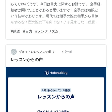
ゅくりゆい)です。今日は目力に関するお話です。 空手経
験者は聞いたことがあると思いますが、空手には着眼と
いう技術があります。現代では組手の際に相手から目線
を切るな！型の際に下を向くな！よそ見するな！程度の
認識で伝えられています。 しかし、昔の空手は五体の他
#
武道
#
目力
#
メンタリズム
に声でも目でも使えるものは何でも使えという精神でし
た。 そのため、夜空を見上げて星を着眼でにらみ落と
せ！浜に行って海を割るつもりで気合を出せ！と言って
•
実際にそのような稽古を行っていました。 私の空手の師
ヴォイトレレッスンの日々
2年前
範がかつて所属していた沖縄の道場では道場の壁に穴が
レッスンからの声
開くまで着眼をやらされました。これはもち…