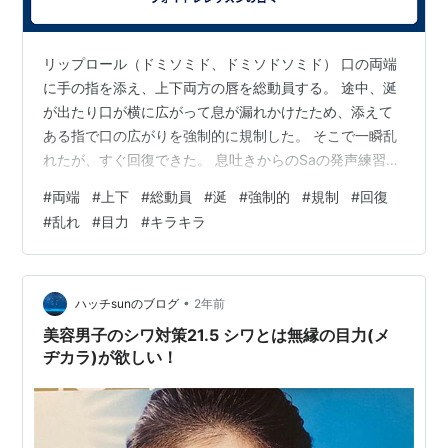
リップロール（ドミソミド、ドミソドソミド） 口の両端
に手の指を添え、上下両方の唇を総動員する。 途中、涎
が出たり口が横に広がって息が漏れかけたため、添えて
ある指で口の広がりを強制的に規制した。 そこで一瞬乱
れたが、すぐ回復できた。 息吐きからのSaの発声練習
（ドソミド） 顎の動き、ｓの発音、体の姿勢を意識して
#
両端
#
上下
#
総動員
#
涎
#
強制的
#
規制
#
回復
発声した。 途中から「目力」を意識するようになった。
#
乱れ
#
目力
#
キラキラ
睨み付けるのではなく、喜びや興奮のときに目がキラキ
ラするようなイメージで「目力」を込めてみた。 自分で
は瞬きせずにできているかどうか気掛かりだったが、で
きていた。 顔の左側に偏って力が入る分、右側が脱力し
•
ハッチsunのブログ
2年前
て口角が下がっており、それが滑舌…
美容男子のシワ対策21.5 シワとは無縁の目力(メ
ヂカラ)が欲しい！