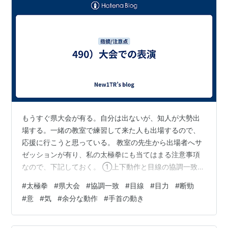
もうすぐ県大会が有る。自分は出ないが、知人が大勢出
場する。一緒の教室で練習して来た人も出場するので、
応援に行こうと思っている。 教室の先生から出場者へサ
ゼッションが有り、私の太極拳にも当てはまる注意事項
なので、下記しておく。 ①上下動作と目線の協調一致
に”目力”ある決めポーズ昇段試験では動作が細切れになっ
#
太極拳
#
県大会
#
協調一致
#
目線
#
目力
#
断勁
て居ても、一つ一つが正しければ良かった。大会では断
#
意
#
気
#
余分な動作
#
手首の動き
勁はご法度で、ゴツゴツしない滑らかな動きをする中に
も、決める所はちゃんと決めて居る事が求められる。そ
の為には見せ場となる所は、上下動作と目線の協調一致