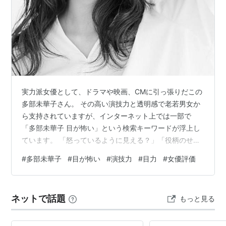
実力派女優として、ドラマや映画、CMに引っ張りだこの
多部未華子さん。 その高い演技力と透明感で老若男女か
ら支持されていますが、インターネット上では一部で
「多部未華子 目が怖い」という検索キーワードが浮上し
ています。 「怒っているように見える？」「役柄のせ
い？」と、彼女の印象について疑問を抱くユーザーも少
#
多部未華子
#
目が怖い
#
演技力
#
目力
#
女優評価
なくないようです。 これは決して彼女の性格や容姿が否
定されているわけではなく、むしろ感情を瞳だけで表現
できる「卓越した演技技術」の証でもあります。 本記事
ネットで話題
もっと見る
では、多部未華子さんの目が怖いと言われる具体的な要
因から、目元の変化に関する噂、そして彼女の「目」が
作品に与える影響について、多角的な視点で徹…