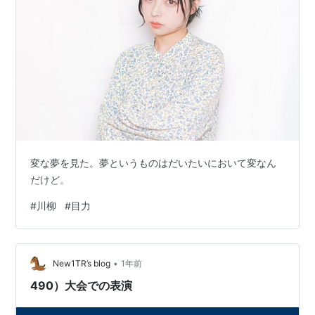
変な夢を見た。夢というものはだいたいにおいて変なん
だけど。
#
川柳
#
目力
•
New1TR’s blog
1年前
490）大会での表演