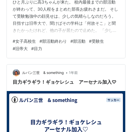
ひと月ぶりに高3ちゃんが来た。 校内最後までの部活動
が終わって、30人程をまとめた部長お疲れさまだ。 そし
て受験勉強中の顔見せは、少しの気晴らしなのだろう。
目指すは旧帝大で、聞けばその学科は「何故そこ」と聞
きたかったけれど、他の子が居たので止めた。 「少し太
ったー」は女の子らしい会話で、でも50㎏オーパではな
#
女子高校生
#
部活動終わり
#
部活動
#
受験生
いと言う。 横の高1ちゃんに、「〇〇やせたよね」とも。
#
旧帝大
#
目力
その会話を聞きながら見た高1ちゃん。 誰に似ているかと
考えて、若い頃の宮沢りえか広瀬すずかなと。 でも2人
より顔小さい、えら張っていない。 最大の違いは濃く く
っきりとした眉と目との近さで、小3時初めて見たその容
•
ルパン三世 & something
1年前
姿に怖い程の目力を感…
目力ギラギラ！ギョケレシュ アーセナル加入♡