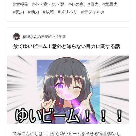
ても駄目です。定式の形とその経路が正しくても、心・
#
太極拳
#
心・意・気・勁
#
心の窓
#
目力
#
意思力
意・気・勁 が上手に表現出来て居なければ、感動を与え
#
気力
#
勁力
#
放鬆
#
メリハリ
#
デフォルメ
る事も出来ませんし、大会で良い評価もして貰えませ
ん。 如何にすれば 心・意・気・勁 を上手に表現できる
のか。似顔絵と同じです。きっちりと特徴をとらえ、誇
張/強調して簡略化/省略化した表現で、デフォルメするこ
•
宿理さんの日記帳
2年前
とも必要なのです。 目は心の窓です。心が…
放てゆいビーム！意外と知らない目力に関する話
皆様こんにちは、目からゆいビームを出せる宿理結以(し