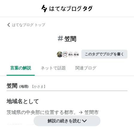
はてなブログ トップ
笠間
このタグでブログを書く
言葉の解説
ネットで話題
関連ブログ
笠間
(
地理
)
【
かさま
】
地域名として
茨城県
の中央部に位置する都市。→
笠間市
解説の続きを読む
笠間駅 JR東日本（水戸線）