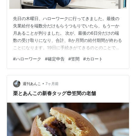
先日の木曜日、ハローワークに行ってきました。最後の
失業給付を端数分だけもらうつもりでいたら、もう一か
月あることが判りました。 次が、最後の6日分だけの端
数の受け取りになり、合計、8か月間の給付期間が終わる
ことになります。19日に手続きがてきるのとのことで、
早速行って終わらせるつもりです。 家内の看病もしなが
#
ハローワーク
#
確定申告
#
笠間
#
カロート
らでしたので、この給付金は非常に助かりました。 ハロ
ーワクーの方々も、無理に仕事を勧めようとはせず、こ
ちらの事情を斟酌してくれながら、いろいろな話をして
•
くれたことは、有難かったです。 あと、失業給付の場合
週刊あんこ
7ヶ月前
は非課税であることも助かります。お陰で、確定申告で
栗とあんこの新春タッグ😎笠間の老舗
少し税金が戻ってくることになりました。…