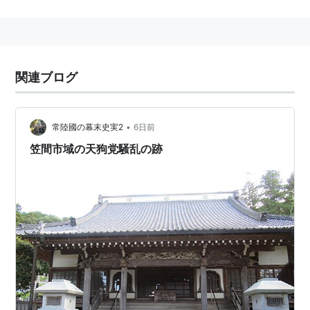
茨城県笠間市下市毛
に存在する、
JR東日本
の駅。→
笠
間駅
○
リスト
：
駅キーワード
関連ブログ
•
常陸國の幕末史実2
6日前
笠間市域の天狗党騒乱の跡