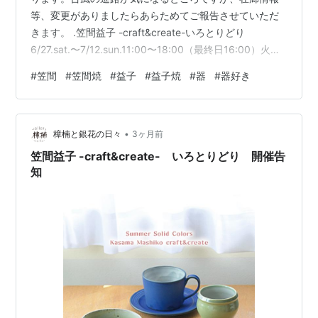
等、変更がありましたらあらためてご報告させていただ
きます。 .笠間益子 -craft&create-いろとりどり
6/27.sat.〜7/12.sun.11:00〜18:00（最終日16:00）火曜/
水曜 定休 矢口桂司 6/28在廊@keijiyaguchi菅谷太良 初日
#
笠間
#
笠間焼
#
益子
#
益子焼
#
器
#
器好き
在廊@sugayatakayoshi数納賢一 7/5在廊
utsuwa_plusplus戸田奈月 初日・6/28在廊
@moon_natsuki31 web展示7/4.sat.20:00～
•
7/12.sun.16:00 coordi…
樟楠と銀花の日々
3ヶ月前
笠間益子 -craft&create- いろとりどり 開催告
知