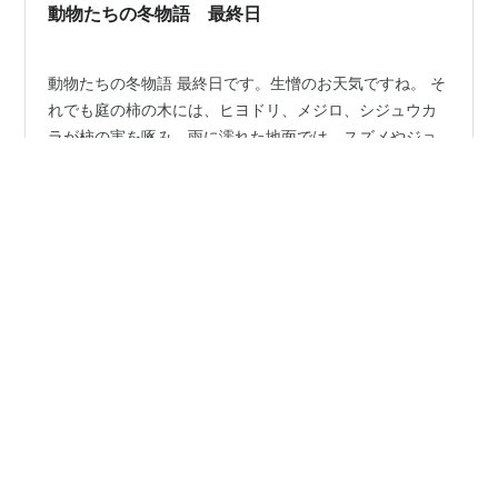
びっくり⇒ゆっくり⇒じっくり・・・…
動物たちの冬物語 最終日
動物たちの冬物語 最終日です。生憎のお天気ですね。 そ
れでも庭の柿の木には、ヒヨドリ、メジロ、シジュウカ
ラが柿の実を啄み、雨に濡れた地面では、スズメやジョ
ウビタキたちが、せわしなく動き回っています。 本日オ
ープン時の会場の様子です。少し寂しくなってしまいま