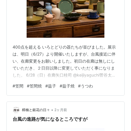
400点を超える いろとどりの器たちが並びました。展示
は、明日（6/27）より開催いたしますが、台風接近に伴
い、在廊変更をお願いしました。初日の在廊は無しにし
ていただき、２日目以降に変更していただく事になりま
した。 6/28（日）在廊矢口桂司 @keijiyaguchi菅谷太良
@sugayatakayoshi戸田奈月
#
笠間
#
笠間焼
#
益子
#
益子焼
#
うつわ
@moon_natsuki317/5（日）在廊数納賢一お客様の来廊
に関しても安全を第一にしてください。公共交通機関が
止まることがあるかもしれません。お車での来廊予定の
•
方は、駐車場はありますが、細心の注意をお願い致しま
樟楠と銀花の日々
2ヶ月前
す。 作品も多く、展示期間も7/12まであります。どう
台風の進路が気になるところですが
ぞ、ご無…