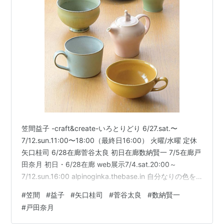
笠間益子 -craft&create-いろとりどり 6/27.sat.〜
7/12.sun.11:00〜18:00（最終日16:00） 火曜/水曜 定休
矢口桂司 6/28在廊菅谷太良 初日在廊数納賢一 7/5在廊戸
田奈月 初日・6/28在廊 web展示7/4.sat.20:00～
7/12.sun.16:00 alpinoginka.thebase.in 自分なりの色を
探求しながら多くの色幅を操り作陶している笠間と益子
#
笠間
#
益子
#
矢口桂司
#
菅谷太良
#
数納賢一
で作陶する作家の企画展です。coordinate：雨海商店 ギ
#
戸田奈月
ャラリー樟樟さいたま市大宮区北袋町1-147048-641-