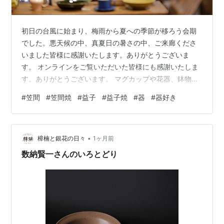
初日の台風に始まり、梅雨から夏への季節が移ろう会期
でした。悪天候の中、真夏日の暑さの中、ご来廊くださ
いました皆様に感謝いたします。ありがとうございま
す。 オンラインをご覧いただいた皆様にも感謝いたしま
す。ありがとうございます。 マグカップや花器、鉢物な
ど、出品作が被ったアイテムも多く、何にするか、何色
#
笠間
#
笠間焼
#
益子
#
益子焼
#
器
#
器好き
にするか、悩ましい展示でしたね（笑４回も足を運んで
くださったお客間もいたり、オンラインでも複数回、購
入してくだった方もいて、いつも以上に嬉しかったで
•
す。 参加してくれた４名の作家。笠間と益子、関東の人
樟楠と銀花の日々
1ヶ月前
気産地ですが、ライバルも多い地域、それぞれの個性を
数納賢一さんのいろとどり
出していかないと埋もれてしまう怖さがあります。テ…