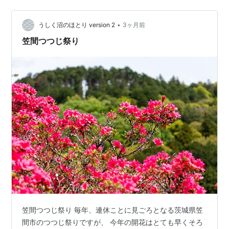
9156 ランキング参加中うつわ、器、陶器、食器。 ラン
キ…
•
うしく沼のほとり version 2
3ヶ月前
笠間つつじ祭り
笠間つつじ祭り 毎年、連休ことに見ごろとなる茨城県笠
間市のつつじ祭りですが、 今年の開花はとても早くそろ