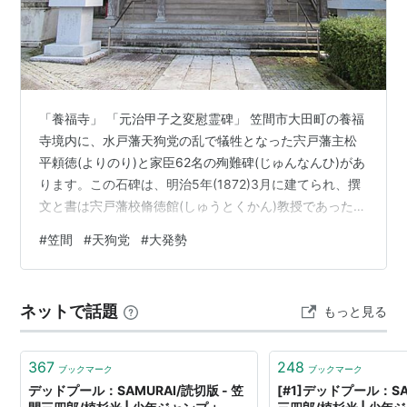
「養福寺」 「元治甲子之変慰霊碑」 笠間市大田町の養福
寺境内に、水戸藩天狗党の乱で犠牲となった宍戸藩主松
平頼徳(よりのり)と家臣62名の殉難碑(じゅんなんひ)があ
ります。この石碑は、明治5年(1872)3月に建てられ、撰
文と書は宍戸藩校脩徳館(しゅうとくかん)教授であった川
口翊宸(よくしん)の手によるものです。 笠間市HP 南 秀
#
笠間
#
天狗党
#
大発勢
利氏解説より ---------------------------------------------
--------------------------------------------------- 「月崇
寺」幕府本陣 幕府軍の本陣が置かれた。総督は若年寄・
ネットで話題
もっと見る
旗…
367
248
ブックマーク
ブックマーク
デッドプール：SAMURAI/読切版 - 笠
[#1]デッドプール：SAM