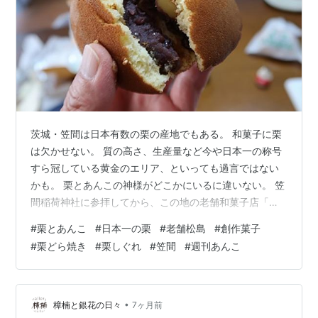
茨城・笠間は日本有数の栗の産地でもある。 和菓子に栗
は欠かせない。 質の高さ、生産量など今や日本一の称号
すら冠している黄金のエリア、といっても過言ではない
かも。 栗とあんこの神様がどこかにいるに違いない。 笠
間稲荷神社に参拝してから、この地の老舗和菓子店「御
菓子処 松島」の暖簾をくぐることにした。 ここで栗蒸し
#
栗とあんこ
#
日本一の栗
#
老舗松島
#
創作菓子
羊羹（季節限定なので今月一杯まで？）など栗菓子をゲ
#
栗どら焼き
#
栗しぐれ
#
笠間
#
週刊あんこ
ットするのが今回の狙い。 神社通りを少し入った場所に
いい店構えが見え、「笠間の栗」のノボリが寒風にはた
めき、店内に足を踏み入れると、地場の笠間栗を使った
和菓子がそこかしこにいぶし銀のオーラを放っていた。
•
樟楠と銀花の日々
7ヶ月前