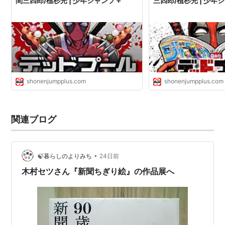
間三四郎/植杉光 | 少年ジャンプ＋
三四郎/植杉光 | 少年
shonenjumpplus.com
shonenjumpplus.com
関連ブログ
•
🍃暮らしのよりみち
24日前
木村セツさん『新聞ちぎり絵』の作品展へ