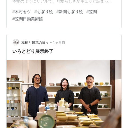
本物のようにリアルで、可愛らしさがギュッと詰まって
いますし、作品に添えられたセツさんの解説もほのぼの
#
木村セツ
#
ちぎり絵
#
新聞ちぎり絵
#
笠間
としています。 娘さんの勧めで90歳にしてちぎり絵を始
#
笠間日動美術館
められたことにも驚愕です。 しかもこのタイミングで、
木村セツさんが新聞に載りました。 現在、茨城県の笠間
日動美術館でセツさんの作品展が開催されていると知っ
てソワソワ♡ 夫と母を誘って、日曜日に行ってきまし
•
樟楠と銀花の日々
1ヶ月前
た。 美術館の1階と２階に、約180…
いろとどり展示終了