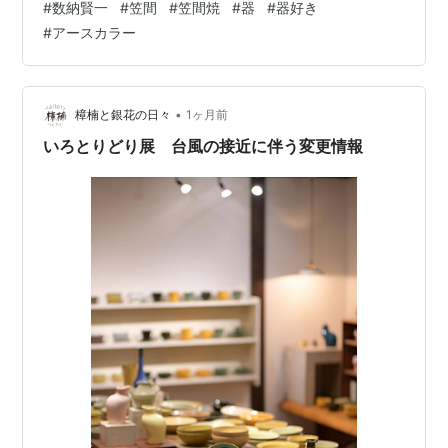
#
数納賢一
#
笠間
#
笠間焼
#
器
#
器好き
（重ねて収納）を意識した器も多いです。 出品は、ドラ
#
アースカラー
鉢やリム鉢などの鉢物を中心に数納さんらしいマグカッ
プ、スープカップ、湯呑など。 ピッチャー型の花器も人
気で、残り２点は、オンラインでもご覧いただけます。
明日、笠間（正確には石岡市）より、数納さんが在廊し
•
樟楠と銀花の日々
1ヶ月前
てくれます。お天気が心配…
いろとりどり展 台風の接近に伴う変更情報