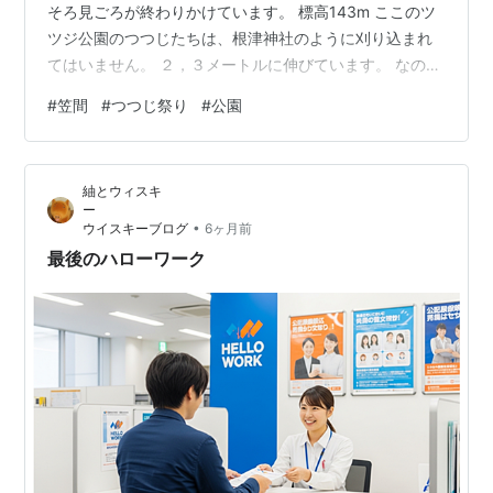
そろ見ごろが終わりかけています。 標高143m ここのツ
ツジ公園のつつじたちは、根津神社のように刈り込まれ
てはいません。 ２，３メートルに伸びています。 なの
で、下から見上げるような花見になります。 結局、一番
#
笠間
#
つつじ祭り
#
公園
上を目指すのです。 標高１４３ｍを目指して息を切らせ
ます。 観音様が見下ろす笠間の市街地 上から見下ろす
と、ピンクの絨毯です 上から見ると、一面ピンクに染ま
紬とウィスキ
っています。 白いツツジは少し茶色にかわってしまった
ので、 あと1週間早く来たかったですね。 ではまた、来
•
ウイスキーブログ
6ヶ月前
年。
最後のハローワーク