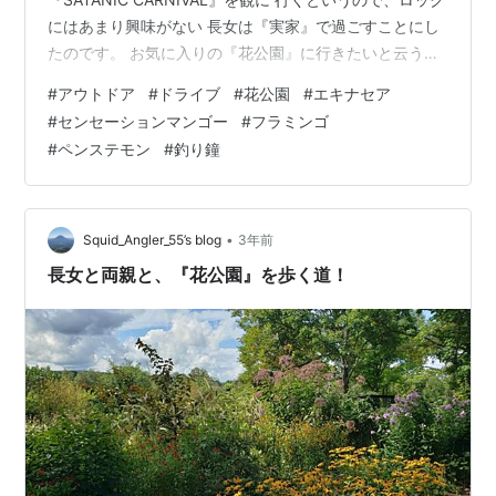
にはあまり興味がない 長女は『実家』で過ごすことにし
たのです。 お気に入りの『花公園』に行きたいと云うの
で 翌日、両親を誘って行ってきました。 休日ということ
#
アウトドア
#
ドライブ
#
花公園
#
エキナセア
もあり、正面の駐車場は、満車 だったので、裏の駐車場
#
センセーションマンゴー
#
フラミンゴ
に停めて、反対の方向 から、歩き始めました。 この公園
#
ペンステモン
#
釣り鐘
は訪れる度に、観たことのない植物が 植えられて、しか
も季節ごとに、植え替えられ ているので、いつ訪れて
も、愉しませてくれて 新鮮な感動が得られるのです…😀
小高い丘へ向かう途中…
•
Squid_Angler_55’s blog
3年前
長女と両親と、『花公園』を歩く道！