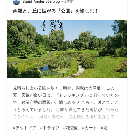
い『丘』に 着きました。真っ直ぐ続…
•
Squid_Angler_55’s blog
2年前
両親と、丘に拡がる『公園』を愉しむ！
見晴らしよい公園を歩く１時間、両親は大満足！ この
夏、天気が良い日は、『トレッキング』に 行っていたの
で、お留守番の両親が、愉しめる ところへ、連れていこ
うと考えていました。 足腰が衰えてきた両親が、行った
ことのない、 綺麗な景色や、花を観れる場所を探してい
ると 周遊カートが備わっている公園が、見つかった の
#
アウトドア
#
ドライブ
#
花公園
#
カート
#
蓮
で、先週、両親を誘って、行ってきました。 車で走るこ