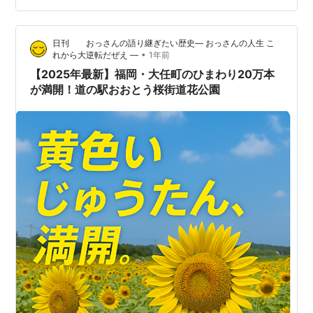
ていました。今年の夏は、気温が高く、晴れた日が多か
った せいか、どの植物もよく育っていて、とくに、 『ケ
日刊 おっさんの語り継ぎたい歴史― おっさんの人生 こ
イトウ』や『サルビア』の背丈の高さには 驚きました。
•
れから大逆転だぜえ ―
1年前
花公園を一回りすると、お昼…
【2025年最新】福岡・大任町のひまわり20万本
が満開！道の駅おおとう桜街道花公園