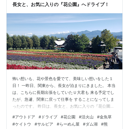
長女と、お気に入りの『花公園』へドライブ！
怖い想いも、花や景色を愛でて、美味しい想いをした１
日！ 一昨日、関東から、長女が泊まりにきました。 本当
は、こちらに長期出張をしていたＵ大君も 来る予定でし
たが、急遽、関東に戻って仕事を することになってしま
ったのです。 昨日は、長女と、お気に入りの『花公園』
へ、 行ってきました。 秋らしい澄み切った空の向こうに
#
アウトドア
#
ドライブ
#
花公園
#
活火山
#
金魚草
『活火山』の 山並みが、くっきりと観えました。花公園
#
ケイトウ
#
サルビア
#
らーめん屋
#
ダム湖
#
熊
では、『金魚草』や、『ケイトウ』が、 縞状に色をなし