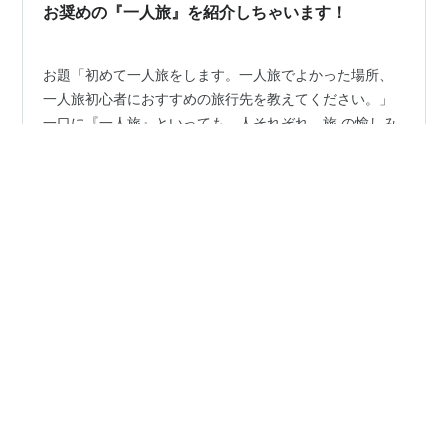
お奨めの『一人旅』を紹介しちゃいます！
お題「初めて一人旅をします。一人旅でよかった場所、
一人旅初心者におすすめの旅行先を教えてください。」
一口に『一人旅』といっても、人それぞれ、旅 の愉しみ
方が違っていますよね。 『絶景が観たい』『綺麗な花を
愛でてみたい』 『風景を観ながらドライブがしたい』
『温泉宿 でのんびりしたい』などなど…😁 なので、独断
#
旅行
#
アウトドア
#
お奨め
#
一人旅
#
温泉
と偏見になるかもしれませんが、 それぞれのお好みにあ
#
花公園
#
バラ園
#
絶景
#
ドライブ
#
紅葉
った旅を紹介してみたい と思います。温泉でのんびりし