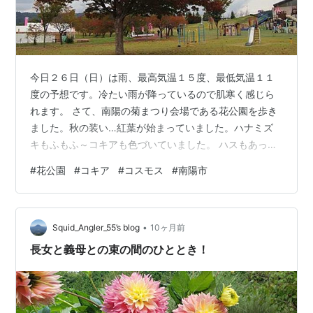
​今日２６日（日）は雨、最高気温１５度、最低気温１１
度の予想です。冷たい雨が降っているので肌寒く感じら
れます。 さて、南陽の菊まつり会場である花公園を歩き
ました。秋の装い…紅葉が始まっていました。ハナミズ
キもふもふ～コキアも色づいていました。 ハスもあった
んですね。来年はぜひ見に来たいです。
#
花公園
#
コキア
#
コスモス
#
南陽市
•
Squid_Angler_55’s blog
10ヶ月前
長女と義母との束の間のひととき！