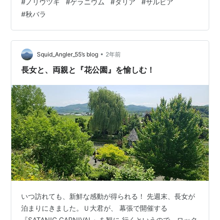
#
ノリウツギ
#
ゲラニウム
#
ダリア
#
サルビア
と３時間半で、街を見渡せる丘に、 その公園は、ありま
#
秋バラ
した。エントランスで、カートを借りようとすると、
『２０～３０分で、周れますよ』とのスタッフ の言葉
に、両親は『乗らなくていいよ』と云う ので、ゆっくり
歩くことにしました。 歩き始めは、…
•
Squid_Angler_55’s blog
2年前
長女と、両親と『花公園』を愉しむ！
いつ訪れても、新鮮な感動が得られる！ 先週末、長女が
泊まりにきました。Ｕ大君が、 幕張で開催する
『SATANIC CARNIVAL』を観に 行くというので、ロック