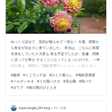
ゆっくり話せて、笑顔が観られて一安心！ 今週、関東か
ら長女が泊まりに来ていました。 本当は、こちらに長期
出張をしていたＵ大君も 来る予定でしたが、急遽、関東
に戻って仕事を することになってしまったのです。 一昨
日の昼は、隣街の『高齢者用マンション』 に住んでいる
義母を誘って『ミニランチ会』を しました。 同じ階の住
#
義母
#
ミニランチ会
#
ひとり暮らし
#
海鮮居酒屋
人と、うまく付き合えてきているし 時々、近くに住む姪
#
ベルデッキオ
#
イカ墨パスタ
#
花公園
#
秋バラ
と話をしたり、お祭りにも 行ったりして、３年目のひと
#
ダリア
#
束の間のひととき
り暮らしに慣れて きた様子でした。 義母を送ってから、
夕方、長女とバスに乗って 『海鮮居酒屋』で、『ちょい
呑み』をした後、 『Ｓゼリア』へ行って、Ｕ大君お奨め
のワイン 『ベルデッキ…
•
Squid_Angler_55’s blog
10ヶ月前