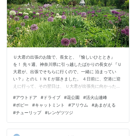
Ｕ大君の出張のお陰で、長女と、『愉しいひととき』
を！ 先々週、神奈川県に引っ越したばかりの長女が 『Ｕ
大君が、出張でそちらに行くので、一緒に 泊まってい
い？』とのＬＩＮＥが届きました。 ４日前に、空港に迎
えに行って、その翌日は、 Ｕ大君が出張先に向かった
後、長女と、義母を 誘って、ランチ会をしました。 そし
#
アウトドア
#
ドライブ
#
花公園
#
活火山連峰
て一昨日は、長女と両親と、お気に入りの 『花公園』に
#
ポピー
#
キャットミント
#
アリウム
#
あまがえる
行ってきました。朝６時に出発して、２時間で『活火山
#
チューリップ
#
レンゲツツジ
連峰』が 迎えてくれました。休憩を兼ねて、もう１ヶ所
の『花公園』に立ち 寄ると『ポピー』や『キャットミン
ト』が見頃 でした。そこから２０分程で、見晴らしのよ