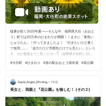
猛暑が続く2025年夏――そんな中、福岡県大任（おおと
う）町では20万本のひまわりが満開！！まさに「黄色い
じゅうたん」！行ってきましたよ！ 「行きたいけど暑く
て無理……」「遠方だけど雰囲気だけでも見たい」という
方、ぜひ最後までご覧ください👇（福岡県大任町に20万
本のひまわり）訪れたのは、福岡県大任町（おおとうま
#
大任町
#
ひまわり
#
道の駅おおとう桜街道
#
花公園
ち）にある、道の駅「おおとう桜街道」に隣接する「花
公園」。 およそ1.2ヘクタールの敷地に、約20万本のひま
わりが咲き誇り、まるで絵本の中に入り込んだような景
•
色が広がっていました。 ひまわり畑の中央部分には高さ
Squid_Angler_55’s blog
1年前
8メートルの展望台があります。 展望台から見渡す20万
長女と、両親と『花公園』を愉しむ！ (その２)
本のひまわりは、まさに黄…