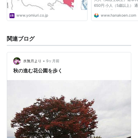
650円 小人（5歳以上）
⇨ 無料 見頃：あじさい
www.yomiuri.co.jp
www.hanakoen.com
デン・温室アンティル ※
えのシーズンで...
関連ブログ
•
水無月より
9ヶ月前
秋の進む花公園を歩く