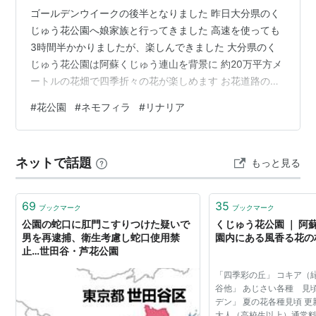
ゴールデンウイークの後半となりました 昨日大分県のく
じゅう花公園へ娘家族と行ってきました 高速を使っても
3時間半かかりましたが、楽しんできました 大分県のく
じゅう花公園は阿蘇くじゅう連山を背景に 約20万平方メ
ートルの花畑で四季折々の花が楽しめます お花道路の入
口です、次々写真撮る人が並びます ビバーナムの花アジ
#
花公園
#
ネモフィラ
#
リナリア
サイの花に似ています ネモフィラの花畑 春の代表のネモ
フィラが見事に広がっています リナリアマロッカナ 見事
に咲く花々に魅了されっぱなしです 食事処はどこもま満
ネットで話題
もっと見る
員、ジェラード店も行列 お天気も良くきれいにな花に囲
まれ、満喫してきました。
69
35
ブックマーク
ブックマーク
公園の蛇口に肛門こすりつけた疑いで
くじゅう花公園 ｜ 阿
男を再逮捕、衛生考慮し蛇口使用禁
園内にある風香る花の
止…世田谷・芦花公園
「四季彩の丘」 コキア（
谷他」 あじさい各種 見
デン」 夏の花各種見頃 更新日
大人（高校生以上）通常料