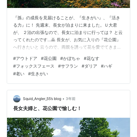
『孫』の成長を見届けることが、『生きがい』、『活き
る力』に！ 先週末、長女が泊まりに来ました。Ｕ大君
が、 ２泊の出張なので、長女に泊まりに行っては？ と云
ってくれたのです…🙇 長女が、お気に入りの『花公園』
へ行きたいと 云うので、両親を誘って花を愛でてきまし
た。 車で走ること４時間、昼に着くとエントランス に
#
アウトドア
#
花公園
#
かぼちゃ
#
花なす
は、『かぼちゃ』や『花なす』『フォックス フェース』
#
フォックスフェース
#
サフラン
#
ダリア
#
ハギ
で飾り付けられ、すっかり秋めいて いました。公園の中
#
老い
#
生きがい
へと入っていくと、『サフラン』や、 『ダリア』『ハ
ギ』などの秋の花々が、ところ 狭しと咲いていました。
たくさんの花に囲まれた小道を進んでいくと、 ピザ焼き
コーナーや、バトミントン、野外卓…
•
Squid_Angler_55’s blog
3年前
長女夫婦と、花公園で愉しむ！