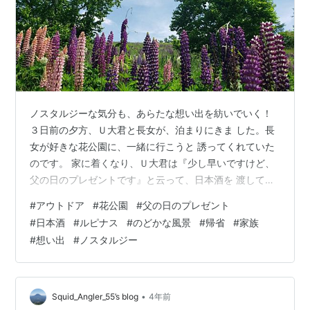
ノスタルジーな気分も、あらたな想い出を紡いでいく！
３日前の夕方、Ｕ大君と長女が、泊まりにきま した。長
女が好きな花公園に、一緒に行こうと 誘ってくれていた
のです。 家に着くなり、Ｕ大君は『少し早いですけど、
父の日のプレゼントです』と云って、日本酒を 渡してく
れました。 ２人目の息子からの贈り物は、嬉しくて、何
#
アウトドア
#
花公園
#
父の日のプレゼント
か 新鮮な気持ちになりました。翌日は寒くて、霧雨降る
#
日本酒
#
ルピナス
#
のどかな風景
#
帰省
#
家族
あいにくの天気だった ので、花公園へ行くのは次の日に
#
想い出
#
ノスタルジー
して、我が家 でのんびりディズニーチャンネルを愉しん
で、 夕食は街まで出て、焼き肉を食べました。 そして昨
日は、我が家から車で３時間のところ にある花公園に行
きました。 天気は回復し…
•
Squid_Angler_55’s blog
4年前