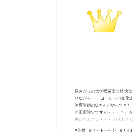
昼さがりの大学喫茶室で軽快な
びながら・・ ヨーロッパ文化
体育講師のOさんがやってきた
小田原評定ですか・・・？」 
聴いてんだよ・・・ わざわざ
らってたんだよ・・」 O「へ
#
英雄
#
ベートーベン
#
ナポ