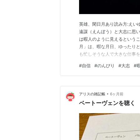
英雄、閑日月あり読み方:えい
遠謀（えんぼう）と大志に思
は暇人のように見えるという
月」は、暇な月日、ゆったりと
も忙しそうな人で大きな仕事
が見ていると余計にせかせか
#
自信
#
のんびり
#
大志
#
ことを思ってしまいます。 私
何だか恥ずかしくて動作は努め
•
アリスの雑記帳
6ヶ月前
ベートーヴェンを聴く