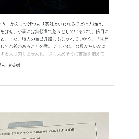
ゆう、かんじつげつあり英雄といわれるほどの人物は、
いをはせ、小事には無頓着で悠々としているので、傍目に
こと。また、暇人の自己弁護にもしゃれてつかう。「閑日
して余裕のあることの意。 たしかに、普段からいかに
をする人は知りませんね。さも大変そうに書類を抱えて人
と動く人は自分に自信が持てないのかな？なんて意地悪な
暇人
#
英雄
は、断じて英雄ではありませんが、忙しそうにするのが
てノンビリします。その代わ…