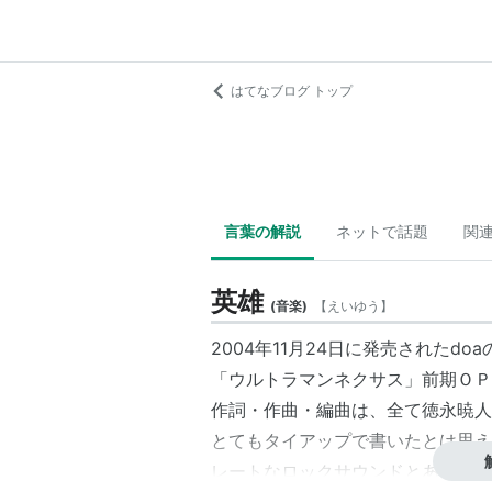
はてなブログ トップ
言葉の解説
ネットで話題
関
英雄
(
音楽
)
【
えいゆう
】
2004年11月24日に発売されたdoa
「ウルトラマンネクサス」前期ＯＰ
作詞・作曲・編曲は、全て徳永暁人
とてもタイアップで書いたとは思え
レートなロックサウンドとあいまり