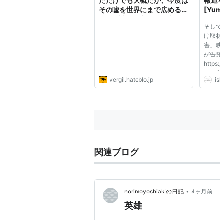
ただけでも大概だが、今度は
報道
その嘘を世界にまで広めるの
[Yum
か？ - 読む・考える・書く
Site
そし
け取
害」
が告
https:
54 
vergil.hateblo.jp
i
で、
とを
た。
こう
性...
関連ブログ
•
norimoyoshiakiの日記
4ヶ月前
英雄