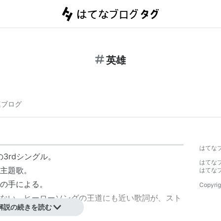
英雄
連ブログ
はてな
の3rdシングル。
はてな
主題歌。
はてな
の手による。
Copyrig
ない、ヒーローソングの王道にも近い歌詞が、スト
解説の続きを読む
、高い評価を得た。