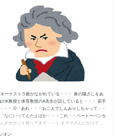
オーケストラ曲がながれている・・・ 春の陽ざしをあ
論のK教授と体育教授のA先生が話していると・・・ 若手
・・・ O「あれ・・・お二人でしんみりしちゃって・・
A「なにいってんだよばか・・・これ・・ベートーベンを
Kんがカセット持ってきて・・ いまママさんにかけても
ぇぇ～～～・・ベートーベンですか・・ なにか意味でも
レオン