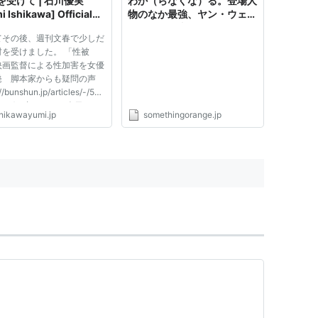
を受けて | 石川優実
わか（らなくな）る。登場人
i Ishikawa] Official
物のなか最強、ヤン・ウェン
リーとは何者だったのか。 -
てその後、週刊文春で少しだ
Something Orange
材を受けました。 「性被
映画監督による性加害を女優
発 脚本家からも疑問の声
//bunshun.jp/articles/-/525
ブログを書いてから今日ま
shikawayumi.jp
somethingorange.jp
短い期間でしたがいろんなこ
考えたし思うことがありまし
記録として、ここに残してお
と思います。クソ長いし、