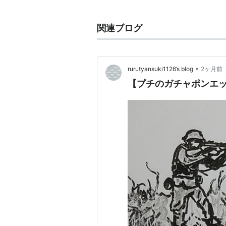
英雄
(
一般
)
【
ひでお
】
関連ブログ
リスト::日本人男性の名前
主な有名人
•
rurutyansuki1126’s blog
2ヶ月前
村田英雄(歌手)
【プチのガチャポンエッ
野茂英雄(元プロ野球選手。近鉄
大山英雄(ものまね芸人)
など。