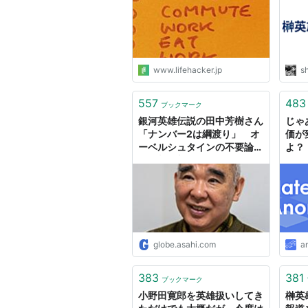
www.lifehacker.jp
s
557
483
ブックマーク
銀河英雄伝説の田中芳樹さん
じゃ
「ナンバー2は綱渡り」 オ
価が
ーベルシュタインの不要論語
よ？
る：朝日新聞GLOBE＋
globe.asahi.com
a
383
381
ブックマーク
小野田寛郎を英雄扱いしてき
榊英