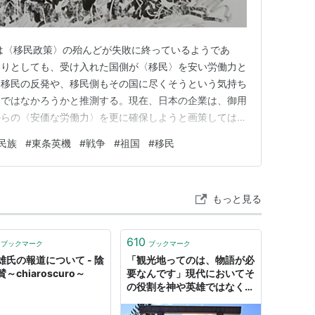
は〈移民政策〉の殆んどが失敗に終っているようであ
よりとしても、受け入れた国側が〈移民〉を安い労働力と
る移民の反発や、移民側もその国に尽くそうという気持ち
因ではなかろうかと推測する。現在、日本の企業は、御用
からの〈安価な労働力〉を更に確保しようと画策しては、
ることに貢献している。反日メディアも、外国人の入国を
民族
#
東条英機
#
戦争
#
祖国
#
移民
っては日本人を騙し、某国の〈日本侵略政策〉の片棒を担
。ここで政治的思想を語ることに…
もっと見る
610
ブックマーク
ブックマーク
雄氏の報道について - 陰
「観光地ってのは、物語が必
～chiaroscuro～
要なんです」現代においてそ
の役割を神や英雄ではなく、
アニメ作品が担っている