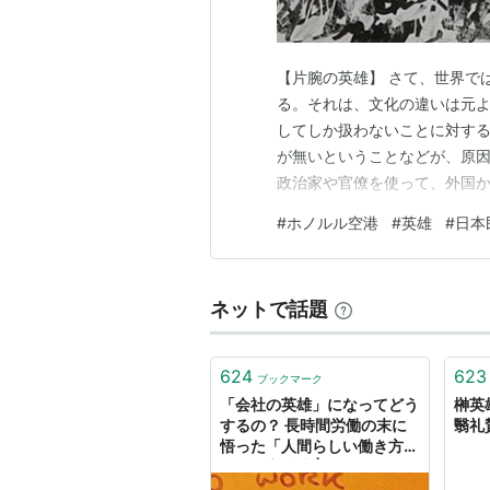
【片腕の英雄】 さて、世界で
る。それは、文化の違いは元
してしか扱わないことに対す
が無いということなどが、原
政治家や官僚を使って、外国
日本人の労働賃金をより下げ
#
ホノルル空港
#
英雄
#
日本
推し進めるキャンペーンを張
いでいるような有り様である
ネットで話題
624
623
ブックマーク
「会社の英雄」になってどう
榊英
するの？ 長時間労働の末に
翳礼賛
悟った「人間らしい働き方」
とその実践法 | ライフハッカ
ー・ジャパン