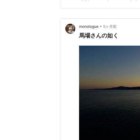
あるんですか？K先生？」 K
けど・・・ 今日がベートーベ
•
monologue
5ヶ月前
馬場さんの如く