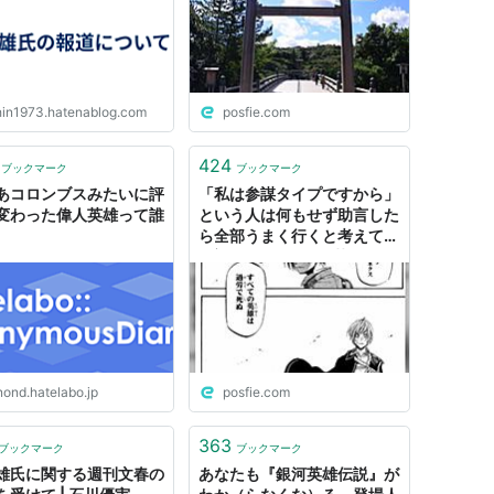
hin1973.hatenablog.com
posfie.com
424
ブックマーク
ブックマーク
あコロンブスみたいに評
「私は参謀タイプですから」
変わった偉人英雄って誰
という人は何もせず助言した
ら全部うまく行くと考えてる
//実際は「すべての英雄は過
労で死ぬ」
nond.hatelabo.jp
posfie.com
363
ブックマーク
ブックマーク
雄氏に関する週刊文春の
あなたも『銀河英雄伝説』が