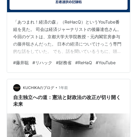
「あつまれ！経済の森」（ReHacQ）というYouTube番
組を見た。 司会は経済ジャーナリストの後藤達也さん。
今回のゲストは、京都大学大学院教授・元内閣官房参与
の藤井聡さんだった。 日本の経済についてけっこう専門
的な話をしていた。 でも、話を聞いているうちに、頭の
中にあるイメージが浮かんできた。 それは「怖いお母さ
#
藤井聡
#
リハック
#
財務省
#
ReHaQ
#
YouTube
ん」の話だった。 日本はこの30年、景気があまり良くな
い。成長していない。デフレだった。国の経済を表す
GDP（国内総生産）も、ほとんど増えていないらしい。
•
どうしてだろう？と思っていたときに、藤井さんの話を
KUCHIKAのブログ
1年前
聞いた。 日本には「プライマリーバランス（PB）」とい
自主独立への道：憲法と財政法の改正が切り開く
う言葉があって、これは…
未来