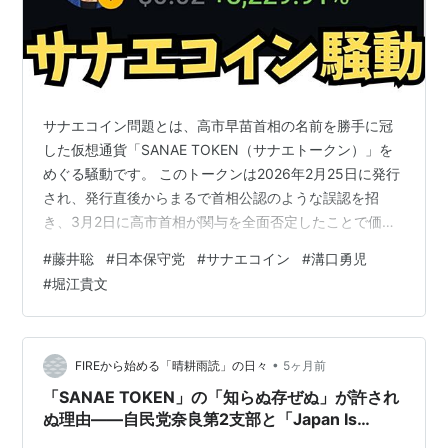
サナエコイン問題とは、高市早苗首相の名前を勝手に冠
した仮想通貨「SANAE TOKEN（サナエトークン）」を
めぐる騒動です。 このトークンは2026年2月25日に発行
され、発行直後からまるで首相公認のような誤認を招
き、3月2日に高市首相が関与を全面否定したことで価格
が急落しました。
#
藤井聡
#
日本保守党
#
サナエコイン
#
溝口勇児
#
堀江貴文
•
FIREから始める「晴耕雨読」の日々
5ヶ月前
「SANAE TOKEN」の「知らぬ存ぜぬ」が許され
ぬ理由――自民党奈良第2支部と「Japan Is
Back」の不可分な構造