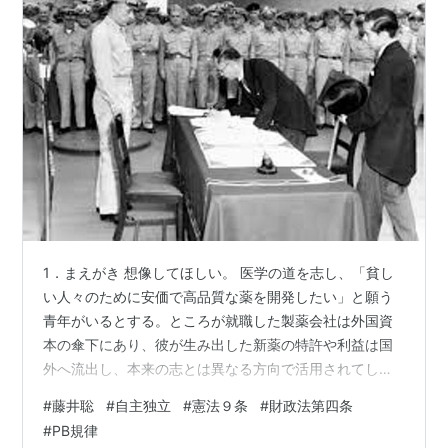
1．まえがき 想像してほしい。 医学の道を志し、「貧し
い人々のために安価で高品質な薬を開発したい」と願う
青年がいるとする。ところが就職した製薬会社は外国資
本の傘下にあり、彼が生み出した新薬の特許や利益は国
外へ流出し、本来の志とは異なる方向で活用されてしま
う。 あるいは、日本の食料自給率向上を目指して農業に
#
藤井聡
#
自主独立
#
憲法９条
#
財政法第四条
挑んだ人が、海外から流入する低価格の輸入品との競争
#
PB規律
にさらされ、経営の継続が困難になる。 また、国内の観