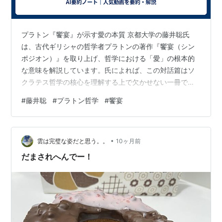
プラトン『饗宴』が示す愛の本質 京都大学の藤井聡氏
は、古代ギリシャの哲学者プラトンの著作『饗宴（シン
ポジオン）』を取り上げ、哲学における「愛」の根本的
な意味を解説しています。氏によれば、この対話篇はソ
クラテス哲学の核心を理解する上で欠かせない一冊であ
り、理想的な国家や人格のあり方を支える思想の基盤を
#
藤井聡
#
プラトン哲学
#
饗宴
与えるものだとされています。 1. 哲学と「愛」の不可分
な関係 『饗宴』では「愛」が中心的なテーマとして取り
上げられます。一般的に愛という言葉は恋愛感情を連想
•
させますが、プラトンにとってそれはより広い意味を持
雲は完璧な姿だと思う。。
10ヶ月前
っていました。哲学そのものが「フィロソフィア＝知を
だまされへんでー！
愛すること」と定義されるように、愛は知を追…