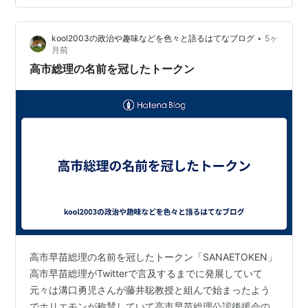
首相は「全く存じ上げない」と被害者然とした振る舞い
に終始している。しかし、その足元を精査すれば、組織
•
kool2003の政治や趣味などを色々と語るはてなブログ
5ヶ
の長としての「監督責任」を免れ得ない、あま…
月前
高市総理の名前を冠したトークン
高市早苗総理の名前を冠したトークン「SANAETOKEN」
高市早苗総理がTwitterで言及するまでに発展していて
元々は溝口勇児さんが藤井聡教授と組んで始まったよう
でホリエモンが称賛していて高市早苗総理公認後援会の