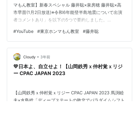
マもん教室】新春スペシャル 藤井聡×泉房穂 藤井聡×高
市早苗(1月2日放送)※令和6年能登半島地震について出演
者コメントあり」を以下の5つで要約しました。
「YouTubeの奨め80 TOKYO MX、東京ホンマもん教室
#
YouTube
#
東京ホンマもん教室
#
藤井聡
番組YouTuberを紹介するぜ」 日本の未来を占うという壮
大なテーマの下、藤井聡氏が泉房穂氏（前明石市長）、
高市早苗氏（経済安保担当大臣）と共に、90分にわたり
•
深い議論を展開したYouTube動画は、見る者を惹きつけ
Cloudy
3年前
る内容であった。この対談では、財…
💛日本よ、自立せよ！【山岡鉄秀ｘ仲村覚ｘリジ
ー CPAC JAPAN 2023