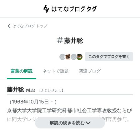
はてなブログ トップ
藤井聡
このタグでブログを書く
言葉の解説
ネットで話題
関連ブログ
藤井聡
(
社会
)
【
ふじいさとし
】
（1968年10月15日 - ）
京都大学大学院工学研究科都市社会工学専攻教授ならび
に同大学レジリエンス研究ユニット長。内閣官房参与。
解説の続きを読む