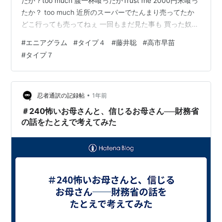
たか？too much 腹一杯喰ったかTrust me 2000円米喰っ
たか？ too much 近所のスーパーでたんまり売ってたか
どこ行っても売ってねぇ 一回もまだ見た事も 買った奴見
たこともねぇTrust me 米安くなったか？ too much スー
#
エニアグラム
#
タイプ４
#
藤井聡
#
高市早苗
パーの米 値段安くなったかぁTrust me 米安くなったか？
#
タイプ７
too much スーパーの米 ちょっとでも安くなったかぁ や
っぱまだ4800円 全然安くなって ねぇじゃ ねぇか！Trust
me 信じろーって言…
•
忍者通訳の記録帖
1年前
＃240怖いお母さんと、信じるお母さん──財務省
の話をたとえで考えてみた