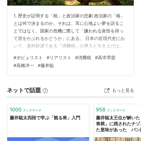
1. 歴史が証明する「税」と政治家の悲劇 政治家の「格」
とは何で決まるのか。それは、耳に心地よい夢を語るこ
とではなく、国家の危機に際して「嫌われる覚悟を持っ
て泥をかぶれるかどうか」にある。 日本の近現代史にお
いて、基幹財源である「消費税」の導入と引き上げは、
常に政治家たちの血と汗、そして政治生命（時には命そ
#
ポピュリスト
#
リアリスト
#
消費税
#
高市早苗
のもの）と引き換えに行われてきた。 大平正芳（1979
#
高橋洋一
#
藤井聡
年）： オイルショック後の財政危機を直視し「一般消費
税」を唱えるも、党内外の猛反発を受け大敗。四十日抗
争の渦中、衆参同日選の最中に過労による心筋梗塞で急
ネットで話題
もっと見る
逝。 竹下登（1989年）： 世論の猛バッシングと「万死
に値する」との批判を浴びながら…
1000
958
ブックマーク
ブックマーク
藤井聡太四段で学ぶ「観る将」入門
藤井聡太王位が解いた
将棋」に残されたナゾ
た意味があった バン
ポート：東京新聞デジ