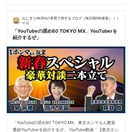
光地やリゾート施設が外国資本によって取得され、日本
人が自由に利用しづらくなる事例も報じられている。 こ
•
おにぎりAKIRAの本質で得するブログ（毎日朝5時更新）
2
れらは決して空想ではない。すでに現実の一端として現
年前
れている現象であり、今後さらに進行する可…
「YouTubeの奨め80 TOKYO MX、YouTuberを
紹介するぜ」
「YouTubeの奨め80 TOKYO MX、東京ホンマもん教室
番組YouTuberを紹介するぜ」 YouTube動画「【東京ホン