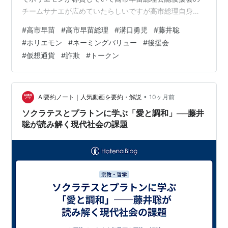
チームサナエが広めていたらしいですが高市総理自身は
知らなくて最初に買った人達が売り抜けて高市早苗総理
#
高市早苗
#
高市早苗総理
#
溝口勇児
#
藤井聡
のネーミングバリューを見込んで買った層が損をする結
#
ホリエモン
#
ネーミングバリュー
#
後援会
果になっていてやっぱりこの手の仮想通貨は胡散臭いも
#
仮想通貨
#
詐欺
#
トークン
のが多いですよね
•
AI要約ノート｜人気動画を要約・解説
10ヶ月前
ソクラテスとプラトンに学ぶ「愛と調和」──藤井
聡が読み解く現代社会の課題