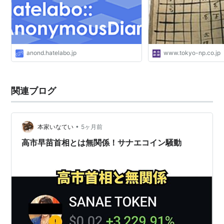
anond.hatelabo.jp
www.tokyo-np.co.jp
関連ブログ
•
本家いなてい
5ヶ月前
高市早苗首相とは無関係！サナエコイン騒動