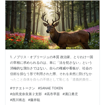
1. ノブリス・オブリージュの本質 政治家、とりわけ一国
の宰相に求められるのは、単に「法を犯さない」という
消極的な潔白さではない。自らの権威や看板が、社会の
信頼を損なう形で利用された際、それを未然に防げなか
ったこと自体を自らの不徳として恥じる「道義的責任
（ノブリス・オブリージュ）」こそが、指導者の資質を
#
サナエトークン
#
SANAE TOKEN
分ける。 現在、ネット上を騒がせている「SANAE
#
自民党奈良第２支部
#
高市早苗
#
溝口勇児
TOKEN」騒動。自身の肖像が暗号資産の投機に利用さ
#
西川将志
#
藤井聡
れ、多くの投資家が損失を被っている現状に対し、高市