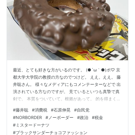
最近、とても好きな方がいるのです。 (●´ω｀●)ポ♡ 京
都大学大学院の教授の方なのでつけど。 ええ。ええ。 藤
井聡さん。 様々なメディアにもコメンテーターなどで 出
演されている方なのですが。 見ているといつも真摯で真
剣で。 本質をついていて。根拠があって。 的を得まくっ
ている......と、個人的にですが、 そう思わされるお話を
#
藤井聡
#
消費税
#
石原伸晃
#
自民党
してくれる方でして。 ええ。ええ。 特に以前「Where is
#
NORBORDER
#
ノーボーダー
#
政治
#
税金
the border ?」という記事で記した 「NoBorder（ノーボ
#
ミスタードーナツ
ーダー）」 というYouTubeチャンネルにおける言動は素
#
ブラックサンダーチョコファッション
晴らしく。 僕さんとしてはいつも敬意を抱いたりもする