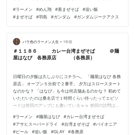
と調べると何と一昨年の８月以来のようで。 きっと値上
#
ラーメン
#
めん翔
#
葱まぜそば
#
追い飯
げしてんだろうなぁ～って思ったら９５０円しかも追い
#
まぜそば
#
羽島
#
ガンダム
#
ガンダムジークアクス
飯付。 追加の生卵が７０円って事で１，０２０円って素
晴らしい（幸） これが「葱まぜそば」☆ トッピングは豚
バラ、長ネギ、玉ねぎ、もやし、白髪ネギ。 ボリューム
もしっかり。 麺は加水高めのストレート太麺。 モチモチ
•
バラ色のラーメン人生
1年前
で美味しい麺。 そし…
＃１１８６ カレー台湾まぜそば ＠麺
屋はなび 各務原店 （各務原）
日曜日の夕飯は久しぶりにコチラへ。 「麺屋はなび 各務
原店」 オープン５分前で２番手。 夕方はスロースタート
なのかな？ 「はなび」も今は何店舗あるのかな？ 初めて
いただいたのは桑名店で１時間くらい待ったってエピソ
ードは前回のアップにも書いているｗｗ 前回の訪問は昨
年の１月です。 まずはアサヒスーパードライ☆ 最高っ
#
ラーメン
#
麺屋はなび
#
カレー台湾まぜそば
す。 「カレー台湾まぜそば」 台湾まぜそばのパイオニア
#
アサヒスーパードライ
#
台湾まぜそば
#
パイオニア
☆ これぞ台湾まぜそばってヴィジュアル。 なぜかカレー
#
ビール
#
追い飯
#
GLAY
#
各務原
モードでしたｗｗ 各務原名物の「各務原キムチ」を使っ