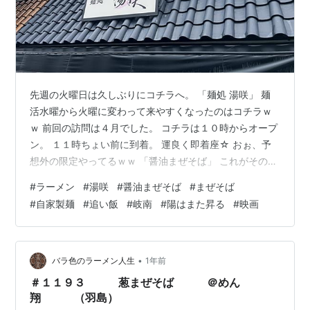
先週の火曜日は久しぶりにコチラへ。 「麺処 湯咲」 麺
活水曜から火曜に変わって来やすくなったのはコチラｗ
ｗ 前回の訪問は４月でした。 コチラは１０時からオープ
ン。 １１時ちょい前に到着。 運良く即着座☆ おぉ、予
想外の限定やってるｗｗ 「醤油まぜそば」 これがその限
定☆ 湯咲の限定は外さない。 なかなか良い面構え。 湯
#
ラーメン
#
湯咲
#
醤油まぜそば
#
まぜそば
咲でまぜそばって意外とイメージない。 「がごめ昆布水
#
自家製麺
#
追い飯
#
岐南
#
陽はまた昇る
#
映画
のまぜそば」以来かな。 トッピングはチャーシュー、メ
ンマ、温玉、刻み海苔、玉ねぎ、ネギ。 選べる麺量を当
然の大盛り２５０ｇ☆ よく混ぜていただきます。 自家製
の太麺は麺肌滑らかでもっちもち☆ そしてタレは「かめ
•
バラ色のラーメン人生
1年前
びし醤油」の香ばし…
＃１１９３ 葱まぜそば ＠めん
翔 （羽島）