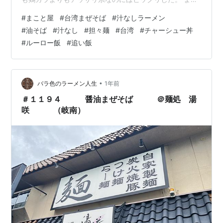
と屋さんが、チェーン店展開で台湾にもお店を出されて
#
まこと屋
#
台湾まぜそば
#
汁なしラーメン
いるそうだ。台湾の人たちは、本邦初公開のメニューを
#
油そば
#
汁なし
#
担々麺
#
台湾
#
チャーシュー丼
食べて、自分たちの国名が使われているラーメンに舌鼓
#
ルーロー飯
#
追い飯
を打たれ、注文が続出した。逆に日本で開発された「台
湾まぜそば」が、台湾で爆発的な人気を呼んだため、台
湾でアレンジしたものをそっくり逆輸入となったよう
だ。 チェーン店がどんどん増えている傾向は、きっ…
•
バラ色のラーメン人生
1年前
＃１１９４ 醤油まぜそば ＠麺処 湯
咲 （岐南）