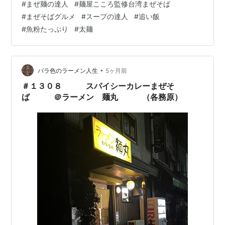
#
まぜ麺の達人
#
麺屋こころ監修台湾まぜそば
買いやすい額にある。 現在のところ、スーパーサンデイ
#
まぜそばグルメ
#
スープの達人
#
追い飯
に１５７円。 イオンモールやトライアルでも１６７円売
#
魚粉たっぷり
#
太麺
り。 調理容易さに、味も美味しい。 口が台湾まぜそばに
なったかーさん。 買い物ついでに、…
•
バラ色のラーメン人生
5ヶ月前
＃１３０８ スパイシーカレーまぜそ
ば ＠ラーメン 麺丸 （各務原）