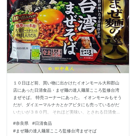
１０日ほど前、買い物に出かけたイオンモール大和郡山
店にあった日清食品・まぜ麺の達人麺屋こころ監修台湾
まぜそば。 特売コーナーにあった。 イオンモールもそう
だが、ダイエーマルナカとかアピタにも売っているがだ
いたいが３８０円。 それほど美味い、とされる日清食
品・まぜ麺の達人麺屋こころ監修台湾まぜそば。 最近の
#
奈良県
#
日清食品
かーさんは、日清食品が販売している冷凍の台湾まぜそ
#
まぜ麺の達人麺屋こころ監修台湾まぜそば
ばにぞっこん。 １食入りの冷凍台湾まぜそばは、比較的