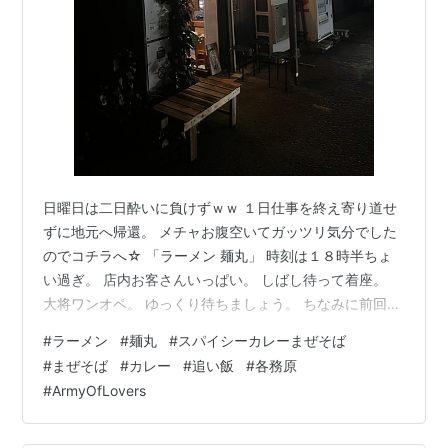
日曜日は二日酔いに負けずｗｗ １日仕事を終え寄り道せ
ずに地元へ帰還。 メチャお腹空いてガッツリ気分でした
のでコチラへ☆ 「ラーメン 麺丸」 時刻は１８時半ちょ
い過ぎ。 店内お客さんいっぱい。 しばし待って着座。
大将ワンオペ。 ゆっくり待ちましょう。 ちなみに前回の
訪問は１月中旬のようで。 「スパイシーカレーまぜそ
#
ラーメン
#
麺丸
#
スパイシーカレーまぜそば
ば」 ガッツリ系でカレーが食べたかったのよ☆ で、コチ
#
まぜそば
#
カレー
#
追い飯
#
各務原
ラか丸和の「汁なしカレー」か迷いつつ。 辿り着いたコ
#
ArmyOfLovers
チラｗｗ 昨年の１１月にいただいた時にかなり好みだ
と。 良いヴィジュだね。 トッピングはカレーミンチ、メ
ンマ、生卵（卵黄）、コーン、玉ねぎ、背脂、ガーリッ