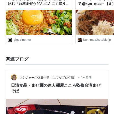
込む「台湾まぜうどん にんにく盛り＋
で @kun_maa - 
追い飯」をはなまるうどんで食べてき
（พรุ่งนี้）
ましたレビュー
gigazine.net
kun-maa.hateblo.jp
関連ブログ
•
マネジャーの休日余暇（はてなブログ版）
1ヶ月前
日清食品・まぜ麺の達人麺屋こころ監修台湾まぜ
そば