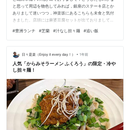
と思って周辺を物色してみれば，銀座のステーキ店とか
ありまして迷いつつ，神楽坂にあるこちらも未食と気付
きました。店頭には麻婆豆腐セットが出ておりまして，
それでいこうと思って入店して昼メニューを見ていたら
#
豊洲ランチ
#
芝蘭
#
汁なし担々麺
#
追い飯
汁なし担々麺があったのでそれを発注しました。セット
のごはんを軽めでお願いするのを忘れてしまったなと思
いましたが，出てきたごはんは半ライス級でしたので安
•
心しました。細麺で半熟卵が付いてました。これは混ぜ
日々是楽（Enjoy it every day！）
1年前
るのだろうなと思ってしっかり混ぜます。（黄身を麺に
人気「からみそラーメン ふくろう」の限定・冷や
絡めたくなかったので半熟卵は単独でいただきました）
し担々麺！
…