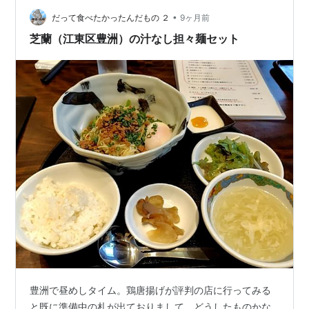
クチップス、ネギ、辛味。…
•
だって食べたかったんだもの ２
9ヶ月前
芝蘭（江東区豊洲）の汁なし担々麺セット
豊洲で昼めしタイム。鶏唐揚げが評判の店に行ってみる
と既に準備中の札が出ておりまして，どうしたものかな