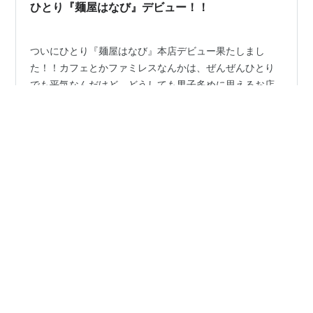
骨は大骨、中骨、小骨。すぐに見つかるから調理もし
ひとり『麺屋はなび』デビュー！！
や…
ついにひとり『麺屋はなび』本店デビュー果たしまし
た！！カフェとかファミレスなんかは、ぜんぜんひとり
でも平気なんだけど、どうしても男子多めに思えるお店
はいまだに一人では入りにくい。たぶん回転率いいか
ら、急がなきゃって思うのが嫌なんかな？早食いではあ
るんだけど笑😆でもどうしても食べたくて行ってしまい
#
まぜそば
#
はなび
#
辛い
#
追い飯
#
おひとり様
ました！！めちゃ緊張した。初めてのお店だし、食券買
うシステム。あれがドキドキするんよ。うしろで誰か待
たれてた日にゃ汗かきかき汗(焦)る💦ランチタイムずれて
•
たから、後ろに人もおらず落ち着いて食券買えたー！
Mitiru's Diary
2年前
+30円して辛いのプラスしてみた(確か30円くらい)。カ
美味いな！ココ！☆
ウンター席だったんだけど、隣にお姉さまがすでに…
はい、土曜日ですので毎週定期となった 嫁とのランチで
す。 今週は色々と買い物が有るので、途中で食べれて新
規開拓って事で maps.app.goo.gl まぜそばの「あらし」