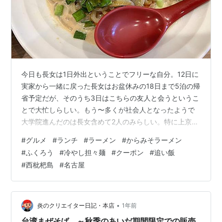
今日も長女は1日外出ということでフリーな自分。12日に
実家から一緒に戻った長女はお盆休みの18日まで5泊の帰
省予定だが、そのうち3日はこちらの友人と会うというこ
とで大忙しらしい。もう〜多くが社会人となったようで
大学院進んだのは長女含めて2人のみらしい。特に上京し
ているのは長女だけだから地元の友人は大切にしないと
#
グルメ
#
ランチ
#
ラーメン
#
からみそラーメン
ね。 かみさんはかなりお疲れモードのようで、今日は1日
#
ふくろう
#
冷やし担々麺
#
クーポン
#
追い飯
のんびりするということなので自分1人ランチへ。さて、
#
西枇杷島
#
名古屋
何にしようか？そう言えばスマホにラーメン店のクーポ
ン届いていたの思い出した。前回はイマイチでスルーし
たが今回は美味そうでいいんじゃない？ それが過去ラー
メン百名店の常連でもあった人気…
•
炎のクリエイター日記・本店
1年前
台湾まぜそば ～秋季のあいだ期間限定での販売