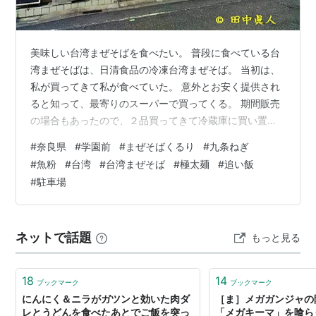
美味しい台湾まぜそばを食べたい。 普段に食べている台
湾まぜそばは、日清食品の冷凍台湾まぜそば。 当初は、
私が買ってきて私が食べていた。 意外とお安く提供され
ると知って、最寄りのスーパーで買ってくる。 期間販売
の場合もあったので、２品買ってきて冷蔵庫に買い置
き。 １品食べて、まだ１品ある安心感。 しかも冷凍食品
#
奈良県
#
学園前
#
まぜそばくるり
#
九条ねぎ
だから食べたくなったら食べる。 その１品がなくなっ
#
魚粉
#
台湾
#
台湾まぜそば
#
極太麺
#
追い飯
た。 なんと、食べたくなって食べた、というかーさん。
#
駐車場
そうか、それほど美味しかったのなら、お安い価格帯で
売っている場合は、買ってくるよ。 というわけで我が家
の冷凍庫には、必ず保存するようになった日清食品の冷
ネットで話題
もっと見る
凍台湾まぜそば。 魚粉の香り、味。…
18
14
ブックマーク
ブックマーク
にんにく＆ニラがガツンと効いた肉ダ
［ま］メガガンジャの
レとうどんを食べたあとでご飯を突っ
「メガキーマ」を喰ら