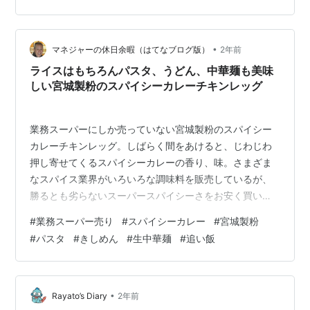
たメニューとかもありましたよ。 トッピングは台湾ミン
チ、生卵（卵黄）、刻み海苔、玉ねぎ、水菜、ネギ、ニ
ンニク、魚粉。 意外と…
•
マネジャーの休日余暇（はてなブログ版）
2年前
ライスはもちろんパスタ、うどん、中華麺も美味
しい宮城製粉のスパイシーカレーチキンレッグ
業務スーパーにしか売っていない宮城製粉のスパイシー
カレーチキンレッグ。しばらく間をあけると、じわじわ
押し寄せてくるスパイシーカレーの香り、味。さまざま
なスパイス業界がいろいろな調味料を販売しているが、
勝るとも劣らないスーパースパイシーさをお安く買い求
めることができる宮城製粉のスパイシーカレーチキンレ
#
業務スーパー売り
#
スパイシーカレー
#
宮城製粉
ッグ。スパイシーなカレールウは多め、しかも身がほろ
#
パスタ
#
きしめん
#
生中華麺
#
追い飯
ほろに崩れる、皮はつるっと剥がれ食べやすい。高齢者
にも最適なチキンレッグは、２本も入って２９８円。た
だ、若干の骨があるにはある。わが家も、超高齢者のお
ふくろに食べてもらえるよう、前もって除去している鶏
•
Rayato’s Diary
2年前