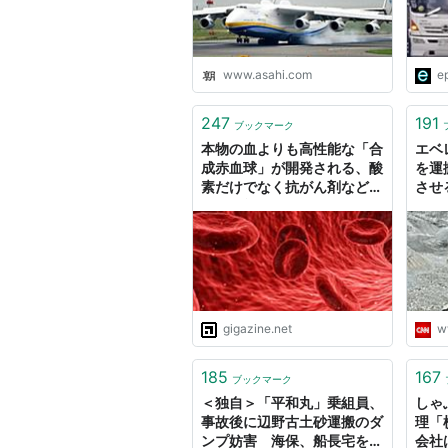
www.asahi.com
ep
247
191
ブックマーク
本物の血よりも高性能な「合
エベ
成赤血球」が開発される、酸
を運
素だけでなく抗がん剤なども
させ
運搬可能
gigazine.net
w
185
167
ブックマーク
＜独自＞「平和丸」乗組員、
しゃ
事故後に辺野古土砂運搬のダ
理「
ンプ妨害 海保、船長宅を家
会社