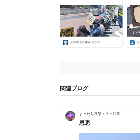
宅捜索
づら
不便
www.sankei.com
w
関連ブログ
•
まったり風景
3ヶ月前
恩恵