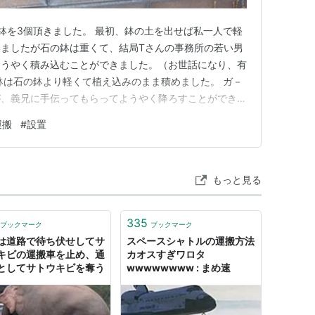
鉢を3個頂きました。 最初、鉢の土を出せば私一人で軽
ましたが石の鉢は重くて、結局Tさんの事務所の若い男
ようやく積み込むことができました。（お世話になり、有
鉢は石の鉢より軽くて植え込みのまま積めました。 ガ－
が、義兄に手伝ってもらってようやく降ろすことができま
ずらしてデッキの横へ設置。 小さい方の鉢は転がして移
運搬
#
設置
陶器の鉢は台車で運んでて－ブルの横へ設置。 にほんブロ
もっと見る
335
ブックマーク
ブックマーク
は道路で待ち伏せしてサ
スペースシャトルの運搬方法
キビの運搬車を止め、通
カオスすぎワロタ
としてサトウキビを奪う
wwwwwwww : まめ速