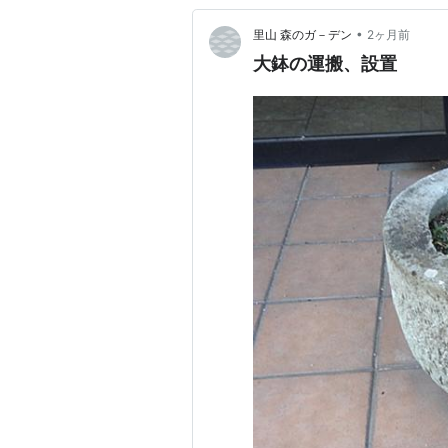
•
里山 森のガ－デン
2ヶ月前
大鉢の運搬、設置