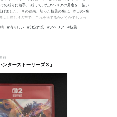
その残りに着手。 残っていたアベリアの剪定を、強い
上げました。 その結果、切った枝葉の袋は、昨日の7袋
3袋は土混じりの苔で、これを捨てるかどうかでちょっと
るのを待って、土として再利用するのもアリかなと。 な
快晴
#
清々しい
#
剪定作業
#
アベリア
#
枝葉
ので、ゴミステーションまで運ぶのがしんどいのです（ニ
けでも7袋あります…
ヶ月前
ーハンターストーリーズ３」