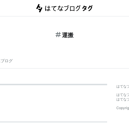
運搬
連ブログ
はてな
はてな
はてな
Copyrig