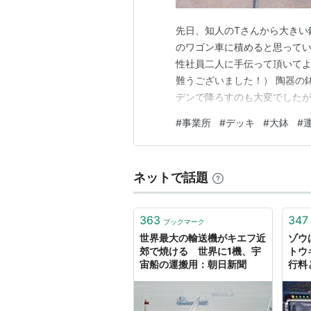
先日、知人のTさんから大きい
のワゴン車に積めると思ってい
性社員二人に手伝って頂いて
難うございました！） 陶器の
デンで降ろすのも大変でした
した。 大きい石鉢は少しずつ
#
事業所
#
デッキ
#
大鉢
#
動。 八重桜の手前へ設置。 
グ村 人気ブログランキングへ
ネットで話題
363
347
ブックマーク
世界最大の輸送機がキエフ近
ゾウ
郊で焼ける 世界に1機、宇
トウ
宙船の運搬用：朝日新聞
行料