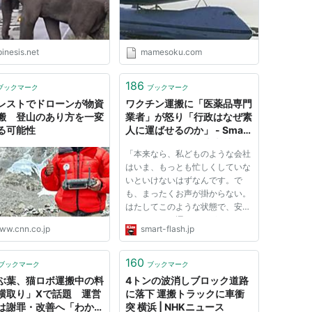
inesis.net
mamesoku.com
186
ブックマーク
ブックマーク
レストでドローンが物資
ワクチン運搬に「医薬品専門
搬 登山のあり方を一変
業者」が怒り「行政はなぜ素
る可能性
人に運ばせるのか」 - Smart
FLASH/スマフラ[光文社週刊
「本来なら、私どものような会社
誌]
はいま、もっとも忙しくしていな
いといけないはずなんです。で
も、まったくお声が掛からない。
はたしてこのような状態で、安全
にワクチンを運ぶことができるの
ww.cnn.co.jp
smart-flash.jp
でしょうか。心配になりますよ」
そう嘆くのは、医薬品の物流を専
門に扱う企業の担当者だ。 【関
160
ブックマーク
ブックマーク
連記事：アメリカの「反ワクチ...
ぶ葉、猫ロボ運搬中の料
4トンの波消しブロック道路
横取り」Xで話題 運営
に落下 運搬トラックに車衝
は謝罪・改善へ「わかり
突 横浜 | NHKニュース