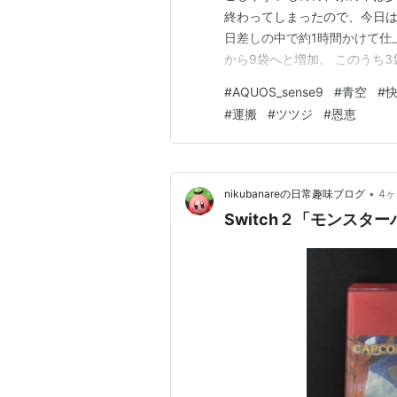
終わってしまったので、今日は
日差しの中で約1時間かけて仕
から9袋へと増加。 このうち
迷っています。 このまま枯れ
#
AQUOS_sense9
#
青空
#
にせ土が混じっていて重たい
#
運搬
#
ツツジ
#
恩恵
ガ笑い）。 とはいえ、枝葉だ
•
nikubanareの日常趣味ブログ
4
Switch２「モンスタ