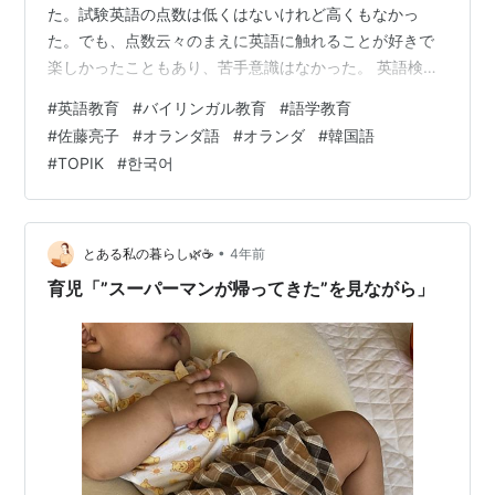
た。試験英語の点数は低くはないけれど高くもなかっ
た。でも、点数云々のまえに英語に触れることが好きで
楽しかったこともあり、苦手意識はなかった。 英語検定
やTOEICも受験し、大学時代のTOEICは500点代と結構
#
英語教育
#
バイリンガル教育
#
語学教育
低め。 で、36歳になった今の語学力はどうかというと、
#
佐藤亮子
#
オランダ語
#
オランダ
#
韓国語
英語圏には留学せず韓国で修士号を取得したので、英語
#
TOPIK
#
한국어
ではなく韓国語が私の第二言語といえる。 英会話力とし
ては簡単な日常会話は可能で、メールやチャットであれ
ば辞書などを引きながらのコミュニケーションができる
程度。韓国語はTOPIK6級で…
•
とある私の暮らし🌿☕️
4年前
育児「”スーパーマンが帰ってきた”を見ながら」