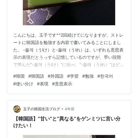
こんにちは、玉子です^^2回続けてになりますが、ストレ
ートに韓国語を勉強する内容で書いてみることにしまし
た。 -을게（うlけ）と-을래（うlれ）は、いずれも意思表
示の表現だとうっすら記憶しているのですが、早い段階
で学んだ“-을게（うlけ）”に比べ、“-을래（うlれ）”はどう
も使いどころがよく分かっていませんでした。 聞いたり
#
韓国
#
韓国語
#
外国語
#
学習
#
勉強
#
한국어
読んだりすれば、意味は分かるのですが… なのでこれも
#
使い分け
#
表現
#
意思表示
一度、しっかりと資料を見て、比較しながら理解度向上
を図りたいと思います！ （毎度ですが、発音ガイドは参
考程度にご覧下さいませ。） もくじ 参考資料 辞書解説
の比較 使用例① 使用例② 終わりに 参考資料 今回の参
•
玉子の韓国生活ブログ
4年前
考資料はこ…
【韓国語】“甘い”と“異なる”をゲンミツに言い分
けたい！