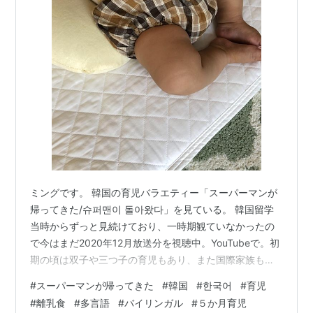
ミングです。 韓国の育児バラエティー「スーパーマンが
帰ってきた/슈퍼맨이 돌아왔다」を見ている。 韓国留学
当時からずっと見続けており、一時期観ていなかったの
で今はまだ2020年12月放送分を視聴中。YouTubeで。初
期の頃は双子や三つ子の育児もあり、また国際家族も登
場していて面白い。 2020年放送分ではサッカー選手の
#
スーパーマンが帰ってきた
#
韓国
#
한국어
#
育児
イ・チョンス/이천수家庭の双子が8か月のようで、ハイ
#
離乳食
#
多言語
#
バイリンガル
#
５か月育児
ハイ、階段登る、チーズも食べる、つかまり立ちもして