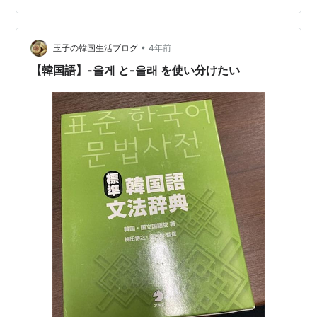
いる。これが8ヶ月の姿なんだなと👀 また、サッカー選
手のパク・ジュホ/박주호家庭の末っ子ジヌ/진우が今のう
ちの赤ちゃんとほぼ同じ5.6ヶ月くらい。ジヌも最初は離
•
玉子の韓国生活ブログ
4年前
乳食を拒否してい…
【韓国語】-을게 と-을래 を使い分けたい