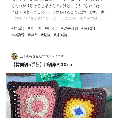
ぐお分かり頂けると思うんですけど、そうでない方は
「は？何言ってるの？」と思われることと思います。 実
は“甘い”と“異なる”というふたつの単語、韓国語ではちょ
っと似ているのです。 もくじ 【“甘い”と“異なる”の韓国
#
韓国語
#
한국어
#
한국말
#
일본사람
#
르変則
語原形（辞書形）】 【参考資料】 【ㄹ語幹のルール】
#
ㄹ語幹
#
学習
#
勉強
#
外国語
【르変則活用のルール】 【例文・実践】 【結び】 【“甘
い”と“異なる”の韓国語原形（辞書形）】 “甘い”の原形は
こちら。달다（たlだ）＊lはLの小文字です☆ㄹ語幹 “異な
る”の原形はこちら。다르다（たるだ）☆르変則用言 カッ
•
玉子の韓国生活ブログ
4年前
コ内に…
【韓国語×手芸】用語集め30+α