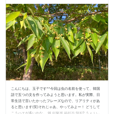
こんにちは、玉子です^^今回は虫の名前を使って、韓国
語で五つの文を作ってみようと思います。私が実際、日
常生活で言いたかったフレーズなので、リアリティがあ
ると思います(笑)それじゃあ、やってみよー！ どうして
こうハエが多いかな。 왜 이렇게 파리가 많지? うぇ いろ