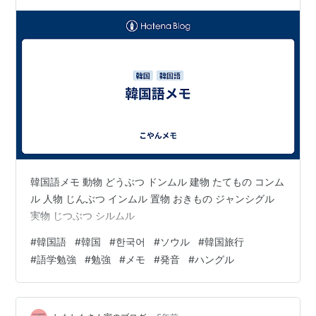
韓国語メモ 動物 どうぶつ ドンムル 建物 たてもの コンム
ル 人物 じんぶつ インムル 置物 おきもの ジャンシグル
実物 じつぶつ シルムル
#
韓国語
#
韓国
#
한국어
#
ソウル
#
韓国旅行
#
語学勉強
#
勉強
#
メモ
#
発音
#
ハングル