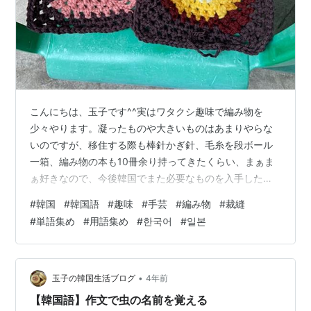
こんにちは、玉子です^^実はワタクシ趣味で編み物を
少々やります。凝ったものや大きいものはあまりやらな
いのですが、移住する際も棒針かぎ針、毛糸を段ボール
一箱、編み物の本も10冊余り持ってきたくらい、まぁま
ぁ好きなので、今後韓国でまた必要なものを入手した
り、趣味のおしゃべりが出来るように、今回少し関連用
#
韓国
#
韓国語
#
趣味
#
手芸
#
編み物
#
裁縫
語を調べてみました！もしよろしければお付き合い下さ
#
単語集め
#
用語集め
#
한국어
#
일본
い^^ ＊読み方ガイドとしてかなをつけましたが、私も勉
強中なので間違いがある可能性もあります。参考程度に
ご覧下さい^^;; 基本語彙 針 糸と素材 編み方 はさみ、切
ること 裁縫関係 基本語彙 手芸：수예(すえ)手工芸：수공
•
玉子の韓国生活ブログ
4年前
예（すごんgえ）編む：뜨다…
【韓国語】作文で虫の名前を覚える