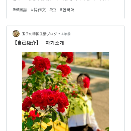
け ぱりが まんち？ なんでか、ハエが多い感じがします
#
韓国語
#
韓作文
#
虫
#
한국어
(^^;地域によるのかもしれませんが…うるさいのでなんと
か対処したいところですが、どうしたらいいかな… 日本
でカマドウマ見たことなかったわ。 일본에서 꼽등이를
•
본 적이 없었어. いるぼねそ こpとぅんgいるる ぼんじょ
玉子の韓国生活ブログ
4年前
ぎ おぷそっそ。 これも、日本でカマドウマがいるとこ
【自己紹介】－자기소개
ろ、韓…