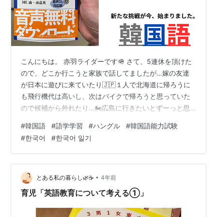
こんにちは。 赤羽ライダーです🪖 さて、5連休を頂けた
ので、どこか行こうと家族で話してましたが…嫁の友達
が日本に遊びに来ていたり🇯🇵１人で北海道に帰ろうに
も飛行機代は高いし、次はバイクで帰ろうと思っていた
ので候補から外れたり…🏍️広島に行きたいとずーっと思
っていましたが、そんなこんなで２日間を台無しにして
#
韓国語
#
語学学習
#
ハングル
#
韓国語能力試験
しまってから行くのは何だか勿体無いし…そうなると、
#
한국어
#
한국어 일기
どこにいくのかなかなか纏まらず、結局２日間をダラダ
ラと過ごしまして。(笑)
•
とある私の暮らし🌿☕️
4年前
育児「英語教育について考える①」