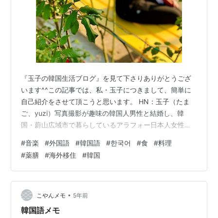
『玉子の韓国生活ブログ』を見て下さりありがとうござ
います^^この記事では、私・玉子につきまして、簡単に
自己紹介をさせて頂こうと思います。 HN：玉子（たま
ご、yuzi）写真撮影が趣味の韓国人男性と結婚し、韓
国・蔚山広域市で暮らしているアラフォー日本人女性で
す。 この写真も夫が撮ってくれました^^ 神奈川生まれ、
#
音楽
#
外国語
#
韓国語
#
한국어
#
食
#
料理
神奈川育ちで、東京近郊の音楽大学を卒業。4歳からヤマ
#
薬膳
#
海外移住
#
韓国
ハの音楽教室に通い、中学から吹奏楽を始め、オーボエ
とホルンという楽器を担当しました。幼少期から音楽に
親しんだおかげか、“軽度の絶対音感”があります。“軽度
の絶対音感”なんていうと、ちょっと病気みたいですよね
•
こやんメモ
5年前
(笑) 大学では興味本位で授業…
韓国語メモ