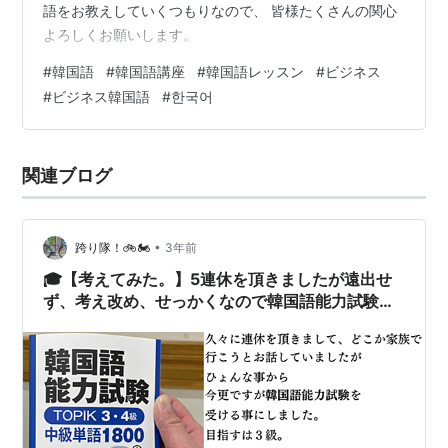
語をお教えしていくつもりなので、 皆様たくさんの関心
よろしくお願いします。
#
韓国語
#
韓国語講座
#
韓国語レッスン
#
ビジネス
#
ビジネス韓国語
#
한국어
関連ブログ
•
跨り隊！🚲🏍
3年前
🎓【考えてみた。】5連休を頂きましたが遠出せ
ず、考え改め、せっかくなので韓国語能力試験の
勉強を始める事にしました。