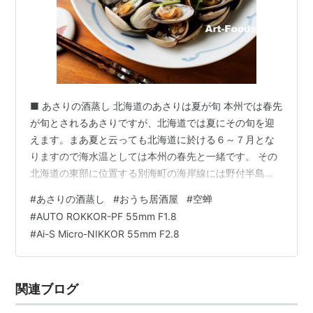
■ あさりの酒蒸し 北海道のあさりは夏が旬 本州では春先
が旬とされるあさりですが、北海道では夏にその旬を迎
えます。まあ夏と云っても北海道に於ける６～７月とな
りますので海水温としては本州の春先と一緒です。 その
北海道の東部に位置する別海町の海岸線には野付半島と
いう小さな突起があり、遠浅の海には北海シマエビやあ
#
あさりの酒蒸し
#
おうち居酒屋
#
空蝉
さりがたくさん生息しておりまして、三角の帆を張った
#
AUTO ROKKOR-PF 55mm F1.8
打瀬船(うたせぶね)による伝統的な漁が有名です。 北海
#
Ai-S Micro-NIKKOR 55mm F2.8
道産 あさり釧路に住んでいたころに何度かその海に潮干
狩りに行ったこともありまして、本州では考えられない
ような超大粒のあさりがどっさり獲れた思い出がありま
関連ブログ
す。小さなもので４cmほど、大粒のも…