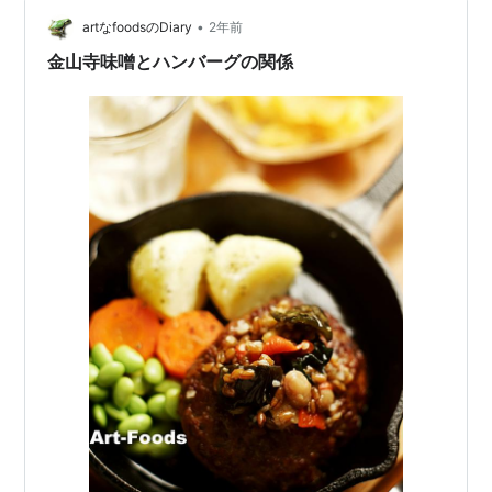
外出を控えていたり…といつの間にか数年の時…
•
artなfoodsのDiary
2年前
金山寺味噌とハンバーグの関係