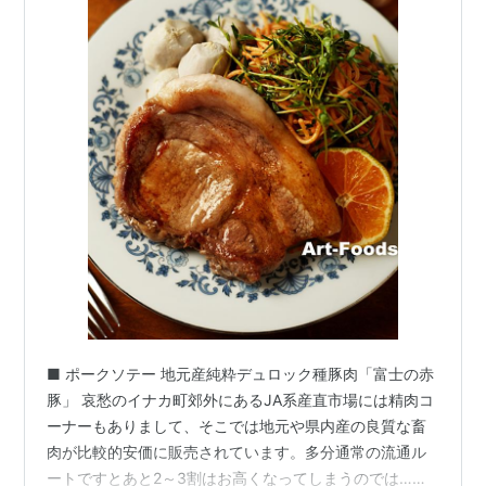
■ ポークソテー 地元産純粋デュロック種豚肉「富士の赤
豚」 哀愁のイナカ町郊外にあるJA系産直市場には精肉コ
ーナーもありまして、そこでは地元や県内産の良質な畜
肉が比較的安価に販売されています。多分通常の流通ル
ートですとあと2～3割はお高くなってしまうのでは…と