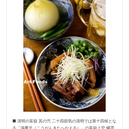
■ 清明の富嶽 其の弐 二十四節気の清明では第十四候とな
る「鴻雁北（こうがんきたへかえる）」の富嶽上空 鱗雲