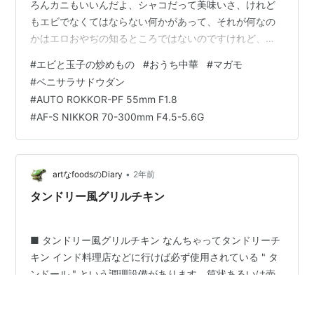
ろんカニもいいんだよ、シャコだって美味いさ、けれど
もエビでなくてはならない何かがあって、それが何なの
かはエロおやぢの知るところではないのですけれど、と
にかくエビなんです。 確かにお安いものではありません
#
エビと玉子の炒めもの
#
おうち中華
#
マガモ
が、それでも東南アジアからの冷凍輸入品の中には高品
#
ベニサラサドウダン
質で食味の良いものもあって、上手く見極められれば平
#
AUTO ROKKOR-PF 55mm F1.8
素の食事にも導入可能なものだってあるのですね。 冷凍
#
AF-S NIKKOR 70-300mm F4.5-5.6G
むきえび先日見つけたものは大粒の " むきえび " です
が、コーティングの氷ばかりが分厚い悪徳偽装商品では
なく、程よい保護膜になって…
•
artなfoodsのDiary
2年前
タンドリー風グリルチキン