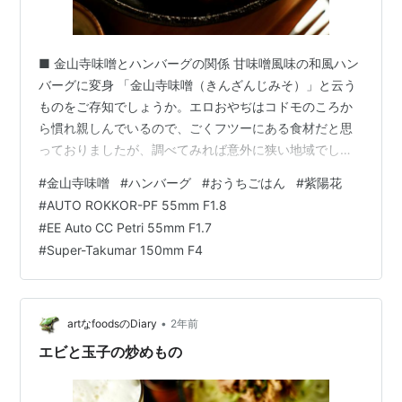
■ 金山寺味噌とハンバーグの関係 甘味噌風味の和風ハン
バーグに変身 「金山寺味噌（きんざんじみそ）」と云う
ものをご存知でしょうか。エロおやぢはコドモのころか
ら慣れ親しんでいるので、ごくフツーにある食材だと思
っておりましたが、調べてみれば意外に狭い地域でしか
製造販売していないので、知らないヒトの方が多いかも
#
金山寺味噌
#
ハンバーグ
#
おうちごはん
#
紫陽花
知れません。 元々は中国から紀州の寺院に伝えられた保
#
AUTO ROKKOR-PF 55mm F1.8
存食で、日本での喫食エリアとしてはその和歌山から静
#
EE Auto CC Petri 55mm F1.7
岡そして千葉…と黒潮の流れがその食文化の伝播に深く
#
Super-Takumar 150mm F4
関与していると思われます。 その実体は大豆・米・麦に
身近な野菜類を加えて発酵させ、甘辛く仕上げた " なめ
味噌 " であり、ここから味噌や醤油…
•
artなfoodsのDiary
2年前
エビと玉子の炒めもの