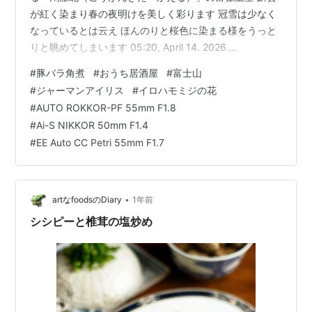
が紅く染まり春の夜明けを美しく彩ります 冠雪は少なく
なっているとは云え ほんのりと桜色に染まる様をうっと
りと眺めてしまいます 05:20, April 14. 2026.
@Fujinomiya-City 清明の富嶽 其の弐 April 14. 2026.
#
豚バラ角煮
#
おうち居酒屋
#
富士山
SONY XPERIA 5 ■ 豚バラ角煮と新玉葱のコンソメ煮 コ
#
ジャーマンアイリス
#
イロハモミジの花
トコトと数時間 こうした濃い目の味付けでこっくりと煮
#
AUTO ROKKOR-PF 55mm F1.8
込んだニクも春の訪れと共にもういいかな…なんて思う
#
Ai-S NIKKOR 50mm F1.4
のですけれど、さりとて蒸し暑い梅雨時や盛夏の頃にも
#
EE Auto CC Petri 55mm F1.7
ムショーに食べた…
•
artなfoodsのDiary
1年前
シシピーと椎茸の塩炒め