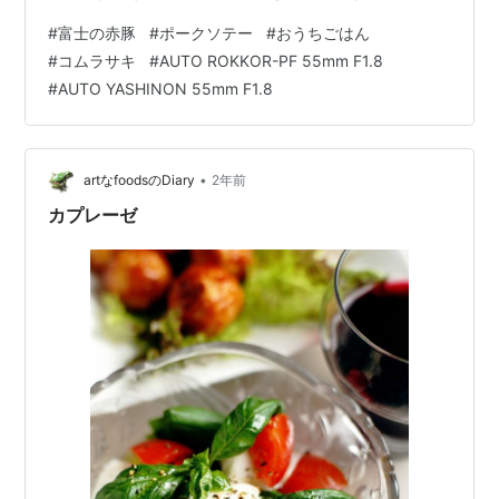
思われるほどリーズナボウな価格設定でして、先日そこ
#
富士の赤豚
#
ポークソテー
#
おうちごはん
に出向いたものこの豚肉を購入することが主たる目的な
#
コムラサキ
#
AUTO ROKKOR-PF 55mm F1.8
のでありました。 純粋デュロック種 富士の赤豚その名も
#
AUTO YASHINON 55mm F1.8
「富士の赤豚」、アメリカ原産の「デュロック」という
純粋種でして出荷量がとても少ない貴重な豚です。飼料
米をこの町で自社生産するなど非常にテをかけた生産体
制を構築していて安全性や信頼性の向上…
•
artなfoodsのDiary
2年前
カプレーゼ