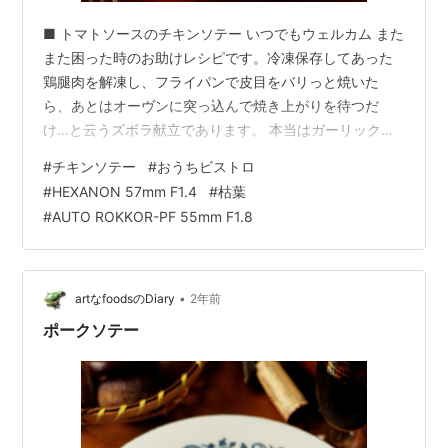
■ トマトソースのチキンソテー いつでもウェルカム また
また困った時のお助けレシピです。冷凍保存してあった
鶏腿肉を解凍し、フライパンで皮目をバリっと焼いた
ら、あとはオーヴンに突っ込んで焼き上がりを待つだ
け…と云うズボラ献立であります。 本当はガーリックや
香辛料をモミ込んで少しだけ寝かせてから焼く工程に入
#
チキンソテー
#
おうちビストロ
った方がいいのですけれど、あとからかけてやるトマト
#
HEXANON 57mm F1.4
#
枯葉
ソースがしっかりとしたお味なのでそれナシでもソコソ
#
AUTO ROKKOR-PF 55mm F1.8
コ美味しくいただけます。 トマトソースのチキンソテー
KONICA HEXANON 57mm F1.4 SONY α7トマトソース
はこのところ「あらごしトマト」という便利なヅメカン
を利用することが…
•
artなfoodsのDiary
2年前
ポークソテー