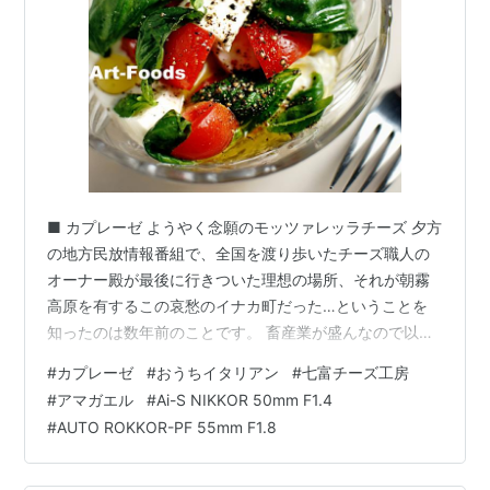
■ カプレーゼ ようやく念願のモッツァレッラチーズ 夕方
の地方民放情報番組で、全国を渡り歩いたチーズ職人の
オーナー殿が最後に行きついた理想の場所、それが朝霧
高原を有するこの哀愁のイナカ町だった…ということを
知ったのは数年前のことです。 畜産業が盛んなので以前
から各種乳製品の製造は行われておりましたが、個人の
#
カプレーゼ
#
おうちイタリアン
#
七富チーズ工房
チーズ工房が開設されるのは初めてのことで、欧州仕込
#
アマガエル
#
Ai-S NIKKOR 50mm F1.4
みの本格チーズがようやくいただけるようになったと喜
#
AUTO ROKKOR-PF 55mm F1.8
んでおりました。ところがこれがまたなかなか実現しな
いのですよ、メニューが重なって都合が悪かったり、シ
ゴトの折り合いで買いに行けなかったり、体調を崩して