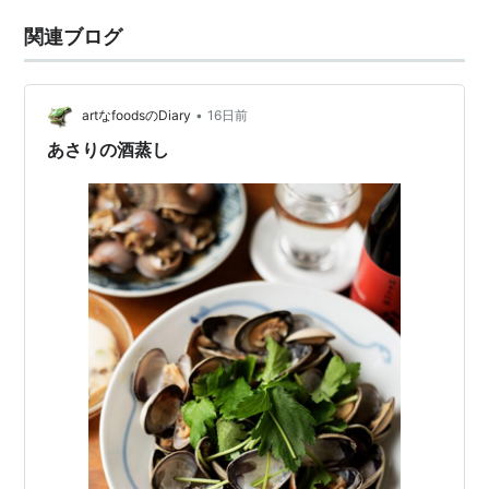
関連ブログ
•
artなfoodsのDiary
16日前
あさりの酒蒸し