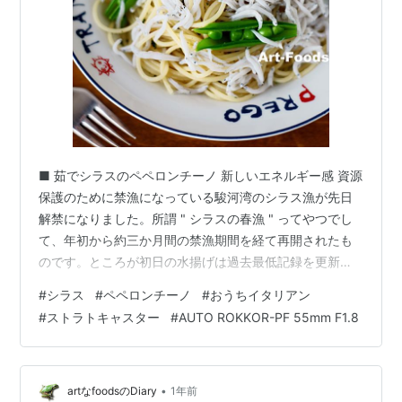
■ 茹でシラスのペペロンチーノ 新しいエネルギー感 資源
保護のために禁漁になっている駿河湾のシラス漁が先日
解禁になりました。所謂 " シラスの春漁 " ってやつでし
て、年初から約三か月間の禁漁期間を経て再開されたも
のです。ところが初日の水揚げは過去最低記録を更新
し、それに伴って浜値も上昇…という散々な結果だった
#
シラス
#
ペペロンチーノ
#
おうちイタリアン
ようです。関係者は今後に期待しているようですが、さ
#
ストラトキャスター
#
AUTO ROKKOR-PF 55mm F1.8
てどうなることでしょう。初水揚げの生シラスは高価な
ので、それはまたの機会に…ということにして、安定し
た価格の「茹でシラス」を使って春らしいパスタ料理を
作ってみることにしました。パスタに合わせる青菜は今
•
artなfoodsのDiary
1年前