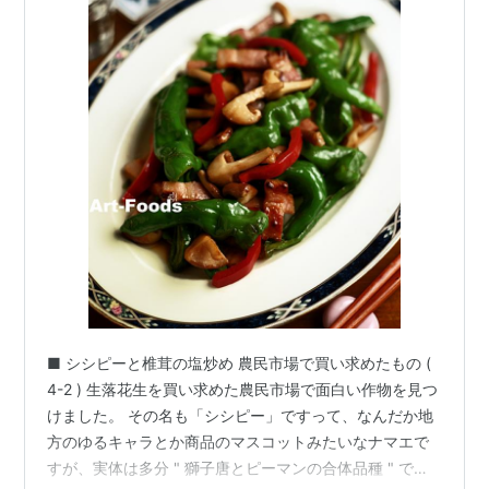
■ シシピーと椎茸の塩炒め 農民市場で買い求めたもの (
4-2 ) 生落花生を買い求めた農民市場で面白い作物を見つ
けました。 その名も「シシピー」ですって、なんだか地
方のゆるキャラとか商品のマスコットみたいなナマエで
すが、実体は多分 " 獅子唐とピーマンの合体品種 " でし