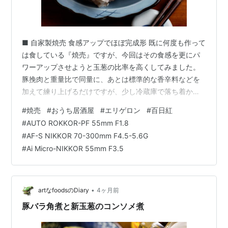
■ 自家製焼売 食感アップでほぼ完成形 既に何度も作って
は食している『焼売』ですが、今回はその食感を更にパ
ワーアップさせようと玉葱の比率を高くしてみました。
豚挽肉と重量比で同量に、あとは標準的な香辛料などを
加えて練り上げるだけですが、少し冷蔵庫で落ち着かせ
るように寝かせた方が美味しいとのウワサを小耳に挟
#
焼売
#
おうち居酒屋
#
エリゲロン
#
百日紅
み、早速ジッコーしてみるのです。 焼売の食材なるほ
#
AUTO ROKKOR-PF 55mm F1.8
ど、しっとりと落ち着いた感じの餡になってますね...こ
#
AF-S NIKKOR 70-300mm F4.5-5.6G
れは食す前から勝利宣言しても許される気がしました。
#
Ai Micro-NIKKOR 55mm F3.5
もうひとつ変更点は皮のトップに盛り上がるくらいたっ
ぷりの餡を詰め込んだことです。見た目も大粒な『焼
売』になりますし、なにより蒸し上った時のふ…
•
artなfoodsのDiary
4ヶ月前
豚バラ角煮と新玉葱のコンソメ煮