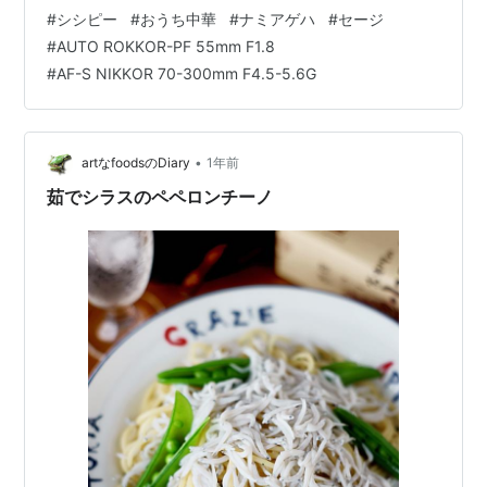
ょうね。安易なネーミングとは言え、トーシローにも解
#
シシピー
#
おうち中華
#
ナミアゲハ
#
セージ
りやすくていいと思います。大きさは獅子唐とピーマン
#
AUTO ROKKOR-PF 55mm F1.8
の中間くらい、色ツヤはピーマンのDNAが強いかな… シ
#
AF-S NIKKOR 70-300mm F4.5-5.6G
シピーと原木椎茸帰宅して早速そいつを生でカジってみ
ますと、まさにそのナマエ通りのズバリなお味…本当に
獅子唐とピーマンの合いの子ってカンジの風味と香り＆
食感です。中途ハンパ…
•
artなfoodsのDiary
1年前
茹でシラスのペペロンチーノ