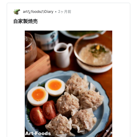
•
artなfoodsのDiary
2ヶ月前
自家製焼売