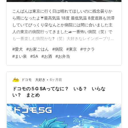
こんばんは東京に行く日は晴れてほしいのに残念曇りか
ら雨になったよ☔最高気温 18度 最低気温 8度道路も渋滞
していてびっくり😲なんとか病院には間に合いました主
人の東京の病院行ってきました🚙一番怖い病院（笑）で
も一番楽しむ病院かな❓（笑）大好きなレインボーブリッ
ジは撮れず居眠り中（笑）ザ・東京っていう写真かな❓
#
愛犬
#
お家ごはん
#
病院
#
東京
#
サクラ
代々木公園 原宿駅前 表参道雨が降ってきたよ😒 ランチ
#
まい泉
#
SA
#
お酒
#
お弁当
まい泉いつもの定番です（笑）混雑してましたよ テーブ
ルにセットされてるお茶とお出汁 リブロースかつ定食
（笑）いつも同じもの注文です（笑） ちょっとお肉が薄
くなったかな❓（笑）サクサクで美味しいのですよキャベ
•
ドコモ 大好き
6ヶ月前
ツ・ご飯・お味噌汁おかわりで…
ドコモの５G SAってなに？ いる？ いらな
い？ まとめ