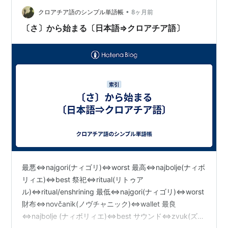
スース)⇔happiness サウ…
•
クロアチア語のシンプル単語帳
8ヶ月前
〔さ〕から始まる〔日本語⇒クロアチア語〕
最悪⇔najgori(ナィゴリ)⇔worst 最高⇔najbolje(ナィボ
リィエ)⇔best 祭祀⇔ritual(リトゥア
ル)⇔ritual/enshrining 最低⇔najgori(ナィゴリ)⇔worst
財布⇔novčanik(ノヴチャニック)⇔wallet 最良
⇔najbolje (ナィボリィエ)⇔best サウンド⇔zvuk(ズヴ