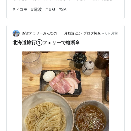
なら設定しておいて損はない」という存在です。 なんち
#
ドコモ
#
電波
#
５G
#
SA
ゃって５Gではない！ 真の・・・、本当の５G電波です。
サービスエリアマップ | 通信・エリア | NTTドコモ ドコ
モHPより 5G SAとは？「真の5G」と呼ばれる理由 これ
•
までの5G（NSA：ノンスタンドアローン）は、実は4Gの
🐬🌺アラサーおんなの 月1旅行記・ブログ🌺🐬
6ヶ月前
設備を「間借り」して動いていました。例えるなら、
北海道旅行①フェリーで縦断🚢
「外…