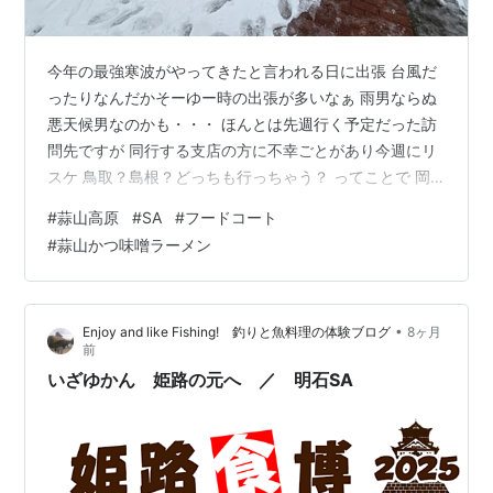
今年の最強寒波がやってきたと言われる日に出張 台風だ
ったりなんだかそーゆー時の出張が多いなぁ 雨男ならぬ
悪天候男なのかも・・・ ほんとは先週行く予定だった訪
問先ですが 同行する支店の方に不幸ごとがあり今週にリ
スケ 鳥取？島根？どっちも行っちゃう？ ってことで 岡
山支店の方と合流して日本海側を目指しますしかし今回
#
蒜山高原
#
SA
#
フードコート
の寒波で一番不安だったのは 東海道新幹線の関ケ原と米
#
蒜山かつ味噌ラーメン
原間 結構豪雪地帯なんですよね～ 毎年って言って良いく
らい名神高速が通行止めになります 時間がおしていたた
めSAのフードコートで昼食をいただきます 蒜山高原SA
•
Enjoy and like Fishing! 釣りと魚料理の体験ブログ
8ヶ月
下り 夜半から降った雪に覆われています 割とべちゃべち
前
ゃした雪なので浸水しな…
いざゆかん 姫路の元へ ／ 明石SA