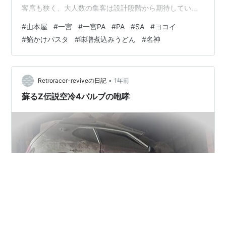
客席も狭く、大人数の集客は設計段階から期待していな
い様だ。 しかし、そのお店にはデカデカと「ヨコイのス
#
山本屋
#
一宮
#
一宮PA
#
PA
#
SA
#
ヨコイ
パゲッティ」と掲げられている。ヨコイと言えば、名古
#
餡かけパスタ
#
味噌煮込みうどん
#
名神
屋メシの代表格とも言うべき餡かけパスタの元祖だ。元
祖だが、私の知る限り、実際にはヨコイの店舗は名古屋
市内に二店舗しかなくなかなかお目にかかれない代物
だ。 小員は、迷わずヨコイのスパゲッティ「ミラネー
•
Retroracer-reviveの日記
1年前
ズ」をオーダー。 オーダーと言っても券売機…
蘇るZ伝説空冷4バルブの咆哮