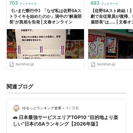
703
693
ブックマーク
ブックマーク
《いまだ断行中》「なぜ私は佐野SAス
【佐野SAスト終結！】
トライキを始めたのか」渦中の“解雇部
劇で全従業員が復帰、
長”が真相を告発 | 文春オンライン
雇部長”は…… | 文春
bunshun.jp
bunshun.jp
関連ブログ
•
ゆるっとランキング倉庫
3ヶ月前
🚗 日本最強サービスエリアTOP10 “目的地より楽
しい”日本のSAランキング【2026年版】