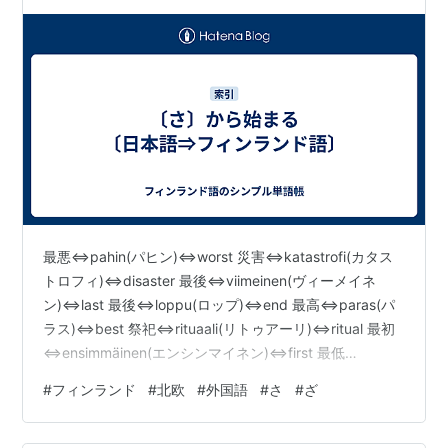
最悪⇔pahin(パヒン)⇔worst 災害⇔katastrofi(カタス
トロフィ)⇔disaster 最後⇔viimeinen(ヴィーメイネ
ン)⇔last 最後⇔loppu(ロップ)⇔end 最高⇔paras(パ
ラス)⇔best 祭祀⇔rituaali(リトゥアーリ)⇔ritual 最初
⇔ensimmäinen(エンシンマイネン)⇔first 最低
⇔pahin(パヒン)⇔worst 財布⇔lompakko(ロンパッ
#
フィンランド
#
北欧
#
外国語
#
さ
#
ざ
コ)⇔wallet 財宝⇔aarre(アーッレ)⇔treasure 最良
⇔paras(パラス)⇔best 幸い⇔onnellisuus(オンネッリ