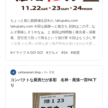
ちょっと前に姫路城を訪れた takupaku.com
takupaku.com 今回も姫路へと旅立ち 目的はこの子…な
んぞ美味しそうやなぁ、と 前回は時間無く夜出発～深夜
着、翌日見て回って帰るという強行軍 今回はもう少し早
く出発 ただ早い分車も多く神戸市内を抜けるのが大変 こ
のまま明石方面は垂水の辺りが渋滞の予感…… うーん、
#
ドライブ A GO! GO!
#
グルメ
#
SA
#
休憩
高速使っちゃえｗ と、途中から高速に乗り換え 高速もソ
コソコ混みあっててみんな姫路に向かうのかな？(笑) そ
う言えばこっち方面の高速でSAには寄ってない 時間に余
•
裕はあるので立ち寄ってみることにする 明石SA 他にあ
yattasama’s blog
9ヶ月前
るSAに比べてかなりこじんまりしてるイメージ 明石だけ
コンパクトな厨房だが多彩 名神・尾張一宮PA下
ど…
り