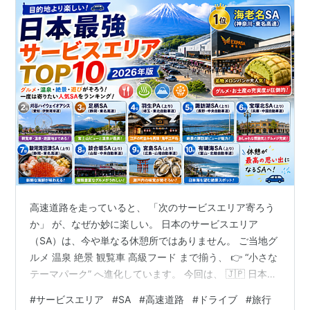
高速道路を走っていると、 「次のサービスエリア寄ろう
か」 が、なぜか妙に楽しい。 日本のサービスエリア
（SA）は、今や単なる休憩所ではありません。 ご当地グ
ルメ 温泉 絶景 観覧車 高級フード まで揃う、 👉 “小さな
テーマパーク” へ進化しています。 今回は、 🇯🇵 日本全
国の「最強サービスエリア」 をランキング形式で紹介し
#
サービスエリア
#
SA
#
高速道路
#
ドライブ
#
旅行
ます。 🏆 第1位：🗻 海老名サービスエリア（神奈川） 日