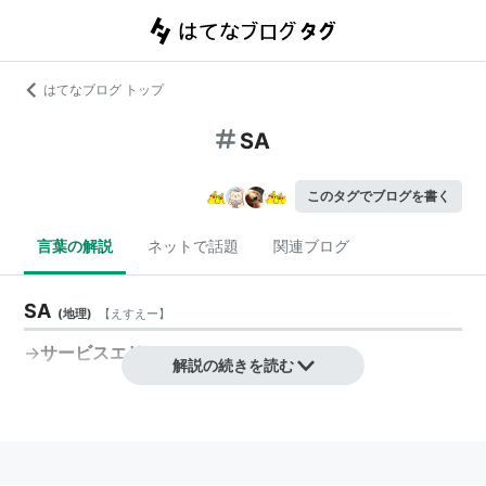
はてなブログ トップ
SA
このタグでブログを書く
言葉の解説
ネットで話題
関連ブログ
SA
(
地理
)
【
えすえー
】
→
サービスエリア
。
解説の続きを読む