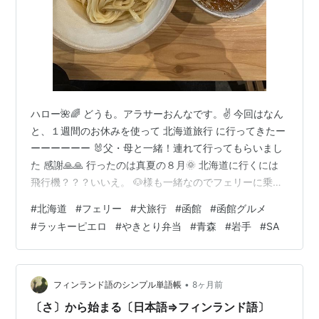
ハロー🌺🌈 どうも。アラサーおんなです。✌️ 今回はなん
と、１週間のお休みを使って 北海道旅行 に行ってきたー
ーーーーーー 🐰父・母と一緒！連れて行ってもらいまし
た 感謝🙏🙏 行ったのは真夏の８月🌞 北海道に行くには
飛行機？？？いいえ。 🐶様も一緒なのでフェリーに乗っ
て北海道へ行ったのヨ🚢 北海道内は函館から👉帯広まで
#
北海道
#
フェリー
#
犬旅行
#
函館
#
函館グルメ
移動するよー！ 幅ひろーーーいでしょ！ しかも今回はフ
#
ラッキーピエロ
#
やきとり弁当
#
青森
#
岩手
#
SA
ェリーもそうだし、🚗も一緒にフェリーに乗っていった
の！ すごく楽しい思い出いっぱいの旅行になったーーー
ー👍👍👍 今回もくわーーーしく載せていくね✊ 🐶やペッ
トがいたり、飛行機に乗れない人はフェリーを使うって
•
フィンランド語のシンプル単語帳
8ヶ月前
いう手段があるからね…
〔さ〕から始まる〔日本語⇒フィンランド語〕