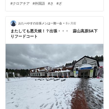
ーク)⇔sound 探す⇔traži(トラージィ)/tražiti(トラージ
#
クロアチア
#
外国語
#
さ
#
ざ
ィティ)⇔search/look for 魚⇔riba(リバ)⇔fish 魚屋
⇔ribarnica(リバルニツァ)⇔fish shop 魚料理⇔riblje
jelo(リブリィエ …
•
おたべやすの出張メシは一期一会
8ヶ月前
またしても悪天候！？出張・・・ 蒜山高原SA下
りフードコート