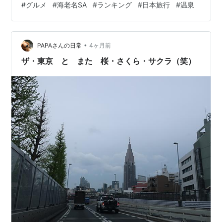
#
グルメ
#
海老名SA
#
ランキング
#
日本旅行
#
温泉
本最強SAの王者。 東名高速の超有名スポット。 なぜ最
強？ 圧倒的人気 グルメ数 お土産 利便性 全部が強い。 特
に人気 🍈 メロンパン は“日本一有名なSAグルメ”級。 休
日は大行列。 雰囲気 もはや、 👉 「巨…
•
PAPAさんの日常
4ヶ月前
ザ・東京 と また 桜・さくら・サクラ（笑）