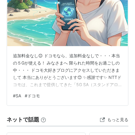
追加料金なし😊 ドコモなら、追加料金なしで・・・本当
の５Gが使える！ みなさまへ 限られた時間をお過ごしの
中・・・ ドコモ大好きブログにアクセスしていただきま
して 本当にありがとうございます😊 ✨感謝です✨ NTTド
コモは、これまで提供してきた「5G SA（スタンドアロ
ーン）」サービスの月額料金の取り扱いについて規約を
#
SA
#
ドコモ
改定し、正式に無料化することを発表しました。
www.docomo.ne.jp www.docomo.ne.jp 1. 規約改定の概
要と無料化の背景 ドコモは2026年5月21日、「5G SA」
ネットで話題
もっと見る
の利用規約改定に関するお知らせを公開しました。 5G
SA（Standalone）とは…