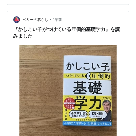
察したり、温度計や方位磁石やらと。 低学年の時の生活
科よりぐっと専門的になりました(*´Д｀) 年長さんぐらい
から理科は本などでも種ま…
•
ベリーの暮らし
1年前
『かしこい子がつけている圧倒的基礎学力』を読
みました