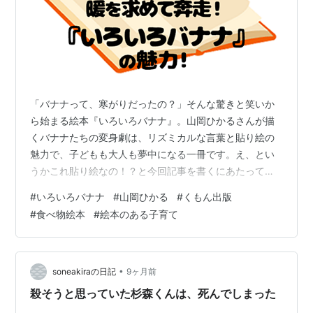
「バナナって、寒がりだったの？」そんな驚きと笑いか
ら始まる絵本『いろいろバナナ』。山岡ひかるさんが描
くバナナたちの変身劇は、リズミカルな言葉と貼り絵の
魅力で、子どもも大人も夢中になる一冊です。え、とい
うかこれ貼り絵なの！？と今回記事を書くにあたって初
めて知って驚愕しました。だって線とかすごく細くて繊
#
いろいろバナナ
#
山岡ひかる
#
くもん出版
細なんですもの…！今回は、3歳の息子と出会ったこの絵
#
食べ物絵本
#
絵本のある子育て
本の魅力を、読み聞かせのコツやおすすめポイントとと
もにご紹介します。 『いろいろバナナ』ってどんな絵
本？ この絵本に出会ったきっかけ この絵本の見どころ・
感想 表紙から惹きこまれる バナナが寒がる！？ バナナ
•
soneakiraの日記
9ヶ月前
の変身劇 絵の魅力と驚き 読み聞かせのコ…
殺そうと思っていた杉森くんは、死んでしまった