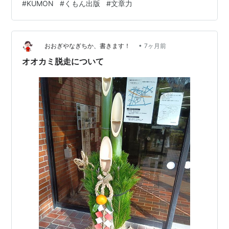
#
KUMON
#
くもん出版
#
文章力
出版社：くもん出版 発売日：2026年1月27日 判型：B5
判 価格：1,650円（税込） ■ 本書の特徴 本書の最大の特
徴は、「解説を読む」よりも「問題を解く」ことを中心
•
に学習が進む点です。 敬語や言い回し、文法、書き言葉
おおぎやなぎちか、書きます！
7ヶ月前
の基本など、大人がつまずきやすいポイントを題材に、
オオカミ脱走について
「どの表現が適…