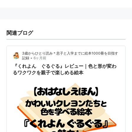
関連ブログ
3歳からひとり読み＊息子と入学までに絵本1000冊を目指す
•
記録
6ヶ月前
『くれよん ぐるぐる』レビュー｜色と形が変わ
るワクワクを親子で楽しめる絵本