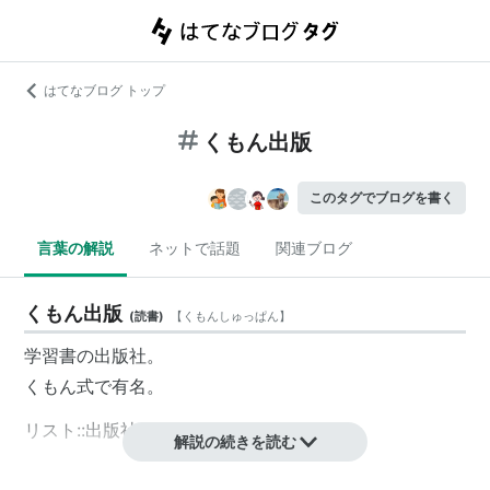
はてなブログ トップ
くもん出版
このタグでブログを書く
言葉の解説
ネットで話題
関連ブログ
くもん出版
(
読書
)
【
くもんしゅっぱん
】
学習書の出版社。
くもん式
で有名。
リスト::出版社
解説の続きを読む