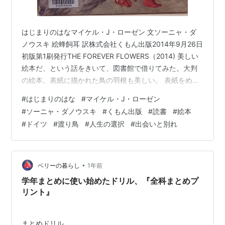
はじまりのはなマイケル・J・ローゼン 文ソーニャ・ダ
ノウスキ 絵蜂飼耳 訳株式会社くもん出版2014年9月26日
初版第1刷発行THE FOREVER FLOWERS（2014) 美しい
絵本だ、という話をきいて、図書館で借りてみた。大判
の絵本。表紙に描かれた鳥の羽根も美しい。 表紙をめく
ると、円の中に描かれたお花がリズムよく並んでいる。
#
はじまりのはな
#
マイケル・J・ローゼン
そして、 ”わたりどりのローザはじぶんのほっぺたとおな
#
ソーニャ・ダノウスキ
#
くもん出版
#
読書
#
絵本
じいろをした〈ほっぺのはな〉が、だいすき。あきに な
#
ドイツ
#
渡り鳥
#
人生の選択
#
出会いと別れ
り たびだつときが きても〈ほっぺのはな〉のたねを て
ばなさない。わたりのとちゅう かわに おちなかまと は
ぐれた ローザはいぬのミールと かいぬしのアンナ…
•
ベリーの暮らし
1年前
学年まとめに使い始めたドリル、『全科まとめプ
リント』