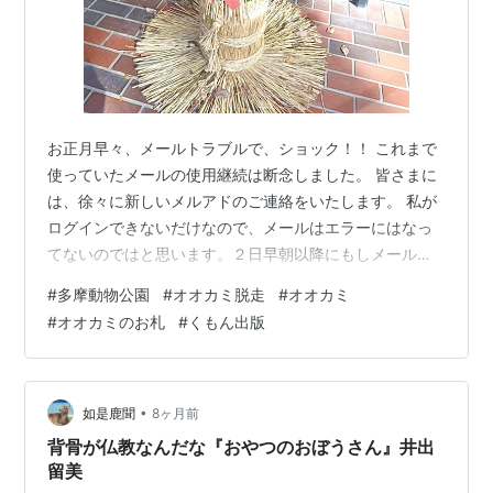
お正月早々、メールトラブルで、ショック！！ これまで
使っていたメールの使用継続は断念しました。 皆さまに
は、徐々に新しいメルアドのご連絡をいたします。 私が
ログインできないだけなので、メールはエラーにはなっ
てないのではと思います。２日早朝以降にもしメールを
くださった方がいらしたら、申し訳ありません。 読めて
#
多摩動物公園
#
オオカミ脱走
#
オオカミ
いません。仕事関係はお休み中だったのが、幸いです。
#
オオカミのお札
#
くもん出版
月曜日には各出版社さんにメールしなくては。 さて、昨
年30日に、多摩動物公園からオオカミが一匹脱走して、
ニュースになりました。 その日、散歩をしていたら、上
空をヘリコプターが４機くらい旋回していたので、何か
•
如是鹿聞
8ヶ月前
あったかなとは思ったのです。多摩動物…
背骨が仏教なんだな『おやつのおぼうさん』井出
留美