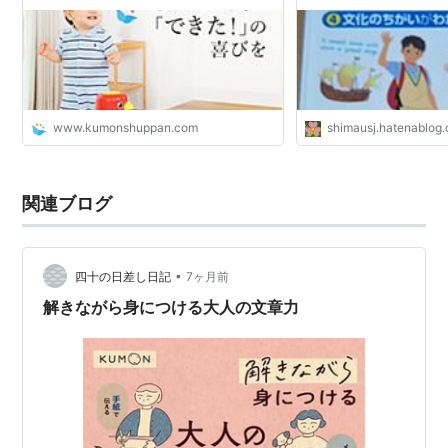
www.kumonshuppan.com
shimausj.hatenablog
関連ブログ
•
四十の日差し日記
7ヶ月前
解きながら身につける大人の文章力