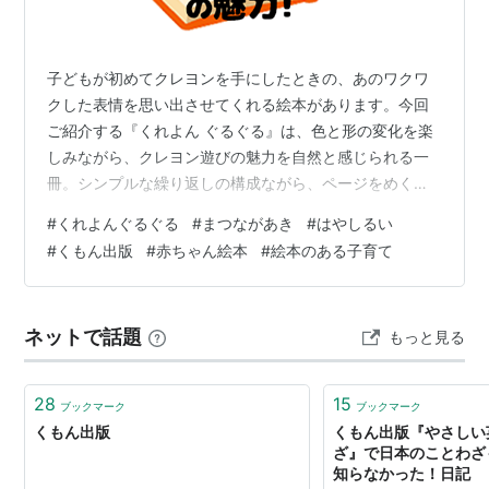
子どもが初めてクレヨンを手にしたときの、あのワクワ
クした表情を思い出させてくれる絵本があります。今回
ご紹介する『くれよん ぐるぐる』は、色と形の変化を楽
しみながら、クレヨン遊びの魅力を自然と感じられる一
冊。シンプルな繰り返しの構成ながら、ページをめくる
たびに「次は何ができるの？」と親子で盛り上がりまし
#
くれよんぐるぐる
#
まつながあき
#
はやしるい
た。4歳の息子が図書館で“背表紙だけを見て”選んだこの
#
くもん出版
#
赤ちゃん絵本
#
絵本のある子育て
絵本。読んでみると、低月齢から年少さんまで幅広く楽
しめる理由がよくわかりました。 『くれよん ぐるぐる』
ってどんな絵本？ この絵本に出会ったきっかけ 読んでみ
ネットで話題
もっと見る
た感想 表紙からワクワクが始まるデザイン シンプルな繰
り返しが心地よい 色の変化を楽し…
28
15
ブックマーク
ブックマーク
くもん出版
くもん出版『やさしい
ざ』で日本のことわざ
知らなかった！日記