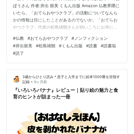
ぼうさん 作者:井出 留美 くもん出版 Amazon 仏教界隈に
いたら、「おてらおやつクラブ」の活動についてなんら
かの情報は目にしたことがあるのでないか。「おてらお
やつクラブ」代表の松島靖朗さんが幼いころにお寺に住
むようになり、お寺を継ぐことに反発して紆余曲折を経
#
仏教
#
おてらおやつクラブ
#
ノンフィクション
て社会人になり、そして絶対帰らないはずのお寺に戻っ
#
井出留美
#
松島靖朗
#
くもん出版
#
読書
#
読書垢
てきた物語。やっぱりお寺ってデフォルト継ぎたくない
#
読了
もんなんだな。でもさ、選択肢があるっていうのはすご
いアドバンテージのようにも感じる氷河期世代。 おてら
おやつクラブの創設から今に至る内容ではやっぱりコロ
3歳からひとり読み＊息子と入学までに絵本1000冊を目指す
ナの時に助けてほしいという声が…
•
記録
9ヶ月前
『いろいろバナナ』レビュー｜貼り絵の魅力と食
育のヒントが詰まった一冊