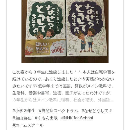
この春から３年生に進級しました＾＾ 本人は自宅学習を
続けているので、あまり進級したという実感がわかない
みたいです💦 低学年までは国語、算数がメイン教科で、
生活科、音楽や書写、道徳、図工があったわけですが、
３年生からはメイン教科に理科、社会が増え、外国語
に、習字、音楽はリコーダーが新しく追加され、毎日手
#
小学３年生
#
自閉症スペクトラム
#
なぜどうして？
探りで進めています(*^-^*) 特に理科、社会は教科書を読
#
自由自在
#
くもん出版
#
NHK for School
んでいると体験してなんぼな教科で、 実験や体験を通し
#
ホームスクール
ての学習になります。 モンシロチョウを卵から育てて観