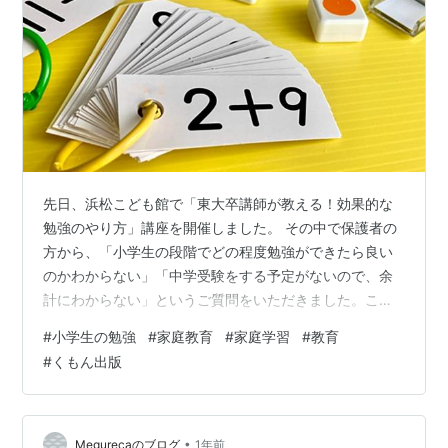
先日、浜松こども館で「東大卒講師が教える！効果的な
勉強のやり方」講座を開催しました。 その中で保護者の
方から、「小学生の段階でどの程度勉強ができたら良い
のかわからない」「中学受験をする予定がないので、余
計にわからない」というご質問をいただきました。この
ようなご質問はこれまでにも何回かいただいたことがあ
#
小学生の勉強
#
家庭教育
#
家庭学習
#
教育
るので、私の考えを記したいと思います。 学校のカラー
#
くもん出版
テストの得点をチェック！ 指標の一つとして、学校のカ
ラーテストの点数を見ていただくと良いと思います。単
元が終わるとカラーテストが行われますが、そこで常に9
割～満点が取れることをまずは目指しましょう。 カラー
•
Megurecaのブログ
1年前