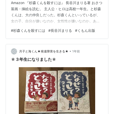
Amazon 『杉森くんを殺すには』 長谷川まりる著 おさつ
装画・挿絵を読む。 主人公・ヒロは高校一年生。と杉森
くんは、大の仲良しだった。杉森くんといっているが、
女の子。自分が嫌いなのか、女性性が嫌いなのか。ある
いは性同一性障害なのかは述べられていない。「ぼく」
#
杉森くんを殺すには
#
長谷川まりる
#
くもん出版
という女の子なのかも。 ある日、大好きな関係が大嫌い
な関係になる。そんな経験をした人は多いだろう。ヒロ
はまとわりついてくる杉森くんが嫌になる。ウソを広め
•
たり、暴力をふるったり。LINEも既読スルー。 で、いつ
月子と海くん★発達障害を生きる★
1年前
しか、殺したくなる。その理由を多々挙げる。イメージ
☆３年生になりました☆
で殺すことで杉森くんからの…