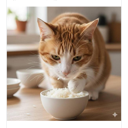
き」「ほしのゆめ」と同等である。割籾の発生は「おぼ
ろづき」よりやや少なく「ほしのゆめ」より少ない。
生態的特性
出穂期は「おぼろづき」「ほしのゆめ」並の“中生の
早”であり、成熟期は「おぼろづき」「ほしのゆめ」並
からやや遅い“中生の早”に属する。登熟日数は「おぼろ
づき」「ほしのゆめ」並である。
耐倒伏性は「おぼろづき」に劣り「ほしのゆめ」より
やや劣る“やや弱”である。障害型耐冷性は「おぼろづ
き」「ほしのゆめ」にわずかに劣る“やや強〜強”であ
る。.幼苗期の低温による出穂の変動性は「ほしのゆ
め」並で、出穂遅延型耐冷性は“中”、開花期耐冷性は
「おぼろづき」「ほしやゆめ」よりやや劣る“やや強”と
判定される。
いもち病真性抵抗性遺伝子型は“Pii,ik”と推定され、葉