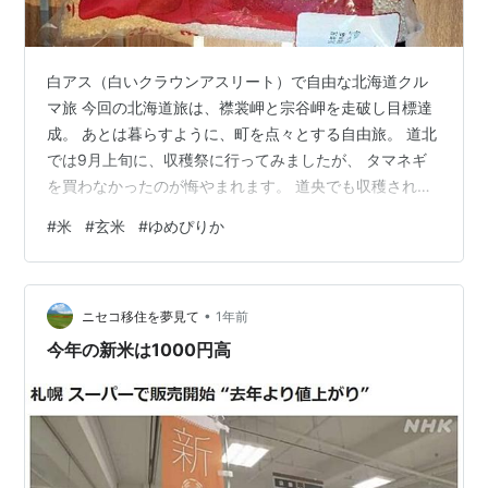
白アス（白いクラウンアスリート）で自由な北海道クル
マ旅 今回の北海道旅は、襟裳岬と宗谷岬を走破し目標達
成。 あとは暮らすように、町を点々とする自由旅。 道北
では9月上旬に、収穫祭に行ってみましたが、 タマネギ
を買わなかったのが悔やまれます。 道央でも収穫された
野菜が山積みになっている光景を見ます。 白アスに玉葱
#
米
#
玄米
#
ゆめぴりか
とジャガイモを満載にして帰りたいのものです。 ウチの
旅は、その町のローカルスーパーを回って、 地元のもの
を買物＆物価調査をするのも趣味でして、 思わぬ掘り出
•
し物に遭遇する事も多々。 そろそろ新米が出回って、06
ニセコ移住を夢見て
1年前
産の米に値引きシールが！ 北海道産米、5㎏で3千円ちょ
今年の新米は1000円高
っとって感じかな。 ホク…