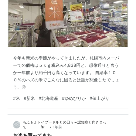
今年も新米の季節がやってきましたが、札幌市内スーパ
ーでの価格は５ｋｇ税込み4,838円と、想像通りと言う
か一年前より約千円も高くなっています。 自給率１０
０％のハズの米でこんなに困るとは誰が想像したでしょ
う。☹️
#
米
#
新米
#
北海道産
#
ゆめぴりか
#
値上がり
もふもふトイプードルとの日々～認知症と向き合っ
•
て 🐩
1年前
お米を買ってきた