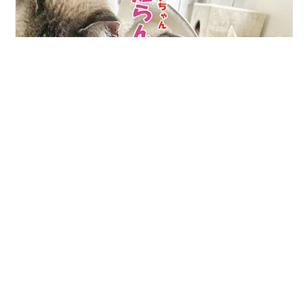
出演 テンちゃん（シャムキジトラＭＩＸ、８歳、女子、
生後１ヶ月で保護） ミント先輩（８歳？、女子、保護し
たときに４歳と病院で診断されたけど、実際は年齢不
明） お姉やん宅からお米をもらいました。 年に一回、町
から子ども一人につき１０キロ進呈されるので姫ちゃん
と王子の分で２０キロ。 『ゆめぴりか』という美味しい
#
猫たちの戦い
#
ゆめぴりか
#
犬の形に積もった雪