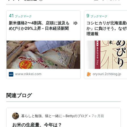
しのゆめ」同様に立ち、良好である。
っていた、タッパーウェアの 米びつの蓋が壊れ 新しい米
稈の細太は「おぼろづき」並の“中”で、稈の剛柔は
びつを買いました。…
41
9
「おぼろづき」並の“中”である。稈長は「おぼろづき」
ブックマーク
ブックマーク
新米価格2〜4割高、店頭に波及も ゆ
コシヒカリが北海道産
よりやや長く「ほしのゆめ」並の“やや短”、穂長は「お
めぴりか29%上昇 - 日本経済新聞
か」に負けそう。なぜな
ぼろづき」よりやや短く「ほしのゆめ」よりやや長
理速報
い“やや短”。穂数は「おぼろづき」よりやや多く、「ほ
しのゆめ」よりやや少ない“多”で草型は“穂数型”に属す
る。一穂籾数は「おぼろづき」よりやや少なく「ほしの
ゆめ」よりやや多く、粒着密度は“中”である。ふ色およ
びふ先色は“黄白”で、“短”芒を“稀”に生じる。脱粒性
www.nikkei.com
oryouri.2chblog.jp
は“難”である。
玄米の粒長は「おぼろづき」「ほしのゆめ」よりやや
関連ブログ
短い。粒幅は「おぼろづき」「ほしのゆめ」よりやや広
い。玄米の形状は“半円”である。粒厚は「おぼろづき」
「ほしのゆめ」よりやや厚い。玄米千粒重は「おぼろづ
•
暮らしと勉強、猫と一緒に～Bettyのブログ
7ヶ月前
き」「ほしのゆめ」よりやや重く、粒大は「おぼろづ
お米の生産量、今年は？