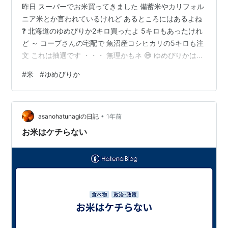
昨日 スーパーでお米買ってきました 備蓄米やカリフォル
ニア米とか言われているけれど あるところにはあるよね
❓ 北海道のゆめぴりか2キロ買ったよ 5キロもあったけれ
ど ～ コープさんの宅配で 魚沼産コシヒカリの5キロも注
文 これは抽選です ・・・ 無理かもネ 😅 ゆめぴりかは初
めて食べる まだ 青天の霹靂が残っているので 食べ終わ
#
米
#
ゆめぴりか
ってから ご近所さんたちは 丹波のコシヒカリがいいとか
言ってたナ それぞれ 好みの問題だよね～ん そろそろ 梅
雨入りですね
•
asanohatunagiの日記
1年前
お米はケチらない