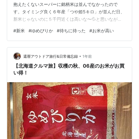
抱えたくないスーパーに銘柄米は並んでなかったので
す。タイミング良く６年産「つや姫5キロ」が並んだ日、
新米じゃないのに５千円近くは高いな〜💦と思いながら
も取り敢えず買ったって訳です。新米が出回る時期なの
#
新米
#
ゆめぴりか
#
待ちに待った
#
お米が高い
に。。 米騒動前はJA直売所で横浜ブランド「はるみ」を
購入してましたが、突如１１月末に「６年産は終了！」
米難民になった。。けど何とか「つや姫」で繋いで来
•
た。 お米5キロ買うと他に買い物が出来ない。💦 持って
還暦アウトドア旅行&日常備忘録
1年前
帰るだけでも大変～ 💦 もう少しでお米がなくなりそうな
【北海道クルマ旅】収穫の秋、06産のお米がお買
タイミングで新米届きまし…
い得！