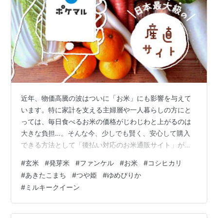
行う。
育苗における苗の生育が旺盛で徒長・老化苗になり
やすい。→は種は最後に（遅まき）、移植は最初に行
う。
近年、物価高騰の波はついに「お米」にも影響を与えて
います。特に家計を支える主婦層や一人暮らしの方にと
っては、毎日食べるお米の価格がじわじわと上がるのは
大きな負担…。そんな今、少しでも賢く、安心して購入
できる方法として「後払い対応のお米通販サイト」が注
目されています。 玄米や発芽米など、健康志向に応える
#
玄米
#
発芽米
#
ファンケル
#
お米
#
コシヒカリ
ラインナップが揃っているのも嬉しいポイント。「届い
#
あきたこまち
#
つや姫
#
ゆめぴりか
たあとに支払える」から、まとめ買いもしやすく、無理
#
ミルキークイーン
のない買い物計画が立てられます。 本記事では、後払い
に対応したおすすめのお米通販ショップを厳選してご紹
介。ぜひ今後のお米選びの参考にしてください！ ※本サ