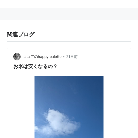
白米の蛋白質含有率も「おぼろづき」に比べやや低く
「ほしのゆめ」並であり、炊飯米の食味は「ほしのゆ
め」に明らかに優り、「おぼろづき」並か、やや優り良
好である。極良食味米である。
関連ブログ
実需者による食味評価は「おぼろづき」並で、「コシヒ
カリ」と比較しても遜色のない評価を得ている。
•
ココアのhappy palette
21日前
青米の発生は「おぼろづき」「ほしのゆめ」並。茶氷・
お米は安くなるの？
腹白・心白等の発生は「おぼろづき」「ほしのゆめ」と
ほぼ同等。玄米白度は「おぼろづき」並で「ほしのゆ
め」より高い。
また、玄米透明度は「おぼろづき」より高く「ほしのゆ
め」並である。玄米品質は「おぼろづき」並で「ほしの
ゆめ」にやや劣る。検査等級は「おぼろづき」「ほしの
ゆめ」並である。
ゆめぴりか
(
動植物
)
【
ゆめぴりか
】