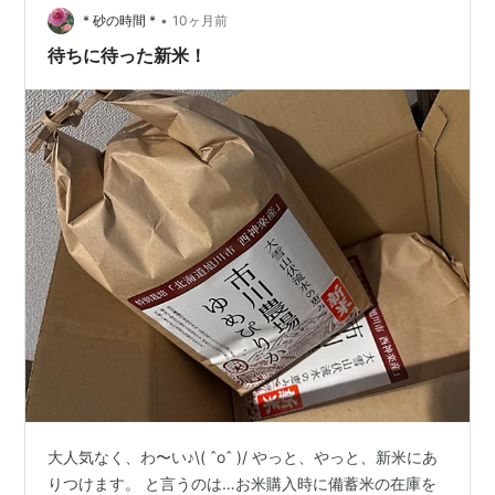
ービス内ではアフィリエイト広告を利用していま…
•
* 砂の時間 *
10ヶ月前
待ちに待った新米！
大人気なく、わ〜い♪\( ˆoˆ )/ やっと、やっと、新米にあ
りつけます。 と言うのは…お米購入時に備蓄米の在庫を