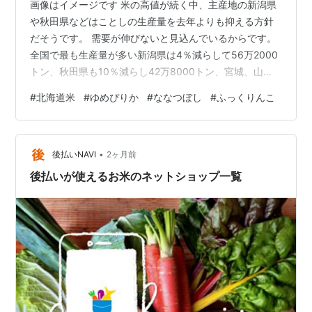
いもち圃場抵抗性は「ほしのゆめ」よりやや強く、「お
画像はイメージです 米の高値が続く中、主産地の新潟県
ぼろづき」並の“やや弱”と判定される。穂いもち圃場抵
や秋田県などはことしの生産量を去年よりも抑える方針
だそうです。 需要が伸びないと見込んでいるからです。
抗性は、「ほしのゆめ」よりわずかに強く、「おぼろづ
全国で最も生産量が多い新潟県は4％減らして56万2000
き」よりわずかに弱い“やや弱〜中”である。
トン、秋田県も10％減らし42万8000トン、宮城、山
玄米収量は「おぼろづき」「ほしのゆめ」より多収で
形、長野、福井、石川の5つの県も生産量が減る見通しを
#
北海道米
#
ゆめぴりか
#
ななつぼし
#
ふっくりんこ
ある。
示し、価格高騰で増産が進んだ去年から一転して生産量
を抑制するそうです。 一方で、主産地の北海道に加え、
栽培上の注意
岩手、兵庫、広島の3つの県は、去年の実績とほぼ同じ水
•
準を維持するとしているほか、富山県は県産米の需要が
後払いNAVI
2ヶ月前
耐倒伏性がやや劣る。→稈長が長く、現行品種の中で
増加しているとして1％程度増やすとか。 私は高くてもお
後払いが使えるお米のネットショップ一覧
は倒れやすい品種なので多肥栽培は厳に慎む。ま
米は美味しい物を食べたい…
た、ケイ酸資材を積極的に投入し、剛直な稲体を作
る。
耐冷性がやや劣る。→耐冷性が不十分なため、冷害の
年には不稔が多発する恐れがある。穂ばらみ期の深
水管理を適性に行う必要がある。また、ケイ酸資材
の施用も有効。
いもち病抵抗性が不十分。→発生予察と防除を適切に