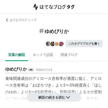
はてなブログ トップ
ゆめぴりか
このタグでブログを書く
言葉の解説
ネットで話題
関連ブログ
ゆめぴりか
(
食
)
【
ゆめぴりか
】
食味関連成分のアミロ一ス含有率が適度に低く、アミロ
ース含有率は「おぼろづき」より2〜3%程度高く「ほし
のゆめ」より5〜6%程度低い、登熟温度によるその変動
解説の続きを読む
は「ほしのゆめ」よりは大きく「おぼろづき」並であ
る。