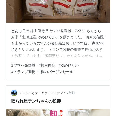
とある日の 株主優待品 ヤマハ発動機（7272）さんから
お米「北海道産 ゆめぴりか」を頂きました。 お米の値段
も上がっているのでこの優待品は嬉しいですね。 家族で
頂きたいと思います。 トランプ関税の影響で株価が大き
く調整しています。 狼狽売りはしたくありません。 むし
ろ、割安になっている銘柄をバーゲンセールの今週は買
#
ヤマハ発動機
#
株主優待
#
ゆめぴりか
い増しすることが出来ました。 株はアゲアゲの時に買う
#
トランプ関税
#
株のバーゲンセール
のではなく 怖いと感じるくらいの下げで買い向かいた
い。 もちろん一度に買うのではなく、分割して買い向か
う。 そんなスタイルが好きです。 大切なことは r>g そし
て r+思い出資産>g ですね！ Marskoinのツイッターはこ
•
チャンスとティアラ＋ココテン
2年前
ち…
取られ屋テンちゃんの逆襲