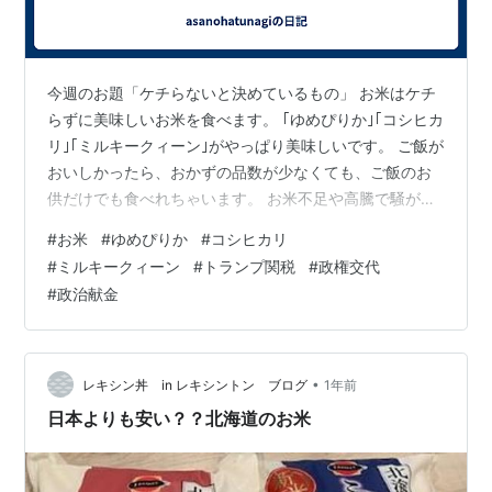
今週のお題「ケチらないと決めているもの」 お米はケチ
らずに美味しいお米を食べます。 ｢ゆめぴりか｣｢コシヒカ
リ｣｢ミルキークィーン｣がやっぱり美味しいです。 ご飯が
おいしかったら、おかずの品数が少なくても、ご飯のお
供だけでも食べれちゃいます。 お米不足や高騰で騒がれ
てます。 トランプ関税の犠牲に農産物がならないことを
#
お米
#
ゆめぴりか
#
コシヒカリ
祈ります。が、雲行きはあやしげです。 農家は政治献金
#
ミルキークィーン
#
トランプ関税
#
政権交代
が無いですから、大手の政治献金が多いところには叶い
#
政治献金
ません。 食べ物が無かったら生きていけないのに、悲し
い限りです。 政権交代もやむを得ないかもしれません。
•
レキシン丼 in レキシントン ブログ
1年前
日本よりも安い？？北海道のお米