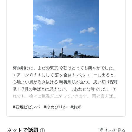
ゆめぴりか
は、北海道上川郡比布町の北海道立上川農業
試験場により育成されたイネの品種。2008年に北海道
の優良品種として採用された極良食味米である。
「おぼろづき」、「ほしのゆめ」に比べ収量性が高く。
耐冷性は対照品種に比べてやや劣るが、粒厚・粒重に優
るため、冷害時も稔実粒数の不足を補えると予想され、
対照品種並の収量を確保できると考えられる。
梅雨明けは、まだの東京 今朝はとっても爽やかでした。
形態的特性
エアコンＯｆｆにして 窓を全開！ バルコニーに出ると、
心地よい風が吹き抜ける 時折鳥肌が立つ。 思い切り深呼
移植栽培における移植時の苗丈は「おぼろづき」より
吸！ 7月の半ばとは思えない、しあわせな時でした。 そ
やや高く「ほしのゆめ」並の“やや短”で、葉色は「おぼ
れでも、徐々に気温が上がっていきます。 雨と言えば、
ろづき」「ほしのゆめ」並の“中”である。本田の初期生
局地的に降ることってありますよね。 ビックリしたの
#
石焼ビビンパ
#
ゆめぴりか
#
お米
育は草丈が「おぼろづき」「ほしのゆめ」並に推移する
が、家の前の北側の道は雨が降っていて 濡れているの
傾向にあり、茎数は「おぼろづき」並で「ほしのゆめ」
に、 なんとバルコニーのある南側が、全く降っていなく
に劣る。出穂期の草姿は、上位葉が「おぼろづき」「ほ
て ひとつも濡れていなかった。 前にも道一本で、天気が
ネットで話題
もっと見る
違うってことがありました。 面白いですね。 ４０年位使