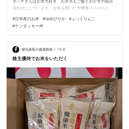
ダンナさんはお米大好き、お弁当もご飯とおかずの組み
合わせにしています。お米を買いに中華系スーパーに出
かけてビックリ。日本の米騒動やら色々な事から値上が
#
日本産のお米
#
ゆめぴりか
#
ふっくりんこ
りしてるだろうし、今回はカリフォルニア産になるかな
#
ケンタッキー州
ぁと思ったのですが、北海道産の5キロ入り2種がどちら
も25ドル、「ゆめぴかり」は今ちょうど食べているのだ
し、「ふっくりんこ」と両方買ってきました。令和６年
産となっていて、令和だとピンとこないのですが、去年
•
寝当直医の資産防衛
1年前
の秋の収穫物、日本より安いのでは？？？嬉しい…
株主優待でお米をいただく