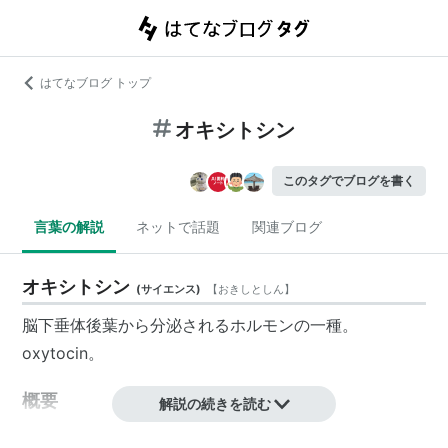
はてなブログ トップ
オキシトシン
このタグでブログを書く
言葉の解説
ネットで話題
関連ブログ
オキシトシン
(
サイエンス
)
【
おきしとしん
】
脳下垂体後葉から分泌されるホルモンの一種。
oxytocin。
概要
解説の続きを読む
生物有機化学的にはペプチドホルモンに分類される。子