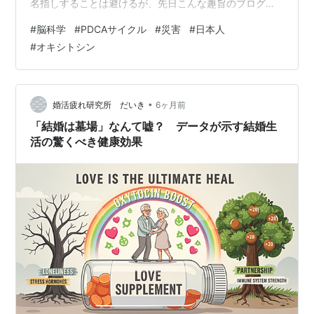
名指しすることは避けるが、先日こんな趣旨のブログに
接する機会があった。曰く 東日本大震災で人々は整然と
#
脳科学
#
PDCAサイクル
#
災害
#
日本人
並んでいた それは日本社会の秩序や文化によるものだ 近
#
オキシトシン
年は多文化社会化していて秩序は崩れている だから今後
は自己防衛が必要 と言いたいらしい。 ３月に防災を考え
る これまでの災害で、外国人は問題を起こしてきたの？
被災時に助け合うのって、当たり前に決まってるだろう
•
婚活疲れ研究所 だいき
6ヶ月前
がよ？ でも、なんか外国人、怖…
「結婚は墓場」なんて嘘？ データが示す結婚生
活の驚くべき健康効果