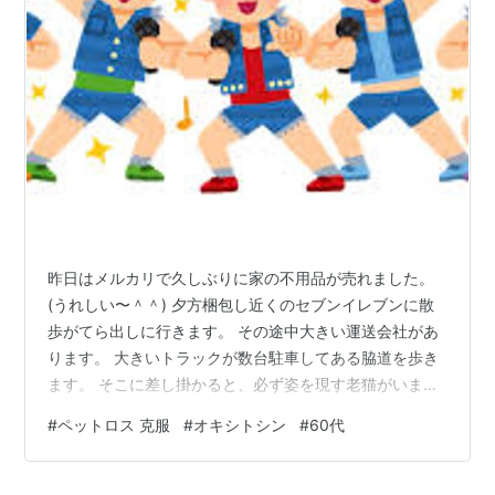
昨日はメルカリで久しぶりに家の不用品が売れました。
(うれしい〜＾＾) 夕方梱包し近くのセブンイレブンに散
歩がてら出しに行きます。 その途中大きい運送会社があ
ります。 大きいトラックが数台駐車してある脇道を歩き
ます。 そこに差し掛かると、必ず姿を現す老猫がいまし
た。 最近は数ヶ月この道を通ってないし、あの猫もかな
#
ペットロス 克服
#
オキシトシン
#
60代
りの歳だしどうかなと気になってました。 コンビニに行
くときは全く気配がありませんでした。 そして帰り道も
ここを通ります。 すると、猫ちゃん出没場所に黒い軽自