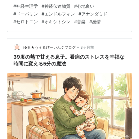
いこうとするのも、健康的とは言えません。 多少、ネガ
#
神経生理学
#
神経伝達物質
#
心地良い
ティブな感情を抱えることも健全で、ですが、それだけ
#
ドーパミン
#
エンドルフィン
#
アナンダミド
ではつらいですから、ポジティブにも感じられる毎日が
#
セロトニン
#
オキシトシン
#
音楽
#
感情
送られるようにはしていきたいものです。 身体のバイオ
リズムというものがありますから、１日のうちに、ネガ
ティブな感情とポジティブな感情が揺れ動きます。これ
も自然なことであり、このことであまり慌てないこ…
•
ゆる★うぇるびーいんぐブログ
3ヶ月前
39度の熱で甘える息子。看病のストレスを幸福な
時間に変える5分の魔法