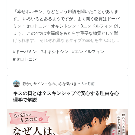
「幸せホルモン」などという用語を聞いたことがありま
す。 いろいろとあるようですが、よく聞く物質はドーパ
ミン・セロトニン・オキシトシン・βエンドルフィンでし
ょう。 この4つは幸福感をもたらす重要な物質として挙
げられます。 それぞれ異なるタイプの幸せを生み出しま
す。 自分の意志で考えているつもりでも、突き詰めてい
#
ドーパミン
#
オキシトシン
#
エンドルフィン
くと気分も物質に支配されているかも。 ドーパミン 一言
#
セロトニン
でいうと、達成の幸福 快感、意欲、報酬、達成感に関係
します。 目標を達成した時、達成が予測できた瞬間に分
泌される物質です。 一昔前の「チョー気持ちいい」とい
った水泳選手は、この瞬間を実感しているでしょうね。
•
静かなサイン - 心の小さな気づき
3ヶ月前
「もっと欲しい」という欲求を…
キスの日とは？スキンシップで安心する理由を心
理学で解説