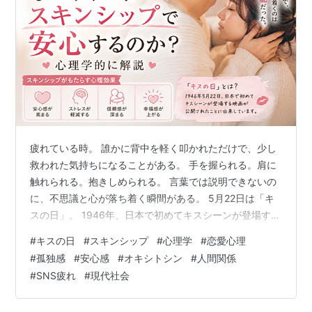
疲れている時。 誰かに背中を軽く叩かれただけで、少し
救われた気持ちになることがある。 手を握られる。肩に
触れられる。抱きしめられる。 言葉では説明できないの
に、不思議と心が落ち着く瞬間がある。 5月22日は「キ
スの日」。 1946年、日本で初めてキスシーンが登場する
映画が公開されたことに由来しています。 でも今日は単
#
キスの日
#
スキンシップ
#
心理学
#
恋愛心理
なる恋愛の話ではなく、 👉 「なぜ人は“触れられるこ
#
孤独感
#
安心感
#
オキシトシン
#
人間関係
と”で安心するのか」 について、心理学や現代社会の視点
#
SNS疲れ
#
現代社会
から考えてみたい。 目次 人は「触覚」で安心を感じる生
き物 スキンシップで脳に起きていること 現代人は「触れ