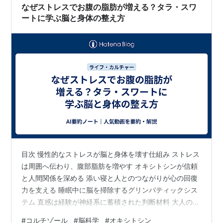
なぜストレスでお腹の脂肪が増える？タラ・スワ
ートに学ぶ脳と身体の整え方
目次 慢性的なストレスが脳と身体を壊す仕組み ストレス
は周囲へ伝わり、腹部脂肪を増やす オキシトシンが信頼
と人間関係を深める 添い寝と人とのつながりが心の回復
力を支える 睡眠中に脳を掃除するグリンパティックシス
テム 直感は経験が神経系に蓄積された判断材料 大人の脳
も変えられる神経可塑性の仕組み 思考を行動へ変えるビ
#
コルチゾール
#
脳科学
#
オキシトシン