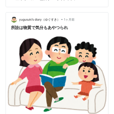
ジュアライゼーションと脳の健康習慣 慢性的なストレス
が脳と身体を壊す仕組み ✅ ストレス反応そのものは危険
ではありませんが、コルチゾールが高い状態が続くと、
•
脳や心臓、血管、消化器などに負担が広がります。 ✅ 心
yugusuki’s diary（ゆぐすき）
1ヶ月前
理的な負担と身体の不調は別々の問題ではなく、脳と身
所詮は物質で気分もあやつられ
体がつながった一つの反応…