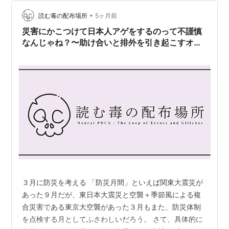
つけて飲みたいだけなので「残念」が先行するのだが、
怒りや不快感を感じる人がいることも大いに理解でき
•
読む毒の配布場所
5ヶ月前
る。 このような宴会、不必要だとか、嫌いだと…
災害にかこつけて日本人アゲをするのって不謹慎
なんじゃね？〜助け合いと排外を引き起こすオキ
シトシン〜
３月に防災を考える 「防災月間」といえば関東大震災が
あった９月だが、東日本大震災と空襲＋季節風による複
合災害である東京大空襲があった３月もまた、防災体制
を点検する月としてふさわしいだろう。 さて、具体的に