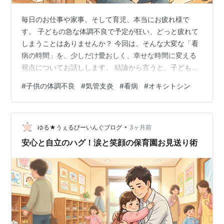
毎日のお仕事や家事、そして育児、本当にお疲れ様で
す。 子どもの急な体調不良で予定が狂い、どっと疲れて
しまうことはありませんか？ 今回は、そんな大変な「看
病の時間」を、少しだけ愛おしく、幸せな時間に変える
視点についてお話しします。 結論から言うと、子どもが
甘えてきたときは、思い切って家事の手を止め、全力で
#
子供の体調不良
#
気管支炎
#
看病
#
オキシトシン
「抱っこ」を満喫することです。 私は、人生を豊かにす
る「5つの幸福（身体・キャリア・経済・人間関係・社
会）」という考え方を大切にしています。 今回のテーマ
•
は、この中の「人間関係の幸福」です。 人間関係の幸福
ゆる★うぇるびーいんぐブログ
3ヶ月前
というと、交友関係の広さや華やかな付き合いをイメー
安心と自立のハグ！涙と笑顔の保育園お見送り術
ジされるかもしれません。 しかし、私が考…