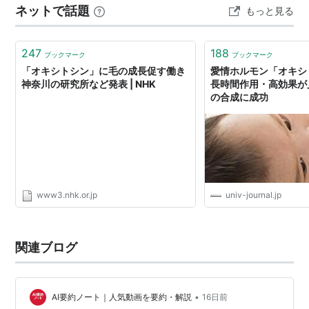
ネットで話題
もっと見る
動車がハザード付けて止まってました。 様子を見ると、
60代後半？くらいの女性がキャットフードをその老猫ち
ゃんに上げていたのです。 …
247
188
ブックマーク
ブックマーク
「オキシトシン」に毛の成長促す働き
愛情ホルモン「オキシ
神奈川の研究所など発表 | NHK
長時間作用・高効果が
の合成に成功
www3.nhk.or.jp
univ-journal.jp
関連ブログ
•
AI要約ノート｜人気動画を要約・解説
16日前