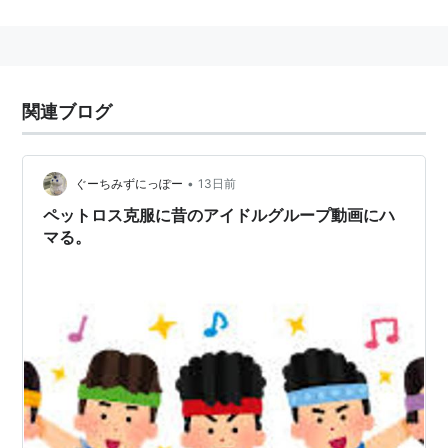
宮筋に収縮を起こさせ、分娩を促すほか、乳腺の平滑筋
を収縮させて乳汁の分泌を促す。哺乳類に広く分布。子
宮収縮ホルモン。
関連ブログ
長年連れ添った夫や妻、あるいは親しい関係にある者と
接するときに盛んに分泌されることも知られ、互いの結
びつきや愛情形成などに関与していることが報告され
•
ぐーちみずにっぽー
13日前
る。
ペットロス克服に昔のアイドルグループ動画にハ
また、オキシトシンの血中濃度が自閉症の患者や虐待を
マる。
経験した母親などで低いことが報告され、オキシトシン
の投与による自閉症などの症状改善や治療薬の開発など
が期待されている。
化学式
┌─────────┐
