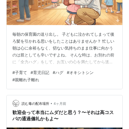
毎朝の保育園の送り出し。 子どもに泣かれてしまって後
ろ髪を引かれる思いをしたことはありませんか？ 忙しい
朝は心に余裕もなく、切ない気持ちのまま仕事に向かう
のは親としても辛いですよね。 そんな時は、お別れの前
に「全力ハグ」をして、お互いの心を満たしてから送り
出すのがおすすめです。 私のブログでは人生を豊かにす
#
子育て
#
育児日記
#
ハグ
#
オキシトシン
る「5つの幸福」を提唱していますが、今回のテーマは
#
親離れ子離れ
「人間関係の幸福」です。 人間関係の幸福と聞くと、人
脈が広いことなどをイメージするかもしれません。 しか
し、本当に大切なのは外側の繋がりではなく、家族のよ
うな「一番身近で大切な人との深い繋がり」にありま
•
読む毒の配布場所
4ヶ月前
す。 この記事では、以下のことがわかりま…
歓迎会って本当にムダだと思う？〜それは高コス
パの通過儀礼かもよ〜