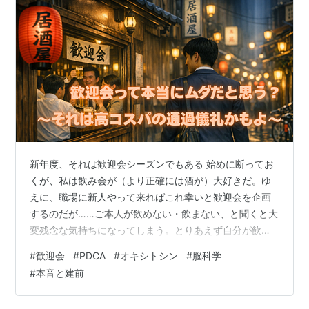
新年度、それは歓迎会シーズンでもある 始めに断ってお
くが、私は飲み会が（より正確には酒が）大好きだ。ゆ
えに、職場に新人やって来ればこれ幸いと歓迎会を企画
するのだが……ご本人が飲めない・飲まない、と聞くと大
変残念な気持ちになってしまう。とりあえず自分が飲み
たいから歓迎会は必ず強行されるのだが。 さて、このよ
#
歓迎会
#
PDCA
#
オキシトシン
#
脳科学
うな半ば強制された飲み会、昨今の若者には好まれない
#
本音と建前
という言説もあるようだ。もし、配属された新人さんか
ら歓迎会をお断りされたら……私の場合は主に歓迎にかこ