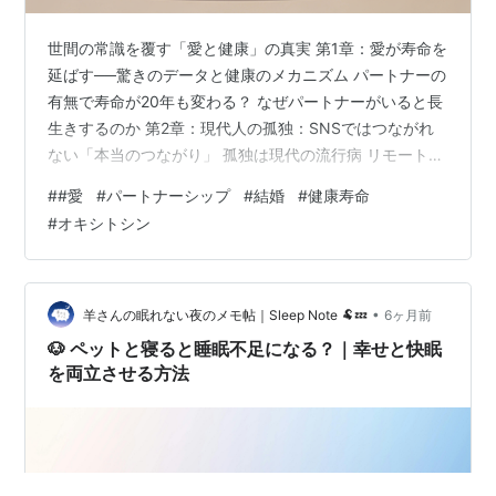
世間の常識を覆す「愛と健康」の真実 第1章：愛が寿命を
延ばす──驚きのデータと健康のメカニズム パートナーの
有無で寿命が20年も変わる？ なぜパートナーがいると長
生きするのか 第2章：現代人の孤独：SNSではつながれ
ない「本当のつながり」 孤独は現代の流行病 リモートワ
ークで加速する孤立 ある男性の体験談 第3章：愛の力を
#
#愛
#
パートナーシップ
#
結婚
#
健康寿命
最大限に引き出す：実践的なアドバイス アドバイス1：日
#
オキシトシン
常的なスキンシップを大切にする アドバイス2:一緒に食
事をする時間を作る アドバイス3：ストレスを共有し、
支え合う 結論：愛は最強の健康法 世間の常識を覆す「愛
と健康」の真実 「結婚なんて面倒くさいだけ」「一人の
•
羊さんの眠れない夜のメモ帖｜Sleep Note 🐏💤
6ヶ月前
方が気楽で…
🐶 ペットと寝ると睡眠不足になる？｜幸せと快眠
を両立させる方法