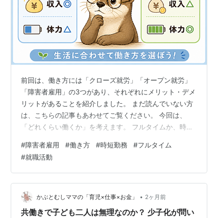
前回は、働き方には「クローズ就労」「オープン就労」
「障害者雇用」の3つがあり、それぞれにメリット・デメ
リットがあることを紹介しました。 まだ読んでいない方
は、こちらの記事もあわせてご覧ください。 今回は、
「どれくらい働くか」を考えます。 フルタイムか、時短
勤務か。 私の答えは、ここでも「人による」です。 まず
#
障害者雇用
#
働き方
#
時短勤務
#
フルタイム
は生活に必要なお金を考え、そこから自分に合った働き
#
就職活動
方を選びましょう。 この記事で分かること 勤務時間を決
めるときの考え方 私がフルタイムを選んだ理由 働き方の
選択肢を広げる考え方 まずは生活に必要なお金を考えま
しょう フルタイムか、時短勤務か。 その前に考えたいの
•
かぶとむしママの「育児×仕事×お金」
2ヶ月前
が、生活です。 まずは、毎…
共働きで子ども二人は無理なのか？ 少子化が問い