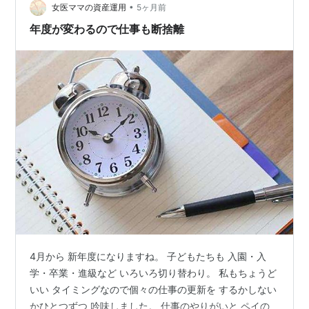
げると爆食い😲 ケチャップライスは甘くて食べやすいの
•
女医ママの資産運用
5ヶ月前
か、大好きみたいです…
年度が変わるので仕事も断捨離
4月から 新年度になりますね。 子どもたちも 入園・入
学・卒業・進級など いろいろ切り替わり。 私もちょうど
いい タイミングなので個々の仕事の更新を するかしない
かひとつずつ 吟味しました。 仕事のやりがいと ペイの