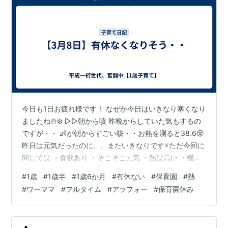
今日も1日お疲れ様です！ なぜか今日はいきなり寒くなり
ましたね☃️❄️ ▷▷朝から咳 昨晩からしていた気もするの
ですが・・ 👶が朝からすごい咳・・お熱を測ると38.6😵
昨日は元気だったのに、、またいきなりです⚡️ただ今回に
関しては ・食欲あり ・そこそこ元気 ・熱は高い ・機嫌
は悪くない という感じです！とはいえ体温は 朝38.6⇨昼
#
1歳
#
1歳半
#
1歳6か月
#
有休ない
#
保育園
#
熱
38.0⇨夜37.6 ＋咳と鼻水が常時あり 明日病院確定＆保育
#
ワーママ
#
フルタイム
#
アラフォー
#
保育園休み
園のお休み確定です・・ ▷▷有休どのくらい残ってい
る？ 夫婦フルタイムの方、有休ぶっちゃけどのくらい残
っていますか・・ 子供の体調不良時、我が家は私→旦那