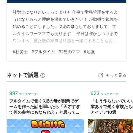
社労士になりたい！ってよりも 仕事で労務管理をするよ
うになりもっと理解を深めていきたい！ が動機で勉強を
始めることにしました。 2児の母もしておりまして、フ
ルタイムワーママでもあります！ 平日は寝かしつけまで
ワンオペ、寝た後の家事は旦那と一緒にすることもあり
ますが 激務のため基本1人でこなしています。 そんな中
#
社労士
#
フルタイム
#
2児のママ
#
勉強
でも毎日５分でもいい！１０分でもいい！ コツコツ勉強
をしたい！と思い成果を乗せる場所として始めることに
しました。 成果を上げていくのでよろしくお願いしま
ネットで話題
もっと見る
す！ ちなみに旦那も健康診断で引っ掛かり毎朝早起きし
て運動を始めました。 どちらが長く続くかこっそり勝負
しようと思います。笑 では本日の…
997
623
ブックマーク
ブックマーク
フルタイムで働く6児の母が副業でゲ
「もう作らないでいい
ームを作った話を聞いたら「天才すぎ
業ありで働く家族たち
て何の参考にもならねえ」と思ってし
アイデア10選
まった話