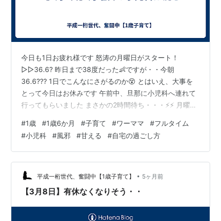
今日も1日お疲れ様です 怒涛の月曜日がスタート！
▷▷36.6? 昨日まで38度だった👶ですが・・今朝
36.6??? 1日でこんなにさがるのか😵 とはいえ、大事を
とって今日はお休みです 午前中、旦那に小児科へ連れて
行ってもらいました まさかの2時間待ち・・・⚡️⚡️ 月曜日
午前の小児科舐めていましたね・・ 今回行った小児科
#
1歳
#
1歳6か月
#
子育て
#
ワーママ
#
フルタイム
は、予約できないのでもう待つしかないんです←← 結
#
小児科
#
風邪
#
甘える
#
自宅の過ごし方
論：風邪でした（熱は下がっているけど一応薬をもら
う） ▷▷遊び足りない！ 今日は自宅で過ごすしかないた
め、物足りない👶👶 絵本、ミニカー、シールブック、
他、飽きて動画、この永遠ループでした やっぱり保育園
•
平成一桁世代、奮闘中【1歳子育て】
5ヶ月前
と違って自宅だと身体動…
【3月8日】有休なくなりそう・・