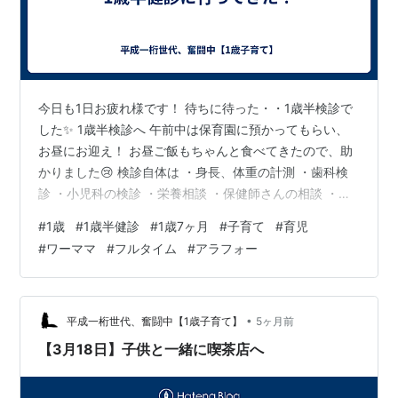
今日も1日お疲れ様です！ 待ちに待った・・1歳半検診で
した✨ 1歳半検診へ 午前中は保育園に預かってもらい、
お昼にお迎え！ お昼ご飯もちゃんと食べてきたので、助
かりました😢 検診自体は ・身長、体重の計測 ・歯科検
診 ・小児科の検診 ・栄養相談 ・保健師さんの相談 ・歯
科衛生士さんの相談 という流れでした 我が子は到着5分
#
1歳
#
1歳半健診
#
1歳7ヶ月
#
子育て
#
育児
前にまさかの爆睡 そのため、身体計測で起こされ超超超
#
ワーママ
#
フルタイム
#
アラフォー
不機嫌に ギャン泣きのまま計測へ・・😢😢 📍1歳7ヶ月
身長→81センチ 体重→10.4kg くらいだった気がしま
す！大きくなった😆 その後の小児科では ブチギレのまま
進行し、歩行テストもできませんでした😢 ブチギレすぎ
•
平成一桁世代、奮闘中【1歳子育て】
5ヶ月前
て何…
【3月18日】子供と一緒に喫茶店へ