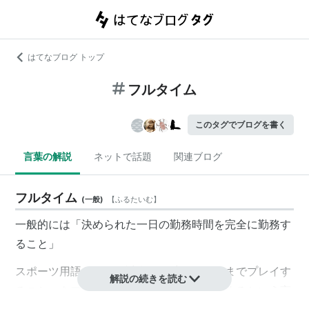
はてなブログ トップ
フルタイム
このタグでブログを書く
言葉の解説
ネットで話題
関連ブログ
フルタイム
(
一般
)
【
ふるたいむ
】
一般的には「決められた一日の勤務時間を完全に勤務す
ること」
スポーツ用語として「試合開始時から終了までプレイす
解説の続きを読む
ること」を
フルタイムプレイ
（
フル出場
）するという言