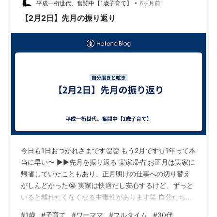
と交替で休みをとっていますが お迎えコールがあ…
•
平成一桁世代、奮闘中【1歳子育て】
6ヶ月前
【2月2日】先月の振り返り
今日も1日おつかれさまです👏👏 もう2月です⛄️1年って本
当に早い〜 ▶︎▶︎先月を振り返る 実家帰省 お正月は実家に
帰省していたこともあり、正月明けの仕事への切り替え
がしんどかった😭 実家は快適だし安心するけど、ずっと
いると離れたくなくなる中毒性があります笑 自分たちは
だいたい1週間帰省しますが、それ以上いると快適すぎて
#
1歳
#
子育て
#
ワーママ
#
フルタイム
#
30代