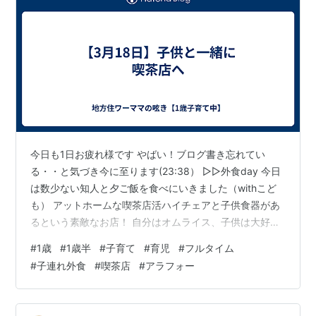
今日も1日お疲れ様です やばい！ブログ書き忘れてい
る・・と気づき今に至ります(23:38） ▷▷外食day 今日
は数少ない知人と夕ご飯を食べにいきました（withこど
も） アットホームな喫茶店活ハイチェアと子供食器があ
るという素敵なお店！ 自分はオムライス、子供は大好き
なサンドイッチ🥪を頼みましたが・・ サンドイッチを１
#
1歳
#
1歳半
#
子育て
#
育児
#
フルタイム
枚食べたら、それ以降食べない 😱 どうも、普段食べてい
#
子連れ外食
#
喫茶店
#
アラフォー
るパンよりも分厚い食パン（喫茶店のトースト用）２枚
で具を挟んでいるので食べづらいようでした・・（具は
ハムとか卵で問題なし） ダメもとで私のオムライスをあ