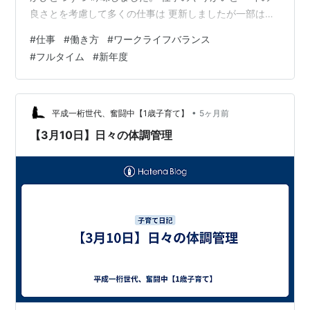
良さとを考慮して多くの仕事は 更新しましたが一部は更
新を 見送りました。 また年度はじめからの 新たに結ん
#
仕事
#
働き方
#
ワークライフバランス
だ契約もありトータルでは 就業時間は少し減り収入は横
#
フルタイム
#
新年度
ばいになる 見込みです。 つまり働く時間あたりの 単価
はアップしました。 まだ少しお仕事を 増やす余裕はある
のでいいなと思う お仕事があれば 少しだけ増やしつつ仕
事以外の時間も 今年度も楽しみたいと 思っています。
•
平成一桁世代、奮闘中【1歳子育て】
5ヶ月前
あとは 固…
【3月10日】日々の体調管理