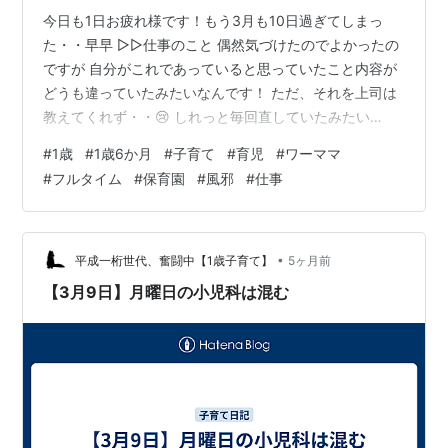
今日も1日お疲れ様です！もう3月も10日過ぎてしまっ
た・・早早 ▷▷仕事のこと 偶然気づけたのでよかったの
ですが 自分がこれであっていると思っていたこと内容が
どうも違っていたみたいなんです！ ただ、それを上司は
教えてくれず・・😢 しれっと毎回直していたみたい
で・・ 自分が上司がしれっと直している場面を目撃しな
#
1歳
#
1歳6か月
#
子育て
#
育児
#
ワーママ
ければ ずっと気づくことはなかったでしょう😱😱 知らな
#
フルタイム
#
保育園
#
風邪
#
仕事
いって恐ろしい←← ▷▷保育園復活！ 今朝は36.6度と機
嫌も普通だったので保育園復活しました！ 1歳6ヶ月にな
り、今日から食事も幼児食に変わったようです🌭🍗 お迎
え時、先生に呼び止められ 👩‍🏫：夕方お熱37.6度ありま
•
平成一桁世代、奮闘中【1歳子育て】
5ヶ月前
した・・！熱が…
【3月9日】月曜日の小児科は混む