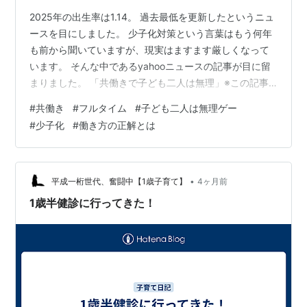
2025年の出生率は1.14。 過去最低を更新したというニュ
ースを目にしました。 少子化対策という言葉はもう何年
も前から聞いていますが、現実はますます厳しくなって
います。 そんな中であるyahooニュースの記事が目に留
まりました。 「共働きで子ども二人は無理」※この記事
は、本文の最後にリンクを載せておきます。 この記事で
#
共働き
#
フルタイム
#
子ども二人は無理ゲー
は、夫婦フルタイム共働きで働きながら、住宅ローンを
#
少子化
#
働き方の正解とは
払い、子どもを複数育て、家事育児もこなし、さらに家
族の時間まで確保するという現代の標準モデルそのもの
に無理があるのではないか、と問いかけていました。 私
はこの記事を読みながら、何度もうなずいてしまいまし
•
平成一桁世代、奮闘中【1歳子育て】
4ヶ月前
た。 なぜなら、私自身がそ…
1歳半健診に行ってきた！