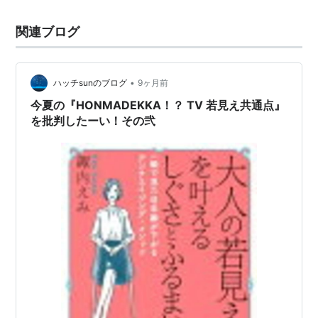
関連ブログ
•
ハッチsunのブログ
9ヶ月前
今夏の『HONMADEKKA！？ TV 若見え共通点』
を批判したーい！その弐