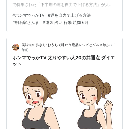
で特集された「下半期の運を自力で上げる方法」が大き
な話題を呼んでいます。最新の星占いやAI解析データ、
#
ホンマでっかTV
#
運を自力で上げる方法
そして番組評論家たちが提案する“実際に使える運気アッ
#
明石家さんま
#
運気 占い 行動 焼肉 6月
プ法”とは？その内容を詳しく・分かりやすく解説しま
す。 今年の運気は「6月」が最重要――星の動きに注
目！ 今回の放送で繰り返し強調されたのが「2025年の運
•
美味道の歩き方: おうちで味わう絶品レシピとグルメ散歩
1
気は6月から大きく変わる」という予測。SNSで絶大な支
年前
持を集める人気占い師・…
ホンマでっかTV 太りやすい人20の共通点 ダイエ
ット