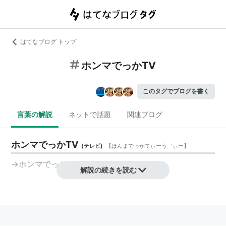
はてなブログ トップ
ホンマでっかTV
このタグでブログを書く
言葉の解説
ネットで話題
関連ブログ
ホンマでっかTV
(
テレビ
)
【
ほんまでっかてぃーう゛ぃー
】
→
ホンマでっか!?TV
解説の続きを読む