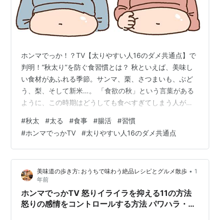
ホンマでっか！？TV【太りやすい人16のダメ共通点】で
判明！“秋太り”を防ぐ食習慣とは？ 秋といえば、美味し
い食材があふれる季節。サンマ、栗、さつまいも、ぶど
う、梨、そして新米…。 「食欲の秋」という言葉がある
ように、この時期はどうしても食べすぎてしまう人が多
いもの。実際、ある調査では**約40％の人が“秋になると
#
秋太
#
太る
#
食事
#
腸活
#
習慣
太る”**と回答しています。 そんな「秋太り」の原因と、
#
ホンマでっかTV
#
太りやすい人16のダメ共通点
太りやすい人がやってしまう16のNG習慣を、10月放送の
『ホンマでっか！？TV』が徹底検証！ 評論家たちの“ホ
ンマでっか情報”が飛び交い、横澤夏子さんの“脳腸も
•
美味道の歩き方: おうちで味わう絶品レシピとグルメ散歩
1
み”体験も話題となりました。 🍁 秋はなぜ太る？理由は
年前
「脳」と「食欲…
ホンマでっかTV 怒りイライラを抑える11の方法
怒りの感情をコントロールする方法 パワハラ・モ
ラハラ