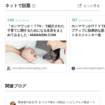
ideaは、はっ…
ネットで話題
もっと見る
246
197
ブックマーク
ブックマーク
「ホンマでっか！？TV」で紹介された
ホンマでっか!?ＴＶ
子育てに関するためになる名言をまと
プアップに効果的な筋
めてみました - MAMAISM.COM
トネスジャンキー改
kazu8ism.hatenablog.com
wes.trainingdungeon
関連ブログ
•
美味道の歩き方: おうちで味わう絶品レシピとグルメ散歩
9