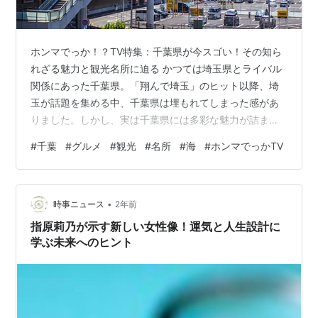
ホンマでっか！？TV特集：千葉県が今スゴい！その知ら
れざる魅力と観光名所に迫る かつては埼玉県とライバル
関係にあった千葉県。「翔んで埼玉」のヒット以降、埼
玉が話題を集める中、千葉県は埋もれてしまった感があ
りました。しかし、実は千葉県には多彩な魅力が詰まっ
ています。自然、文化、グルメ、歴史、観光名所のすべ
#
千葉
#
グルメ
#
観光
#
名所
#
海
#
ホンマでっかTV
てを兼ね備えた千葉県の今に迫ります。 千葉県VS埼玉
県：プライドをかけた地元愛対決 柏市は“第二の渋谷”？
田中樹の熱弁 SixTONESの田中樹さんが千葉県柏市を
•
「第二の渋谷」と自信満々にプレゼン。しかし、スタジ
時事ニュース
2年前
オメンバーからは「それは千葉県民だけの認識では？」
指原莉乃が示す新しい女性像！運気と人生設計に
と鋭いツッコミが。とはいえ、柏市は…
学ぶ未来へのヒント