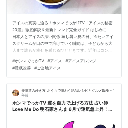
アイスの真実に迫る！ホンマでっか!?TV「アイスの秘密
20選」徹底解説＆最新トレンド完全ガイド はじめに――
日本人とアイスの深い関係 蒸し暑い夏の日、冷たいアイ
スクリームが口の中で溶けていく瞬間は、子どもから大
人まで誰もが幸せを感じるひとときです。近年はコンビ
ニやスーパーでのアイスの種類も爆発的に増え、季節を
#
ホンマでっかTV
#
アイス
#
アイスアレンジ
問わず「おやつ」や「食後のデザート」としてだけでな
#
睡眠改善
#
ご当地アイス
く、睡眠・健康・リラックス・ダイエットなど多様な側
面からも注目を集めています。 2024年7月放送の「ホン
マでっか!?TV」では、そんなアイスの知られざる効果や
•
美味道の歩き方: おうちで味わう絶品レシピとグルメ散歩
1
意外な事実、専門家ならではの解説、最新アレンジレシ
年前
ピ、健康トレンド、ご当地アイス…
ホンマでっかTV 運を自力で上げる方法 占い師
Love Me Do 明石家さんま 6月で運気急上昇！焼
肉・占い・行動で下半期を変える