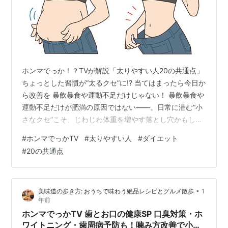
ホンマでっか！？TVが解説「太りやすい人20の共通点」
ちょっとした習慣が“太るクセ”に!? 当てはまったら今日か
ら改善を 暴飲暴食や運動不足だけじゃない！ 暴飲暴食や
運動不足だけが肥満の原因ではない――。日常に潜む“小
さなクセ”こそ、じわじわ体重を増やす落とし穴かもしれ
ません。2025年5月放送の『ホンマでっか!?TV』では、
#
ホンマでっかTV
#
太りやすい人
#
ダイエット
評論家軍団が 「太りやすい人に共通する20の習慣」 を一
#
20の共通点
挙公開しました。番組内容をベースに、医学・栄養学の
視点も交えながら“なぜ太りやすいのか？”“今日からでき
る対策”を解説します。 パナソニック 高周波治療器 コリ
•
美味道の歩き方: おうちで味わう絶品レシピとグルメ散歩
1
コランワイド EW-RA550-K ブラック パナソニ…
年前
ホンマでっかTV 歯とお口の健康SP 口臭対策・ホ
ワイトニング・歯周病予防も！噛み方改善で小顔