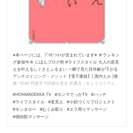
※本ページには、ﾌﾟﾛﾓｰｼｮﾝが含まれています※ ☆ランキン
グ参加中☆ にほんブログ村 #ライフスタイル 大人の若見
えを叶えるしぐさとふるまい 一瞬で見た目年齢が下がる
アンチエイジング・メソッド【電子書籍】[ 諏内えみ ]価
格: 1540 円楽天で詳細を見る 共通点（きょうつうてん）
のあぶり出しとか、研究者的な手法だからだろうか、僕
#
HONMADEKKA TV
#
ホンマでっかTV
#
ハッチ
は興味惹かれる。そして、それが「若見え」というテー
#
ライフスタイル
#
若見え
#
小顔づくりプロジェクト
マだと、元々興味津々の人々は多い事だろう。だから、
#
キンタロー
#
むくみ取り
#
エラ周りマッサージ
美容男子のマネ事も書いてる僕としては、なおさらこの
#
側頭筋マッサージ
番組にめっちゃ見入ったのだ。駄菓子菓子（だがしか
し、という逆接の接続詞だが、これにこの漢字をあてる