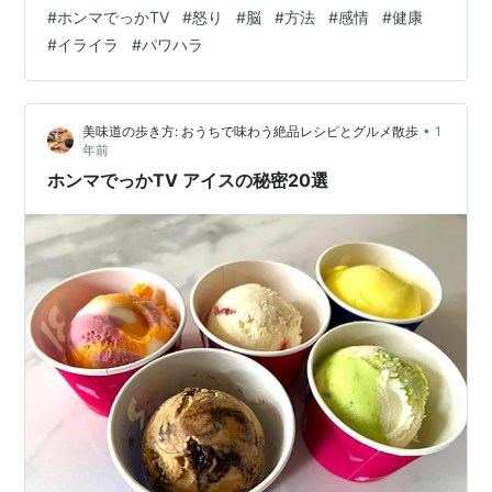
をそのまま表に出す」のが難しい時代でもあります。怒
#
ホンマでっかTV
#
怒り
#
脳
#
方法
#
感情
#
健康
ることで「パワハラ」「モラハラ」「クレーマー」「面
#
イライラ
#
パワハラ
倒な人」とみなされてしまいかねません。また、公共の
場で感情的になれば、スマホで撮られてSNS拡散という
リスクも。 こうした背景から「怒りを抑えられない」こ
•
美味道の歩き方: おうちで味わう絶品レシピとグルメ散歩
1
とで損をする人が増えています。「ホンマでっか!?TV」
年前
でも芸能人がリアルな“イ…
ホンマでっかTV アイスの秘密20選