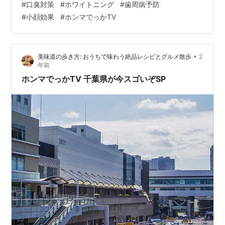
#
口臭対策
#
ホワイトニング
#
歯周病予防
『ホンマでっか！？TV』では、そんな皆さんの疑問や不
#
小顔効果
#
ホンマでっかTV
安を解消するべく、**「歯とお口の健康SP」**を放送。
虫歯・歯周病・口臭・ホワイトニングなど、誰もが抱え
るお口の悩みを解決するための最新情報が満載の内容と
•
美味道の歩き方: おうちで味わう絶品レシピとグルメ散歩
2
なりました。 特に注目を集めたのが、**「若年女性の口
年前
臭が実は強い？」という衝撃の説や、「…
ホンマでっかTV 千葉県が今スゴいぞSP