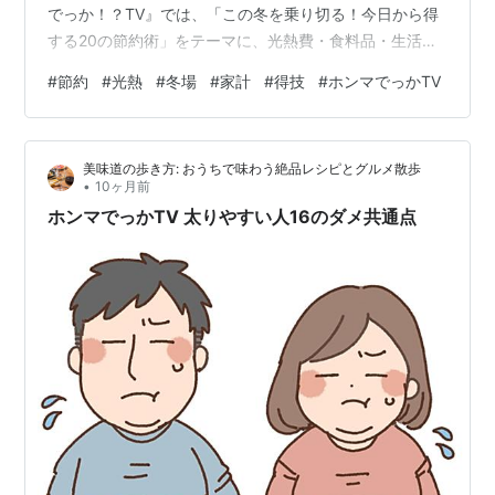
でっか！？TV』では、「この冬を乗り切る！今日から得
する20の節約術」をテーマに、光熱費・食料品・生活用
品の“無理なくできる節約法”を大特集！ MCの明石家さん
#
節約
#
光熱
#
冬場
#
家計
#
得技
#
ホンマでっかTV
ま、レギュラーの加藤綾子アナウンサーと、評論家軍団
が日常にすぐ使える節約テクを徹底紹介しました。 🏠 こ
の冬、家計がピンチに！ 政府による電気・ガス代補助金
美味道の歩き方: おうちで味わう絶品レシピとグルメ散歩
が9月で終了し、10月からは電気料金・ガス代が実質値上
•
10ヶ月前
げ。 さらに、食料品の再値上げが全国で続出。光熱費・
ホンマでっかTV 太りやすい人16のダメ共通点
食費・ガ…