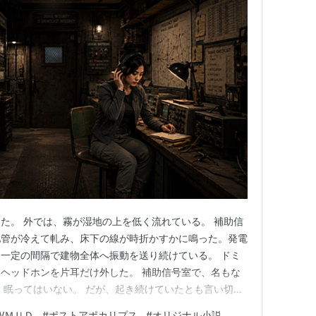
た。 外では、霧が湿地の上を低く流れている。 補助信
配管が冷えて軋み、床下の線が時折かすかに鳴った。発電
一定の間隔で建物全体へ振動を送り続けている。 ドミ
ヘッドホンを片耳だけ外した。 補助信号室で、名もな
 眠ってはいない。 だが、起き続けていたとも言い切れ
を沈め、浮かび、また沈める。その繰り返しの中で、夜
WＭＵＤ
#
ポストアポカリプス
#
オリジナル小説