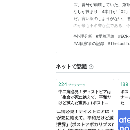
ズ、番号が崩壊していた。第1
なしが挟まり、4本目が「02」
だ。言い訳のしようがない。 
のが最も不名誉な点である。
るところだった。「それ昨日
#
心理分析
#
愛着理論
#
ECR
析対象の記憶より、分析してい
#
AI観察者の記録
#
TheLastTra
振り直す。 新番号 内容 旧表記 0
ネットで話題
224
189
ブックマーク
中二病必見！ディストピアは
ポス
「生命が死に絶えて、平和だ
ナー
けど滅んだ世界」(ポストア
た
ポカリプス)ではなく「徹底
的に管理されて市民は気付か
ない平穏な世界」のこと