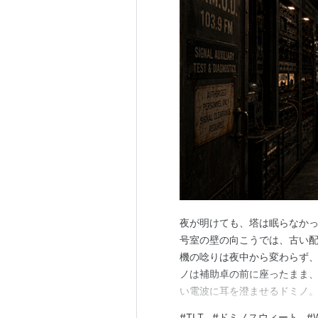
夜が明けても、塔は眠らなかっ
号室の壁の向こうでは、古い
機の唸りは夜中から変わらず、
ノは補助卓の前に座ったまま、
い電波に耳を澄ませるドミノ。
なかった。 浅いノイズに意識
#
TLT
#
ドミノスウィート
#