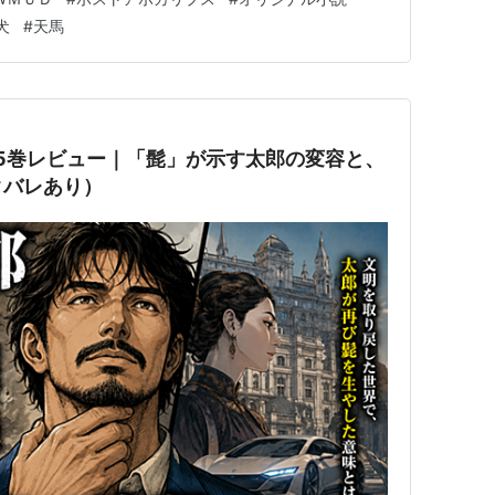
放送室のマイクには触れていない。 ON AIRのランプ
犬
#
天馬
女がしたのは、た…
5巻レビュー｜「髭」が示す太郎の変容と、
タバレあり）