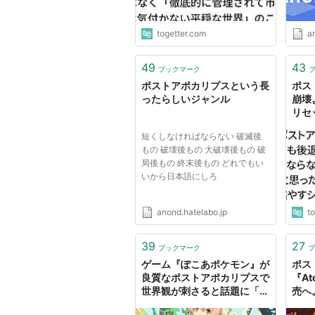
togetter.com
a
49
43
ブックマーク
ポストアポカリプスという長
ポス
ったらしいジャンル
崩壊
リセ
味が
短くしなければならない 破滅後
→『
もの 破壊後もの 大破壊後もの 破
やす
局後もの 終末後もの どれでもい
す話
いから日本語にしろ
anond.hatelabo.jp
t
39
27
ブックマーク
ブ
ゲーム『ぽこあポケモン』が
ポス
良質なポストアポカリプスで
『At
世界観が刺さると話題に「人
売へ
類滅亡後の世界でそうとは知
奪者