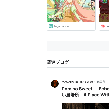
らずにのほほんと暮らして
せよ 
る」
togetter.com
a
関連ブログ
•
MASARU Reignite Blog
15日前
Domino Sweet — Ech
い居場所 A Place With