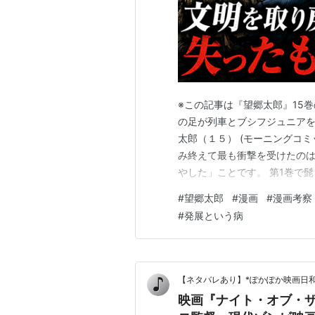
※この記事は『望郷太郎』15
の足が列車とブシフジュニアを
太郎（１５） (モーニングコミック
み終えて最も衝撃を受けたのは
やした」ことです。 第1巻で
世界で生きる一人の人間として
#
望郷太郎
#
漫画
#
漫画考察
の小さな変化こそ、本巻全体を
#
発展という病
巻が旅の終着点へ向かう「弛緩
【ネタバレあり】*ぽかぽか映画日和
映画『ナイト・オブ・