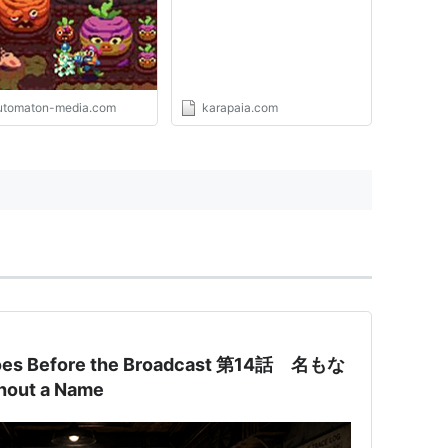
- AUTOMATON
utomaton-media.com
karapaia.com
oes Before the Broadcast 第14話 名もな
out a Name