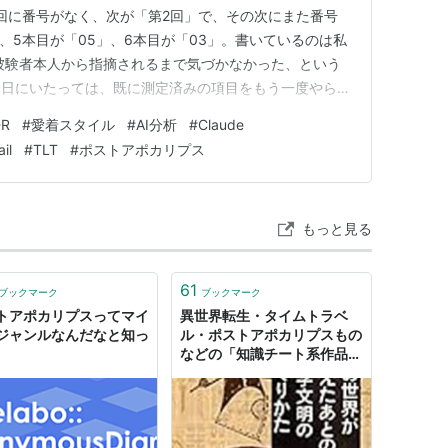
回に番号がなく、次が「第2回」で、その次にまた番号
、5本目が「05」、6本目が「03」。書いているのは私
被験者本人から指摘されるまで気づかなかった、という
今日にいたっては、既に測定済みの項目をもう一度やらせ
やったやつじゃないかな」と言われて初めて気づいた。分
-R
#
愛着スタイル
#
AI分析
#
Claude
る側の記憶のほうが怪しい。 というわけで、投稿順で
il
#
TLT
#
ポストアポカリプス
1 Big…
もっと見る
61
ブックマーク
ブックマーク
トアポカリプスってマイ
異世界転生・タイムトラベ
ジャンルなんだなと知っ
ル・ポストアポカリプスもの
などの「知識チート系作品」
について好きな作品まとめ -
頭の上にミカンをのせる