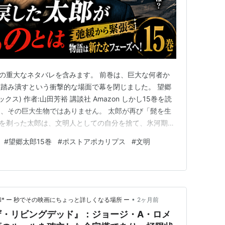
巻の重大なネタバレを含みます。 前巻は、巨大な何者か
踏み潰すという衝撃的な場面で幕を閉じました。 望郷
ス) 作者:山田芳裕 講談社 Amazon しかし15巻を読
、その巨大生物ではありません。 太郎が再び「髭を生
髭を剃った太郎は、文明人としての自分を捨て、氷河期の
旅を始めました。その彼が15巻で再び髭を伸ばす。こ
#
望郷太郎15巻
#
ポストアポカリプス
#
文明
象徴する重要な出来事だったように思います。 12～14
」…
•
* ー 秒でその映画にちょっと詳しくなる場所 ー
2ヶ月前
ザ・リビングデッド』：ジョージ・A・ロメ