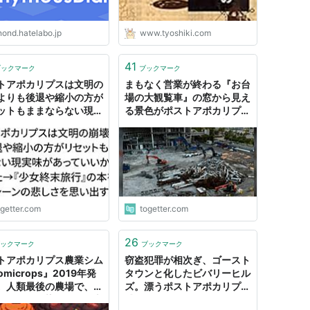
nond.hatelabo.jp
www.tyoshiki.com
41
ブックマーク
ブックマーク
トアポカリプスは文明の
まもなく営業が終わる『お台
よりも後退や縮小の方が
場の大観覧車』の窓から見え
ットもままならない現実
る景色がポストアポカリプス
あっていいかもと思った
みたいだった「これは切な
少女終末旅行』の本を燃
い」
シーンの悲しさを思い出
ogetter.com
togetter.com
26
ックマーク
ブックマーク
トアポカリプス農業シム
窃盗犯罪が相次ぎ、ゴースト
omicrops』2019年発
タウンと化したビバリーヒル
。人類最後の農場で、略
ズ。漂うポストアポカリプス
たちから汚染作物を死守
感