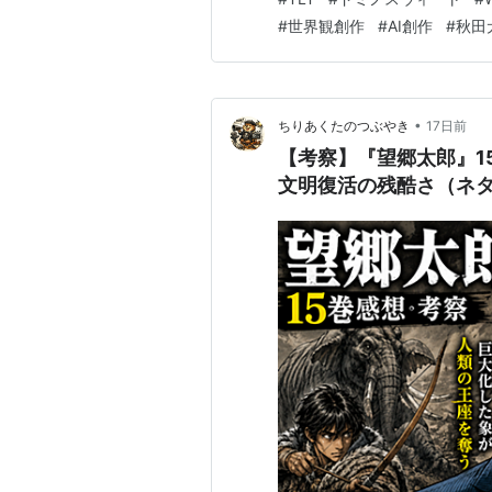
が少しずつ薄くなっていった。 
#
世界観創作
#
AI創作
#
秋田
も、赤くはならなかった。 彼
•
ちりあくたのつぶやき
17日前
【考察】『望郷太郎』1
文明復活の残酷さ（ネ