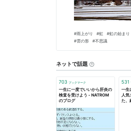
#
雨上がり
#
虹
#
虹の始まり
#
雲の形
#
不思議
ネットで話題
703
531
ブックマーク
一生に一度でいいから肝炎の
一生
検査を受けよう - NATROM
人気
のブログ
た、
Find