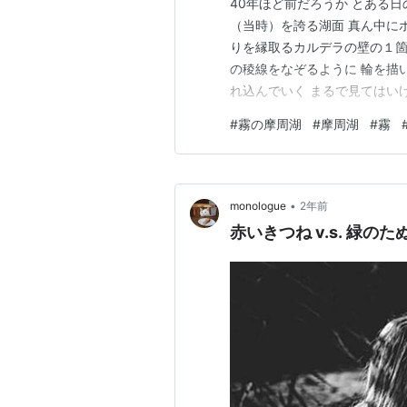
40年ほど前だろうか とある日
（当時）を誇る湖面 真ん中に
りを縁取るカルデラの壁の１箇
の稜線をなぞるように 輪を描
れ込んでいく まるで見てはい
いなかった 真ん中の小島すら
#
霧の摩周湖
#
摩周湖
#
霧
いや、言葉を失っていた きっ
ないと 制作して参加してい…
•
monologue
2年前
赤いきつね v.s. 緑のた