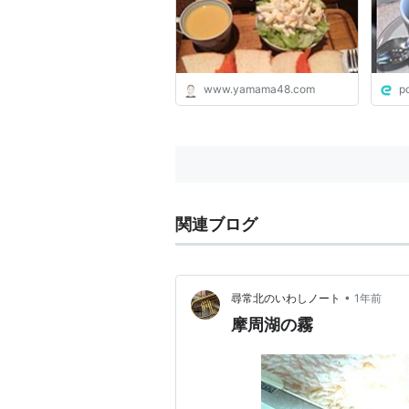
www.yamama48.com
p
関連ブログ
•
尋常北のいわしノート
1年前
摩周湖の霧