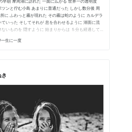
の早朝 摩周湖に訪れた 一面に広がる 世界一の透明度
ポツンと佇む小島 あまりに普通だった しかし数分後 周
所に ふわっと霧が現れた その霧は蛇のように カルデラ
いていった そしてそれが 息を合わせるように 湖面に流
けないものを 隠すように 始まりからは ５分も経過して
見えなくなった 皆顔を見合わせたが 何も言わなかった
#
一生に一度
と皆 同じことを考えていただろう 一生に一度しか見られ
ぬき