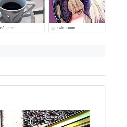
ックの運営に参加出来るなん
て一生に一度の思い出！」っ
て応募が殺到するのだけど、
日本では誰も参加しなくて実
質徴兵制になり「社会貢献を
osfie.com
twitter.com
望む国民の育成に失敗した」
ことが可視化されている"