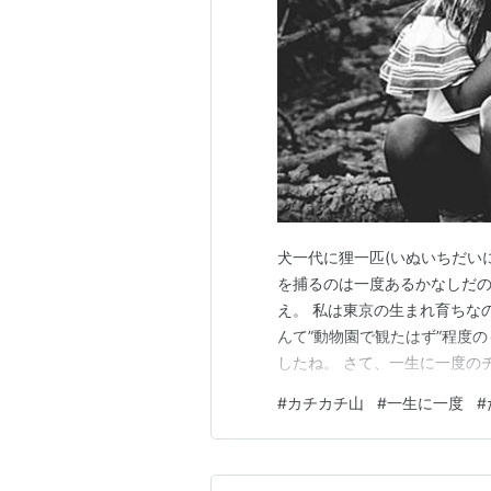
犬一代に狸一匹(いぬいちだい
を捕るのは一度あるかなしだ
え。 私は東京の生まれ育ちな
んて”動物園で観たはず”程度
したね。 さて、一生に一度の
仕方も変わって来るでしょうが
#
カチカチ山
#
一生に一度
#
いうのがパターンです。とい
か？”イメージ”と言った方が好