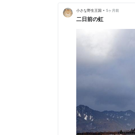
•
小さな野生王国
5ヶ月前
二日前の虹