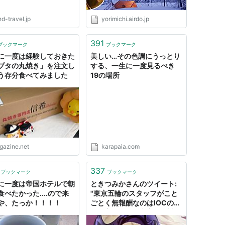
nd-travel.jp
yorimichi.airdo.jp
391
ブックマーク
ブックマーク
に一度は経験しておきた
美しい…その色調にうっとり
ブタの丸焼き」を注文し
する、一生に一度見るべき
う存分食べてみました
19の場所
igazine.net
karapaia.com
337
ブックマーク
ブックマーク
に一度は帝国ホテルで朝
ときつみかさんのツイート:
食べたかった....ので来
"東京五輪のスタッフがこと
や、たっか！！！！
ごとく無報酬なのはIOCの五
輪規定なので規定方針。諸外
国では 「うおおおオリンピ