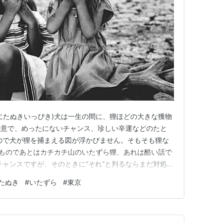
にたぬきいっぴき)犬は一生の間に、狸ほどの大きな獲物
の意で、めったにないチャンス、珍しい辛運などのたと
ので犬が狸を捕まえる図が浮かびません。そもそも狸な
のものであとはカチカチ山のいたずら狸、あれは酷い話で
チャンスですが、そのときに”それ”と判るならまだ対処の
、たいていは、はるか過ぎ去ってから”しまった、、”と
たぬき
#
いたずら
#
東京
うか、一生に一度のものにパターンがあるのかどう
いのかな？ ともかく、…