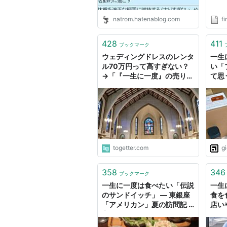
natrom.hatenablog.com
fi
428
411
ブックマーク
ウェディングドレスのレンタ
一生
ル70万円って高すぎない？
い「
→「『一生に一度』の売り文
て思
句はズルい」「でも品質はガ
チ」「なのに業界は赤字」…
価値観の違いから賛否呼ぶ
togetter.com
g
358
346
ブックマーク
一生に一度は食べたい「伝説
一生
のサンドイッチ」 ― 東銀座
食を
「アメリカン」夏の訪問記 -
店い
言いたいことやまやまです