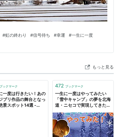
#
虹の終わり
#
信号待ち
#
幸運
#
一生に一度
もっと見る
472
ブックマーク
ブックマーク
に一度は行きたい！あの
一生に一度はやってみたい
ジブリ作品の舞台となっ
「雪中キャンプ」の夢を北海
絶景スポット14選 -
道・ニセコで実現してきた
 Travel
（寄稿：ヨッピー） -
Yorimichi AIRDO｜旅のより
みちをお手伝い