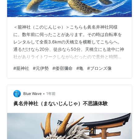
＜籠神社（このじんじゃ）＞こちらも眞名井神社同様
に、数年前に伺ったことがあります。その時は自転車を
レンタルして全長3.6kmの天橋立を横断してこちらへ。
通るだけなら20分、徒歩なら50分。天橋立にも途中に神
社がありライトワークしながらだったので意外と時間が
かかりましたね。 ＜手水舎＞涼し気ですね～。 狛犬さん
#
籠神社
#
元伊勢
#
倭宿彌命
#
亀
#
ブロンズ像
は暑いのに元気！神門前に鎮座する狛犬は鎌倉時代の名
作として重要文化財に指定されているそうです。 その
昔、狛犬に作者の魂が籠もり、天橋立に出ては暴れ、通
•
行人を驚かせていたそうです。岩見重太郎がその話を聞
Blue Wave
1年前
いて待ち伏せし、狛犬の脚に一太刀浴びせたところ、社
眞名井神社（まないじんじゃ）不思議体験
頭に戻り、魔除けの狛犬として霊験あらたか…