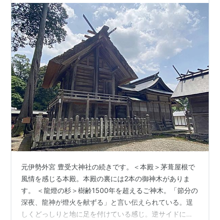
馬…
元伊勢外宮 豊受大神社の続きです。＜本殿＞茅葺屋根で
風情を感じる本殿。本殿の裏には2本の御神木がありま
す。 ＜龍燈の杉＞樹齢1500年を超えるご神木。「節分の
深夜、龍神が燈火を献ずる」と言い伝えられている。逞
しくどっしりと地に足を付けている感じ。逆サイドには