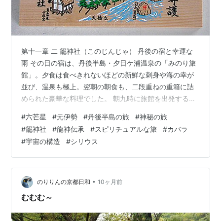
第十一章 二 籠神社（このじんじゃ） 丹後の宿と幸運な
雨 その日の宿は、丹後半島・夕日ケ浦温泉の「みのり旅
館」。夕食は食べきれないほどの新鮮な刺身や海の幸が
並び、温泉も極上。翌朝の朝食も、二段重ねの重箱に詰
められた豪華な料理でした。 朝九時に旅館を出発する
と、外はしとしと雨模様。しかし、前日の鞍馬山越えで
#
六芒星
#
元伊勢
#
丹後半島の旅
#
神秘の旅
なくて幸いでした。雨の日のドライブは、丹後半島の静
#
籠神社
#
龍神伝承
#
スピリチュアルな旅
#
カバラ
かな風景をより神秘的に映し出していました。 籠神社へ
#
宇宙の構造
#
シリウス
の参拝と六芒星の絵馬 目的地の籠神社に到着。想像以上
に立派で新しい社殿が出迎えてくれました。おそらく近
年に建て替えられたのでしょう。 本殿で参拝を済ませ、
境内を注意深く観察。この神社の絵馬には…
•
のりりんの京都日和
10ヶ月前
むむむ～