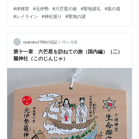
たが、私は「もう少し我慢してくれ。鳥羽に着いたら、
#
伊雑宮
#
元伊勢
#
六芒星の旅
#
聖地巡礼
#
龍の道
おいしいうなぎと的矢（まとや）牡蠣を食べさせるか
#
レイライン
#
神社巡り
#
聖地の謎
ら」と車を走らせました。 午後二時、目的地の料理屋
「川梅」に到着。名物の“海うなぎ丼”と“的矢牡蠣”を注文
しました。ところが、牡蠣は三月でシーズンが終わって
いたとのこと。インターネットのおすすめ写真を見て楽
•
ryukoku1760の日記
10ヶ月前
しみにしていただけに、少し残念でした。 食…
第十一章 六芒星を訪ねての旅（国内編）（二）
籠神社（このじんじゃ）