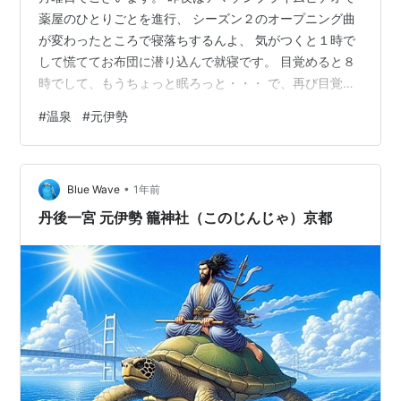
薬屋のひとりごとを進行、 シーズン２のオープニング曲
が変わったところで寝落ちするんよ、 気がつくと１時で
して慌ててお布団に潜り込んで就寝です。 目覚めると８
時でして、もうちょっと眠ろっと・・・ で、再び目覚め
ると９時半過ぎなんよ、 やっちまったなぁと起床しまし
#
温泉
#
元伊勢
て洗顔・ハミガキからの朝食どすぇ、 さて、本日は元伊
勢さんに行こうじゃないか、 これは昨夜、寝落ちする前
になんとなくイメージしてたので、 直感で突き進むのが
•
ええような気がするインチキ・スピリチュアル霊能者、
Blue Wave
1年前
ゴソゴソと用意し１０時半過ぎに出陣し由良川沿いを南
丹後一宮 元伊勢 籠神社（このじんじゃ）京都
下し、 元伊勢さんに到着、 杖…