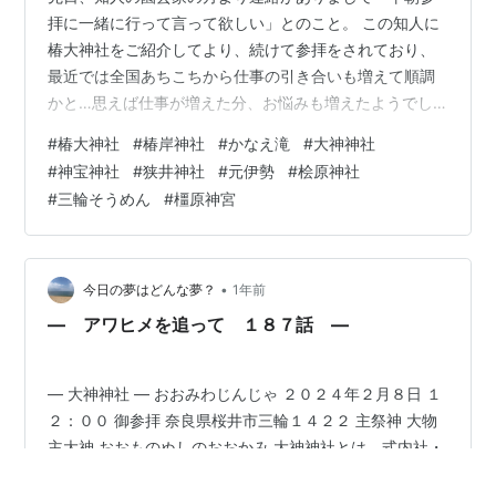
拝に一緒に行って言って欲しい」とのこと。 この知人に
椿大神社をご紹介してより、続けて参拝をされており、
最近では全国あちこちから仕事の引き合いも増えて順調
かと…思えば仕事が増えた分、お悩みも増えたようでし
て… まぁね、会う人が増えた分、欲得の業にまみれた者
#
椿大神社
#
椿岸神社
#
かなえ滝
#
大神神社
の穢を拾うことも増える訳でしてね。 そんなことで早朝
#
神宝神社
#
狭井神社
#
元伊勢
#
桧原神社
参拝をオススメしたのですが、怖いから一緒に行ってく
#
三輪そうめん
#
橿原神宮
れとwww 先般、私も入道ヶ岳下山の際、同行者の怪我の
都合で下山報告も疎かになっていたので、丁度良いと言
うことから、朝5時半に名古屋を出発し椿大神社に向かい
ました。 wisteriaplus62…
•
今日の夢はどんな夢？
1年前
― アワヒメを追って １８７話 ―