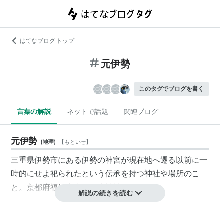
はてなブログ トップ
元伊勢
このタグでブログを書く
言葉の解説
ネットで話題
関連ブログ
元伊勢
(
地理
)
【
もといせ
】
三重県伊勢市にある伊勢の神宮が現在地へ遷る以前に一
時的にせよ祀られたという伝承を持つ神社や場所のこ
と。京都府福知山市の皇大神社などがある。
解説の続きを読む