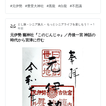
もう1本御神木が。 ＜龍燈の桧＞おお～！これはエネルギ
#
元伊勢
#
豊受大神社
#
黒龍
#
白龍
#
不思議
ーでねじれてる！ヽ(ﾟﾛﾟ；)龍が螺旋を描き天へ駆け登る
ようにそそり立つ御神木。立看板には龍燈の杉・・・黒
龍さん龍燈の桧・・・白竜さんこちらは本当に昇天して
•
とし旅－シニア旅人－ もっとシニアライフを楽しもう！
1
いるよう。なるほど、黒龍と白龍のご神木なんだ～。だ
年前
から黒龍と白龍の御朱印帳を持って行くように言われた
元伊勢 籠神社『このじんじゃ』／丹後一宮 神話の
のかな。 手前白龍の桧、奥が黒龍…
時代から宮津に佇む