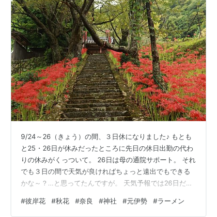
9/24～26（きょう）の間、３日休になりました♪ もとも
と25・26日が休みだったところに先日の休日出勤の代わ
りの休みがくっついて。 26日は母の通院サポート。 それ
でも３日の間で天気が良ければちょっと遠出でもできる
かな～？…と思ってたんですが。 天気予報では26日だけ
晴れ予報。 む～。 これじゃ遠出以前に３日間ロクに散策
#
彼岸花
#
秋花
#
奈良
#
神社
#
元伊勢
#
ラーメン
に行けないかも。 そう思って、母の通院の日を変えても