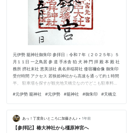
元伊勢 籠神社御朱印 参拝日：令和７年（２０２５年）５
月１１日 一之鳥居 参 道 手水舎 狛 犬 神 門 拝 殿 本 殿 社
務所 摂社末社 恵美須社 眞名井稲荷社 倭宿禰命像 御朱印
受付時間 アクセス 若狭姫神社から高速を通って約１時間
半。 駐車場を探すが観光地天橋立なのでどこも駐車料金
が高い、神社の駐車場に入りますが１日７００円でし
#
元伊勢 籠神社
#
元伊勢
#
籠神社
#
御朱印
#
天橋立
た。 一之鳥居 参 道 お百度石とさざれ石 手水舎 狛 犬 狛
犬が祠に入っているって初めて見かけました。 神 門 こ
こより先は撮影禁止でした。ので、中の様子は神社のHP
•
の写真を使わせていただきました。 拝 殿 神社HPより 本
あっ！丁度良いところに加藤さん♪
1年前
殿 神社HPより 主祭神 彦火明命 …
【参拝記】椿大神社から橿原神宮へ