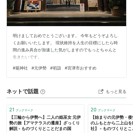
明けましておめでとうございます。 今年もどうぞよろし
くお願いいたします。 現状維持を人生の目標にしたら時
間の進み具合が加速した気がしますのでもっとちゃんと
生きたいです。
#
籠神社
#
元伊勢
#
初詣
#
宮津市おすすめ
ネットで話題
もっと見る
21
20
ブックマーク
ブックマーク
【三輪から伊勢へ】二人の姫巫女 元伊
【始まりの元伊勢・倭
勢の旅【アマテラスの遷座】ざっくり
のふもとから二上山を
解説 - ものづくりとことだまの国
社】 - ものづくりと