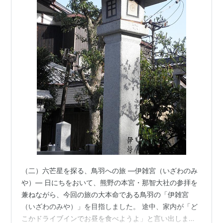
（二）六芒星を探る、鳥羽への旅 ―伊雑宮（いざわのみ
や）― 日にちをおいて、熊野の本宮・那智大社の参拝を
兼ねながら、今回の旅の大本命である鳥羽の「伊雑宮
（いざわのみや）」を目指しました。 途中、家内が「ど
こかドライブインでお昼を食べようよ」と言い出しまし