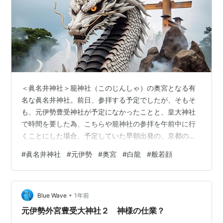
＜眞名井神社＞籠神社（このじんしゃ）の奥宮となる有
名な眞名井神社。前日、参拝する予定でしたが、そもそ
も、元伊勢豊受神社が予定になかったことと、皇大神社
で時間を要した為、こちらや籠神社の参拝を午前中に行
くことにした場合、予定していた早朝出発の、京都の鞍
馬寺を諦めるしかない。どちらにすべきか。ということ
#
眞名井神社
#
元伊勢
#
奥宮
#
白龍
#
般若顔
になったのですが・・・。実は前夜、体調不良を起こし
宿泊先で夕飯も食べずに寝込んでしまうという事態にな
った私。寝不足や疲労が溜まっていたと思われたものの
•
朝には回復。そんなこともあり、感覚的には「すぐに移
Blue Wave
1年前
動せずここにいなさい」と言われているようだったの
元伊勢外宮豊受大神社２ 神様の仕業？
で、結局レンタカー屋に返却時間を延長してもらい、鞍