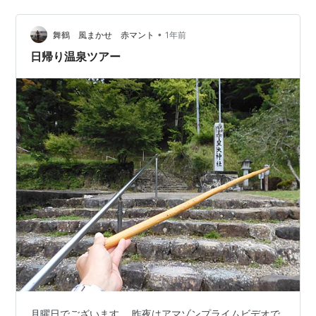
らって26日だけでもお出かけすることに。 あんまり遠出
はできないけど、前回に引き続き奈良方面の彼岸花をみ
•
にいこう♪ …と思ってたんですが、予報がかわって26日
舞鶴 風まかせ 赤マント
1年前
もくもりになる気配。 むむ～。 まあいいや、彼岸花はも
日帰り温泉ツアー
ともと日陰…
月曜日でございます。 昨夜はアマゾンプライムビデオで