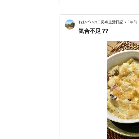
ゃいけなくなった。う～ん。 
•
おおパパの二拠点生活日記
1年前
気合不足 ??