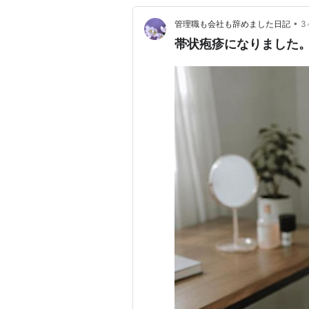
•
管理職も会社も辞めました日記
3
帯状疱疹になりました