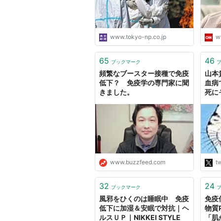
www.tokyo-np.co.jp
w
65
46
ブックマーク
頻繁なブースター接種で免疫
山本貴
低下？ 免疫学の専門家に聞
血病
きました。
死に
が「
膳据
って
下し
られ
で「
られ
www.buzzfeed.com
tw
られ
ると
32
24
ブックマーク
風邪をひくのは睡眠中 免疫
免疫
低下に加湿＆安眠で対抗｜ヘ
物質
ルスＵＰ｜NIKKEI STYLE
「肌