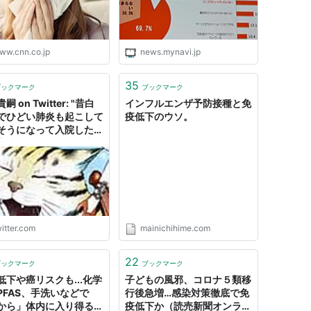
ww.cnn.co.jp
news.mynavi.jp
35
ブックマーク
ブックマーク
嗣 on Twitter: "昔白
インフルエンザ予防接種と免
でひどい肺炎も起こして
疫低下のウソ。
そうになって入院した妻
家事も何もしないで上げ
え膳で寝てられて最高」
ご機嫌で、治療で免疫低
てクリーンルームに入れ
ても孤独耐性が超強いの
ここ快適なんでずっとい
ませんか」って言って断
itter.com
mainichihime.com
てた。落ち込むとかキレ
か皆無だった"
22
ブックマーク
ブックマーク
低下や癌リスクも...化学
子どもの風邪、コロナ５類移
PFAS、手洗いなどで
行後急増…感染対策徹底で免
から」体内に入り得るこ
疫低下か（読売新聞オンライ