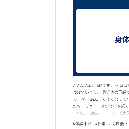
こんばんは、sinです。 今日
づけていこう。 最近体の不調
ですが、 あんまりよくなって
たちょっと…… というのを繰
一つに、 過労・ストレスで免
ても繰り返し悪くなるのは、 
#
体調不良
#
仕事
#
免疫低下
（名推理） ちなみに行ってた