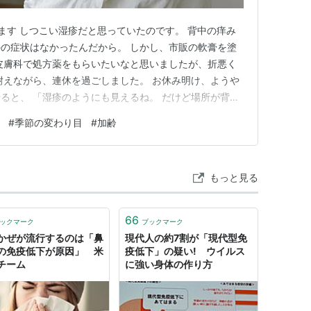
ます しつこい湿疹だと思っていたのです。 背中の痒み
の症状はなかったんだから。 しかし、市販の軟膏を塗
皮膚科で処方薬をもらいたいなと思いましたが、折悪く
耐えながら、連休を過ごしました。 お休み明け、ようや
ると、 「湿疹のようにも見えるね。 だけど場所が背中
の為帯状疱疹の検査をしましょう」 と、言われた。 実
#
季節の変わり目
#
加齢
を考えてました。 でも、違うだろうと思っていたんで
一部にしか発疹がな…
もっと見る
66
ックマーク
ブックマーク
かぜが流行するのは「鼻
現代人の約7割が「現代型免
の免疫低下が原因」 米
疫低下」の疑い! ウイルス
チーム
に強い身体の作り方