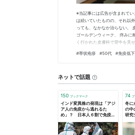
※当記事には広告が含まれてい
は続いていたものの、それ以外
っても、なかなか治らない。 
ゴールデンウィーク、 痒みに
く行かれた皮膚科で背中を見せ
だし、片側に偏ってるから、念
#
帯状疱疹
#
50代
#
免疫低下
は、自分でも帯状疱疹の可能性
す。 痛みはないし、肩甲骨の
ネットで話題
150
74
ブックマーク
ブ
インド変異株の発現は「アジ
冬に
ア人の免疫から逃れるた
の中
め」？ 日本人６割で免疫低
研究
下か＜新型コロナ＞ ：東京
新聞デジタル