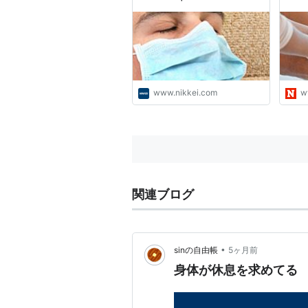
とが
ズウ
ャル
www.nikkei.com
w
関連ブログ
•
sinの自由帳
5ヶ月前
身体が休息を求めてる