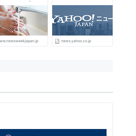
実験で明らかに | ニュー
ン） - Yahoo!ニュース
ィーク日本版 オフィシ
サイト
ww.newsweekjapan.jp
news.yahoo.co.jp