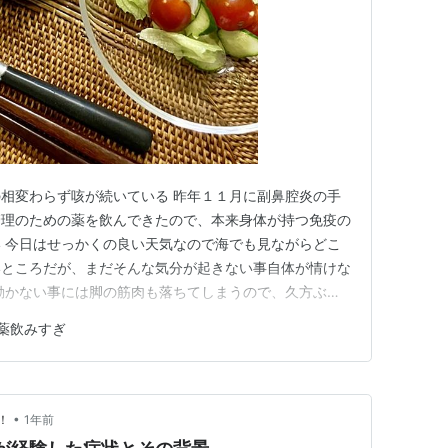
相変わらず咳が続いている 昨年１１月に副鼻腔炎の手
管理のための薬を飲んできたので、本来身体が持つ免疫の
 今日はせっかくの良い天気なので海でも見ながらどこ
いところだが、まだそんな気分が起きない事自体が情けな
動かない事には脚の筋肉も落ちてしまうので、久方ぶり
 さて、昨日の晩ご飯 この日は雨も降っていて買い物に
薬飲みすぎ
掻き回してありものでシーフードグラタンをでっち上げる
ースも牛乳、小麦粉、バタ…
•
！
1年前