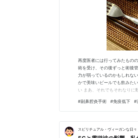
再度医者には行ってみたものの
術を受け、その後ずっと術後
力が弱っているのかもしれない
かで美味いビールでも飲みた
い まあ、それでもそれなりに
に海まで散歩に出る事にしたい
#
副鼻腔炎手術
#
免疫低下
#
も出れず、冷蔵庫の中を引っ
事にした てな事でホワイトソ
スピリチュアル・ヴィーガンな日々