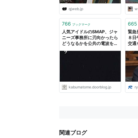
qjweb.jp
w
766
665
ブックマーク
人気アイドルのSMAP、ジャ
緊急
ニーズ事務所に刃向かったら
８日
どうなるかを公共の電波を使
交通
って解説 : 市況かぶ全力２階
題提
建
を出
プ 公
Grou
kabumatome.doorblog.jp
ry
関連ブログ