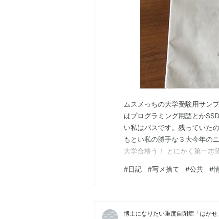
ムスメっちの大学受験用サンプ
はプログラミング用語とかSSD
い私はパスです。残っていたの
もとい私の勝手な３大今年のニュース！
大学合格う！ とにかく第一志
悪いかな？塾行かないで大丈
#
日記
#
写メ捨て
#
公共
#
しょく、大学生してくれていま
進んでいきますなあ… …
博士になりたい重度自閉症「はかせ