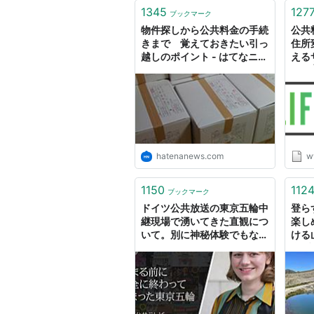
1345
127
ブックマーク
物件探しから公共料金の手続
公共
きまで 覚えておきたい引っ
住所
越しのポイント - はてなニュ
える
ース
版）
パン
hatenanews.com
w
1150
112
ブックマーク
ドイツ公共放送の東京五輪中
登ら
継現場で湧いてきた直観につ
楽し
いて。別に神秘体験でもなん
ける
でもないんだが（マライ・メ
泉ブ
ントライン） - QJWeb クイ
ック・ジャパン ウェブ