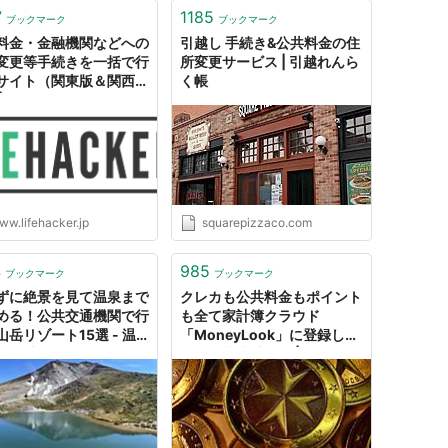
7
1185
ブックマーク
ブックマーク
料金・金融機関などへの
引越し 手続き&公共料金の住
変更等手続きを一括で行
所変更サービス | 引越れんら
サイト（関東版＆関西
く帳
 | ライフハッカー・ジャ
ww.lifehacker.jp
squarepizzaco.com
4
985
ブックマーク
ブックマーク
ずに絶景を見て温泉まで
クレカも公共料金もポイント
める！公共交通機関で行
も全て家計簿クラウド
山岳リゾート15選 - 温
「MoneyLook」に登録した
ログ 山と温泉のきろく
ときの爽快感！！ |
jMatsuzaki