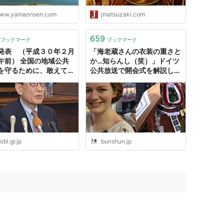
ww.yamaonsen.com
jmatsuzaki.com
659
ブックマーク
ブックマーク
発表 （平成３０年２月
「海老蔵さんの衣装の重さと
午前） 全国の地域公共
か…知らんし（笑）」ドイツ
を守るために、敢えて問
公共放送で開会式を解説した
起として赤字路線廃止届
マライさんが嘆く「無」のオ
しました。 | 両備グルー
リンピック | 文春オンライン
式サイト - Ryobi
p -
obi.gr.jp
bunshun.jp