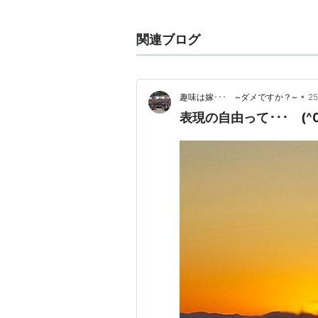
公共圏
関連ブログ
•
趣味は嫁･･･ ~ダメですか？~
2
表現の自由って･･･ (^0^