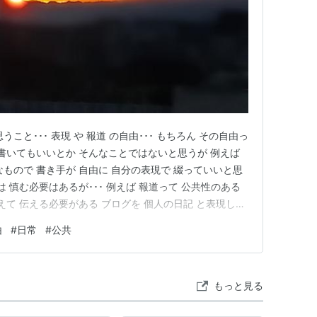
思うこと･･･ 表現 や 報道 の自由･･･ もちろん その自由っ
を書いてもいいとか そんなことではないと思うが 例えば
もので 書き手が 自由に 自分の表現で 綴っていいと思
 慎む必要はあるが･･･ 例えば 報道って 公共性のある
えて 伝える必要がある ブログを 個人の日記 と表現した
日記とは 性質が異なってしまう でも 自分の思いを綴る
由
#
日常
#
公共
もある そして そのブログには 様々なコメ…
もっと見る