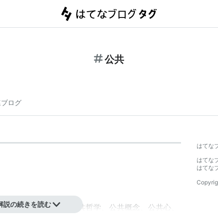
公共
連ブログ
はてな
はてな
はてな
Copyrig
解説の続きを読む
（
パブリシティ
）、
公共哲学
、
公共概念
、
公共心
、