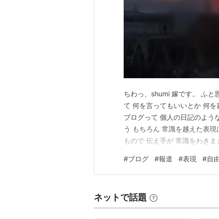
ちわっ、shumi 嫁です。 ふと
て 何を言ってもいいとか 何
ブログって 個人の日記のような
う もちろん 常識を越えた表現は
もので 伝え手が 常識をわきま
が 公開した時点で 個人保管の
#
ブログ
#
報道
#
表現
#
自
という意味では 個人の日記 で
ネットで話題