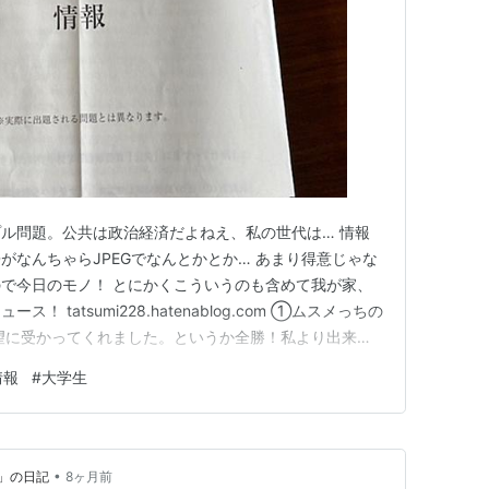
ル問題。公共は政治経済だよねえ、私の世代は… 情報
がなんちゃらJPEGでなんとかとか… あまり得意じゃな
で今日のモノ！ とにかくこういうのも含めて我が家、
 tatsumi228.hatenablog.com ①ムスメっちの
望に受かってくれました。というか全勝！私より出来が
夫かな？とか思いましたが、見事しっかりそんな不安も払
情報
#
大学生
す。そして来年には留学も決まって… どんどん若さで
•
」の日記
8ヶ月前