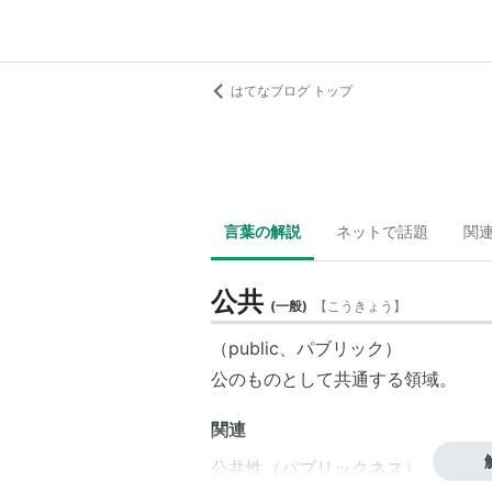
はてなブログ トップ
言葉の解説
ネットで話題
関
公共
(
一般
)
【
こうきょう
】
（public、
パブリック
）
公のものとして
共通
する
領域
。
関連
公共性
（
パブリックネス
）、
公開性