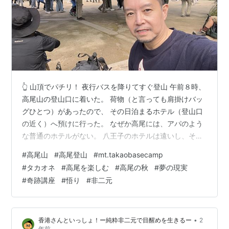
👆 山頂でパチリ！ 夜行バスを降りてすぐ登山 午前８時、
高尾山の登山口に着いた。 荷物（と言っても肩掛けバッ
グひとつ）があったので、 その日泊まるホテル（登山口
の近く）へ預けに行った。 なぜか高尾には、アパのよう
な普通のホテルがない。 八王子のホテルは遠いし、それ
にクソ高かったので、 結局、つくし姉さんの家からほど
#
高尾山
#
高尾登山
#
mt.takaobasecamp
近い、 〝Mt.Takao Base Camp〟という４人一部屋の、
#
タカオネ
#
高尾を楽しむ
#
高尾の秋
#
夢の現実
ドミトリーに宿泊することにした。（一泊5500円） こ
#
奇跡講座
#
悟り
#
非二元
こは登山客が利用する文字通りのベースキャンプで 早朝
だったが、チェックインも荷物預かりもしてくれた。 館
内は清潔で、カフェもあり、ロッジみたいな感じ。 で
•
香港さんといっしょ！ー純粋非二元で目醒めを生きるー
2
も、今…
年前