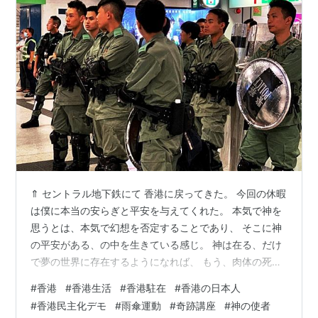
⇑ セントラル地下鉄にて 香港に戻ってきた。 今回の休暇
は僕に本当の安らぎと平安を与えてくれた。 本気で神を
思うとは、本気で幻想を否定することであり、 そこに神
の平安がある、の中を生きている感じ。 神は在る、だけ
で夢の世界に存在するようになれば、 もう、肉体の死さ
えも問題ではなくなる。 Ｊが磔刑に処された際、彼は一
#
香港
#
香港生活
#
香港駐在
#
香港の日本人
切苦痛を感じなかった、 とあるが、Ｊは〝ここ〟が夢の
#
香港民主化デモ
#
雨傘運動
#
奇跡講座
#
神の使者
世界で真実ではない、 と〝本気で〟理解していたのだ。