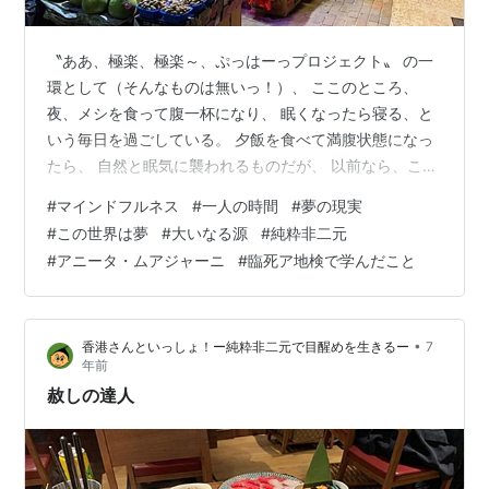
〝ああ、極楽、極楽～、ぷっはーっプロジェクト〟 の一
環として（そんなものは無いっ！）、 ここのところ、
夜、メシを食って腹一杯になり、 眠くなったら寝る、と
いう毎日を過ごしている。 夕飯を食べて満腹状態になっ
たら、 自然と眠気に襲われるものだが、 以前なら、ここ
で寝てしまうと、 夜にやろうと思っていたことができな
#
マインドフルネス
#
一人の時間
#
夢の現実
かった、 と、目が覚めた時に後悔したり、 早寝をし過ぎ
#
この世界は夢
#
大いなる源
#
純粋非二元
てヘンな時間に目覚めてしまうと、 それから朝まで眠れ
#
アニータ・ムアジャーニ
#
臨死ア地検で学んだこと
なくなったりするので、 夕食後は、無理にシャワーを浴
びたりして、 必死で眠気をやり過ごそうと頑張ってい
た。 しかし、 ほとんどを無限の全体側で過ごしている
•
香港さんといっしょ！ー純粋非二元で目醒めを生きるー
7
今、 起きている時間があまり…
年前
赦しの達人