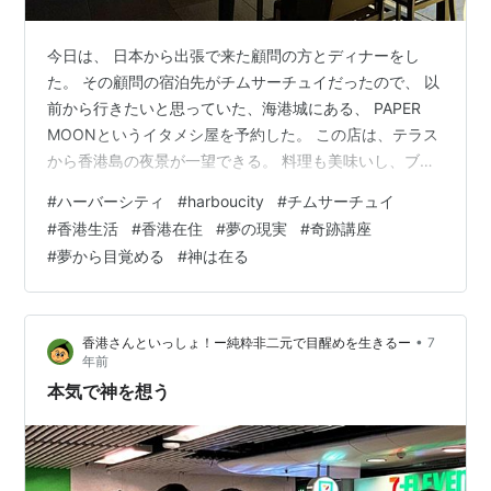
今日は、 日本から出張で来た顧問の方とディナーをし
た。 その顧問の宿泊先がチムサーチュイだったので、 以
前から行きたいと思っていた、海港城にある、 PAPER
MOONというイタメシ屋を予約した。 この店は、テラス
から香港島の夜景が一望できる。 料理も美味いし、ブド
ウの搾りかすを発酵させて作る グラッパという度数の強
#
ハーバーシティ
#
harboucity
#
チムサーチュイ
いワインも飲める。 ここ最近、香港らしい場所に行って
#
香港生活
#
香港在住
#
夢の現実
#
奇跡講座
なかったので、 久々に、とてもよい時間を過ごすことが
#
夢から目覚める
#
神は在る
できた。 また顧問もとてもよい方で、話も楽しかった。
というわけで、近頃〝夢の概念〟が定着しつつある。 こ
の世界は夢で、起きていることは本当ではない、 という
•
香港さんといっしょ！ー純粋非二元で目醒めを生きるー
7
事実を、当然のことと…
年前
本気で神を想う