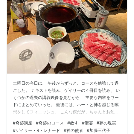
土曜日の今日は、 午後からずっと、コースを勉強して過
ごした。 テキストを読み、ゲイリーの４冊目を読み、 い
くつかの過去の講義映像を見ながら、 主要な内容をワー
ドにまとめていった。 最後には、ハートと神を感じる瞑
想をしてフィニッシュ。 こんな僕だが、ちゃんとお勉強
もしているのだっ！ どうや、エライやろ！（⇚ 一体誰に
#
奇跡講座
#
奇跡のコース
#
赦す
#
聖霊
#
夢の現実
言うてんねん！） というわけで、 夜、演歌同盟の友達
#
ゲイリー・R・レナード
#
神の使者
#
加藤三代子
と、近くの火鍋屋で鍋をつついた。 途中、氷川きよしの