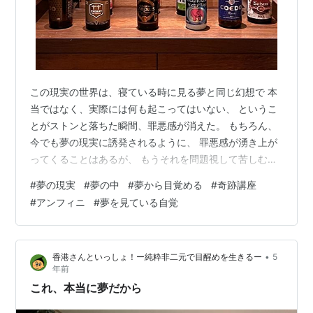
この現実の世界は、寝ている時に見る夢と同じ幻想で 本
当ではなく、実際には何も起こってはいない、 というこ
とがストンと落ちた瞬間、罪悪感が消えた。 もちろん、
今でも夢の現実に誘発されるように、 罪悪感が湧き上が
ってくることはあるが、 もうそれを問題視して苦しむよ
うなことはなくなった。 僕の場合（あくまで僕の場合で
#
夢の現実
#
夢の中
#
夢から目覚める
#
奇跡講座
あるのであしからず） 心の中の在ると思い込んでいる罪
#
アンフィニ
#
夢を見ている自覚
悪感をひとつひとつ 光に晒すことで罪など無かった、と
なるのではなく、 自分が夢を見ていることをはっきり知
覚することで、 あの罪も、この後ろめたさも、全部うそ
•
香港さんといっしょ！ー純粋非二元で目醒めを生きるー
5
だった、 と理解が起きた。 会社で何が起こっていても、
年前
誰に何を言われても、 自分…
これ、本当に夢だから