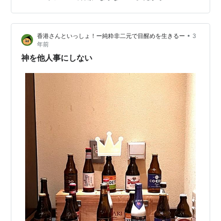
うで、死ぬほどつらい。 そのうえ、ショルダープレスを
３０回とかやるので、 もう、地獄の苦しみの中、耐えに
耐えるのである。 ３０分後にベルトを外し、すぐに普通
•
香港さんといっしょ！ー純粋非二元で目醒めを生きるー
3
の筋トレに戻る。 だがこの…
年前
神を他人事にしない