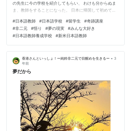
の先生に今の学校を紹介してもらい、 わけも分からぬま
ま、教師をすることになった。 日本に帰国して初めて働
く職場、初めての教職、 戸惑うことだらけだったが、 同
#
日本語教師
#
日本語学校
#
留学生
#
奇跡講座
僚の先生や生徒達に助けられ、 約一年、なんとか走り抜
#
非二元
#
悟り
#
夢の現実
#
みんな大好き
けることができた。 やんちゃ盛りの生徒たちは、まだ二
#
日本語教師養成学校
#
新米日本語教師
十歳前後で、 僕からすると、みんな本当にピュアでかわ
いらしい。 そして新学期を前に、僕もこの学校を去るこ
とにした。 今の学校は、 先生も親切だし、生徒のことも
•
香港さんといっしょ！ー純粋非二元で目醒めを生きるー
3
大好きなのだが、 た…
年前
夢だから