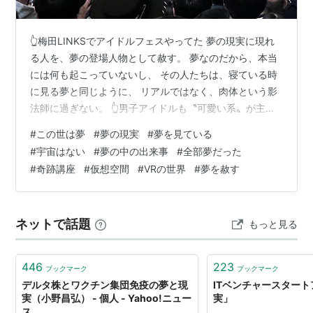
👆梅田LINKSでアイドルフェスやってた 夢の現実に現れ
る人を、夢の登場人物として赦す。 夢なのだから、本当
には何も起こっていないし、 その人たちは、寝ている時
に見る夢と同じように、 リアルではなく、肉体という影
法師に過ぎない。 👆男子アイドルも〝可愛い系〟が主流
らしい マッチみたいな男らしいアイドルはもういない 空
#
この世は夢
#
夢の現実
#
夢を見ている
間もまた同じで、平面的な夢の映像が、べちゃっ、 と眼
#
宇宙はない
#
夢の中の出来事
#
全部夢だった
球に貼りついているに過ぎない。 〝私〟という自我の意
#
奇跡講座
#
仮想空間
#
VRの世界
#
夢を赦す
識が、映像に奥行きを持たせ、 空間を立体的（３D）に
見せている。 👆アイドルはもう、グループでしか成り立
たない 聖子や明菜みたいなアイドルはもう出ない 夢の現
ネットで話題
もっと見る
実を赦し、削除してゆ…
446
223
ブックマーク
ブックマーク
デルタ株とワクチン集団免疫の夢と現
ITベンチャースター
実（小野昌弘） - 個人 - Yahoo!ニュー
実」
ス