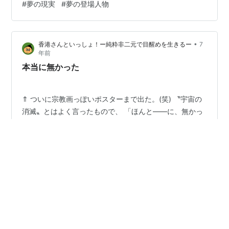
#
夢の現実
#
夢の登場人物
だから、僕も今後はＪのように、 〝本気〟で神を想い
〝本気〟で夢を無として生きる。 ⇑ ９月２９日撮影 香港
に戻ると、家の周りがドえらいことになっていた。 地下
•
香港さんといっしょ！ー純粋非二元で目醒めを生きるー
7
鉄では武装警官がもの…
年前
本当に無かった