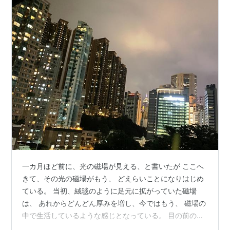
一カ月ほど前に、光の磁場が見える、と書いたが ここへ
きて、その光の磁場がもう、 どえらいことになりはじめ
ている。 当初、絨毯のように足元に拡がっていた磁場
は、 あれからどんどん厚みを増し、今ではもう、 磁場の
中で生活しているような感じとなっている。 目の前の空
間が薄いベールのように透けて見え、 空間全体に光の磁