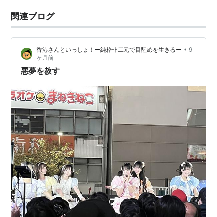
関連ブログ
•
香港さんといっしょ！ー純粋非二元で目醒めを生きるー
9
ヶ月前
悪夢を赦す