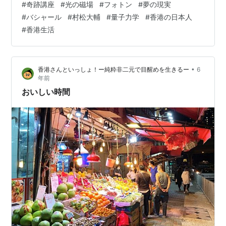
#
奇跡講座
#
光の磁場
#
フォトン
#
夢の現実
場（正確に言うと粒子）が、 充満している感じだ。 何度
#
バシャール
#
村松大輔
#
量子力学
#
香港の日本人
も言うが、比喩でも、想像でもない。 本当にそうなって
#
香港生活
いるのだ。（信じてくれーっ！） 会社で仕事をしていた
頃（一週間前まで）は、 なぜか勤務中だけ磁場が消えて
しまっていたが、 ２４時間、素の自分を生きるようにな
•
香港さんといっしょ！ー純粋非二元で目醒めを生きるー
6
った途端、 待ってましたと…
年前
おいしい時間