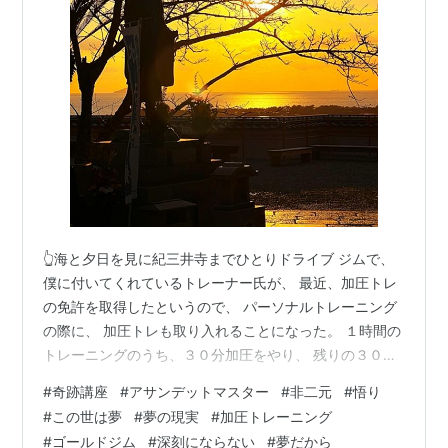
👆海と夕日を見に紀三井寺までひとりドライブ ジムで、
僕に付いてくれているトレーナー氏が、 最近、加圧トレ
の免許を取得したというので、 パーソナルトレーニング
の際に、 加圧トレも取り入れることになった。 １時間の
トレーニングのうち、３０分加圧をやり、 残りの３０分
を普通の筋トレにあてる。 両腕を特別なベルトで縛り、
#
奇跡講座
#
アサンデットマスター
#
非二元
#
悟り
機械で圧をかけてゆく。 腕が紫色になるくらい締め付け
#
この世は夢
#
夢の現実
#
加圧トレーニング
た状態で筋トレをする。 だがこれがもう、腕がちぎれそ
#
ゴールドジム
#
深刻にならない
#
夢だから