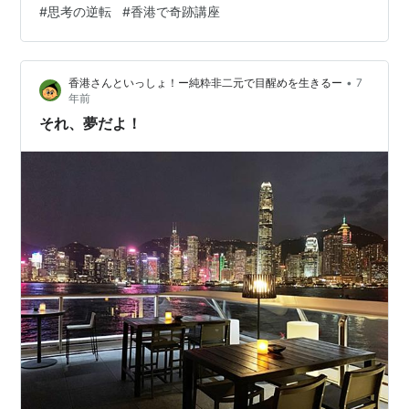
#
思考の逆転
#
香港で奇跡講座
ビジュアルが美しく変貌した話や、 石川さゆりが今年も
紅白で〝越えて〟くれるか、といった そんな他愛もない
ことを、あれこれ話しているうち、 突然、ものすごく幸
•
香港さんといっしょ！ー純粋非二元で目醒めを生きるー
7
せな気持ちに包まれた。 …
年前
それ、夢だよ！