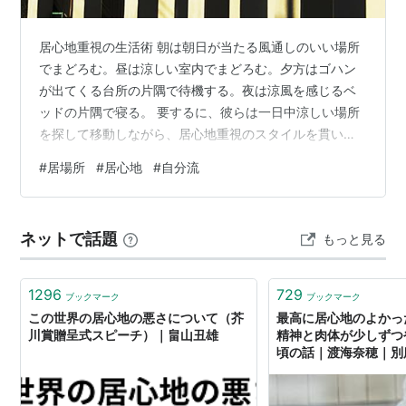
居心地重視の生活術 朝は朝日が当たる風通しのいい場所
でまどろむ。昼は涼しい室内でまどろむ。夕方はゴハン
が出てくる台所の片隅で待機する。夜は涼風を感じるベ
ッドの片隅で寝る。 要するに、彼らは一日中涼しい場所
を探して移動しながら、居心地重視のスタイルを貫いて
いるわけです。残念ながら、やるべき作業によって居場
#
居場所
#
居心地
#
自分流
所が決まってしまう人間の生活感とは大きく違います。
少なくともエアコンの下でウチワを仰いでいる私とは違
いすぎます。 居心地のいい場所を探し回る彼らのスタイ
ネットで話題
もっと見る
ルを見ていると「こんな生活もいいな」と思ってしまう
ことがあります。 目標のため、生活のため。そして与え
られた環境の中で過ごすため。厳然たる社会性…
1296
729
ブックマーク
ブックマーク
この世界の居心地の悪さについて（芥
最高に居心地のよかっ
川賞贈呈式スピーチ）｜畠山丑雄
精神と肉体が少しずつ
頃の話｜渡海奈穂｜別