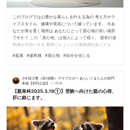
このブログでは心豊かな暮らしを叶える為の 考え方やラ
イフスタイル、健康や美容について綴っています。 今あ
なたが身を置く場所は あなたにとって居心地の良い場所
ですか？ この「居心地」は個人によって様々。 最初の違
和感を大切にする 最初にちょっとの違和感があっても そ
こにいる時間が長くなれば慣れてきて 違和感を感じなく
#
直感
#
違和感
#
居心地
#
自分を信じる
なることもあるでしょう。 でも、時にそのちょっとの違
和感が その後大きなストレスとなる場合も多々ありま
す。 第一印象って直感を使っていることが多いと思うん
小6 松江塾（高1他塾）ママブロガー あらいくまたんの笑門
です。 見た目や先入観で判断することもあるかもしれま
•
来福【初代公認】
1年前
せんが 直感の判断は無視しない方があとあと後悔しませ
【親単科2025.3.19①】受験へ向けた親の心得、
ん。 心豊かに暮らす為にも…
肝に銘じます。