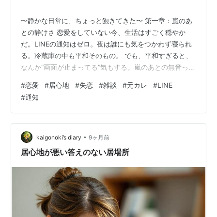
〜静かな日常に、ちょっと飽きてきた〜 第一章：嵐のあ
との静けさ 恋愛をしていない今、生活はすごく穏やか
だ。LINEの通知はゼロ。夜は誰にも気をつかわず寝られ
る。冷蔵庫の中も平和そのもの。 でも、平和すぎると、
なんか“画面が止まってる”気もする。嵐のあとの無音っ
て、最初は癒しだけど、長く続くとヒマになる。 第二
#
恋愛
#
居心地
#
失恋
#
雑談
#
元カレ
#
LINE
章：恋愛のない日々のルーティン 朝、コーヒーを淹れて
#
通知
ニュースを見て、仕事して、ジム行って、帰って
Netflix。生活としては満点。でも、物語としてはゼロ
点。 恋愛してた頃は、イライラもあったけど、心拍数は
高かった。今は安定してる。だけど、ちょっと“心拍低め
•
kaigonoki’s diary
9ヶ月前
の人生”。 第三章：退屈も、回復の…
居心地が悪い答えのない居場所