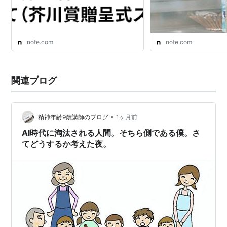
note.com
note.com
関連ブログ
•
精神年齢9歳講師のブログ
1ヶ月前
AI時代に淘汰される人間。そちら側である僕。さ
てどうするか考えた夜。