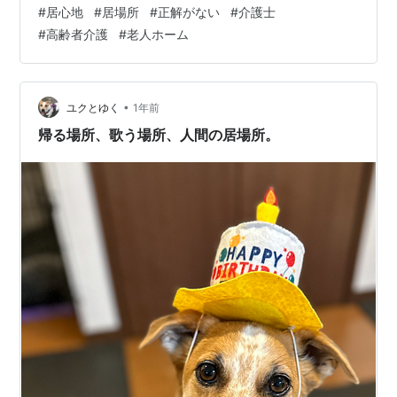
んな毎日の中で、ふとした瞬間に心がぽつんと孤立して
#
居心地
#
居場所
#
正解がない
#
介護士
いるような感覚に襲われることがあります。 「私、今、
#
高齢者介護
#
老人ホーム
何のために頑張ってるんだろう？」 「誰のために、ここ
にいるんだろう？」 そんな問いが、胸の奥で静かに渦を
巻くんです。 たとえば、認知症の入居者様から罵声を浴
びたとき。 「お前なんか嫌いだ！」 「帰れ！」 そう言
•
ユクとゆく
1年前
われても、私は帰れない。仕事だか…
帰る場所、歌う場所、人間の居場所。