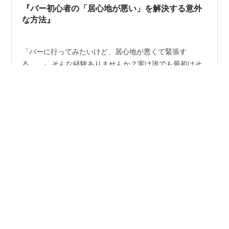
す。 真島先生からの付け足し。 一番大事なのは、親子関
『バー初心者の「居心地が悪い」を解決する意外
係。 「○○しなさい」…
な方法』
「バーに行ってみたいけど、居心地が悪くて緊張す
る…。」 そんな経験ありませんか？実は誰でも最初はそ
うなんです。 バー初心者が自然にバーになじむ方法、そ
れは『何度も行ってみること』です。 なぜ、それだけで
解決するのか？大阪天満のバーアルバ（BAR ALBA）店主
が詳しく解説しています。 ▼詳しくはこちらの記事をど
#
バー初心者
#
バーの楽しみ方
#
居心地
うぞ初めてのバーで緊張したあなたに贈る、居心地アッ
#
バーアルバ
#
大阪天満
プのコツ | bar alba
•
Hello!! from Tokyo.
1年前
土台が崩れる。