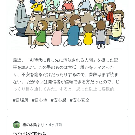
最近、「AI時代に真っ先に淘汰される人間」を扱った記
事を読んだ。この手のものは大抵、誰かをディスった
り、不安を煽るだけだったりするので、普段はまず読ま
ない。 だが今回は発信者が信頼できる方だったので、じ
っくり目を通してみた。すると、思った以上に客観的
で、かつ当事者性を持って、考えさせられる内容だっ
#
居場所
#
居心地
#
安心感
#
安心安全
た。 簡単に言えば、「AI時代には、周囲の空気を悪くす
る人は真っ先に必要とされなくなる」という話である。
もちろん、人の揚げ足を取る人や、否定から入る人が敬
•
遠されるのは今に始まったことではない。だが、それだ
樫の木陰より
4ヶ月前
けではなかった。 黙々と仕事はこなせる。成果も出せ
ツツジの下から