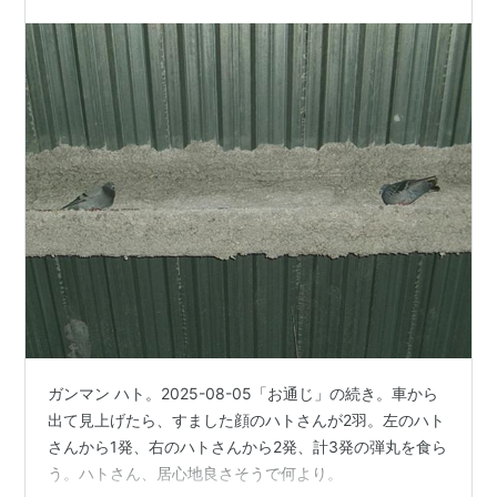
ガンマン ハト。2025-08-05「お通じ」の続き。車から
出て見上げたら、すました顔のハトさんが2羽。左のハト
さんから1発、右のハトさんから2発、計3発の弾丸を食ら
う。ハトさん、居心地良さそうで何より。