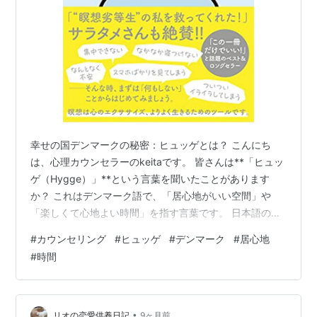
幸せの国デンマークの秘密：ヒュッゲとは？ こんにち
は、心理カウンセラーのkeitaです。 皆さんは**「ヒュッ
ゲ（Hygge）」**という言葉を聞いたことがあります
か？ これはデンマーク語で、「居心地がいい空間」や
「楽しくて心地よい時間」を指す言葉です。 日本語の
「まったり」や「ほっこり」に近いニュアンスですが、
#
カウンセリング
#
ヒュッゲ
#
デンマーク
#
居心地
心理カウンセラーとして注目したいのは、その根底にあ
#
時間
る**「心の安全基地を作る」**という考え方です。 なぜ
今、私たちにヒュッゲが必要なのか。その心理的なメリ
ットと、日常への取り入れ方をお話しします。 １．「心
の防衛線」を解く：安心感の醸成 私たちは外の世界で
•
リオの恋愛供養日記
9ヶ月前