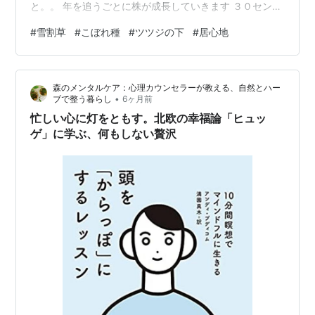
と。。 年を追うごとに株が成長していきます ３０センチ
くらいの大株になってから何年も楽しませてくれた後で
#
雪割草
#
こぼれ種
#
ツツジの下
#
居心地
突然花がつかなくなったり。。 もしかしたら交配もある
かも？ よくわかりません ツツジの植え込みの下は よほ
ど居心地がよいのでしょう 私が嫁に来る前から この場所
森のメンタルケア：心理カウンセラーが教える、自然とハー
で咲いているそうです うちの庭に咲いてくれてありがと
•
ブで整う暮らし
6ヶ月前
う いつまでも仲良くしましょうね。。
忙しい心に灯をともす。北欧の幸福論「ヒュッ
ゲ」に学ぶ、何もしない贅沢