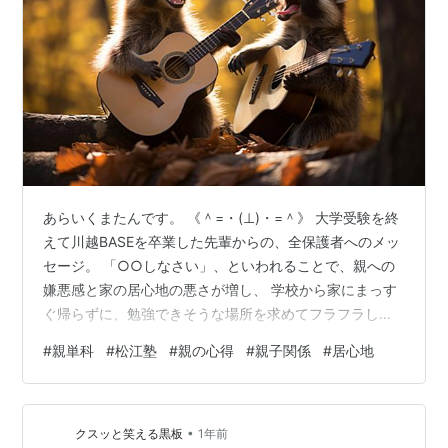
あらいくまたんです。 《＾=・(⊥)・=＾》 大学受験を終
えて川越BASEを卒業した先輩からの、全保護者へのメッ
セージ。 「○○しなさい」、といわれることで、親への
嫌悪感と家の居心地の悪さが増し、 学校から家にまっす
ぐ帰らずに、勉強できそうな場所を求めてフラフラし、
そこで出会った友達と遊んでしまう。 ヨコマク先生との
#
親単科
#
松江塾
#
親の心得
#
親子関係
#
居心地
面談で、親が子供に「○○しなさい」と声掛けすること
を禁じられた。 それだけで、家の居心地の悪さが消え、
快適に○○できるようになった。 「○○しなさい」、と
•
言い過ぎないでほしい。 はい、これが真理。 精進しま
クスッと笑える黒板
1年前