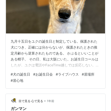
九月十五日をユクの誕生日と制定している。保護された
犬につき、正確には分からないが、保護されたときの推
定月齢から逆算されたものである。 かぶるといいことが
ある帽子。 その日、私は大阪にいた。お誕生日コールは
したが、ユクは電話やFaceTime越しでは反応しない。見
守りカメラから話かけても耳を少し動かす程度で、反応
#
犬の誕生日
#
お誕生日会
#
ライブハウス
#
居場所
は微々たるものだ。匂いや物理的な気配を中心に生きて
#
居心地
いるようである。 鎌倉の空とは少し違う大阪の空。 私は
五年ぶりにステージに立った。ロックバンドでの演奏
だ。結成は三十年以上前のことになる。もうやらないか
も知れないな、とここ数年は思ってきたが、出演の依頼
•
目で見る 心で見る
1年前
があり、それを受けることを決めた。練…
ガンマン