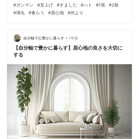
#
ガンマン
#
見上げ
#
すました
#
ハト
#
1発
#
2発
#
弾丸
#
食らう
#
居心地
#
何より
•
自分軸で心豊かに暮らす
1年前
【自分軸で豊かに暮らす】居心地の良さを大切に
する