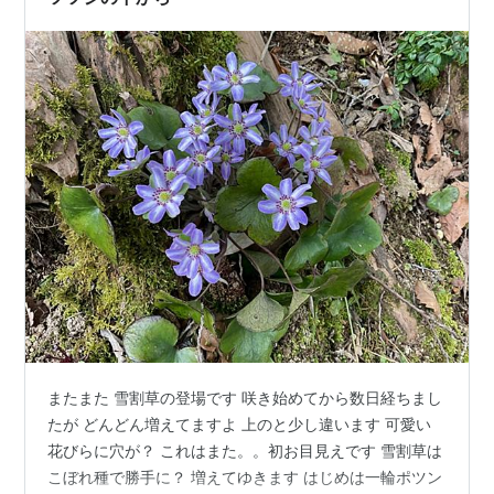
る。しかし、どうにも負のオーラを纏ってしまった…
またまた 雪割草の登場です 咲き始めてから数日経ちまし
たが どんどん増えてますよ 上のと少し違います 可愛い
花びらに穴が？ これはまた。。初お目見えです 雪割草は
こぼれ種で勝手に？ 増えてゆきます はじめは一輪ポツン