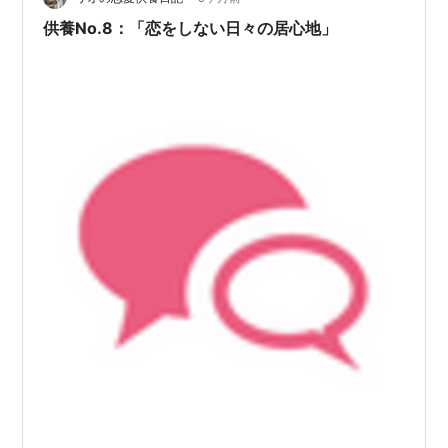
は、常に「評価される自分」と…
供養No.8：「恋をしない日々の居心地」