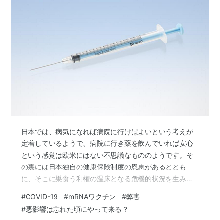
日本では、病気になれば病院に行けばよいという考えが
定着しているようで、病院に行き薬を飲んでいれば安心
という感覚は欧米にはない不思議なもののようです。そ
の裏には日本独自の健康保険制度の恩恵があるととも
に、そこに巣食う利権の温床となる危機的状況を生み出
しています。 国や自治体、マスメディアの情報を鵜吞み
#
COVID-19
#
mRNAワクチン
#
弊害
にして妄信する傾向も日本人ならではと言えるのかも知
#
悪影響は忘れた頃にやって来る？
れません。過去に国家やメディアに欺かれ、苦しんだ歴