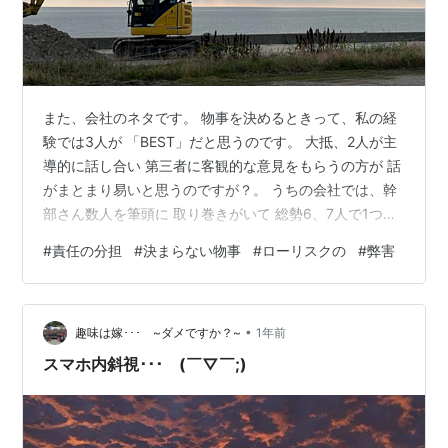
また、会社のネタです。 物事を決めるときって、私の経
験では3人が 「BEST」だと思うのです。 大抵、2人が主
導的に話し合い 第三者に客観的な意見をもらうの方が 話
がまとまり易いと思うのですが？。 うちの会社では、幹
部さん数人を筆頭に 取り巻きがいて 総勢6、7人で1つの
ことを話をしています。 こんなのナンセンスです。 決ま
#
責任の分担
#
決まらない物事
#
ローリスクの
#
弊害
る話もまとまりません。 それに、時間の無駄です。 私
が、察するに皆さん責任を取りたくないように思えま
す。 責任を大勢に分担して、自分の責任を最小限に した
•
いようにしか思えないのですが？。 さて、最近よく思う
趣味は嫁･･･ ~ダメですか？~
1年前
ことがあって 私を含めてですが、できる限りリスクを と
スマホ内斜視･･･ (￣▽￣;)
らないようにし…