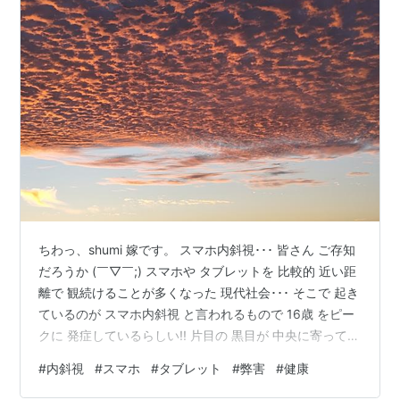
ちわっ、shumi 嫁です。 スマホ内斜視･･･ 皆さん ご存知
だろうか (￣▽￣;) スマホや タブレットを 比較的 近い距
離で 観続けることが多くなった 現代社会･･･ そこで 起き
ているのが スマホ内斜視 と言われるもので 16歳 をピー
クに 発症しているらしい!! 片目の 黒目が 中央に寄ってし
まう症状で 片目ずつで見れば 何ともないが 両目で見る
#
内斜視
#
スマホ
#
タブレット
#
弊害
#
健康
と ぼやけて見えたりするらしい 1日に 何時間も見続ける
スマホ インタビューに答えた 10代学生は 何をやるにも