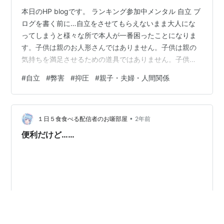
本日のHP blogです。 ランキング参加中メンタル 自立 ブ
ログを書く前に…自立をさせてもらえないまま大人にな
ってしまうと様々な所で本人が一番困ったことになりま
す。子供は親のお人形さんではありません。子供は親の
気持ちを満足させるための道具ではありません。子供は
自立できない場合、実はその子供の親も自立できていな
#
自立
#
弊害
#
抑圧
#
親子・夫婦・人間関係
かったりする。 子育て 一人の人間を赤ちゃんの時から育
てる。この子育ては最初は赤ちゃんですからお世話から
始まります。この「お世話することだけが子育てではな
•
い。」ということは誰もが良くご存知だと思います。今
１日５食食べる配信者のお噺部屋
2年前
日は子育てについて私の持論を書きたいと思います。 私
便利だけど……
は良く分かっていないまま親になっ…