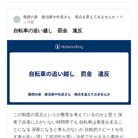
僕の言葉で僕自身を細部まで無駄を削ぎ落して表現した
い偏屈な野郎なので、メール等にはＡＩは使用しませ
•
発想の泉 政治家や社長さん 視点を変えてみませんか
4
ん。 民事信託（家族信託）の相談において、ご自身であ
ヶ月前
る程度調べてから相談にいらっしゃ…
自転車の追い越し 罰金 違反
この制度の盲点というか弊害を考えているのかと思う 深
夜で歩道に人がいない時間帯でも 自転車は車道を走るこ
とになる 深夜になると車も少ないが 比較的スピードを出
す車が多い 増して視認性が悪い 当然ですが大きな事故が