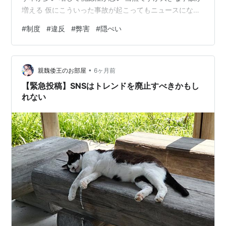
増える 仮にこういった事故が起こってもニュースになら
ない 日本は終わってる
#
制度
#
違反
#
弊害
#
隠ぺい
•
親魏倭王のお部屋
6ヶ月前
【緊急投稿】SNSはトレンドを廃止すべきかもし
れない