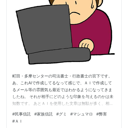
町田・多摩センターの司法書士・行政書士の宮下です。
あ、これAIで作成してるなって感じで、ＡＩで作成して
るメール等の雰囲気も最近ではわかるようになってきま
したね。 それが相手にどのような印象を与えるのかは未
知数です。 あとＡＩを使用した文章は無駄が多く、相手
に思考コストをかけてしまう印象があります。 その理由
#
民事信託
#
家族信託
#
グミ
#
マシュマロ
#
弊害
としては、AIは"面倒臭がらない"という特徴があるため、
#
ＡＩ
内容が必然的にそうなってしまうのだと思います。 僕は