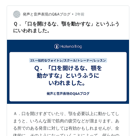
スマホを見て 休憩時間と言えば スマホ 常に 手放せない
•
という･･･ (￣▽￣;) 今では 授業にタブレットを採用する
発声と音声表現のQ&Aブログ
2年前
学校もあり…
Ｑ．「口を開けるな、顎を動かすな」というふう
にいわれました。
Ａ．口を開けすぎていたり、顎を必要以上に動かしてし
まうと、いろんな面で筋肉の疲労などが溜まります。あ
る所でのある発音に対しては有効かもしれませんが、全
体的に、そのようになっていくことによって、何らかの