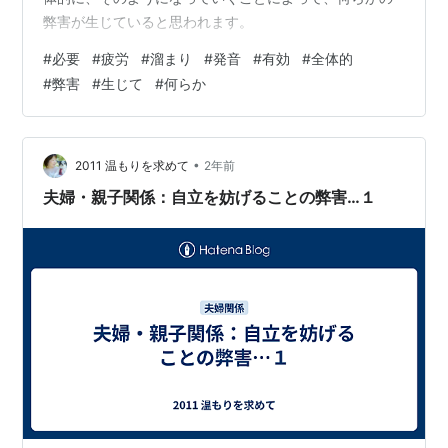
弊害が生じていると思われます。
#
必要
#
疲労
#
溜まり
#
発音
#
有効
#
全体的
#
弊害
#
生じて
#
何らか
•
2011 温もりを求めて
2年前
夫婦・親子関係：自立を妨げることの弊害…１