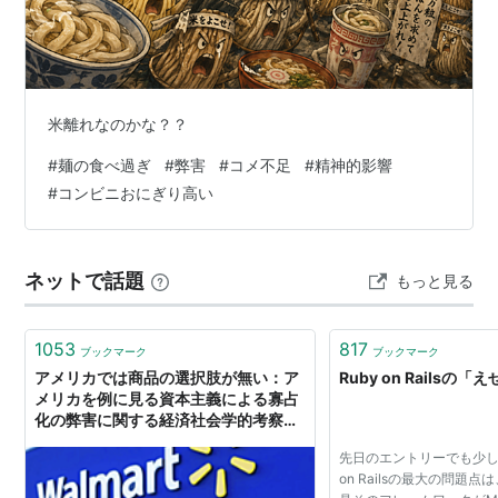
米離れなのかな？？
#
麺の食べ過ぎ
#
弊害
#
コメ不足
#
精神的影響
#
コンビニおにぎり高い
ネットで話題
もっと見る
1053
817
ブックマーク
ブックマーク
アメリカでは商品の選択肢が無い：ア
Ruby on Railsの
メリカを例に見る資本主義による寡占
化の弊害に関する経済社会学的考察｜
inpostarrr
先日のエントリーでも少し
on Railsの最大の問題