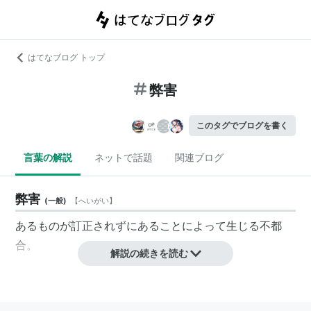
はてなブログ トップ
弊害
このタグでブログを書く
言葉の解説
ネットで話題
関連ブログ
弊害
(
一般
)
【
へいがい
】
あるものが訂正されずにあることによって生じる不都
合。
解説の続きを読む