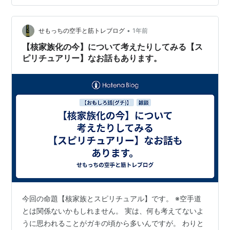
史を今になっても繰り返し続けるのは愚かなのだけれ
ど、それが日本の良き伝統でもあるということでしょ
う。しかし、COVID-19以降はその愚か者の度合いがかな
•
せもっちの空手と筋トレブログ
1年前
り増幅されて取り返しのつかないところまで来てい…
【核家族化の今】について考えたりしてみる【ス
ピリチュアリー】なお話もあります。
今回の命題【核家族とスピリチュアル】です。 ※空手道
とは関係ないかもしれません。 実は、何も考えてないよ
うに思われることがガキの頃から多いんですが。 わりと