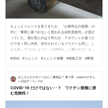
ちょっとトレンドを見てきたが、「心肺停止の状態」の
中に「事実に基づかないと思われる自民党批判」が混ざ
っていた。僕が見たのは２件だが、アカウントが違うだ
けで全く同じ内容、添付されているイラストも同じ、し
かも取ってつけたように「心肺停止」と書かれている。
どう考えても不自然である。 そもそも「心肺停止の状
#
SNS
#
トレンド
#
トレンド便乗
#
情報工作
#
弊害
態」がトレンド入りしている理由が不明だったが、おそ
らく遡っても大元に辿り着くのは難しいと考えられた。
トレンド入りしている時点で少なくとも1000件単位で投
おじさんのスポーツおたく奮戦記？ 第３章：issanのさすら
稿が積み上げられている。 しかし、僕から見ると不自然
•
い日記!?
8ヶ月前
さが見える点で粗悪である。このあたりは拡散用の捨て
COVID-19 だけではない･･？ ワクチン接種に潜
垢かもしれないが、AI駆動のbotと人力の双…
む危険性！