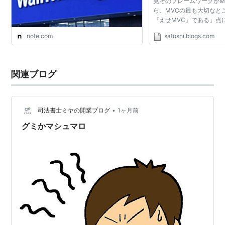
見そのフレームワークがM
ら、MVCの最も大切なと
『えせMVC』である」点
MVC（Model View Con
note.com
satoshi.blogs.com
かを根底の部分でちゃんとと
アプリケーションを作ると、
関連ブログ
•
司法書士ミヤの開業ブログ
1ヶ月前
グミかマシュマロ