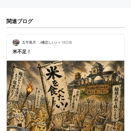
関連ブログ
•
五竿風月 ♪磯恋しい♪
18日前
米不足！