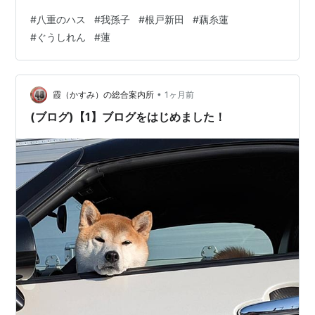
根は食べられないそうです。 昭和45年(1970)頃、岩国市
#
八重のハス
#
我孫子
#
根戸新田
#
藕糸蓮
の佐藤誠氏と土浦市の八島八郎氏とが共同で開発・・・
#
ぐうしれん
#
蓮
この蓮田は2002年5月、八島八郎氏から栽培の許可をう
けて、苗が植え付け(我孫子トラスト)が行われた。 藕糸
蓮は平成13年12月、皇太子の敬宮愛子内親王の誕生さ
れ、健やかな成長を祈念して、土浦市八島農園から300
•
霞（かすみ）の総合案内所
1ヶ月前
人のボランテアで蓮…
(ブログ)【1】ブログをはじめました！