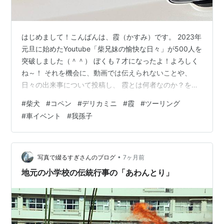
はじめまして！こんばんは、霞（かすみ）です。 2023年
元旦に始めたYoutube「柴兄妹の愉快な日々」が500人を
突破しました（＾＾） ぼくも７才になったよ！よろしく
ね～！ それを機会に、動画では伝えられないことや、
日々の出来事について投稿し、 霞とは何者なのか？を知
ってもらおうと始めてみました。 毎週木曜日にYoutube
#
柴犬
#
コペン
#
デリカミニ
#
霞
#
ツーリング
動画をアップしていますが、ブログは毎週金曜日の夜に
#
車イベント
#
我孫子
アップいたします。 動画にかかる話を投稿しますが、そ
の他も都度投稿しますので、 よろしくお願いします！
Youtube「柴兄妹の愉快な日々」は”柴兄妹”と検索すると
表示されます！ 現在vol.215まで更新中！
•
写真で綴るすぎさんのブログ
7ヶ月前
地元の小学校の伝統行事の「あわんとり」