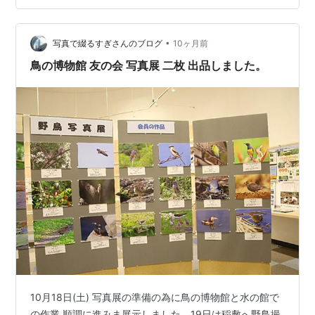
オバン広場・鳥の博物館・山階鳥類研究所の6会場にて開
催。手賀沼親水広場の模様を紹介 市内には、国内唯一の
民間鳥類研究機関である山階鳥類研究所と、国内唯一の
•
写真で綴るすぎさんのブログ
10ヶ月前
鳥類専門博物館である我…
鳥の博物館 友の会 写真展 二枚 出品しました。
10月18日(土) 写真展の準備の為に鳥の博物館と水の館で
の作業 順調に進みま展示しました。19日は稲敷へ野鳥撮