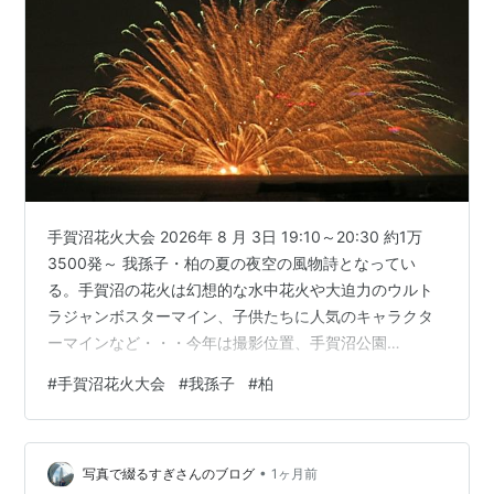
手賀沼花火大会 2026年 8 月 3日 19:10～20:30 約1万
3500発～ 我孫子・柏の夏の夜空の風物詩となってい
る。手賀沼の花火は幻想的な水中花火や大迫力のウルト
ラジャンボスターマイン、子供たちに人気のキャラクタ
ーマインなど・・・今年は撮影位置、手賀沼公園
で・・・ 大迫力のウルトラジャンボスターマイン 水中花
#
手賀沼花火大会
#
我孫子
#
柏
火 ランキング参加中gooからきました ランキング参加中
はてなブログ【シニア部門】 ランキング参加中写真・カ
メラ ランキング参加中旅行・お出かけ（国内） ランキン
•
グ参加中お写んぽ日記 ランキング参加中アクセスの輪 ラ
写真で綴るすぎさんのブログ
1ヶ月前