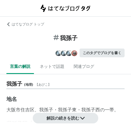
はてなブログ トップ
我孫子
このタグでブログを書く
言葉の解説
ネットで話題
関連ブログ
我孫子
(
地理
)
【
あびこ
】
地名
大阪市
住吉区
、
我孫子
・
我孫子東
・
我孫子西
の一帯。
解説の続きを読む
我孫子駅 大阪市営地下鉄（御堂筋線）