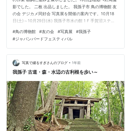
影でした。 二枚 出品しました。 我孫子市 鳥の博物館 友
の会 デジカメ同好会 写真展を開催の案内です。10月18
日(土)～10月29日(水) 我孫子市水の館 1 F 手賀沼ステー
ション10月29日(水)～11月22日(土) 我孫子市水の館 3 F
#
鳥の博物館
#
友の会
#
写真展
#
我孫子
ミニギャラリー デジカメ同好会は写真好きな会員の集ま
#
ジャパンバードフェスティバル
りです。 撮影会と室内会を毎月１回、映写会を年１回開
催し、鳥や自然の写真を撮って発表し、意見交換して楽
しんでいます。野鳥写真展では会員の作品と、四季の野
鳥、鳥たちのたべもの、猛禽類、珍鳥…
•
写真で綴るすぎさんのブログ
1年前
我孫子 古道・森・水辺の古利根を歩い～