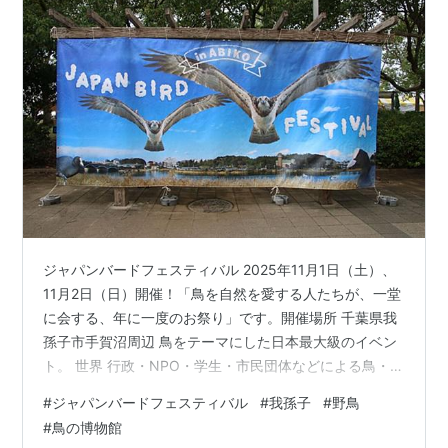
ジャパンバードフェスティバル 2025年11月1日（土）、
11月2日（日）開催！「鳥を自然を愛する人たちが、一堂
に会する、年に一度のお祭り」です。開催場所 千葉県我
孫子市手賀沼周辺 鳥をテーマにした日本最大級のイベン
ト。 世界 行政・NPO・学生・市民団体などによる鳥・自
然環境に関する研究・活動の発表、鳥の彫刻・絵画・写
#
ジャパンバードフェスティバル
#
我孫子
#
野鳥
真展や、子供工作教室、船上バードウォッチングやスタ
#
鳥の博物館
ンプラリーなど アビスタ・手賀沼親水広場・水の館・オ