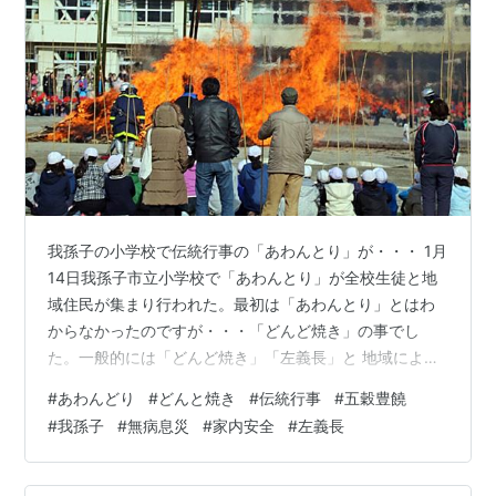
我孫子の小学校で伝統行事の「あわんとり」が・・・ 1月
14日我孫子市立小学校で「あわんとり」が全校生徒と地
域住民が集まり行われた。最初は「あわんとり」とはわ
からなかったのですが・・・「どんど焼き」の事でし
た。一般的には「どんど焼き」「左義長」と 地域によっ
て呼び方が違うのですね。 正月に飾った・・・門松、し
#
あわんどり
#
どんと焼き
#
伝統行事
#
五穀豊饒
め縄、正月飾り、書初めなどを燃やして、一緒に歳神様
#
我孫子
#
無病息災
#
家内安全
#
左義長
を空へ送り出し細い竹などに刺したお餅を焼いて食べた
りして、歳神様の恵みを体内に取り込む事で、一年、無
病息災、五穀豊穣、家内安全で過ごせると云われていま