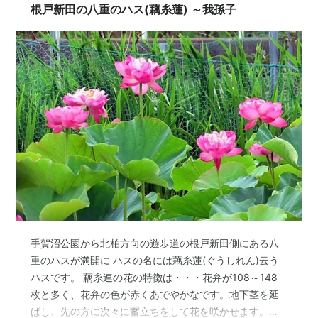
ンキング参加中神輿・山車・よさこい・阿波踊り 祭り ラ
根戸新田の八重のハス(藕糸蓮) ～我孫子
ンキング…
手賀沼公園から北柏方向の遊歩道の根戸新田側にある八
重のハスが満開に ハスの名には藕糸蓮(ぐうしれん)云う
ハスです。 藕糸連の花の特徴は・・・花弁が108～148
枚と多く、花弁の色が赤くあでやかなです。地下茎を延
ばし、先の方に次々に蓄立ちをして花を咲かせます。蓮