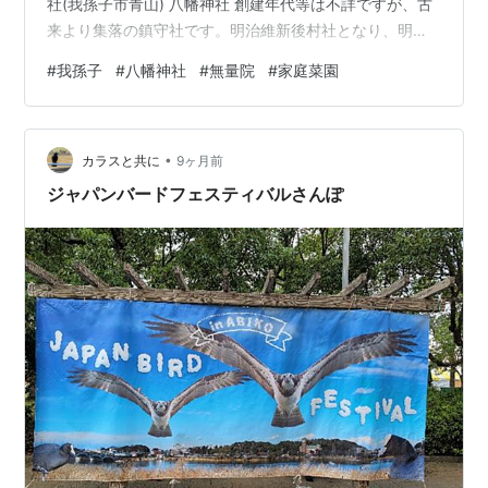
社(我孫子市青山) 八幡神社 創建年代等は不詳ですが、古
来より集落の鎮守社です。明治維新後村社となり、明治
42年皇大神、厳島神社、水神社を合祀しています。祭神
#
我孫子
#
八幡神社
#
無量院
#
家庭菜園
誉田別命、皇大神 です 八幡神社 日の丸が飾られ地元の
人が多く参拝します 無量院 新四国相馬霊場 ６５番札所
大きな木にもたれている歴史ある石仏で 優しい顔にいつ
•
も癒しれています。 如意輪塔など４基の石仏で、寛文十
カラスと共に
9ヶ月前
年（１６７０）・天和三年（１６８３）・元禄十年（１
ジャパンバードフェスティバルさんぽ
６９７）大日如来像…