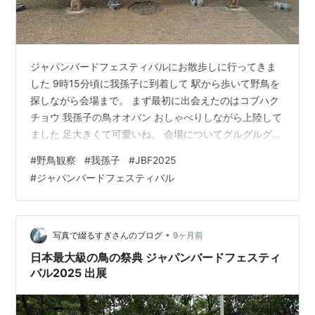
ジャパンバードフェスティバルにお散歩しに行ってきま
した 9時15分頃に我孫子に到着して 駅から歩いて野鳥を
探しながら会場まで。 まず最初に出会えたのはコブハク
チョウ 我孫子の鳥オオバン おしゃべりしながら上陸して
ました 足大きくて可愛いね。 会場についてグルグルグル
グルしてるうちに あっという間に夕方だったんです… あ
#
野鳥観察
#
我孫子
#
JBF2025
まり写真も撮ってない！ 冊子をいただいたり説明を聞い
#
ジャパンバードフェスティバル
たり鳥の博物館をのぞいてみたりも出来ましたが アビス
タや水の館の中などは見る余裕なく 今年はじめてJBFに
行ったので効率よくまわれていなかった感はありました
体験系は1個もできていないので次はもう少し予定をしっ
•
写真で綴るすぎさんのブログ
9ヶ月前
かり組んで行きたい…
日本最大級の鳥の祭典 ジャパンバードフェスティ
バル2025 出展