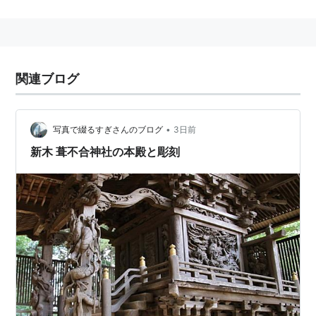
大阪市
住吉区
苅田7丁目
にある、
大阪市営地下鉄
御堂筋
あびこ
線
の「
我孫子
」駅。
駅名案内では「
あびこ駅
」と表記されている。→
あび
こ駅
関連ブログ
我孫子町駅（阪和線）
大阪市
住吉区
我孫子3丁目
にある、
JR西日本
阪和線
の
•
写真で綴るすぎさんのブログ
3日前
我孫子町駅
。
新木 葺不合神社の本殿と彫刻
→
我孫子町駅
＊
千葉県
我孫子市
に、
JR東日本
の「
我孫子
」駅がある。
＊
○
リスト
：
駅キーワード
我孫子
(
一般
)
【
あびこ
】
ミステリー作家・我孫子武丸の意