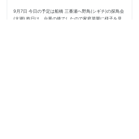
9月7日 今日の予定は船橋 三番瀬へ野鳥(シギチ)の探鳥会
(大潮) 昨日は、台風の後でしたので家庭菜園に様子を見
てから自転車(アシスト)であけぼの山公園へコスモスの様
子を見に行ってから午後から鳥博の映写会と打ち合わせ
帰りに食料品の買い出し・・・家庭菜園の様子は雨台風
でしたので、異常なしでした。 家庭菜園からあけぼの山