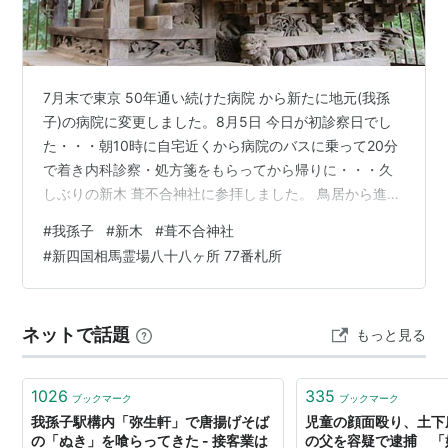
7月末で東京 50年通い続けた病院 から新たに地元(我孫
子)の病院に変更しました。8月5日 今日が初診察日でし
た・・・朝10時に自宅近くから病院のバスに乗って20分
で着き内科診察・処方箋をもらってから帰りに・・・久
しぶりの新木 葺不合神社に参拝しました。 鳥居から進む
と拝殿です。新四国相馬霊場八十八ヶ所 77番札所 葺不合
#
我孫子
#
新木
#
葺不合神社
(ふきあえず)神社・・・我孫子市新木1812 創紀は文治２
#
新四国相馬霊場八十八ヶ所 77番札所
年（１１８６）。現在の社殿は明和２年（１７６５）に
弁天堂として造営、その後、明治元年（１８６８）の神
仏分離政策により、厳島神社と改名された。葺不合神社
ネットで話題
もっと見る
本殿は元来字宮前の地にあって、創紀は奈良朝に溯ると
され、沖田の産土神…
1026
335
ブックマーク
ブックマーク
我孫子駅構内「弥生軒」で唐揚げそば
児童の顔面殴り、土下
の「ぬき」を喰らってきた - 接客業は
の父を容疑で逮捕 「