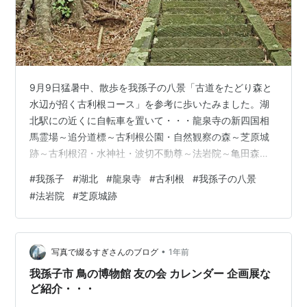
9月9日猛暑中、散歩を我孫子の八景「古道をたどり森と
水辺が招く古利根コース」を参考に歩いたみました。湖
北駅にの近くに自転車を置いて・・・龍泉寺の新四国相
馬霊場～追分道標～古利根公園・自然観察の森～芝原城
跡～古利根沼・水神社・波切不動尊～法岩院～亀田森稲
荷神 社～中里庚申塔と云うコースでした。徒歩数は
#
我孫子
#
湖北
#
龍泉寺
#
古利根
#
我孫子の八景
13580歩でした。龍泉寺 本尊は不動明王。江戸時代に近
#
法岩院
#
芝原城跡
郷14ケ寺を管掌した古刹。相馬霊場76番札所新四国相馬
霊場第76番札所 追分道標(水戸道・成田道追分) 江戸時代
の水戸街道と成田街道の分岐点「我孫子宿 水戸街道・成
田道追分」我孫子宿の出入り口として多くの旅人などが
•
写真で綴るすぎさんのブログ
1年前
往来した事から分岐点に道標と…
我孫子市 鳥の博物館 友の会 カレンダー 企画展な
ど紹介・・・