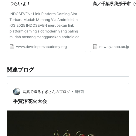
つらいよ！
高／千葉県我孫子市（
イン） - Yahoo!ニュ
INDOSEVEN : Link Platform Gaming Slot
Terbaru Mudah Menang Via Android dan
iOS 2025 INDOSEVEN merupakan link
platform gaming slot modern yang paling
mudah menang menggunakan android dan
iOS di tahun 2025 dengan optimasi provider
www.developersacademy.org
news.yahoo.co.jp
game resmi, menjadikan indoseven sebagai
link situs game online stan...
関連ブログ
•
写真で綴るすぎさんのブログ
6日前
手賀沼花火大会