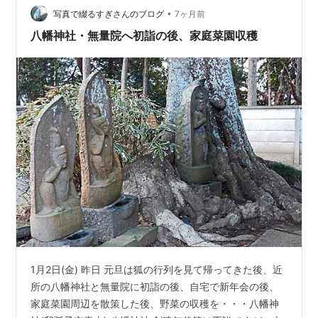
す。 あわんとりは（我孫子・・・千葉県南部・茨城県南
•
写真で綴るすぎさんのブログ
7ヶ月前
部）粟など穀物を荒らす鳥や虫の害を除き五…
八幡神社・無量院へ初詣の後、家庭菜園収穫
1月2日(金) 昨日 元旦は狐の行列を見て帰ってきた後、近
所の八幡神社と無量院に初詣の後、自宅で新年会の後、
家庭菜園周辺を散策した後、野菜の収穫を・・・八幡神