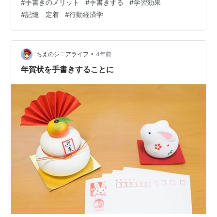
#
手書きのメリット
#
手書きする
#
学習効果
て私たちの学習習慣に深く根付いていたフレーズです。
#
記憶 定着
#
行動経済学
手で文字を書き記し、ノートに繰り返し書くことで知識
を定着させた経験がある方も多いのではないでしょう
か。しかし、パソコンやスマートフォンが普及した今、
文字を手で書く機会は減り、手書きの効果が見落とされ
•
ちえのシニアライフ
4年前
がちです。デジタル全盛の現代においても、手書き…
年賀状を手書きすることに