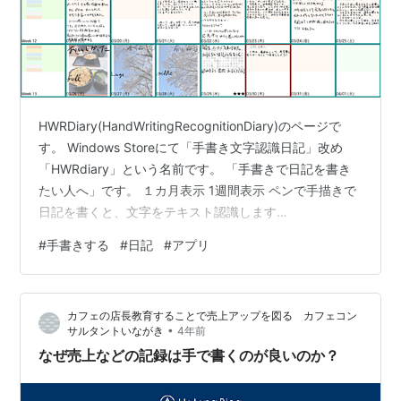
HWRDiary(HandWritingRecognitionDiary)のページで
す。 Windows Storeにて「手書き文字認識日記」改め
「HWRdiary」という名前です。 「手書きで日記を書き
たい人へ」です。 １カ月表示 1週間表示 ペンで手描きで
日記を書くと、文字をテキスト認識します
apps.microsoft.com ペンと紙の世界を『キーボードなし
#
手書きする
#
日記
#
アプリ
Surface』のようなタブレットPCで実現する、手書き文
字認識(HWR (Hand Writing Recognition))シリーズの１
つです。 タッチパネルにStylusペンを用いて文字を手書
カフェの店長教育することで売上アップを図る カフェコン
きで書く環境を想定しています。 …
•
サルタントいながき
4年前
なぜ売上などの記録は手で書くのが良いのか？