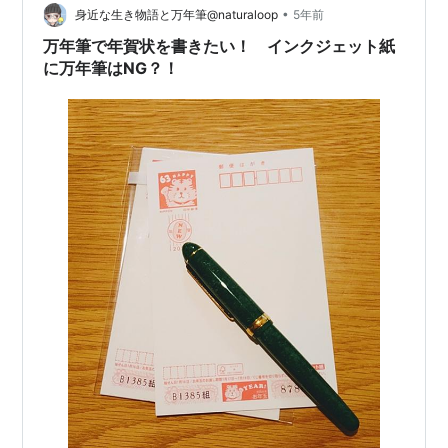
•
身近な生き物語と万年筆@naturaloop
5年前
万年筆で年賀状を書きたい！ インクジェット紙
に万年筆はNG？！