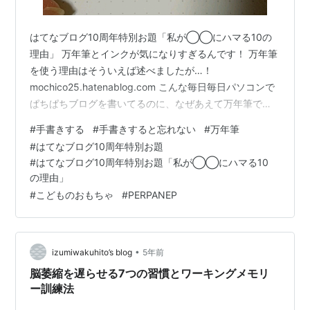
はてなブログ10周年特別お題「私が◯◯にハマる10の
理由」 万年筆とインクが気になりすぎるんです！ 万年筆
を使う理由はそういえば述べましたが…！
mochico25.hatenablog.com こんな毎日毎日パソコンで
ぱちぱちブログを書いてるのに、なぜあえて万年筆で゛
手書き”なのか？ 手書きの魅力を挙げてみました☆ 考え
#
手書きする
#
手書きすると忘れない
#
万年筆
が深まる 考えが広まる 考えがまとまる 好きな文章を見
#
はてなブログ10周年特別お題
つけたくなる 文章の見方が変わる・インプットとアウト
#
はてなブログ10周年特別お題「私が◯◯にハマる10
プットがうまくなる 特別感がある 個性が出る 思いが伝
の理由」
わる気がする 道具が増える 興味の幅が広がる 最後に 考
#
こどものおもちゃ
#
PERPANEP
えが深まる 手で文字を書く、という過程で考えがまとま
る。と個…
•
izumiwakuhito’s blog
5年前
脳萎縮を遅らせる7つの習慣とワーキングメモリ
ー訓練法