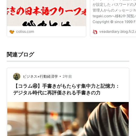
が設定した パスワードの
管理人からのメッセージ http
tegaki.comへ移転中 
Copyright © since 1999 FC
Reserved.
coliss.com
veadardiary.blog.fc2
関連ブログ
•
ビジネス×行動経済学
2年前
【コラム㊽】手書きがもたらす集中力と記憶力：
デジタル時代に再評価される手書きの力