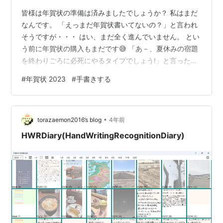
皆様は年賀状の準備は済みましたでしょうか？ 私はまだ
なんです。 「えっまだ年賀状書いてないの？」と言われ
そうですが・・・ はい、まだ全く進んでいません。 とい
う前に年賀状の購入もまだです😅 「あ－、夏休みの宿題
を終わりごろに必死にやるタイプでしょう!」と言ったあ
なた はい、その通りでございます。 「お尻に火がつかな
#
年賀状 2023
#
手書きする
いと本気になれないタイプなの私は!」 これを日本語で開
き直りといいます。 「やるわよ、やればできるのよ、ご
ちゃごちゃ言わないで」と言うのを逆切れと呼びます。
•
そして、こういうのを総じて大人げない・・・と呼びま
torazaemon2016’s blog
4年前
す。 はいはい、解説はこの辺にして年賀状の話に戻りま
HWRDiary(HandWritingRecognitionDiary)
しょう。 私は現役の頃は…