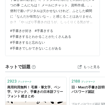
つの事 こんにちは！ メールにチャット、資料作成。。。
便利で速いデジタルは欠かせないけれど、ふとした瞬間
に「なんだか味気ないな～」と感じることはありません
か？ 「やっぱり手書きのほうが、しっくりくる気がす
る」 そんなふうに、心の中で小さくつぶやいた経験があ
#
手書きが好き
#
手書きする
るのではないでしょうか。 効率やスピードを求められる
#
手書きするとわかることがたくさんある
時代だからこそ、余計にそう思うかもしれません。 この
#
手書きすると忘れない
記事では、そんな手書き派のあなたが「書くこと」をも
#
手書きでしかできないことがある
っと楽しめるようになればと思って書きました！ お茶で
も飲みながら、リラックスして眺めてみてください。 そ
れではスタート！ 手書きとタイピ…
ネットで話題
もっと見る
2923
2188
ブックマーク
ブックマーク
商用利用無料！ 毛筆・筆文字、ペン
旧・Macの手書き説明書 
字、マジック、手書きの日本語フリー
パスワード認証
フォント 総まとめ
ブログ パスワード認証 