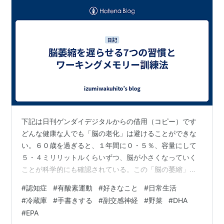
下記は日刊ゲンダイデジタルからの借用（コピー）です
どんな健康な人でも「脳の老化」は避けることができな
い。６０歳を過ぎると、１年間に０・５％、容量にして
５・４ミリリットルくらいずつ、脳が小さくなっていく
ことが科学的にも確認されている。この「脳の萎縮」は
具体的にいうと、脳を構成している神経細胞が減ってい
#
認知症
#
有酸素運動
#
好きなこと
#
日常生活
くことで起こる。 では、なぜ年を取ると脳が萎縮するの
#
冷蔵庫
#
手書きする
#
副交感神経
#
野菜
#
DHA
か。大脳研究の第一人者で京都大学名誉教授の久保田競
#
EPA
氏（医学博士）が言う。「その仕組みはまだよく分かっ