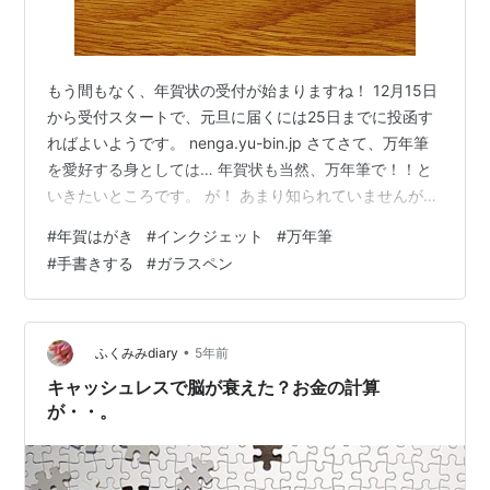
もう間もなく、年賀状の受付が始まりますね！ 12月15日
から受付スタートで、元旦に届くには25日までに投函す
ればよいようです。 nenga.yu-bin.jp さてさて、万年筆
を愛好する身としては… 年賀状も当然、万年筆で！！と
いきたいところです。 が！ あまり知られていませんが…
万年筆に向かないハガキがあるんです…。大切な万年筆
#
年賀はがき
#
インクジェット
#
万年筆
を傷めないためにも知っておいてほしいです。 インクジ
#
手書きする
#
ガラスペン
ェット紙は一見普通のハガキですが… 年賀状のハガキの
種類とは？ ①無地 ②インクジェット紙 ③インクジェ
ット写真用 の、３種類あります。 「無地」は通常の官製
はがきと同じものです。 「インクジェット紙」も一見、
•
ふくみみdiary
5年前
同じ無…
キャッシュレスで脳が衰えた？お金の計算
が・・。