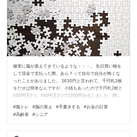
確実に脳が衰えてきているような・・・。 先日買い物を
して現金で支払った際、あら？って自分で自分が怖くな
ったことがありました。 2630円と言われて、千円札3枚
をだせば簡単なんですが、小銭もあったので千円札2枚と
500円玉1つ、100円玉2つで2700円を出しました。間違
いはない、これで足りるのですが、この時ほんの少しの
#
脳トレ
#
脳の衰え
#
手書きする
#
お金の計算
間「合ってるかしら？これでいいのよね？」と考えてし
#
高齢者
#
シニア
まいました。 こんな風に最近お金の計算がパパッといか
ない感じがあります。これキャッシュレスのせいで脳が
衰えてしまったのではと心配になりました。そして認知