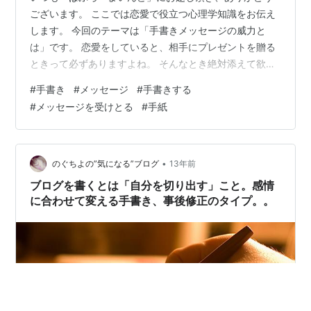
ございます。 ここでは恋愛で役立つ心理学知識をお伝え
します。 今回のテーマは「手書きメッセージの威力と
は」です。 恋愛をしていると、相手にプレゼントを贈る
ときって必ずありますよね。 そんなとき絶対添えて欲し
いのが、”手書きのメッセージカード”です。 もちろん、
#
手書き
#
メッセージ
#
手書きする
手紙でも構いませんよ。 なぜ手書きのメッセージカード
#
メッセージを受けとる
#
手紙
が効果的なのか、その理由を詳しく解説していきます
ね。 ”手書き”のメッセージに心が温まる 印字された文字
より”手書き” プレゼントには”手書きのメッセージ”を添え
て 職場でも使えるひと言メッセージ ”手書き”のメッセー
•
のぐちよの”気になる”ブログ
13年前
ジに心が温まる 早速…
ブログを書くとは「自分を切り出す」こと。感情
に合わせて変える手書き、事後修正のタイプ。。