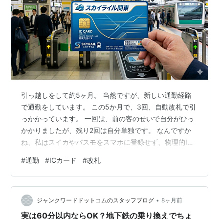
引っ越しをして約5ヶ月。 当然ですが、新しい通勤経路
で通勤をしています。 この5か月で、3回、自動改札で引
っかかっています。 一回は、前の客のせいで自分がひっ
かかりましたが、残り2回は自分単独です。 なんですか
ね、私はスイカやパスモをスマホに登録せず、物理的IC
カードを持っていて、さらに干渉を防ぎたいので、カー
#
通勤
#
ICカード
#
改札
ド単体を手に持ってかざしています。 それでこの引っ掛
かり率、けっこう高くないですかね。 カードか改札のい
ずれかが、感度悪いんですかね。 カードは引っ越した時
•
に新たに発行しましたんで、古い、ということはないは
ジャンクワードドットコムのスタッフブログ
8ヶ月前
ずですが。 ちなみに、引っ越す前の路線は、現場から異
実は60分以内ならOK？地下鉄の乗り換えでちょ