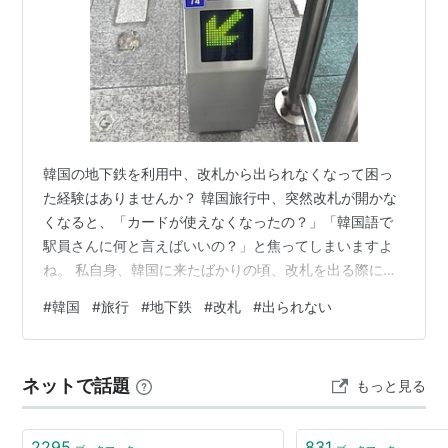
韓国の地下鉄を利用中、改札から出られなくなって困っ
た経験はありませんか？ 韓国旅行中、突然改札が開かな
くなると、「カードが使えなくなったの？」「韓国語で
駅員さんに何と言えばいいの？」と焦ってしまいますよ
ね。 私自身、韓国に来たばかりの頃、改札を出る際にう
っかり2回タッチしてしまい、改札から出られなくなりま
#
韓国
#
旅行
#
地下鉄
#
改札
#
出られない
した。お恥ずかしい… 韓国語も分からず焦って、その場
で韓国語を検索してから駅員さんに状況を伝えたことを
今でも覚えています。 同じような場面で困っている方の
ネットで話題
もっと見る
ために、原因別の対処法と、使える韓国語をまとめまし
た。 📌 この記事で分かること 韓国の地下鉄で改札から
出られない主な原因 エラーになったと…
2295
831