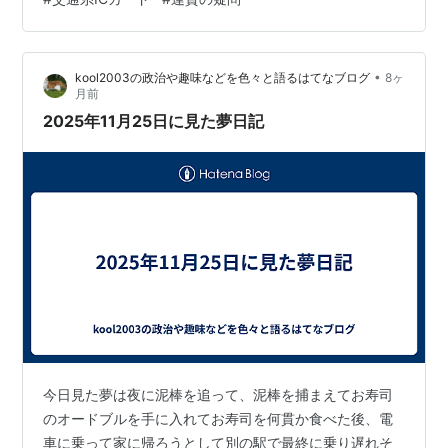
基本的に入場駅と出場駅の組み合わせで決まります。通
常は一度改札を出るとそこで一区切りとなり、再入場す
れば別の運賃が発生します。しかし、駅の構造上、一度
•
kool2003の政治や趣味などを色々と語るはてなブログ
8ヶ
改札を出ないと乗り換えができない駅などでは、特定の
月前
条件下で運賃が通算される仕様があります。 …
2025年11月25日に見た夢日記
今日見た夢は夜に泥棒を追って、泥棒を捕まえてお寿司
のオードブルを手に入れてお寿司を何貫か食べた後、電
車に乗って家に帰ろうとして別の駅で最終に乗り遅れそ