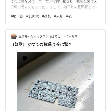
うろこ雲を見て、コーナンで買い物をし、夜の公園で又
三郎に遊んでもらった。 そして、地下鉄の長田駅まで帰
り、改札をくぐると…。 駅の床の上に1体の小さな人形が
#
地下鉄
#
長田駅
#
改札
#
人形
#
夜
横たわっていた。 それを見て、「こりゃ一大事だ。長田
駅改札前殺人事件の発生だ」と思った。 被害者は全裸
で、右手の肘から先がなくなっていた。 迷探偵である私
•
の見るところ、かなりの恨みを抱いた犯人の凶行である
五島弁やたくっブログ（はてな）
2ヶ月前
ことは間違いないと思われた。 時刻は夜の8時すぎで、
（短歌） かつての普通は 今は驚き
駅の利用者は少なく、事件現場には不…