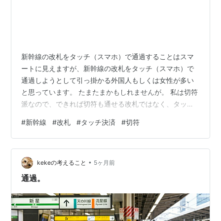
新幹線の改札をタッチ（スマホ）で通過することはスマ
ートに見えますが、新幹線の改札をタッチ（スマホ）で
通過しようとして引っ掛かる外国人もしくは女性が多い
と思っています。 たまたまかもしれませんが。 私は切符
派なので、できれば切符も通せる改札ではなく、タッチ
専用の改札を利用して欲しいと思います。 上白石萌歌が
#
新幹線
#
改札
#
タッチ決済
#
切符
VISAでタッチしていたら、話はまた別ですが。 ランキン
グ参加中gooからきました ランキング参加中雑記を書き
なぐるグループ ランキング参加中雑談
•
kekeの考えること
5ヶ月前
通過。