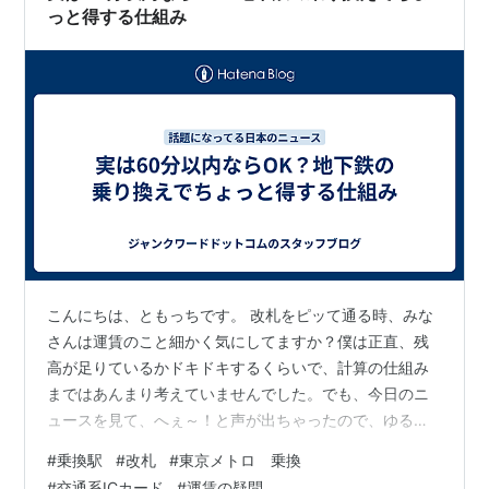
動してからだから、4年ぐらい使…
っと得する仕組み
こんにちは、ともっちです。 改札をピッて通る時、みな
さんは運賃のこと細かく気にしてますか？僕は正直、残
高が足りているかドキドキするくらいで、計算の仕組み
まではあんまり考えていませんでした。でも、今日のニ
ュースを見て、へぇ～！と声が出ちゃったので、ゆるっ
と共有しますね。 まずは、話題になっていたニュースの
#
乗換駅
#
改札
#
東京メトロ 乗換
内容をざっくりまとめます。 交通系ICカードの運賃は、
#
交通系ICカード
#
運賃の疑問