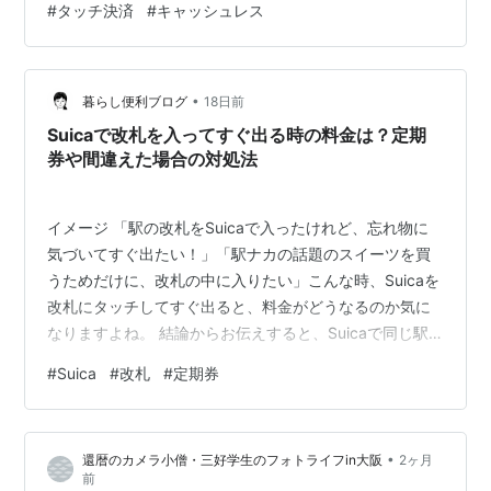
#
タッチ決済
#
キャッシュレス
有の 何て言ったかな 切り込みを 入れてた (^_^;) ちなみに
この切り込みは 駅ごとに 型が違ったらしい･･･ それが 磁
気切符 になり 改札には 人じゃなく 磁気を読み取る…
•
暮らし便利ブログ
18日前
Suicaで改札を入ってすぐ出る時の料金は？定期
券や間違えた場合の対処法
イメージ 「駅の改札をSuicaで入ったけれど、忘れ物に
気づいてすぐ出たい！」「駅ナカの話題のスイーツを買
うためだけに、改札の中に入りたい」こんな時、Suicaを
改札にタッチしてすぐ出ると、料金がどうなるのか気に
なりますよね。 結論からお伝えすると、Suicaで同じ駅
の改札を入ってすぐ出る場合、基本的には「入場券と同
#
Suica
#
改札
#
定期券
じ料金（150円または140円）」が自動的に引き落とされ
ます。これはJR東日本などで導入されている「タッチで
エキナカ」という便利なサービスが適用されるためで
•
還暦のカメラ小僧・三好学生のフォトライフin大阪
2ヶ月
す。 ただし、「Suica定期券」を持っていて、その駅が
前
定期券の区間内であれば、料金はかからず無料で何度で