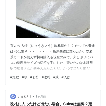
有人の 入鋏（にゅうきょう）改札懐かしく かつての普通
は 今は驚き ・・・・・・・ 島原鉄道に乗ったが、交通
系カードが使えず切符購入も現金のみで、久しぶりにバ
スの整理券サイズの切符を手にした。驚いたのは本諫早
駅で駅員さんが鋏を入れたことだ。かつて当たり前だっ
たことがこんなにも珍しく懐かしみをおぼえさせると
#
短歌
#
駅
#
切符
#
改札
#
鋏
#
入鋏
は！１８０円の感動。
•
いまどき？
3ヶ月前
改札に入ったけど出たい場合、Suicaは無料？定