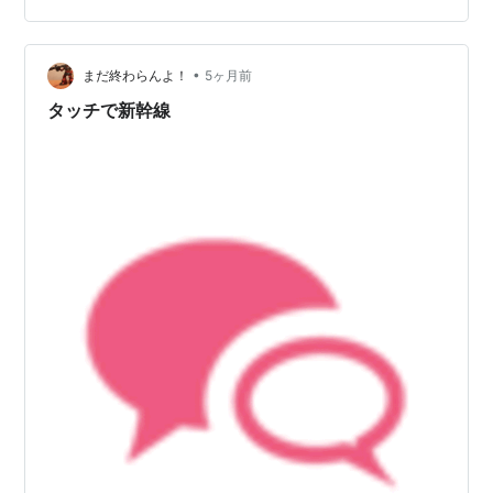
正しい対処法までをわかりやすく解説します。 読めば、
改札で焦ることなくスマートに対応できるようになりま
•
す。 改札に入ったけど出たいとき、Suicaは無料で出ら
まだ終わらんよ！
5ヶ月前
れる？ 結論｜条件を満たせば無料で出場できる 無料にな
タッチで新幹線
る3つの基本ルール 料金が発…