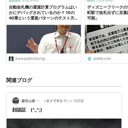
ブックマーク
ブックマーク
自動改札機の運賃計算プログラムはい
ディズニーフリークの常
かにデバッグされているのか？ 10の
町駅で改札出ずに京葉
40乗という運賃パターンのテスト方法
可能」
を開発者が解説（前編）
www.publickey1.jp
posfie.com
関連ブログ
•
趣味は嫁･･･ ~ダメですか？~
15日前
顔認証 (^_^;)