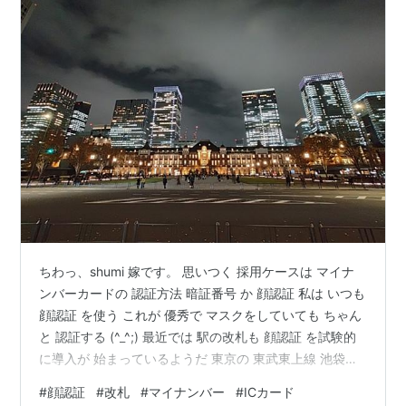
ちわっ、shumi 嫁です。 思いつく 採用ケースは マイナ
ンバーカードの 認証方法 暗証番号 か 顔認証 私は いつも
顔認証 を使う これが 優秀で マスクをしていても ちゃん
と 認証する (^_^;) 最近では 駅の改札も 顔認証 を試験的
に導入が 始まっているようだ 東京の 東武東上線 池袋か
ら 上板橋？ だったかな･･･ その昔 硬券 と言われる 紙製
#
顔認証
#
改札
#
マイナンバー
#
ICカード
の切符を 駅の窓口で買い 改札には 人が立ち 切符に 駅特