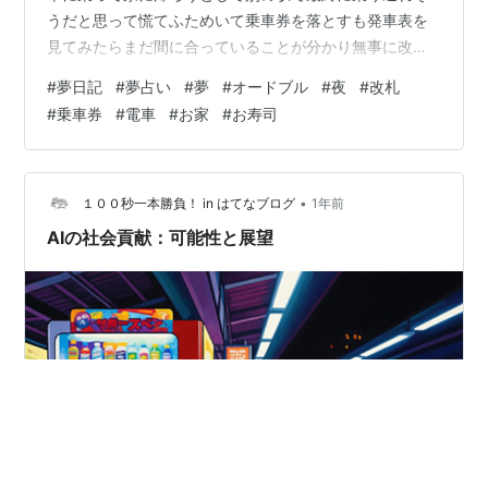
うだと思って慌てふためいて乗車券を落とすも発車表を
見てみたらまだ間に合っていることが分かり無事に改札
を出て家に着く夢を見ました
#
夢日記
#
夢占い
#
夢
#
オードブル
#
夜
#
改札
#
乗車券
#
電車
#
お家
#
お寿司
•
１００秒一本勝負！ in はてなブログ
1年前
AIの社会貢献：可能性と展望