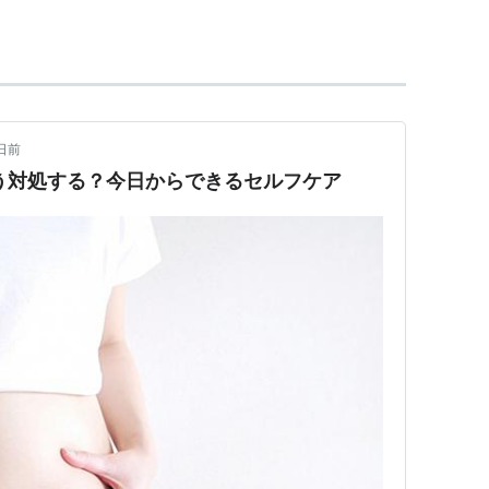
、月経開始後まもなく消失する精神的ならびに身体
神緊張であるために、月経前緊張症とも呼ばれる所
日前
う対処する？今日からできるセルフケア