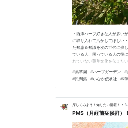
・西洋ハーブ好きな人が多い
に取り入れて活かしてほしい
た知恵＆知識を次の世代に残し
でいる人、困っている人の役
れていない薬草文化を伝えた
はすごい力が眠っていることを
#
薬草園
#
ハーブガーデン
#
て、座学で自分の気になるコ
#
民間薬
#
いなか伝承社
#
和
えたら #薬草園 #ハーブガーデ
•
探してみよう！知りたい情報！
3
PMS（月経前症候群）