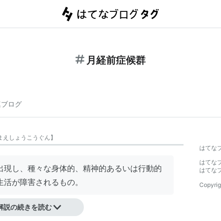
月経前症候群
連ブログ
まえしょうこうぐん
】
はてな
はてな
出現し、種々な身体的、精神的あるいは行動的
はてな
生活が障害されるもの。
Copyrig
解説の続きを読む