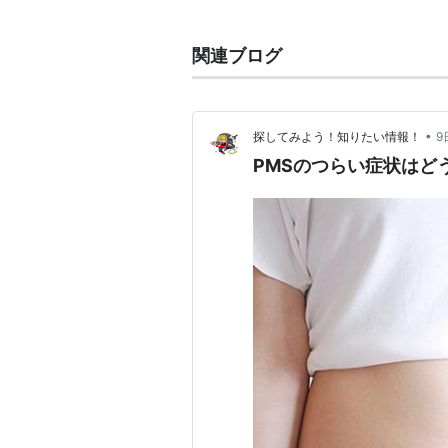
月経前２週間以内に周期的に発症し
的症状をいう。この症状の主体が精
関連ブログ
以である。
→ PMS
•
探してみよう！知りたい情報！
9
PMSのつらい症状はど