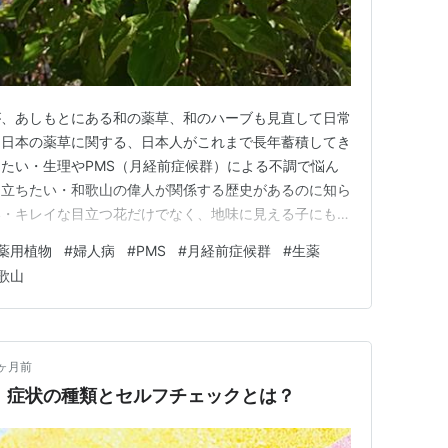
が、あしもとにある和の薬草、和のハーブも見直して日常
・日本の薬草に関する、日本人がこれまで長年蓄積してき
たい・生理やPMS（月経前症候群）による不調で悩ん
に立ちたい・和歌山の偉人が関係する歴史があるのに知ら
い・キレイな目立つ花だけでなく、地味に見える子にも実
伝えたい 薬草園で本物を見て、匂いも感じてもらっ
薬用植物
#
婦人病
#
PMS
#
月経前症候群
#
生薬
トに関心を持ってもらって、体験でより学びを深めてもら
歌山
ン #薬用植物 #生薬 …
ヶ月前
！症状の種類とセルフチェックとは？