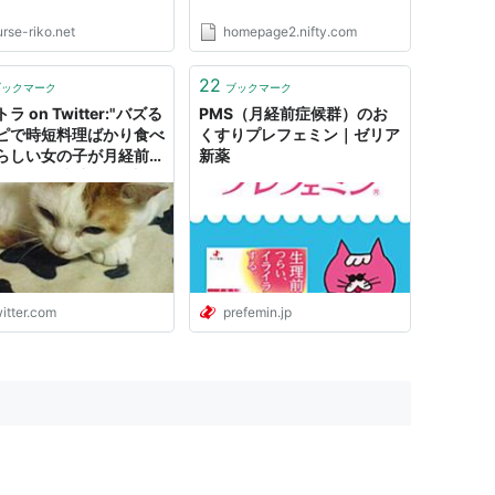
rse-riko.net
homepage2.nifty.com
22
ブックマーク
ブックマーク
ラ on Twitter:"バズる
PMS（月経前症候群）のお
ピで時短料理ばかり食べ
くすりプレフェミン｜ゼリア
らしい女の子が月経前症
新薬
ぽくて、彼氏が「体調悪
ら見直すのは食生活や
」つう説教して振られ
納得いかんというツイー
れてきた。 月経前症候
生活習慣をどうにかすれ
善するものではないし、
itter.com
prefemin.jp
を理解する気がないので
れたのだと思う"