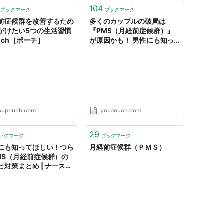
104
ブックマーク
ブックマーク
前症候群を改善するため
多くのカップルの破局は
がけたい5つの生活習慣
『PMS（月経前症候群）』
ouch［ポーチ］
が原因かも！ 男性にも知っ
ていてほしい女性を毎月悩ま
す『PMS』のこと |
Pouch［ポーチ］
oupouch.com
youpouch.com
29
ックマーク
ブックマーク
にも知ってほしい！つら
月経前症候群（ＰＭＳ）
MS（月経前症候群）の
と対策まとめ | ナースが
る仕事術