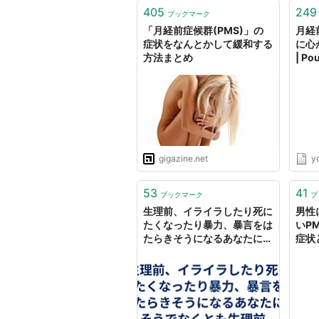
405
249
ブックマーク
「月経前症候群(PMS)」の
月経
症状をなんとかして緩和する
に心
方法まとめ
| P
gigazine.net
y
53
41
ブックマーク
ブ
生理前、イライラしたり死に
男性
たくなったり暴力、暴言をは
いP
たらきそうになるあなたに、
症状
そうでなくとも生理前、つら
教え
いあなたに~月経前症候群と
月経前不快気分障害 -
tabitoraのブログ