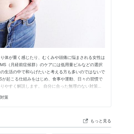
たり体が重く感じたり、むくみや頭痛に悩まされる女性は
PMS（月経前症候群）のケアには低用量ピルなどの選択
段の生活の中で和らげたいと考える方も多いのではないで
MSが起こる仕組みをはじめ、食事や運動、日々の習慣で
りやすく解説します。 自分に合った無理のない対策を
次*** PMSの原因と症状は？ PMS（月経前症候群）と
S対策
3つの原 こんな症状に心当たりはありませんか？ ピル以
日々の…
もっと見る