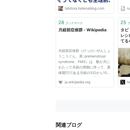
tabitora.hatenablog.com
nu
28
25
ブックマーク
月経前症候群 - Wikipedia
タビト
レシ
てる
候群
月経前症候群（げっけいぜんしょ
いな
うこうぐん、英: premenstrual
ろ！
syndrome、PMS）は、数か月に
た、
わたって月経の周期に伴って、黄
ト流
体期[1]である月経の3日から10日
群は
位前からおこり、月経開始ととも
ば改
ja.wikipedia.org
tw
に消失する、一連の身体的、およ
病気
び精神的症状を示す症候群（いろ
振ら
いろな症状の集まり）[2]。 月経
前緊張症（げっけいぜんきんち
ょ...
関連ブログ