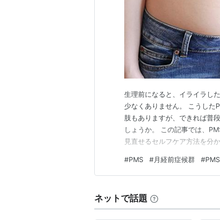
生理前になると、イライラし
少なくありません。 こうした
肢もありますが、できれば普
しょうか。 この記事では、P
見直せるセルフケア方法を分か
見つけていきましょう。 ***目
#
PMS
#
月経前症候群
#
PM
は なぜ不調が起きるの？主な
外の選択肢は？サプリメントで
ネットで話題