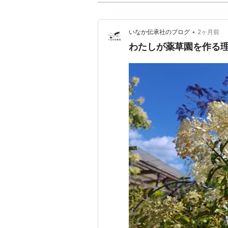
•
いなか伝承社のブログ
2ヶ月前
わたしが薬草園を作る