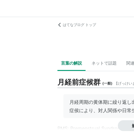
はてなブログ トップ
言葉の解説
ネットで話題
関
月経前症候群
(
一般
)
【
げっけい
月経周期の黄体期に繰り返し
症侯により、対人関係や日常
PMS; Premenstrual Syndrome.