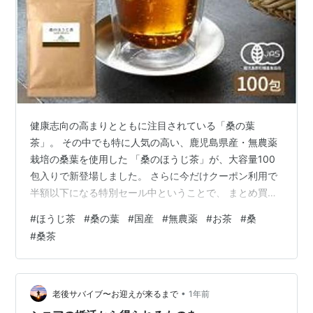
健康志向の高まりとともに注目されている「桑の葉
茶」。 その中でも特に人気の高い、鹿児島県産・無農薬
栽培の桑葉を使用した 「桑のほうじ茶」が、大容量100
包入りで新登場しました。 さらに今だけクーポン利用で
半額以下になる特別セール中ということで、 まとめ買い
のチャンスです。 今回販売されている桑のほうじ茶は、
#
ほうじ茶
#
桑の葉
#
国産
#
無農薬
#
お茶
#
桑
農薬を使用せずに栽培された国産の桑葉のみを使用し、
#
桑茶
有機JAS認証も取得している安心品質。 香ばしいほうじ
茶仕上げのため、桑茶初心者でも飲みやすく、 口コミで
も 「美味しい」 「ゴクゴク飲める」 と高評価が続出し
ています。 ティーバッグタイプなので、お湯を注ぐだけ
•
老後サバイブ〜お迎えが来るまで
1年前
で手軽に飲めるのも魅力。 ノ…