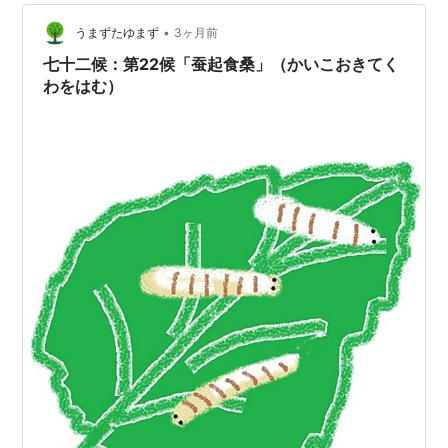
•
うまずたゆまず
3ヶ月前
七十二候：第22候「蚕起食桑」（かいこおきてく
わをはむ）