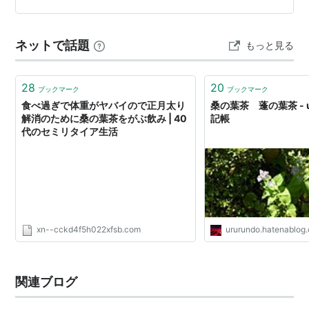
ねー、ってところなんですが･･･ うわわわわ･･･((((；ﾟ
Дﾟ))))；；；；； こ･･これは私には･･ちょっとし…
ネットで話題
もっと見る
28
20
ブックマーク
ブックマーク
食べ過ぎで体重がヤバイので正月太り
桑の葉茶 蓬の葉茶 - u
解消のために桑の葉茶をがぶ飲み | 40
記帳
代のセミリタイア生活
xn--cckd4f5h022xfsb.com
ururundo.hatenablog
関連ブログ