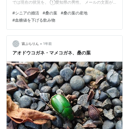
では現在の状況を。 ①愛知県の男性。 メールの文面が
短くなってきたので、そろそろかな？と思っていると、
#
シニアの婚活
#
桑の葉
#
桑の葉の産地
メールが来なくなりました。 奥手さんだったので、 「あ
#
血糖値を下げる飲み物
なたのことが知りたい」として私のことを聞いてきませ
んでした。 とりあえずは少しずつ私からは話していたの
ですけれどね・・ 進まない。 やはり趣味や興味、好奇心
などないと見ている世界がいつも一定で同じことを繰り
•
宙ぶらりん
1年前
返していたので、言葉が広が…
アオドウコガネ・マメコガネ、桑の葉