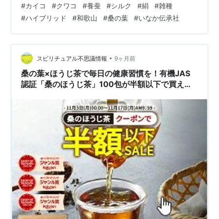
#
カイコ
#
クワコ
#
養蚕
#
シルク
#
絹
#
雑種
に成長してみないとどんな模様や色が出てくるのか分か
#
ハイブリッド
#
和歌山
#
桑の葉
#
いなか伝承社
らないため、今年はたくさん見守ることになりそう💦 楽
しみな反面、エサに使う野生の桑の葉探しが大変かも。
どんな子になるのかな～ どこか近隣の学校で教育素材と
してのカイコを使ってもらえないかなぁ。是非実物を見
•
スピリチュアル不思議情報
9ヶ月前
て、触って、絹（シルク）のこと、日本…
桑の葉×ほうじ茶で毎日の健康習慣を！有機JAS
認証「桑のほうじ茶」100包が半額以下で買える
チャンス