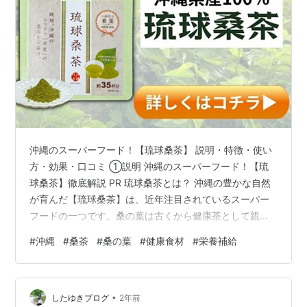
沖縄のスーパーフード！【琉球桑茶】 説明・特徴・使い
方・効果・口コミ ①説明 沖縄のスーパーフード！【琉
球桑茶】徹底解説 PR 琉球桑茶とは？ 沖縄の豊かな自然
が育んだ【琉球桑茶】は、近年注目されているスーパー
フードの一つです。桑の葉は古くから健康茶として親し
まれ、その栄養価の高さや健康効果が再評価されていま
#
沖縄
#
桑茶
#
桑の葉
#
健康食材
#
栄養補給
す。 琉球桑茶は、沖縄特有の温暖な気候とミネラル豊富
な土壌で育った桑の葉を使った健康茶で、無農薬・無添
加のオーガニック素材として人気です。 ②琉球桑茶の特
•
徴 無農薬・無添加 豊富な栄養素 沖縄産100％の国産桑葉
したゆきブログ
2年前