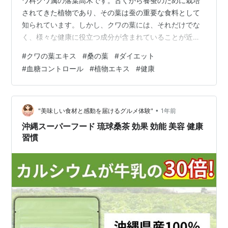
ワ科クワ属の落葉高木です。古くから養蚕のために栽培
されてきた植物であり、その葉は蚕の重要な食料として
知られています。しかし、クワの葉には、それだけでな
く、様々な健康に役立つ成分が含まれていることが近年
の研究で明らかになっています。 桑の葉 クワの葉の特徴
#
クワの葉エキス
#
桑の葉
#
ダイエット
豊富な栄養成分: ビタミン、ミネラル、食物繊維に加え、
#
血糖コントロール
#
植物エキス
#
健康
特有の成分としてDNJ（1-デオキシノジリマイシン）や
GABA（γ-アミノ酪酸）、ケルセチンなどが含まれていま
す。 古くからの利用: 中国をはじめとするアジア地域
で、健康茶や漢方薬として古くから利用されてきまし
•
"美味しい食材と感動を届けるグルメ体験"
1年前
た。 穏やかな…
沖縄スーパーフード 琉球桑茶 効果 効能 美容 健康
習慣