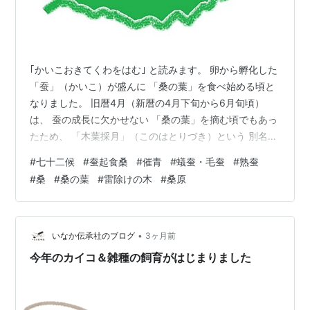
｢かいこおきてくわをはむ｣ と読みます。 卵から孵化した
「蚕」（かいこ）が盛んに 「桑の葉」を食べ始める頃と
なりました。 旧暦4月（新暦の4月下旬から6月旬頃）
は、 蚕の成長に欠かせない 「桑の葉」を摘む頃でもあっ
たため、 「木葉採月」（このはとりづき）という 別名も
あります。 「催青」（さいせい） 蚕の卵を予定日に揃っ
#
七十二候
#
蚕起食桑
#
催青
#
蟻蚕・毛蚕
#
熟蚕
て孵化させるため、 温度･湿度･光線などを調節した 環境
#
桑
#
桑の葉
#
雷除けの木
#
桑原
（催青室）に保護することを 「催青」（さいせい）と言
います。 10日程すると孵化します。 蚕は孵化した時には
頭が黒く、 小さな体が蟻のように見えることから 「蟻
蚕」（ぎさん）とか「毛蚕」（けご）と 呼ばれます。 蚕
•
いなか伝承社のブログ
3ヶ月前
起きて桑…
今年のカイコ＆雑種の飼育がはじまりました