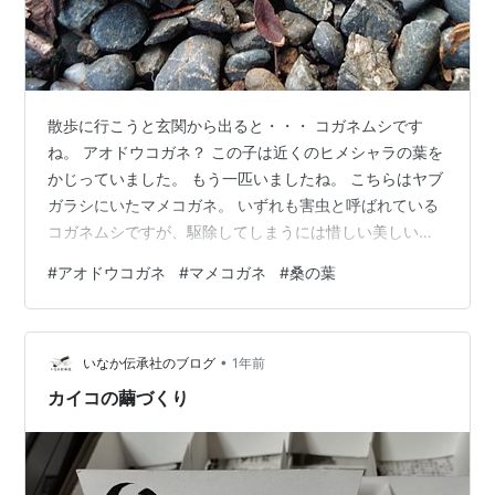
散歩に行こうと玄関から出ると・・・ コガネムシです
ね。 アオドウコガネ？ この子は近くのヒメシャラの葉を
かじっていました。 もう一匹いましたね。 こちらはヤブ
ガラシにいたマメコガネ。 いずれも害虫と呼ばれている
コガネムシですが、駆除してしまうには惜しい美しい甲
虫ですね。 我が家では大歓迎です。 こちらは、近所に普
#
アオドウコガネ
#
マメコガネ
#
桑の葉
通にはえている桑の木。 葉の形は様々です。 今は養蚕も
ないので、蚕のために葉を使うことはないでしょうが、
桑の実は甘くて美味しい。 雑木林には大きな桑の木があ
•
り、たくさんの実をつけています。
いなか伝承社のブログ
1年前
カイコの繭づくり