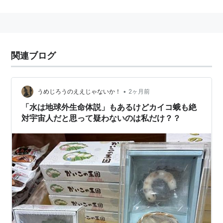
関連ブログ
•
うめじろうのええじゃないか！
2ヶ月前
「水は地球外生命体説」もあるけどカイコ蛾も絶
対宇宙人だと思って疑わないのは私だけ？？