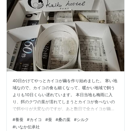
40日かけてやっとカイコが繭を作り始めました。 寒い地
域なので、カイコの食も細くなって、暖かい地域で飼う
よりも10日くらい遅れています。 本日当地も梅雨に入
り、餌のクワの葉が濡れてしまうとカイコが食べないの
で餌やりが大変なのですが、あと数日で全カイコが繭を
作りそうなのでちょっと一安心。 #養蚕 #カイコ #蚕 #桑
#
養蚕
#
カイコ
#
蚕
#
桑の葉
#
シルク
の葉 #シルク
#
いなか伝承社