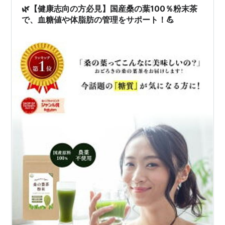
ノンカフェインで体に優しい 天然の甘みとさっぱりとし
🌿【健康志向の方必見】国産桑の葉100％粉末茶
た味わい 琉球桑茶の成分…
で、血糖値や体脂肪の管理をサポート！💪