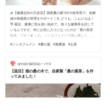
🌿【健康志向の方必見】国産桑の葉100％粉末茶で、血糖
値や体脂肪の管理をサポート！💪 どうも、こんにちは！
👋 最近、健康に気を使い始めて、色々な健康茶を試して
いるんですが、特にお気に入りになったのが「桑の葉茶
粉末」です！🍵 これ、ノンカフェインで体に優しく、無
農薬なので安心して飲めるのが特徴です。さらに、糖質
#
ノンカフェイン
#
桑の葉
#
無農薬
#
お茶
や血糖値をコントロールしたい方にもピッタリ。毎日の
食事と一緒に飲むだけで、健康維持ができるのが嬉しい
ですね！👍 🍃桑の葉茶の魅力とは？ ノンカフェインだか
•
ら、カフェインが気になる方でもOK！寝る前でも安心し
ぽかぽか温活日記
2年前
て飲めるのが嬉しい。🛌 糖の吸収を抑え、脂肪の蓄積を
【温活】畑の桑の木で、自家製「桑の葉茶」を作
防ぐと言われていて、ダイエットに…
ってみました！