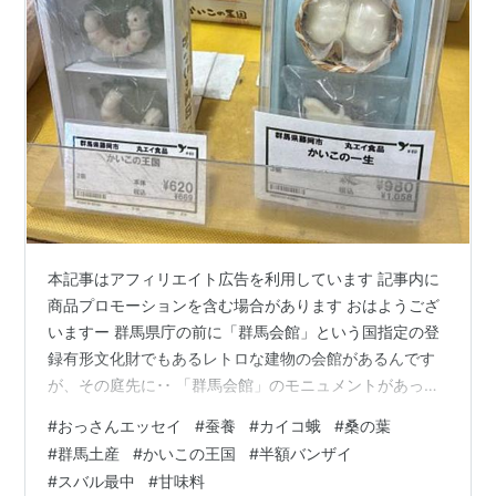
本記事はアフィリエイト広告を利用しています 記事内に
商品プロモーションを含む場合があります おはようござ
いますー 群馬県庁の前に「群馬会館」という国指定の登
録有形文化財でもあるレトロな建物の会館があるんです
が、その庭先に･･ 「群馬会館」のモニュメントがあった
んですがこれ･･繭ですよね(・_・;) これは群馬が養蚕生糸
#
おっさんエッセイ
#
蚕養
#
カイコ蛾
#
桑の葉
生産の一大生産地であることを表したものかと思うので
#
群馬土産
#
かいこの王国
#
半額バンザイ
すが･･･ 先日行った「食の駅」でこんな土産品を見掛けま
#
スバル最中
#
甘味料
した^^; 繭を模したお菓子でしょうか まあこれはあるよ